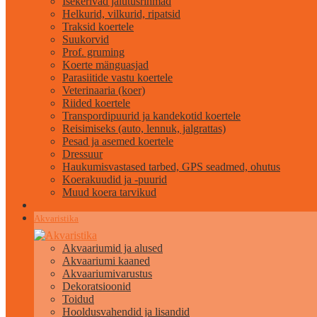
Isekerivad jalutusrihmad
Helkurid, vilkurid, ripatsid
Traksid koertele
Suukorvid
Prof. gruming
Koerte mänguasjad
Parasiitide vastu koertele
Veterinaaria (koer)
Riided koertele
Transpordipuurid ja kandekotid koertele
Reisimiseks (auto, lennuk, jalgrattas)
Pesad ja asemed koertele
Dressuur
Haukumisvastased tarbed, GPS seadmed, ohutus
Koerakuudid ja -puurid
Muud koera tarvikud
Akvaristika
Akvaariumid ja alused
Akvaariumi kaaned
Akvaariumivarustus
Dekoratsioonid
Toidud
Hooldusvahendid ja lisandid