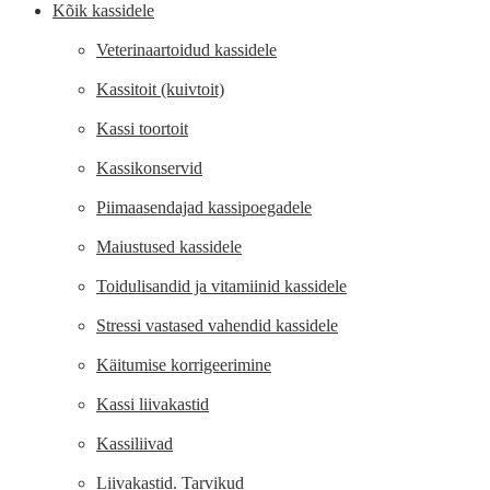
Kõik kassidele
Veterinaartoidud kassidele
Kassitoit (kuivtoit)
Kassi toortoit
Kassikonservid
Piimaasendajad kassipoegadele
Maiustused kassidele
Toidulisandid ja vitamiinid kassidele
Stressi vastased vahendid kassidele
Käitumise korrigeerimine
Kassi liivakastid
Kassiliivad
Liivakastid. Tarvikud