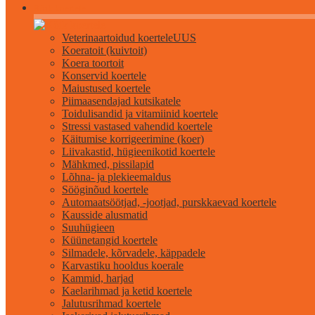
Kõik koertele
Veterinaartoidud koertele
UUS
Koeratoit (kuivtoit)
Koera toortoit
Konservid koertele
Maiustused koertele
Piimaasendajad kutsikatele
Toidulisandid ja vitamiinid koertele
Stressi vastased vahendid koertele
Käitumise korrigeerimine (koer)
Liivakastid, hügieenikotid koertele
Mähkmed, pissilapid
Lõhna- ja plekieemaldus
Sööginõud koertele
Automaatsöötjad, -jootjad, purskkaevad koertele
Kausside alusmatid
Suuhügieen
Küünetangid koertele
Silmadele, kõrvadele, käppadele
Karvastiku hooldus koerale
Kammid, harjad
Kaelarihmad ja ketid koertele
Jalutusrihmad koertele