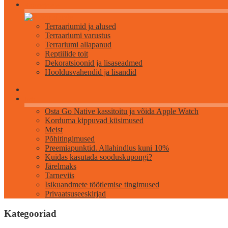
Roomajatele
Terraariumid ja alused
Terraariumi varustus
Terrariumi allapanud
Reptiilide toit
Dekoratsioonid ja lisaseadmed
Hooldusvahendid ja lisandid
Info
Osta Go Native kassitoitu ja võida Apple Watch
Korduma kippuvad küsimused
Meist
Põhitingimused
Preemiapunktid. Allahindlus kuni 10%
Kuidas kasutada sooduskupongi?
Järelmaks
Tarneviis
Isikuandmete töötlemise tingimused
Privaatsuseeskirjad
Kategooriad