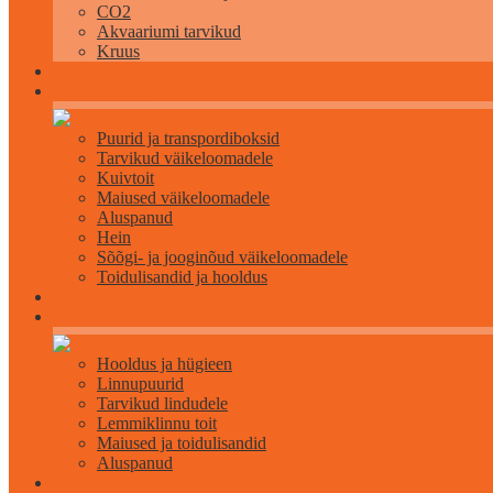
CO2
Akvaariumi tarvikud
Kruus
Väikeloomadele
Puurid ja transpordiboksid
Tarvikud väikeloomadele
Kuivtoit
Maiused väikeloomadele
Aluspanud
Hein
Sõõgi- ja jooginõud väikeloomadele
Toidulisandid ja hooldus
Lindudele
Hooldus ja hügieen
Linnupuurid
Tarvikud lindudele
Lemmiklinnu toit
Maiused ja toidulisandid
Aluspanud