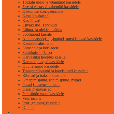
Toidulisandid ja vitamiinid kassidele
Stressi vastased vahendid kassidele
Käitumise korrigeerimine
Kassi liivakastid
Kassiliivad
Liivakastid. Tarvikud
Lõhna- ja plekieemaldus
Sööginõud kassile
Automaatsöötjad, -jootjad, purskkaevad kassidele
Kausside alusmatid
Silmadele ja kõrvadele
Suuhügieen (kass)
Karvastiku hooldus kassile
Kammid, harjad kassidele
Küünetangid kassidele
Transpordipuurid ja kandekotid kassidele
Rihmad ja traksid kassidele
Kraapimispuud, ronimispuud, majad
Pesad ja asemed kassile
Kassi mänguasjad
Parasiitide vastu kassidele
Veterinaaria
Prof. gruming kassidele
Ohutus