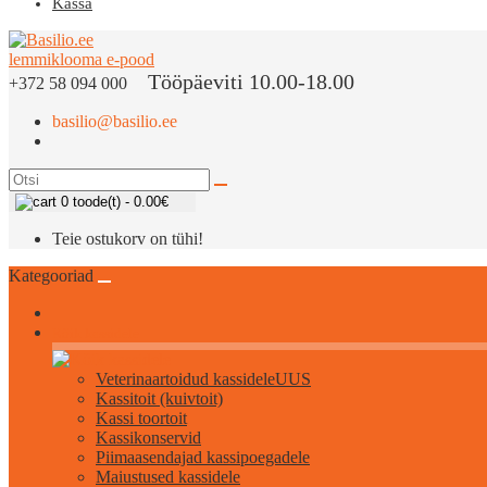
Kassa
Tööpäeviti 10.00-18.00
+372 58 094 000
basilio@basilio.ee
0 toode(t) - 0.00€
Teie ostukorv on tühi!
Kategooriad
Kõik kassidele
Veterinaartoidud kassidele
UUS
Kassitoit (kuivtoit)
Kassi toortoit
Kassikonservid
Piimaasendajad kassipoegadele
Maiustused kassidele