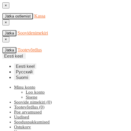
×
Kassa
Jätka ostlemist
×
Soovidenimekiri
Jätka
×
Tootevõrdlus
Jätka
Eesti keel
Eesti keel
Русский
Suomi
Minu konto
Loo konto
Sisene
Soovide nimekiri (0)
Tootevõrdlus (0)
Poe arvamused
Uudised
Sooduspakkumised
Ostukorv