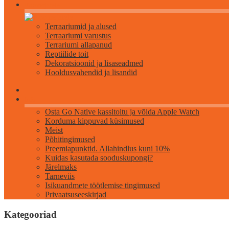
Roomajatele
Terraariumid ja alused
Terraariumi varustus
Terrariumi allapanud
Reptiilide toit
Dekoratsioonid ja lisaseadmed
Hooldusvahendid ja lisandid
Info
Osta Go Native kassitoitu ja võida Apple Watch
Korduma kippuvad küsimused
Meist
Põhitingimused
Preemiapunktid. Allahindlus kuni 10%
Kuidas kasutada sooduskupongi?
Järelmaks
Tarneviis
Isikuandmete töötlemise tingimused
Privaatsuseeskirjad
Kategooriad