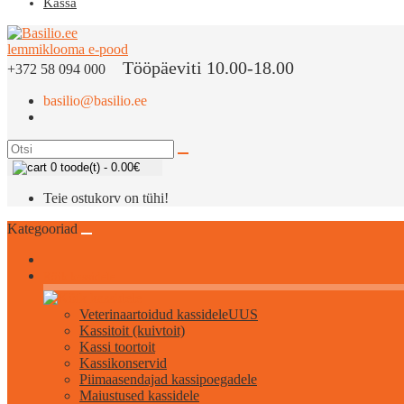
Kassa
Tööpäeviti 10.00-18.00
+372 58 094 000
basilio@basilio.ee
0 toode(t) - 0.00€
Teie ostukorv on tühi!
Kategooriad
Kõik kassidele
Veterinaartoidud kassidele
UUS
Kassitoit (kuivtoit)
Kassi toortoit
Kassikonservid
Piimaasendajad kassipoegadele
Maiustused kassidele