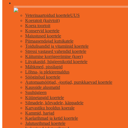
Kõik koertele
Veterinaartoidud koertele
UUS
Koeratoit (kuivtoit)
Koera toortoit
Konservid koertele
Maiustused koertele
Piimaasendajad kutsikatele
Toidulisandid ja vitamiinid koertele
Stressi vastased vahendid koertele
Käitumise korrigeerimine (koer)
Liivakastid, hügieenikotid koertele
Mähkmed, pissilapid
Lõhna- ja plekieemaldus
Sööginõud koertele
Automaatsöötjad, -jootjad, purskkaevad koertele
Kausside alusmatid
Suuhügieen
Küünetangid koertele
Silmadele, kõrvadele, käppadele
Karvastiku hooldus koerale
Kammid, harjad
Kaelarihmad ja ketid koertele
Jalutusrihmad koertele