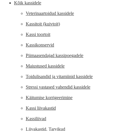
Kõik kassidele
Veterinaartoidud kassidele
Kassitoit (kuivtoit)
Kassi toortoit
Kassikonservid
Piimaasendajad kassipoegadele
Maiustused kassidele
Toidulisandid ja vitamiinid kassidele
Stressi vastased vahendid kassidele
Käitumise korrigeerimine
Kassi liivakastid
Kassiliivad
Liivakastid. Tarvikud