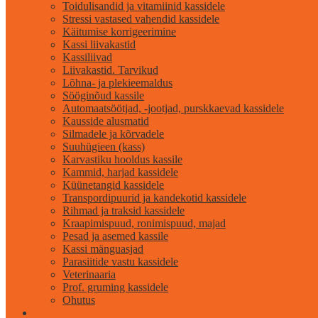
Toidulisandid ja vitamiinid kassidele
Stressi vastased vahendid kassidele
Käitumise korrigeerimine
Kassi liivakastid
Kassiliivad
Liivakastid. Tarvikud
Lõhna- ja plekieemaldus
Sööginõud kassile
Automaatsöötjad, -jootjad, purskkaevad kassidele
Kausside alusmatid
Silmadele ja kõrvadele
Suuhügieen (kass)
Karvastiku hooldus kassile
Kammid, harjad kassidele
Küünetangid kassidele
Transpordipuurid ja kandekotid kassidele
Rihmad ja traksid kassidele
Kraapimispuud, ronimispuud, majad
Pesad ja asemed kassile
Kassi mänguasjad
Parasiitide vastu kassidele
Veterinaaria
Prof. gruming kassidele
Ohutus