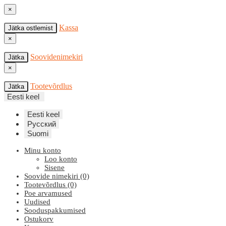
×
Kassa
Jätka ostlemist
×
Soovidenimekiri
Jätka
×
Tootevõrdlus
Jätka
Eesti keel
Eesti keel
Русский
Suomi
Minu konto
Loo konto
Sisene
Soovide nimekiri (0)
Tootevõrdlus (0)
Poe arvamused
Uudised
Sooduspakkumised
Ostukorv