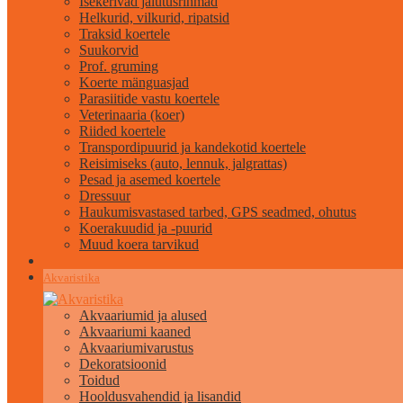
Isekerivad jalutusrihmad
Helkurid, vilkurid, ripatsid
Traksid koertele
Suukorvid
Prof. gruming
Koerte mänguasjad
Parasiitide vastu koertele
Veterinaaria (koer)
Riided koertele
Transpordipuurid ja kandekotid koertele
Reisimiseks (auto, lennuk, jalgrattas)
Pesad ja asemed koertele
Dressuur
Haukumisvastased tarbed, GPS seadmed, ohutus
Koerakuudid ja -puurid
Muud koera tarvikud
Akvaristika
Akvaariumid ja alused
Akvaariumi kaaned
Akvaariumivarustus
Dekoratsioonid
Toidud
Hooldusvahendid ja lisandid