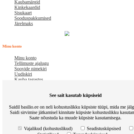
Kaubamärgid
Kinkekaardid
Sisukaart
Sooduspakkumised
Järelmaks
Minu konto
Minu konto
Tellimuste ajalugu
Soovide nimekiri
Uudiskiri
Kauba tagastus
Meist
See sait kasutab küpsiseid
E-pood BASILIO.EE on asutatud 2015. aastal perekonnaäri, mis
Saidil basilio.ee on neli kohustuslikku küpsiste tüüpi, mida me jäl
pakub kaupu lemmikloomadele. Me hindame igat ostjat ja väga
Saidi sirvimise jätkamisel kinnitate küpsiste kohustuslikku kasutam
loodame, et meie uued kliendid muutuvad püsiklientideks. Me
Saate nõustuda ka muude küpsiste kasutamisega.
loodame pikaajalisele ja viljakale koostööle.
Osta Go Native kassitoitu ja võida Apple Watch
Korduma kippuvad
Vajalikud (kohustuslikud)
Seadistusküpsised
küsimused
Meist
Põhitingimused
Preemiapunktid. Allahindlus kuni