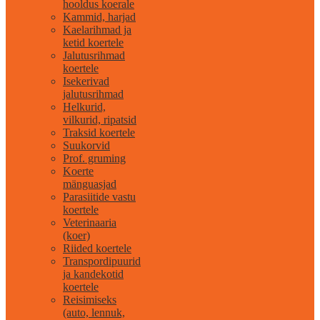
hooldus koerale
Kammid, harjad
Kaelarihmad ja
ketid koertele
Jalutusrihmad
koertele
Isekerivad
jalutusrihmad
Helkurid,
vilkurid, ripatsid
Traksid koertele
Suukorvid
Prof. gruming
Koerte
mänguasjad
Parasiitide vastu
koertele
Veterinaaria
(koer)
Riided koertele
Transpordipuurid
ja kandekotid
koertele
Reisimiseks
(auto, lennuk,