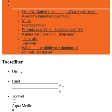
Info
Osta Go Native kassitoitu ja võida Apple Watch
Korduma kippuvad küsimused
Meist
Põhitingimused
Preemiapunktid. Allahindlus kuni 10%
Kuidas kasutada sooduskupongi?
Järelmaks
Tarneviis
Isikuandmete töötlemise tingimused
Privaatsuseeskirjad
Tootefilter
Otsing
Hind
€ -
€
Tootjad
Aqua Medic
0