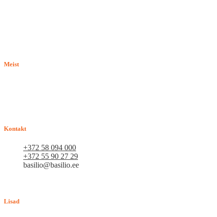
Meist
E-pood BASILIO.EE on asutatud 2015. aastal perekonnaäri, mis
pakub kaupu lemmikloomadele. Me hindame igat ostjat ja väga
loodame, et meie uued kliendid muutuvad püsiklientideks. Me
loodame pikaajalisele ja viljakale koostööle.
Kontakt
+372 58 094 000
+372 55 90 27 29
basilio@basilio.ee
Tallinn, Mustamäe tee 4 (Talleksi maja) 1.korrus, ruum A156
Tööpäeviti 10.00-18.00
Lisad