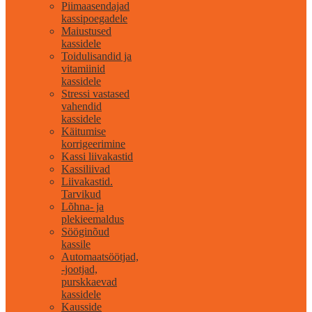
Piimaasendajad
kassipoegadele
Maiustused
kassidele
Toidulisandid ja
vitamiinid
kassidele
Stressi vastased
vahendid
kassidele
Käitumise
korrigeerimine
Kassi liivakastid
Kassiliivad
Liivakastid.
Tarvikud
Lõhna- ja
plekieemaldus
Sööginõud
kassile
Automaatsöötjad,
-jootjad,
purskkaevad
kassidele
Kausside