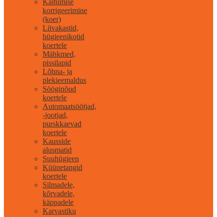
Käitumise
korrigeerimine
(koer)
Liivakastid,
hügieenikotid
koertele
Mähkmed,
pissilapid
Lõhna- ja
plekieemaldus
Sööginõud
koertele
Automaatsöötjad,
-jootjad,
purskkaevad
koertele
Kausside
alusmatid
Suuhügieen
Küünetangid
koertele
Silmadele,
kõrvadele,
käppadele
Karvastiku