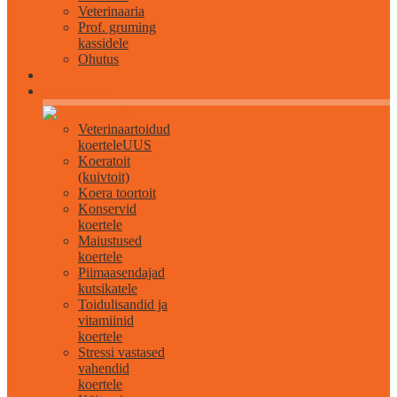
Veterinaaria
Prof. gruming
kassidele
Ohutus
Kõik koertele
Veterinaartoidud
koertele
UUS
Koeratoit
(kuivtoit)
Koera toortoit
Konservid
koertele
Maiustused
koertele
Piimaasendajad
kutsikatele
Toidulisandid ja
vitamiinid
koertele
Stressi vastased
vahendid
koertele