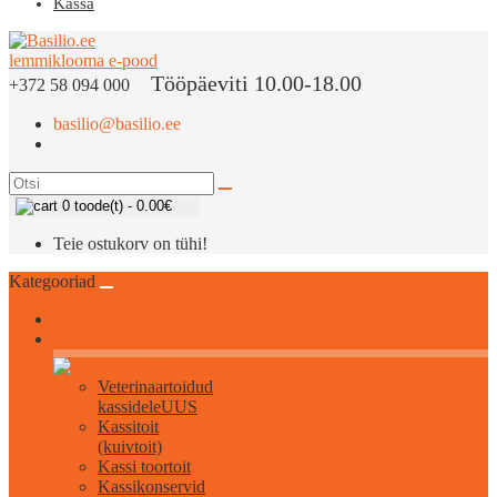
Kassa
Tööpäeviti 10.00-18.00
+372 58 094 000
basilio@basilio.ee
0 toode(t) - 0.00€
Teie ostukorv on tühi!
Kategooriad
Kõik kassidele
Veterinaartoidud
kassidele
UUS
Kassitoit
(kuivtoit)
Kassi toortoit
Kassikonservid