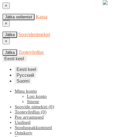
×
Kassa
Jätka ostlemist
×
Soovidenimekiri
Jätka
×
Tootevõrdlus
Jätka
Eesti keel
Eesti keel
Русский
Suomi
Minu konto
Loo konto
Sisene
Soovide nimekiri (0)
Tootevõrdlus (0)
Poe arvamused
Uudised
Sooduspakkumised
Ostukorv