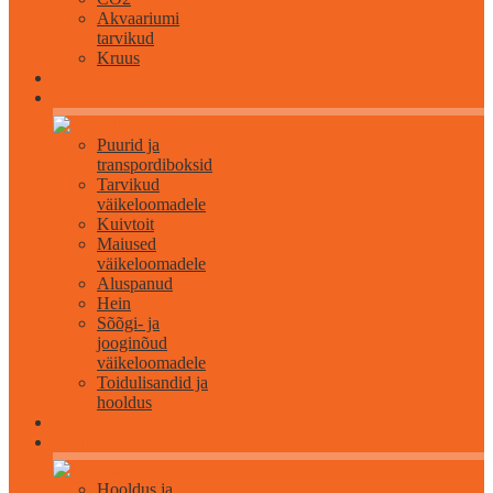
Akvaariumi
tarvikud
Kruus
Väikeloomadele
Puurid ja
transpordiboksid
Tarvikud
väikeloomadele
Kuivtoit
Maiused
väikeloomadele
Aluspanud
Hein
Sõõgi- ja
jooginõud
väikeloomadele
Toidulisandid ja
hooldus
Lindudele
Hooldus ja