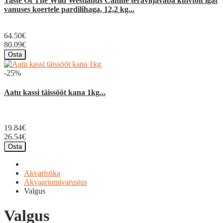
Taste Of The Wild Westlands Canine teraviljavaba kuivtoit igat
vanuses koertele pardilihaga, 12,2 kg...
64.50€
80.09€
Osta
-25%
Aatu kassi täissööt kana 1kg...
19.84€
26.54€
Osta
Akvaristika
Akvaariumivarustus
Valgus
Valgus