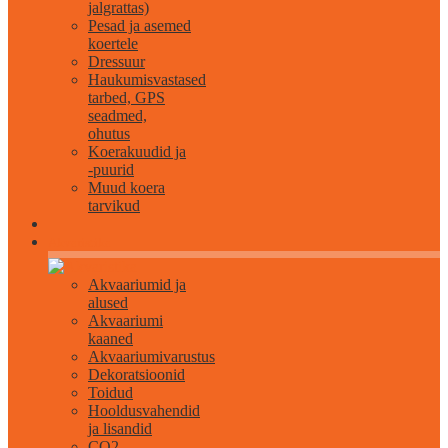
jalgrattas)
Pesad ja asemed
koertele
Dressuur
Haukumisvastased
tarbed, GPS
seadmed,
ohutus
Koerakuudid ja
-puurid
Muud koera
tarvikud
Akvaristika
Akvaariumid ja
alused
Akvaariumi
kaaned
Akvaariumivarustus
Dekoratsioonid
Toidud
Hooldusvahendid
ja lisandid
CO2