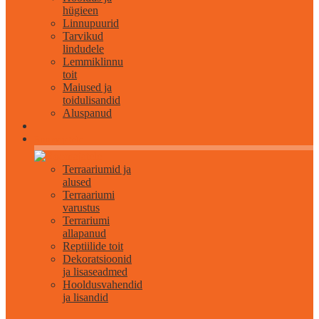
hügieen
Linnupuurid
Tarvikud
lindudele
Lemmiklinnu
toit
Maiused ja
toidulisandid
Aluspanud
Roomajatele
Terraariumid ja
alused
Terraariumi
varustus
Terrariumi
allapanud
Reptiilide toit
Dekoratsioonid
ja lisaseadmed
Hooldusvahendid
ja lisandid