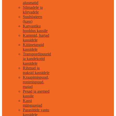
alusmatid
Silmadele ja
kõrvadele
Suuhügieen
(kass)
Karvastiku
hooldus kassile
Kammid, harjad
kassidele
Küünetangid
kassidele
Transpordipuurid
ja kandekotid
kassidele
Rihmad ja
traksid kassidele
Kraapimispuud,
ronimispuud,
majad
Pesad ja asemed
kassile
Kassi
mänguasjad
Parasiitide vastu
kassidele