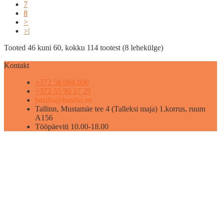
7
8
>
>|
Tooted 46 kuni 60, kokku 114 tootest (8 lehekülge)
Kontakt
+372 58 094 000
+372 55 90 27 29
basilio@basilio.ee
Tallinn, Mustamäe tee 4 (Talleksi maja) 1.korrus, ruum
A156
Tööpäeviti 10.00-18.00