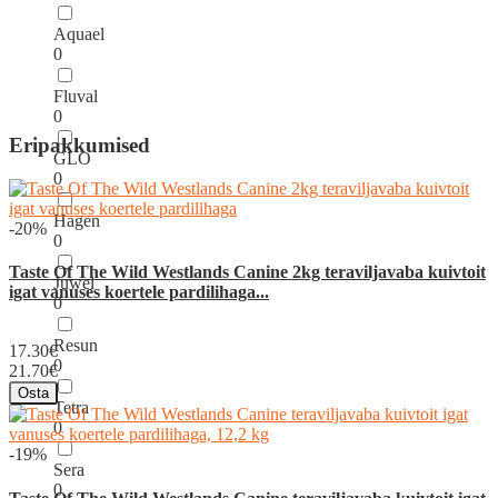
Aquael
0
Fluval
0
Eripakkumised
GLO
0
Hagen
-20%
0
Taste Of The Wild Westlands Canine 2kg teraviljavaba kuivtoit
Juwel
igat vanuses koertele pardilihaga...
0
Resun
17.30€
0
21.70€
Osta
Tetra
0
-19%
Sera
0