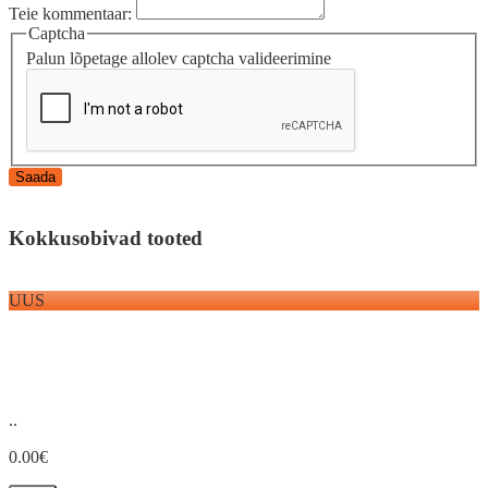
Teie kommentaar:
Captcha
Palun lõpetage allolev captcha valideerimine
Saada
Kokkusobivad tooted
UUS
..
0.00€