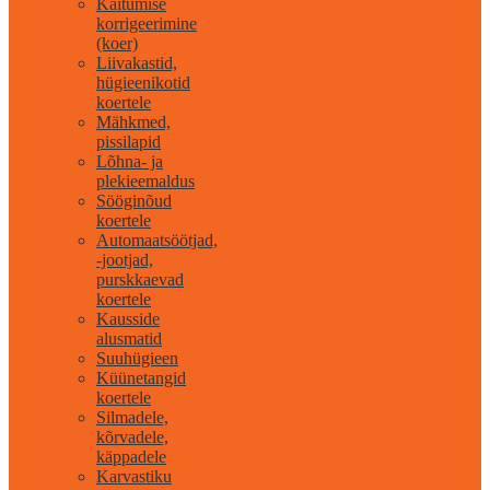
Käitumise
korrigeerimine
(koer)
Liivakastid,
hügieenikotid
koertele
Mähkmed,
pissilapid
Lõhna- ja
plekieemaldus
Sööginõud
koertele
Automaatsöötjad,
-jootjad,
purskkaevad
koertele
Kausside
alusmatid
Suuhügieen
Küünetangid
koertele
Silmadele,
kõrvadele,
käppadele
Karvastiku