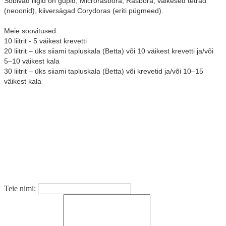
Sobivad liigid on gupid,
Microrasbora, Rasbora,
väikesed
tetrad
(neoonid),
kiiversägad
Corydoras
(eriti pügmeed).
Meie soovitused:
10 liitrit - 5 väikest krevetti
20 liitrit – üks siiami tapluskala (
Betta
) või 10 väikest krevetti ja/või
5–10 väikest kala
30 liitrit – üks siiami tapluskala (
Betta
) või krevetid ja/või 10–15
väikest kala
Teie nimi: