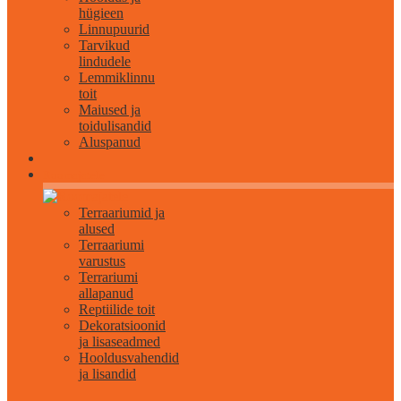
hügieen
Linnupuurid
Tarvikud
lindudele
Lemmiklinnu
toit
Maiused ja
toidulisandid
Aluspanud
Roomajatele
Terraariumid ja
alused
Terraariumi
varustus
Terrariumi
allapanud
Reptiilide toit
Dekoratsioonid
ja lisaseadmed
Hooldusvahendid
ja lisandid