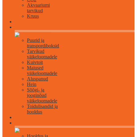
Akvaariumi
tarvikud
Kruus
Väikeloomadele
Puurid ja
transpordiboksid
Tarvikud
väikeloomadele
Kuivtoit
Maiused
väikeloomadele
Aluspanud
Hein
Sõõgi- ja
jooginõud
väikeloomadele
Toidulisandid ja
hooldus
Lindudele
Hooldus ja