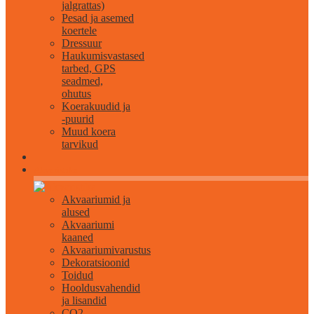
jalgrattas)
Pesad ja asemed
koertele
Dressuur
Haukumisvastased
tarbed, GPS
seadmed,
ohutus
Koerakuudid ja
-puurid
Muud koera
tarvikud
Akvaristika
Akvaariumid ja
alused
Akvaariumi
kaaned
Akvaariumivarustus
Dekoratsioonid
Toidud
Hooldusvahendid
ja lisandid
CO2