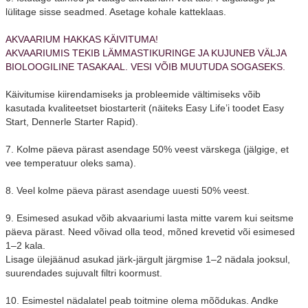
lülitage sisse seadmed. Asetage kohale katteklaas.
AKVAARIUM HAKKAS KÄIVITUMA!
AKVAARIUMIS TEKIB LÄMMASTIKURINGE JA KUJUNEB VÄLJA
BIOLOOGILINE TASAKAAL. VESI VÕIB MUUTUDA SOGASEKS.
Käivitumise kiirendamiseks ja probleemide vältimiseks võib
kasutada kvaliteetset biostarterit (näiteks Easy Life’i toodet Easy
Start, Dennerle Starter Rapid).
7.
Kolme päeva pärast asendage 50% veest värskega (jälgige, et
vee temperatuur oleks sama).
8.
Veel kolme päeva pärast asendage uuesti 50% veest.
9.
Esimesed asukad võib akvaariumi lasta mitte varem kui seitsme
päeva pärast. Need võivad olla teod, mõned krevetid või esimesed
1–2 kala.
Lisage ülejäänud asukad järk-järgult järgmise 1–2 nädala jooksul,
suurendades sujuvalt filtri koormust.
10.
Esimestel nädalatel peab toitmine olema mõõdukas. Andke