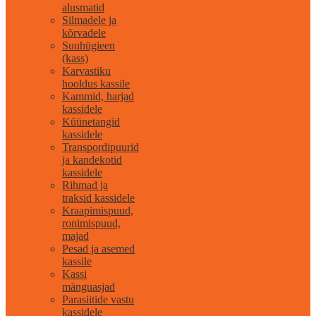
alusmatid
Silmadele ja
kõrvadele
Suuhügieen
(kass)
Karvastiku
hooldus kassile
Kammid, harjad
kassidele
Küünetangid
kassidele
Transpordipuurid
ja kandekotid
kassidele
Rihmad ja
traksid kassidele
Kraapimispuud,
ronimispuud,
majad
Pesad ja asemed
kassile
Kassi
mänguasjad
Parasiitide vastu
kassidele