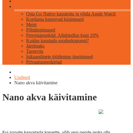
Info
Osta Go Native kassitoitu ja võida Apple Watch
Korduma kippuvad küsimused
Meist
Põhitingimused
Preemiapunktid. Allahindlus kuni 10%
Kuidas kasutada sooduskupongi?
Järelmaks
Tarneviis
Isikuandmete töötlemise tingimused
Privaatsuseeskirjad
Uudised
Nano akva käivitamine
Nano akva käivitamine
Kui soovite kasvatada krevette, võib vesi nende jaoks olla