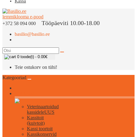
Kassa
Tööpäeviti 10.00-18.00
+372 58 094 000
basilio@basilio.ee
0 toode(t) - 0.00€
Teie ostukorv on tühi!
Kategooriad
Kõik kassidele
Veterinaartoidud
kassidele
UUS
Kassitoit
(kuivtoit)
Kassi toortoit
Kassikonservid