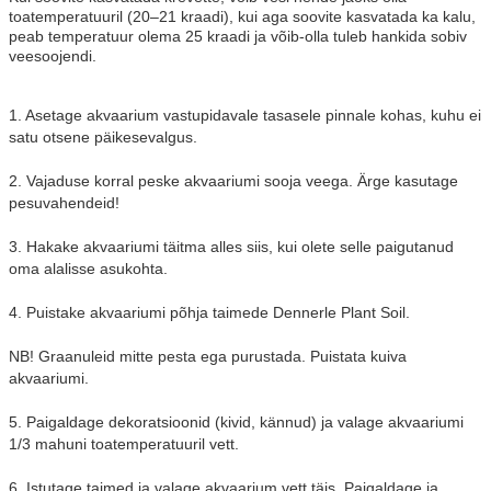
toatemperatuuril (20–21 kraadi), kui aga soovite kasvatada ka kalu,
peab temperatuur olema 25 kraadi ja võib-olla tuleb hankida sobiv
veesoojendi.
1.
Asetage akvaarium vastupidavale tasasele pinnale kohas, kuhu ei
satu otsene päikesevalgus.
2.
Vajaduse korral peske akvaariumi sooja veega. Ärge kasutage
pesuvahendeid!
3.
Hakake akvaariumi täitma alles siis, kui olete selle paigutanud
oma alalisse asukohta.
4.
Puistake akvaariumi põhja taimede Dennerle Plant Soil.
NB!
Graanuleid mitte pesta ega purustada. Puistata kuiva
akvaariumi.
5.
Paigaldage dekoratsioonid (kivid, kännud) ja valage akvaariumi
1/3 mahuni toatemperatuuril vett.
6.
Istutage taimed ja valage akvaarium vett täis. Paigaldage ja