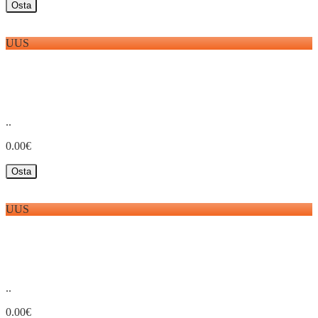
Osta
UUS
..
0.00€
Osta
UUS
..
0.00€