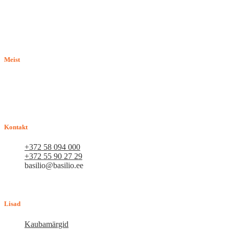
Meist
E-pood BASILIO.EE on asutatud 2015. aastal perekonnaäri, mis
pakub kaupu lemmikloomadele. Me hindame igat ostjat ja väga
loodame, et meie uued kliendid muutuvad püsiklientideks. Me
loodame pikaajalisele ja viljakale koostööle.
Kontakt
+372 58 094 000
+372 55 90 27 29
basilio@basilio.ee
Tallinn, Mustamäe tee 4 (Talleksi maja) 1.korrus, ruum A156
Tööpäeviti 10.00-18.00
Lisad
Kaubamärgid