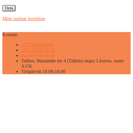
Osta
Mine uudiste loendisse
Kontakt
+372 58 094 000
+372 55 90 27 29
basilio@basilio.ee
Tallinn, Mustamäe tee 4 (Talleksi maja) 1.korrus, ruum
A156
Tööpäeviti 10.00-18.00