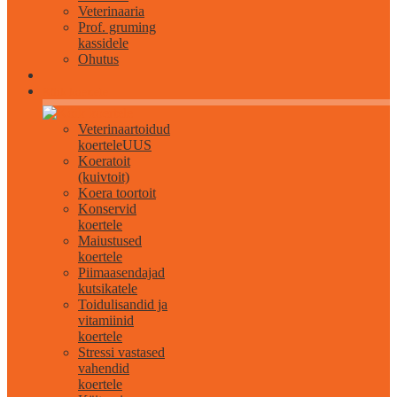
Veterinaaria
Prof. gruming
kassidele
Ohutus
Kõik koertele
Veterinaartoidud
koertele
UUS
Koeratoit
(kuivtoit)
Koera toortoit
Konservid
koertele
Maiustused
koertele
Piimaasendajad
kutsikatele
Toidulisandid ja
vitamiinid
koertele
Stressi vastased
vahendid
koertele