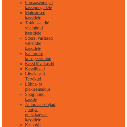
Piimaasendajad
kassipoegadele
Maiustused
kassidele
Toidulisandid ja
vitamiinid
kassidele
Stressi vastased
vahendid
kassidele
Käitumise
korrigeerimine
Kassi liivakastid
Kassiliivad
Liivakastid.
Tarvikud
Lõhna- ja
plekieemaldus
Sööginõud
kassile
Automaatsöötjad,
-jootjad,
purskkaevad
kassidele
Kausside