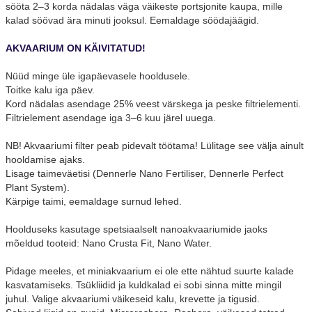
sööta 2–3 korda nädalas väga väikeste portsjonite kaupa, mille
kalad söövad ära minuti jooksul. Eemaldage söödajäägid.
AKVAARIUM ON KÄIVITATUD!
Nüüd minge üle igapäevasele hooldusele.
Toitke kalu iga päev.
Kord nädalas asendage 25% veest värskega ja peske filtrielementi.
Filtrielement asendage iga 3–6 kuu järel uuega.
NB! Akvaariumi filter peab pidevalt töötama! Lülitage see välja ainult
hooldamise ajaks.
Lisage taimeväetisi (Dennerle Nano Fertiliser, Dennerle
Perfect
Plant System
).
Kärpige taimi, eemaldage surnud lehed.
Hoolduseks kasutage spetsiaalselt nanoakvaariumide jaoks
mõeldud tooteid: Nano Crusta Fit, Nano Water.
Pidage meeles, et miniakvaarium ei ole ette nähtud suurte kalade
kasvatamiseks. Tsükliidid ja kuldkalad ei sobi sinna mitte mingil
juhul. Valige akvaariumi väikeseid kalu, krevette ja tigusid.