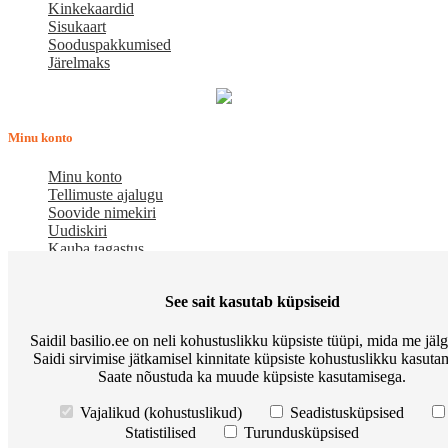
Kinkekaardid
Sisukaart
Sooduspakkumised
Järelmaks
Minu konto
Minu konto
Tellimuste ajalugu
Soovide nimekiri
Uudiskiri
Kauba tagastus
Meist
See sait kasutab küpsiseid
E-pood BASILIO.EE on asutatud 2015. aastal perekonnaäri, mis
Saidil basilio.ee on neli kohustuslikku küpsiste tüüpi, mida me jäl
pakub kaupu lemmikloomadele. Me hindame igat ostjat ja väga
Saidi sirvimise jätkamisel kinnitate küpsiste kohustuslikku kasutam
loodame, et meie uued kliendid muutuvad püsiklientideks. Me
Saate nõustuda ka muude küpsiste kasutamisega.
loodame pikaajalisele ja viljakale koostööle.
Osta Go Native kassitoitu ja võida Apple Watch
Korduma kippuvad
Vajalikud (kohustuslikud)
Seadistusküpsised
küsimused
Meist
Põhitingimused
Preemiapunktid. Allahindlus kuni
Statistilised
Turundusküpsised
10%
Kuidas kasutada sooduskupongi?
Järelmaks
Tarneviis