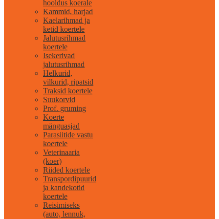
hooldus koerale
Kammid, harjad
Kaelarihmad ja
ketid koertele
Jalutusrihmad
koertele
Isekerivad
jalutusrihmad
Helkurid,
vilkurid, ripatsid
Traksid koertele
Suukorvid
Prof. gruming
Koerte
mänguasjad
Parasiitide vastu
koertele
Veterinaaria
(koer)
Riided koertele
Transpordipuurid
ja kandekotid
koertele
Reisimiseks
(auto, lennuk,