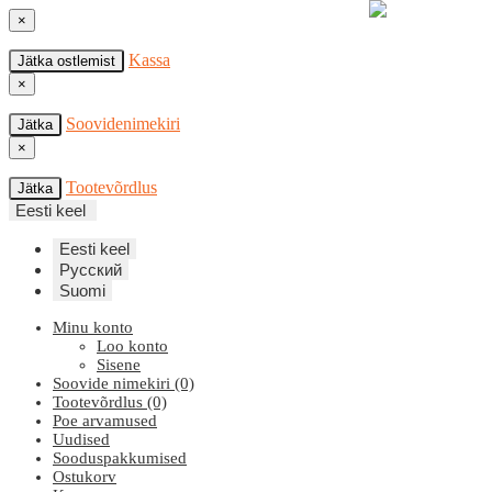
×
Kassa
Jätka ostlemist
×
Soovidenimekiri
Jätka
×
Tootevõrdlus
Jätka
Eesti keel
Eesti keel
Русский
Suomi
Minu konto
Loo konto
Sisene
Soovide nimekiri (0)
Tootevõrdlus (0)
Poe arvamused
Uudised
Sooduspakkumised
Ostukorv