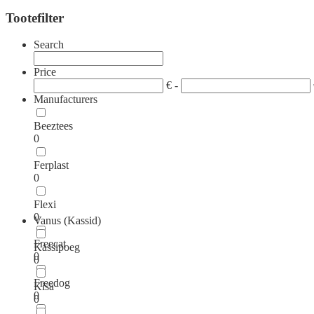
Tootefilter
Search
Price
€ -
Manufacturers
Beeztees
0
Ferplast
0
Flexi
0
Vanus (Kassid)
Freecat
Kassipoeg
0
0
Freedog
Kisa
0
0