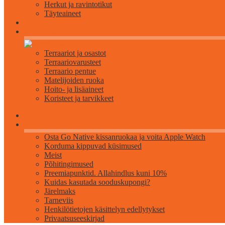
Herkut ja ravintotikut
Täyteaineet
Matelijoille
Terraariot ja osastot
Terraariovarusteet
Terraario pentue
Matelijoiden ruoka
Hoito- ja lisäaineet
Koristeet ja tarvikkeet
Information
Osta Go Native kissanruokaa ja voita Apple Watch
Korduma kippuvad küsimused
Meist
Põhitingimused
Preemiapunktid. Allahindlus kuni 10%
Kuidas kasutada sooduskupongi?
Järelmaks
Tarneviis
Henkilötietojen käsittelyn edellytykset
Privaatsuseeskirjad