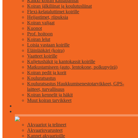
Kaikki koiran kaulapannat
Koiran jälkiliinat ja koulutusliinat
Flexi-kelataluttimet koirille
Heijastimet, riipuksia
Koiran valjaat
Kuonot
Prof. hoitoon
Koiran lelut
Loisia vastaan ​​koirille
Eläinlääkäri (koira)
Vaatteet koirille
Kuljetushäkit ja kantokassit koirille
Matkustamiseen (auto, lentokone, polkupyörä)
Koiran pedit ja korit
Kouluratsastus
Kouluratsastus Haukkumisenestotarvikkeet, GPS-
laitteet, turvallisuus
Koiran kennelit ja häkit
Muut koiran tarvikkeet
Akvaario
Akvaariot ja telineet
Akvaariovarusteet
Kannet akvaarioille