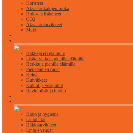
Koristeet
Akvaariokalojen ruoka
Hoito- ja lisäaineet
CO2
Akvaariotarvikkeet
Muki
Pienille eläimille
Häkkejä eri eläimille
Lisätarvikkeet pienille eläimille
Herkkuja pienille eläimille
Pieneläinten ruoat
Heinät
Kuivikkeet
Kulhot ja vesipullot
Ravintolisät ja huolto
Linnuille
Hoito ja hygienia
Lintuhäkit
Häkkitarvikkeet
Lintujen ruoat