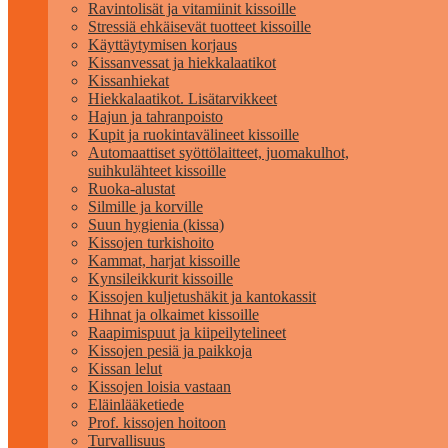
Ravintolisät ja vitamiinit kissoille
Stressiä ehkäisevät tuotteet kissoille
Käyttäytymisen korjaus
Kissanvessat ja hiekkalaatikot
Kissanhiekat
Hiekkalaatikot. Lisätarvikkeet
Hajun ja tahranpoisto
Kupit ja ruokintavälineet kissoille
Automaattiset syöttölaitteet, juomakulhot,
suihkulähteet kissoille
Ruoka-alustat
Silmille ja korville
Suun hygienia (kissa)
Kissojen turkishoito
Kammat, harjat kissoille
Kynsileikkurit kissoille
Kissojen kuljetushäkit ja kantokassit
Hihnat ja olkaimet kissoille
Raapimispuut ja kiipeilytelineet
Kissojen pesiä ja paikkoja
Kissan lelut
Kissojen loisia vastaan
Eläinlääketiede
Prof. kissojen hoitoon
Turvallisuus