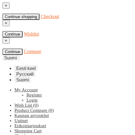
×
Checkout
Continue shopping
×
Wishlist
Continue
×
Compare
Continue
Suomi
Eesti keel
Русский
Suomi
My Account
Register
Login
Wish List (0)
Product Compare (0)
Kaupan arvostelut
Uutiset
Erikoistarjoukset
Shopping Cart