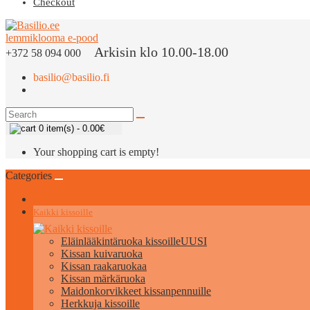
Checkout
Arkisin klo 10.00-18.00
+372 58 094 000
basilio@basilio.fi
0 item(s) - 0.00€
Your shopping cart is empty!
Categories
Kaikki kissoille
Eläinlääkintäruoka kissoille
UUSI
Kissan kuivaruoka
Kissan raakaruokaa
Kissan märkäruoka
Maidonkorvikkeet kissanpennuille
Herkkuja kissoille