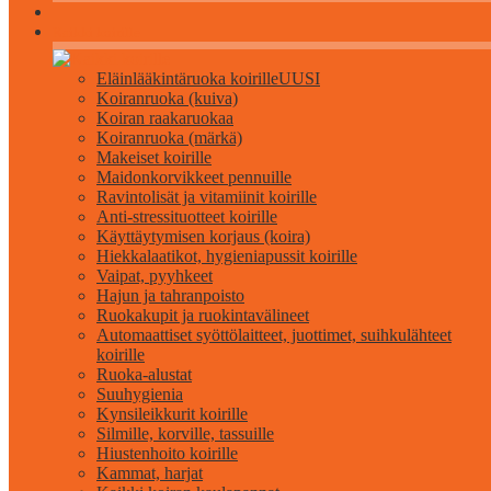
Kaikki koirille
Eläinlääkintäruoka koirille
UUSI
Koiranruoka (kuiva)
Koiran raakaruokaa
Koiranruoka (märkä)
Makeiset koirille
Maidonkorvikkeet pennuille
Ravintolisät ja vitamiinit koirille
Anti-stressituotteet koirille
Käyttäytymisen korjaus (koira)
Hiekkalaatikot, hygieniapussit koirille
Vaipat, pyyhkeet
Hajun ja tahranpoisto
Ruokakupit ja ruokintavälineet
Automaattiset syöttölaitteet, juottimet, suihkulähteet
koirille
Ruoka-alustat
Suuhygienia
Kynsileikkurit koirille
Silmille, korville, tassuille
Hiustenhoito koirille
Kammat, harjat