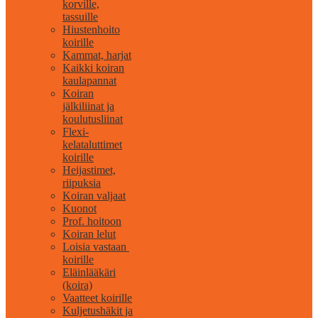
korville,
tassuille
Hiustenhoito
koirille
Kammat, harjat
Kaikki koiran
kaulapannat
Koiran
jälkiliinat ja
koulutusliinat
Flexi-
kelataluttimet
koirille
Heijastimet,
riipuksia
Koiran valjaat
Kuonot
Prof. hoitoon
Koiran lelut
Loisia vastaan ​​
koirille
Eläinlääkäri
(koira)
Vaatteet koirille
Kuljetushäkit ja