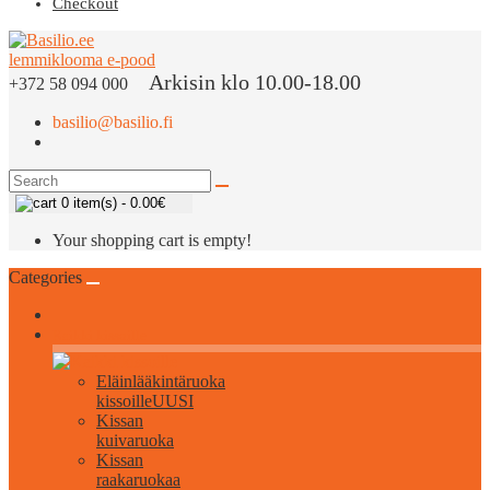
Checkout
Arkisin klo 10.00-18.00
+372 58 094 000
basilio@basilio.fi
0 item(s) - 0.00€
Your shopping cart is empty!
Categories
Kaikki kissoille
Eläinlääkintäruoka
kissoille
UUSI
Kissan
kuivaruoka
Kissan
raakaruokaa