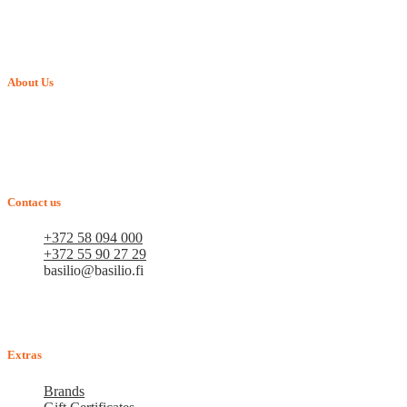
About Us
Verkkokauppa BASILIO.FI - vuonna 2015 perustettu perheyritys,
joka tarjoaa lemmikkituotteita. Arvostamme jokaista asiakasta ja
pyrimme siihen, että uudet asiakkaamme muuttuvat
vakioasiakkaiksi. Tavoitteenamme on pitkäaikainen yhteistyö.
Contact us
+372 58 094 000
+372 55 90 27 29
basilio@basilio.fi
Tallinna, Mustamäe tee 4 (Talleksi maja), 1. kerros, huone
A156
Arkisin klo 10.00-18.00
Extras
Brands