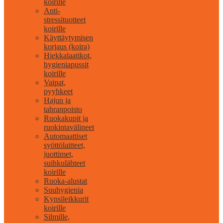
koirille
Anti-
stressituotteet
koirille
Käyttäytymisen
korjaus (koira)
Hiekkalaatikot,
hygieniapussit
koirille
Vaipat,
pyyhkeet
Hajun ja
tahranpoisto
Ruokakupit ja
ruokintavälineet
Automaattiset
syöttölaitteet,
juottimet,
suihkulähteet
koirille
Ruoka-alustat
Suuhygienia
Kynsileikkurit
koirille
Silmille,