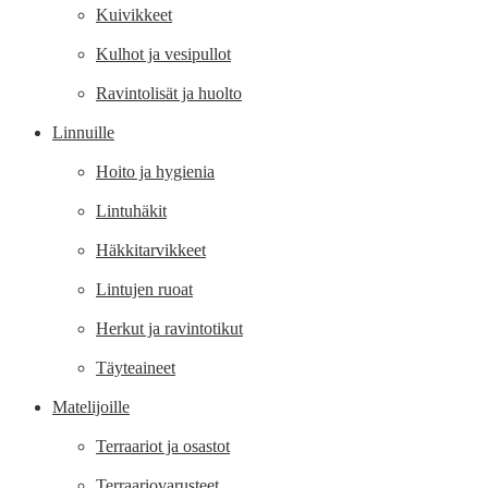
Kuivikkeet
Kulhot ja vesipullot
Ravintolisät ja huolto
Linnuille
Hoito ja hygienia
Lintuhäkit
Häkkitarvikkeet
Lintujen ruoat
Herkut ja ravintotikut
Täyteaineet
Matelijoille
Terraariot ja osastot
Terraariovarusteet