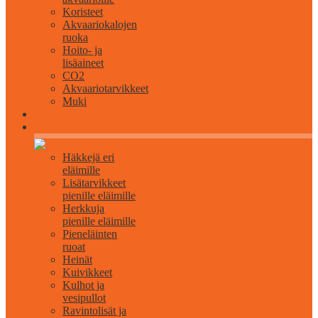
Koristeet
Akvaariokalojen
ruoka
Hoito- ja
lisäaineet
CO2
Akvaariotarvikkeet
Muki
Pienille eläimille
Häkkejä eri
eläimille
Lisätarvikkeet
pienille eläimille
Herkkuja
pienille eläimille
Pieneläinten
ruoat
Heinät
Kuivikkeet
Kulhot ja
vesipullot
Ravintolisät ja