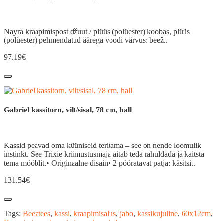
Nayra kraapimispost džuut / plüüs (polüester) koobas, plüüs
(polüester) pehmendatud äärega voodi värvus: beež..
97.19€
Gabriel kassitorn, vilt/sisal, 78 cm, hall
Kassid peavad oma küüniseid teritama – see on nende loomulik
instinkt. See Trixie kriimustusmaja aitab teda rahuldada ja kaitsta
tema mööblit.• Originaalne disain• 2 pööratavat patja: käsitsi..
131.54€
Tags:
Beeztees
,
kassi
,
kraapimisalus
,
jabo
,
kassikujuline
,
60x12cm
,