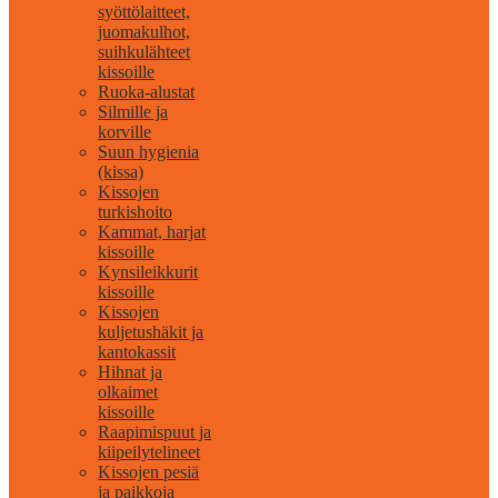
syöttölaitteet,
juomakulhot,
suihkulähteet
kissoille
Ruoka-alustat
Silmille ja
korville
Suun hygienia
(kissa)
Kissojen
turkishoito
Kammat, harjat
kissoille
Kynsileikkurit
kissoille
Kissojen
kuljetushäkit ja
kantokassit
Hihnat ja
olkaimet
kissoille
Raapimispuut ja
kiipeilytelineet
Kissojen pesiä
ja paikkoja