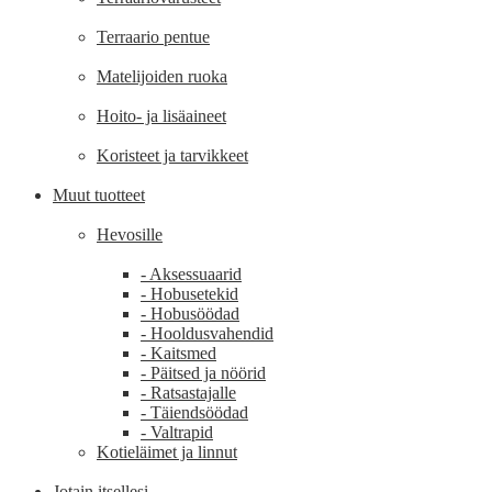
Terraario pentue
Matelijoiden ruoka
Hoito- ja lisäaineet
Koristeet ja tarvikkeet
Muut tuotteet
Hevosille
- Aksessuaarid
- Hobusetekid
- Hobusöödad
- Hooldusvahendid
- Kaitsmed
- Päitsed ja nöörid
- Ratsastajalle
- Täiendsöödad
- Valtrapid
Kotieläimet ja linnut
Jotain itsellesi