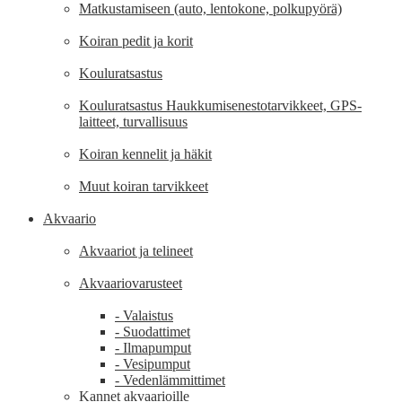
Matkustamiseen (auto, lentokone, polkupyörä)
Koiran pedit ja korit
Kouluratsastus
Kouluratsastus Haukkumisenestotarvikkeet, GPS-
laitteet, turvallisuus
Koiran kennelit ja häkit
Muut koiran tarvikkeet
Akvaario
Akvaariot ja telineet
Akvaariovarusteet
- Valaistus
- Suodattimet
- Ilmapumput
- Vesipumput
- Vedenlämmittimet
Kannet akvaarioille