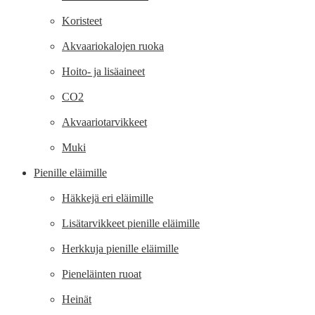
Koristeet
Akvaariokalojen ruoka
Hoito- ja lisäaineet
CO2
Akvaariotarvikkeet
Muki
Pienille eläimille
Häkkejä eri eläimille
Lisätarvikkeet pienille eläimille
Herkkuja pienille eläimille
Pieneläinten ruoat
Heinät