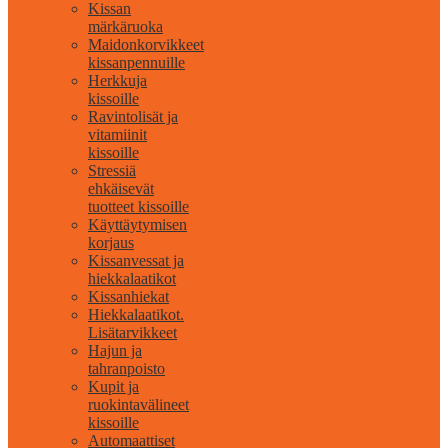
Kissan
märkäruoka
Maidonkorvikkeet
kissanpennuille
Herkkuja
kissoille
Ravintolisät ja
vitamiinit
kissoille
Stressiä
ehkäisevät
tuotteet kissoille
Käyttäytymisen
korjaus
Kissanvessat ja
hiekkalaatikot
Kissanhiekat
Hiekkalaatikot.
Lisätarvikkeet
Hajun ja
tahranpoisto
Kupit ja
ruokintavälineet
kissoille
Automaattiset