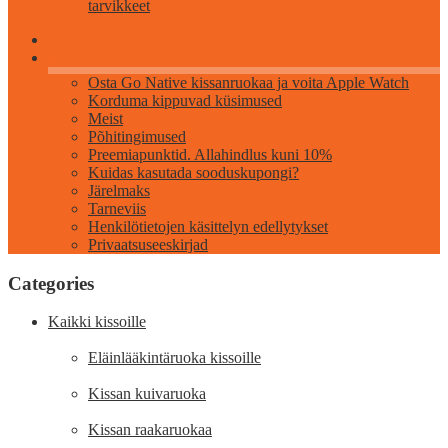
tarvikkeet
Information
Osta Go Native kissanruokaa ja voita Apple Watch
Korduma kippuvad küsimused
Meist
Põhitingimused
Preemiapunktid. Allahindlus kuni 10%
Kuidas kasutada sooduskupongi?
Järelmaks
Tarneviis
Henkilötietojen käsittelyn edellytykset
Privaatsuseeskirjad
Categories
Kaikki kissoille
Eläinlääkintäruoka kissoille
Kissan kuivaruoka
Kissan raakaruokaa