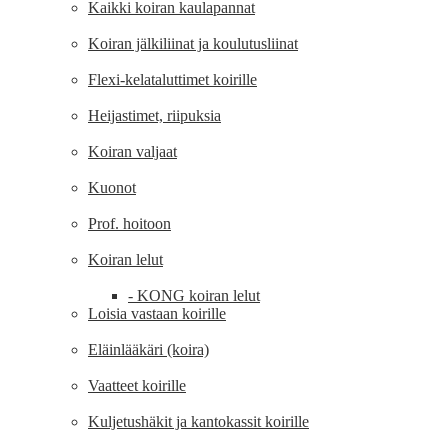
Kaikki koiran kaulapannat
Koiran jälkiliinat ja koulutusliinat
Flexi-kelataluttimet koirille
Heijastimet, riipuksia
Koiran valjaat
Kuonot
Prof. hoitoon
Koiran lelut
- KONG koiran lelut
Loisia vastaan ​​koirille
Eläinlääkäri (koira)
Vaatteet koirille
Kuljetushäkit ja kantokassit koirille