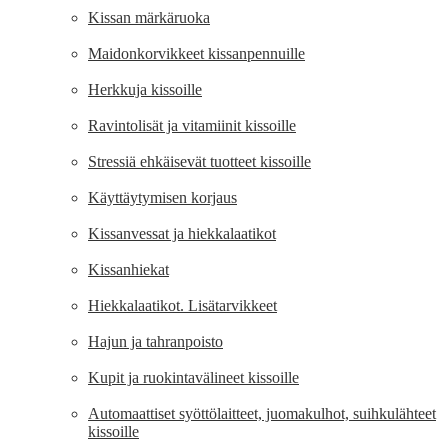
Kissan märkäruoka
Maidonkorvikkeet kissanpennuille
Herkkuja kissoille
Ravintolisät ja vitamiinit kissoille
Stressiä ehkäisevät tuotteet kissoille
Käyttäytymisen korjaus
Kissanvessat ja hiekkalaatikot
Kissanhiekat
Hiekkalaatikot. Lisätarvikkeet
Hajun ja tahranpoisto
Kupit ja ruokintavälineet kissoille
Automaattiset syöttölaitteet, juomakulhot, suihkulähteet
kissoille