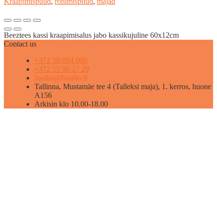
Kraapimispuud
,
ronimispuud
,
majad
Beeztees kassi kraapimisalus jabo kassikujuline 60x12cm
Contact us
+372 58 094 000
+372 55 90 27 29
basilio@basilio.fi
Tallinna, Mustamäe tee 4 (Talleksi maja), 1. kerros, huone
A156
Arkisin klo 10.00-18.00