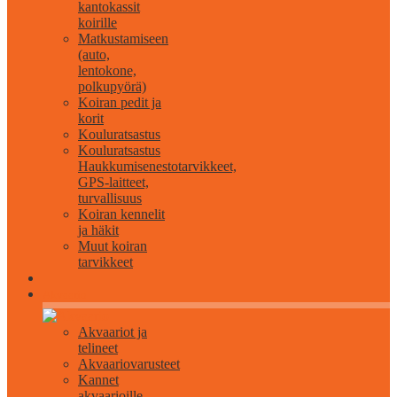
kantokassit
koirille
Matkustamiseen
(auto,
lentokone,
polkupyörä)
Koiran pedit ja
korit
Kouluratsastus
Kouluratsastus
Haukkumisenestotarvikkeet,
GPS-laitteet,
turvallisuus
Koiran kennelit
ja häkit
Muut koiran
tarvikkeet
Akvaario
Akvaariot ja
telineet
Akvaariovarusteet
Kannet
akvaarioille