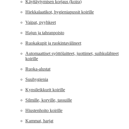
Käyttäytymisen korjaus (koira)
Hiekkalaatikot, hygieniapussit koirille
Vaipat, pyyhkeet
Hajun ja tahranpoisto
Ruokakupit ja ruokintavälineet
Automaattiset syöttölaitteet, juottimet, suihkulähteet
koirille
Ruoka-alustat
Suuhygienia
Kynsileikkurit koirille
Silmille, korville, tassuille
Hiustenhoito koirille
Kammat, harjat