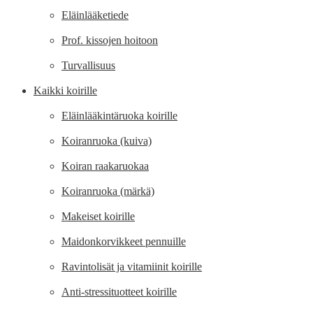
Eläinlääketiede
Prof. kissojen hoitoon
Turvallisuus
Kaikki koirille
Eläinlääkintäruoka koirille
Koiranruoka (kuiva)
Koiran raakaruokaa
Koiranruoka (märkä)
Makeiset koirille
Maidonkorvikkeet pennuille
Ravintolisät ja vitamiinit koirille
Anti-stressituotteet koirille