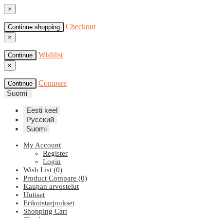
×
Checkout
Continue shopping
×
Wishlist
Continue
×
Compare
Continue
Suomi
Eesti keel
Русский
Suomi
My Account
Register
Login
Wish List (0)
Product Compare (0)
Kaupan arvostelut
Uutiset
Erikoistarjoukset
Shopping Cart