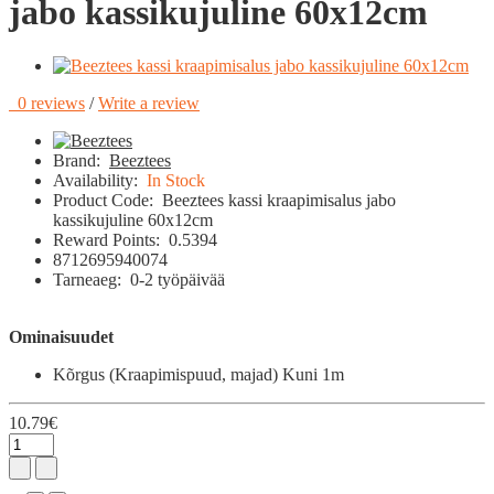
jabo kassikujuline 60x12cm
0 reviews
/
Write a review
Brand:
Beeztees
Availability:
In Stock
Product Code:
Beeztees kassi kraapimisalus jabo
kassikujuline 60x12cm
Reward Points:
0.5394
8712695940074
Tarneaeg:
0-2 työpäivää
Ominaisuudet
Kõrgus (Kraapimispuud, majad)
Kuni 1m
10.79€