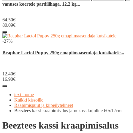
vanuses koertele pardilihaga, 12,2 kg...
64.50€
80.09€
-27%
Beaphar Lactol Puppy 250g emapiimaasendaja kutsikatele...
12.40€
16.90€
text_home
Kaikki kissoille
Raapimispuut ja kiipeilytelineet
Beeztees kassi kraapimisalus jabo kassikujuline 60x12cm
Beeztees kassi kraapimisalus