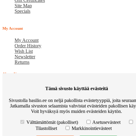
Gift Certificates
Site Map
Specials
My Account
My Account
Order History
Wish List
Newsletter
Returns
About Us
Verkkokauppa BASILIO.FI - vuonna 2015 perustettu perheyritys,
Tämä sivusto käyttää evästeitä
joka tarjoaa lemmikkituotteita. Arvostamme jokaista asiakasta ja
pyrimme siihen, että uudet asiakkaamme muuttuvat
Sivustolla basilio.ee on neljä pakollista evästetyyppiä, joita seura
vakioasiakkaiksi. Tavoitteenamme on pitkäaikainen yhteistyö.
Jatkamalla sivuston selaamista vahvistat evästeiden pakollisen käy
Voit hyväksyä myös muiden evästeiden käytön.
Osta Go Native kissanruokaa ja voita Apple Watch
Korduma
kippuvad küsimused
Meist
Põhitingimused
Preemiapunktid.
Välttämättömät (pakolliset)
Asetusevästeet
Allahindlus kuni 10%
Kuidas kasutada sooduskupongi?
Järelmaks
Tilastolliset
Markkinointievästeet
Tarneviis
Henkilötietojen käsittelyn edellytykset
Privaatsuseeskirjad
Contact Us