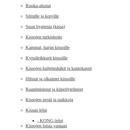
Ruoka-alustat
Silmille ja korville
Suun hygienia (kissa)
Kissojen turkishoito
Kammat, harjat kissoille
Kynsileikkurit kissoille
Kissojen kuljetushäkit ja kantokassit
Hihnat ja olkaimet kissoille
Raapimispuut ja kiipeilytelineet
Kissojen pesiä ja paikkoja
Kissan lelut
- KONG-lelut
Kissojen loisia vastaan