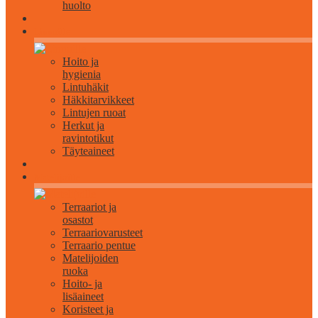
huolto
Linnuille
Hoito ja
hygienia
Lintuhäkit
Häkkitarvikkeet
Lintujen ruoat
Herkut ja
ravintotikut
Täyteaineet
Matelijoille
Terraariot ja
osastot
Terraariovarusteet
Terraario pentue
Matelijoiden
ruoka
Hoito- ja
lisäaineet
Koristeet ja