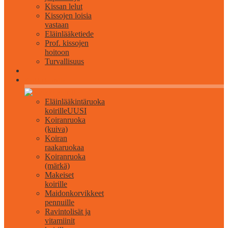
Kissan lelut
Kissojen loisia
vastaan
Eläinlääketiede
Prof. kissojen
hoitoon
Turvallisuus
Kaikki koirille
Eläinlääkintäruoka
koirille
UUSI
Koiranruoka
(kuiva)
Koiran
raakaruokaa
Koiranruoka
(märkä)
Makeiset
koirille
Maidonkorvikkeet
pennuille
Ravintolisät ja
vitamiinit