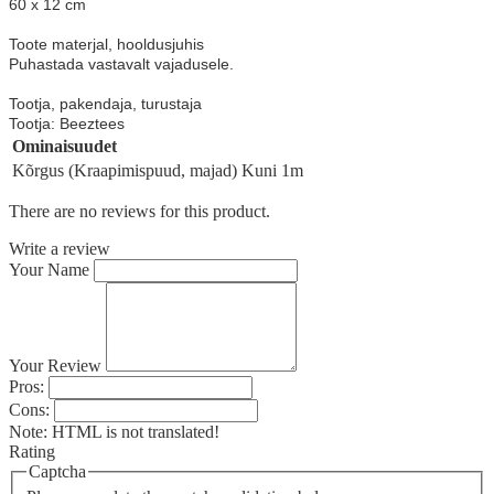
60 x 12 cm
Toote materjal, hooldusjuhis
Puhastada vastavalt vajadusele.
Tootja, pakendaja, turustaja
Tootja: Beeztees
Ominaisuudet
Kõrgus (Kraapimispuud, majad)
Kuni 1m
There are no reviews for this product.
Write a review
Your Name
Your Review
Pros:
Cons:
Note:
HTML is not translated!
Rating
Captcha