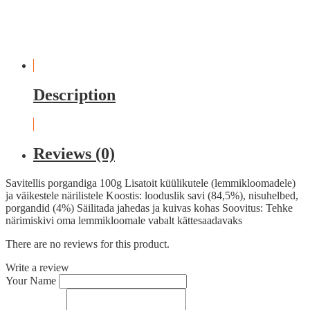
Description
Reviews (0)
Savitellis porgandiga 100g Lisatoit küülikutele (lemmikloomadele)
ja väikestele närilistele Koostis: looduslik savi (84,5%), nisuhelbed,
porgandid (4%) Säilitada jahedas ja kuivas kohas Soovitus: Tehke
närimiskivi oma lemmikloomale vabalt kättesaadavaks
There are no reviews for this product.
Write a review
Your Name