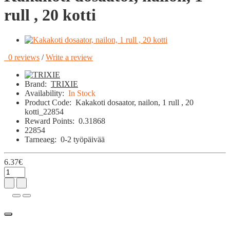
rull , 20 kotti
0 reviews
/
Write a review
Brand:
TRIXIE
Availability:
In Stock
Product Code:
Kakakoti dosaator, nailon, 1 rull , 20
kotti_22854
Reward Points:
0.31868
22854
Tarneaeg:
0-2 työpäivää
6.37€