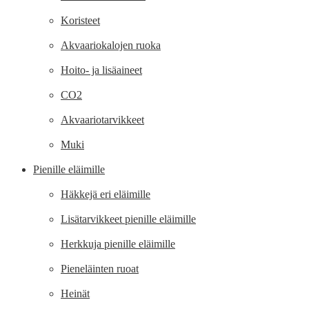
Koristeet
Akvaariokalojen ruoka
Hoito- ja lisäaineet
CO2
Akvaariotarvikkeet
Muki
Pienille eläimille
Häkkejä eri eläimille
Lisätarvikkeet pienille eläimille
Herkkuja pienille eläimille
Pieneläinten ruoat
Heinät