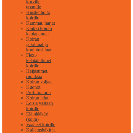
korville,
tassuille
Hiustenhoito
koirille
Kammat, harjat
Kaikki koiran
kaulapannat
Koiran
jälkiliinat ja
koulutusliinat
Flexi-
kelataluttimet
koirille
Heijastimet,
riipuksia
Koiran valjaat
Kuonot
Prof. hoitoon
Koiran lelut
Loisia vastaan ​​
koirille
Eläinlääkäri
(koira)
Vaatteet koirille
Kuljetushäkit ja