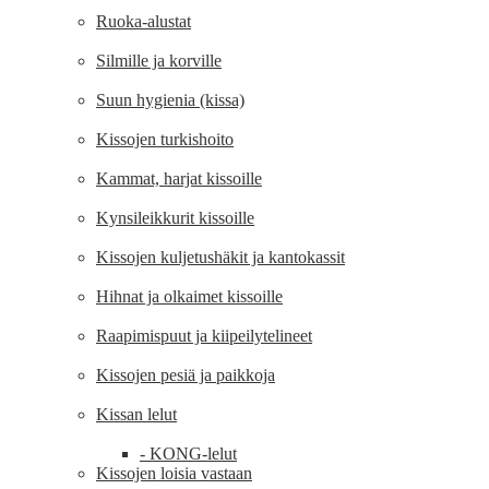
Ruoka-alustat
Silmille ja korville
Suun hygienia (kissa)
Kissojen turkishoito
Kammat, harjat kissoille
Kynsileikkurit kissoille
Kissojen kuljetushäkit ja kantokassit
Hihnat ja olkaimet kissoille
Raapimispuut ja kiipeilytelineet
Kissojen pesiä ja paikkoja
Kissan lelut
- KONG-lelut
Kissojen loisia vastaan