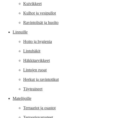
Kuivikkeet
Kulhot ja vesipullot
Ravintolisät ja huolto
Linnuille
Hoito ja hygienia
Lintuhäkit
Häkkitarvikkeet
Lintujen ruoat
Herkut ja ravintotikut
Täyteaineet
Matelijoille
Terraariot ja osastot
Terraariovarusteet