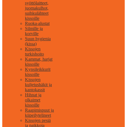
syöttölaitteet,
juomakulhot,
suihkulähteet
kissoille
Ruoka-alustat
Silmille ja
korville
Suun hygienia
(kissa)
Kissojen
turkishoito
Kammat, harjat
kissoille
Kynsileikkurit
kissoille
Kissojen
kuljetushäkit ja
kantokassit
Hihnat ja
olkaimet
kissoille
Raapimispuut ja
kiipeilytelineet
Kissojen pesiä
ja paikkoja