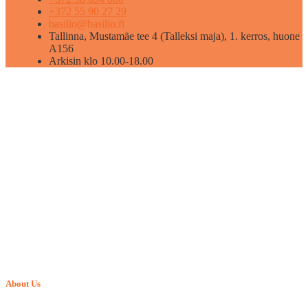
+372 55 90 27 29
basilio@basilio.fi
Tallinna, Mustamäe tee 4 (Talleksi maja), 1. kerros, huone
A156
Arkisin klo 10.00-18.00
About Us