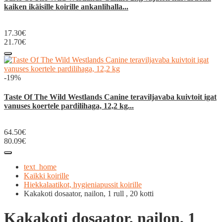
kaiken ikäisille koirille ankanlihalla...
17.30€
21.70€
-19%
Taste Of The Wild Westlands Canine teraviljavaba kuivtoit igat
vanuses koertele pardilihaga, 12,2 kg...
64.50€
80.09€
text_home
Kaikki koirille
Hiekkalaatikot, hygieniapussit koirille
Kakakoti dosaator, nailon, 1 rull , 20 kotti
Kakakoti dosaator, nailon, 1