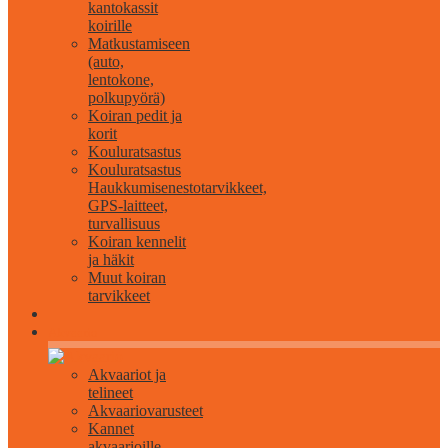
kantokassit
koirille
Matkustamiseen
(auto,
lentokone,
polkupyörä)
Koiran pedit ja
korit
Kouluratsastus
Kouluratsastus
Haukkumisenestotarvikkeet,
GPS-laitteet,
turvallisuus
Koiran kennelit
ja häkit
Muut koiran
tarvikkeet
Akvaario
Akvaariot ja
telineet
Akvaariovarusteet
Kannet
akvaarioille