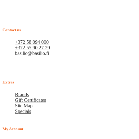
Verkkokauppa BASILIO.FI - vuonna 2015 perustettu perheyritys,
joka tarjoaa lemmikkituotteita. Arvostamme jokaista asiakasta ja
pyrimme siihen, että uudet asiakkaamme muuttuvat
vakioasiakkaiksi. Tavoitteenamme on pitkäaikainen yhteistyö.
Contact us
+372 58 094 000
+372 55 90 27 29
basilio@basilio.fi
Tallinna, Mustamäe tee 4 (Talleksi maja), 1. kerros, huone
A156
Arkisin klo 10.00-18.00
Extras
Brands
Gift Certificates
Site Map
Specials
My Account