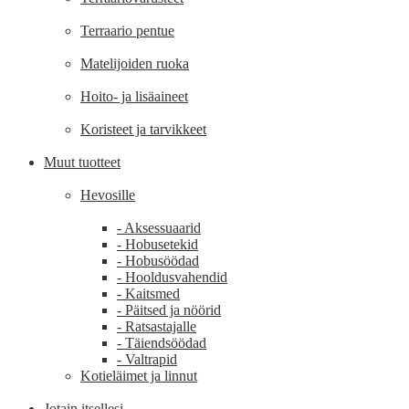
Terraario pentue
Matelijoiden ruoka
Hoito- ja lisäaineet
Koristeet ja tarvikkeet
Muut tuotteet
Hevosille
- Aksessuaarid
- Hobusetekid
- Hobusöödad
- Hooldusvahendid
- Kaitsmed
- Päitsed ja nöörid
- Ratsastajalle
- Täiendsöödad
- Valtrapid
Kotieläimet ja linnut
Jotain itsellesi