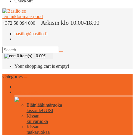
Checkout
Arkisin klo 10.00-18.00
+372 58 094 000
basilio@basilio.fi
0 item(s) - 0.00€
Your shopping cart is empty!
Categories
Kaikki kissoille
Eläinlääkintäruoka
kissoille
UUSI
Kissan
kuivaruoka
Kissan
raakaruokaa