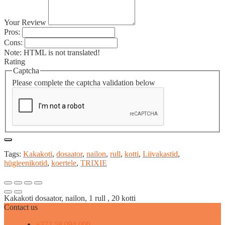
Your Review
Pros:
Cons:
Note:
HTML is not translated!
Rating
Captcha
Please complete the captcha validation below
Tags:
Kakakoti
,
dosaator
,
nailon
,
rull
,
kotti
,
Liivakastid
,
hügieenikotid
,
koertele
,
TRIXIE
Kakakoti dosaator, nailon, 1 rull , 20 kotti
Contact us
+372 58 094 000