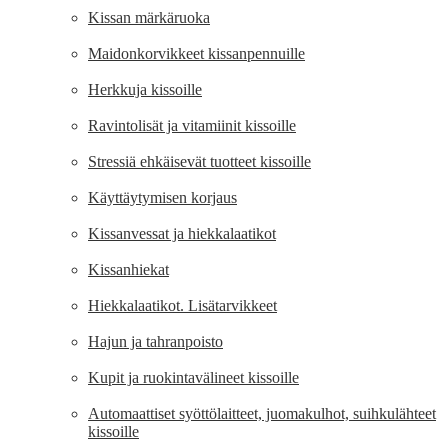
Kissan märkäruoka
Maidonkorvikkeet kissanpennuille
Herkkuja kissoille
Ravintolisät ja vitamiinit kissoille
Stressiä ehkäisevät tuotteet kissoille
Käyttäytymisen korjaus
Kissanvessat ja hiekkalaatikot
Kissanhiekat
Hiekkalaatikot. Lisätarvikkeet
Hajun ja tahranpoisto
Kupit ja ruokintavälineet kissoille
Automaattiset syöttölaitteet, juomakulhot, suihkulähteet
kissoille