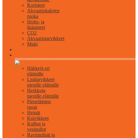
Koristeet
Akvaariokalojen
ruoka
Hoito- ja
lisäaineet
CO2
Akvaariotarvikkeet
Muki
Pienille eläimille
Häkkejä eri
eläimille
Lisätarvikkeet
pienille eläimille
Herkkuja
pienille eläimille
Pieneläinten
ruoat
Heinät
Kuivikkeet
Kulhot ja
vesipullot
Ravintolisät ja