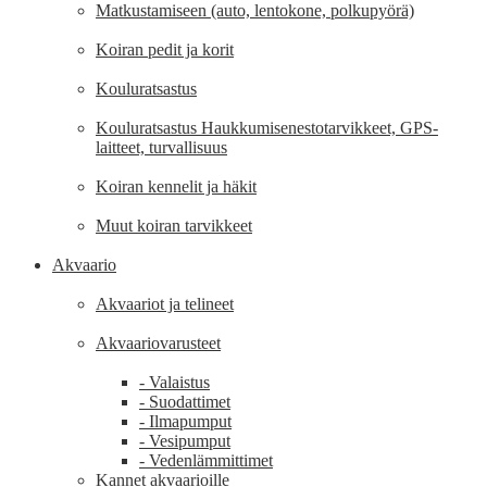
Matkustamiseen (auto, lentokone, polkupyörä)
Koiran pedit ja korit
Kouluratsastus
Kouluratsastus Haukkumisenestotarvikkeet, GPS-
laitteet, turvallisuus
Koiran kennelit ja häkit
Muut koiran tarvikkeet
Akvaario
Akvaariot ja telineet
Akvaariovarusteet
- Valaistus
- Suodattimet
- Ilmapumput
- Vesipumput
- Vedenlämmittimet
Kannet akvaarioille