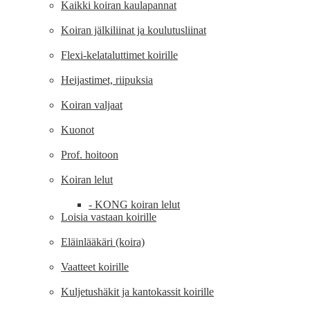
Kaikki koiran kaulapannat
Koiran jälkiliinat ja koulutusliinat
Flexi-kelataluttimet koirille
Heijastimet, riipuksia
Koiran valjaat
Kuonot
Prof. hoitoon
Koiran lelut
- KONG koiran lelut
Loisia vastaan ​​koirille
Eläinlääkäri (koira)
Vaatteet koirille
Kuljetushäkit ja kantokassit koirille