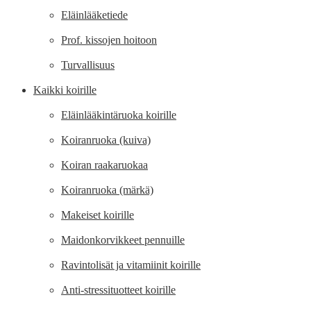
Eläinlääketiede
Prof. kissojen hoitoon
Turvallisuus
Kaikki koirille
Eläinlääkintäruoka koirille
Koiranruoka (kuiva)
Koiran raakaruokaa
Koiranruoka (märkä)
Makeiset koirille
Maidonkorvikkeet pennuille
Ravintolisät ja vitamiinit koirille
Anti-stressituotteet koirille