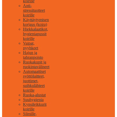
koirille
Anti-
stressituotteet
koirille
Käyttäytymisen
korjaus (koira)
Hiekkalaatikot,
hygieniapussit
koirille
Vaipat,
pyyhkeet
Hajun ja
tahranpoisto
Ruokakupit ja
ruokintavälineet
Automaattiset
syöttölaitteet,
juottimet,
suihkulähteet
koirille
Ruoka-alustat
Suuhygienia
Kynsileikkurit
koirille
Silmille,