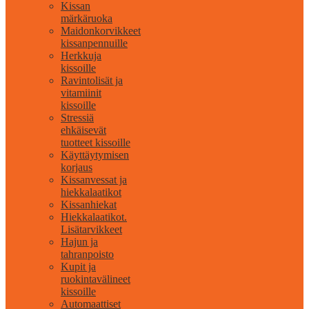
Kissan
märkäruoka
Maidonkorvikkeet
kissanpennuille
Herkkuja
kissoille
Ravintolisät ja
vitamiinit
kissoille
Stressiä
ehkäisevät
tuotteet kissoille
Käyttäytymisen
korjaus
Kissanvessat ja
hiekkalaatikot
Kissanhiekat
Hiekkalaatikot.
Lisätarvikkeet
Hajun ja
tahranpoisto
Kupit ja
ruokintavälineet
kissoille
Automaattiset