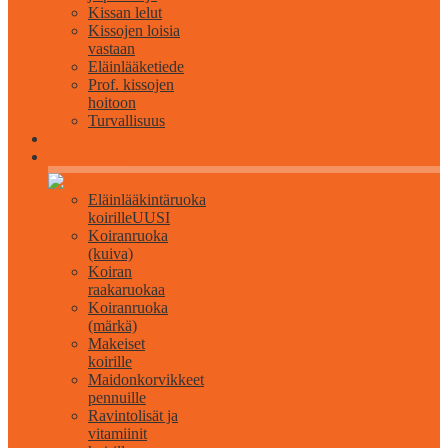
Kissan lelut
Kissojen loisia
vastaan
Eläinlääketiede
Prof. kissojen
hoitoon
Turvallisuus
Kaikki koirille
Eläinlääkintäruoka
koirille
UUSI
Koiranruoka
(kuiva)
Koiran
raakaruokaa
Koiranruoka
(märkä)
Makeiset
koirille
Maidonkorvikkeet
pennuille
Ravintolisät ja
vitamiinit