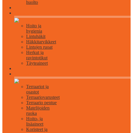
huolto
Linnuille
Hoito ja
hygienia
Lintuhäkit
Häkkitarvikkeet
Lintujen ruoat
Herkut ja
ravintotikut
Täyteaineet
Matelijoille
Terraariot ja
osastot
Terraariovarusteet
Terraario pentue
Matelijoiden
ruoka
Hoito- ja
lisäaineet
Koristeet ja