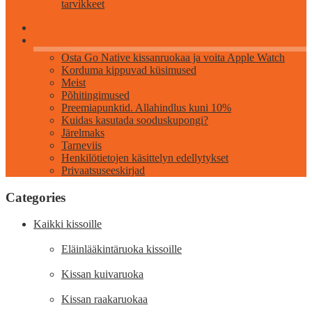
tarvikkeet
Information
Osta Go Native kissanruokaa ja voita Apple Watch
Korduma kippuvad küsimused
Meist
Põhitingimused
Preemiapunktid. Allahindlus kuni 10%
Kuidas kasutada sooduskupongi?
Järelmaks
Tarneviis
Henkilötietojen käsittelyn edellytykset
Privaatsuseeskirjad
Categories
Kaikki kissoille
Eläinlääkintäruoka kissoille
Kissan kuivaruoka
Kissan raakaruokaa