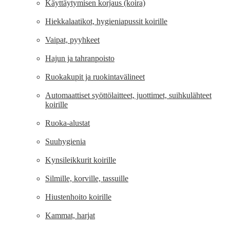
Käyttäytymisen korjaus (koira)
Hiekkalaatikot, hygieniapussit koirille
Vaipat, pyyhkeet
Hajun ja tahranpoisto
Ruokakupit ja ruokintavälineet
Automaattiset syöttölaitteet, juottimet, suihkulähteet
koirille
Ruoka-alustat
Suuhygienia
Kynsileikkurit koirille
Silmille, korville, tassuille
Hiustenhoito koirille
Kammat, harjat