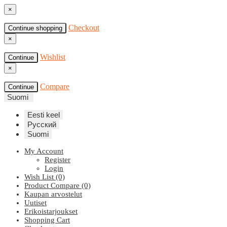
×
Checkout
Continue shopping
×
Wishlist
Continue
×
Compare
Continue
Suomi
Eesti keel
Русский
Suomi
My Account
Register
Login
Wish List (0)
Product Compare (0)
Kaupan arvostelut
Uutiset
Erikoistarjoukset
Shopping Cart