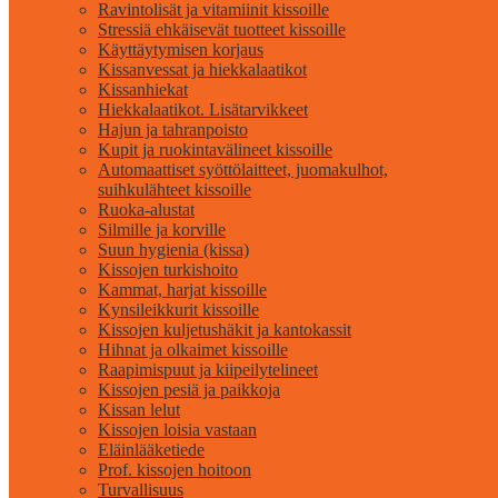
Ravintolisät ja vitamiinit kissoille
Stressiä ehkäisevät tuotteet kissoille
Käyttäytymisen korjaus
Kissanvessat ja hiekkalaatikot
Kissanhiekat
Hiekkalaatikot. Lisätarvikkeet
Hajun ja tahranpoisto
Kupit ja ruokintavälineet kissoille
Automaattiset syöttölaitteet, juomakulhot,
suihkulähteet kissoille
Ruoka-alustat
Silmille ja korville
Suun hygienia (kissa)
Kissojen turkishoito
Kammat, harjat kissoille
Kynsileikkurit kissoille
Kissojen kuljetushäkit ja kantokassit
Hihnat ja olkaimet kissoille
Raapimispuut ja kiipeilytelineet
Kissojen pesiä ja paikkoja
Kissan lelut
Kissojen loisia vastaan
Eläinlääketiede
Prof. kissojen hoitoon
Turvallisuus