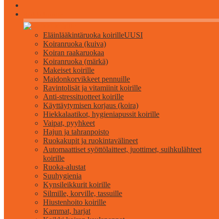
Kaikki koirille
Eläinlääkintäruoka koirille
UUSI
Koiranruoka (kuiva)
Koiran raakaruokaa
Koiranruoka (märkä)
Makeiset koirille
Maidonkorvikkeet pennuille
Ravintolisät ja vitamiinit koirille
Anti-stressituotteet koirille
Käyttäytymisen korjaus (koira)
Hiekkalaatikot, hygieniapussit koirille
Vaipat, pyyhkeet
Hajun ja tahranpoisto
Ruokakupit ja ruokintavälineet
Automaattiset syöttölaitteet, juottimet, suihkulähteet
koirille
Ruoka-alustat
Suuhygienia
Kynsileikkurit koirille
Silmille, korville, tassuille
Hiustenhoito koirille
Kammat, harjat