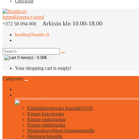
Checkout
Arkisin klo 10.00-18.00
+372 58 094 000
basilio@basilio.fi
0 item(s) - 0.00€
Your shopping cart is empty!
Categories
Kaikki kissoille
Eläinlääkintäruoka kissoille
UUSI
Kissan kuivaruoka
Kissan raakaruokaa
Kissan märkäruoka
Maidonkorvikkeet kissanpennuille
Herkkuja kissoille