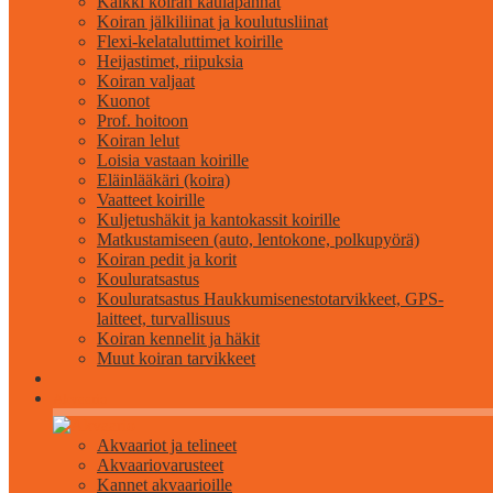
Kaikki koiran kaulapannat
Koiran jälkiliinat ja koulutusliinat
Flexi-kelataluttimet koirille
Heijastimet, riipuksia
Koiran valjaat
Kuonot
Prof. hoitoon
Koiran lelut
Loisia vastaan ​​koirille
Eläinlääkäri (koira)
Vaatteet koirille
Kuljetushäkit ja kantokassit koirille
Matkustamiseen (auto, lentokone, polkupyörä)
Koiran pedit ja korit
Kouluratsastus
Kouluratsastus Haukkumisenestotarvikkeet, GPS-
laitteet, turvallisuus
Koiran kennelit ja häkit
Muut koiran tarvikkeet
Akvaario
Akvaariot ja telineet
Akvaariovarusteet
Kannet akvaarioille