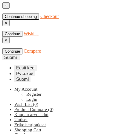
×
Checkout
Continue shopping
×
Wishlist
Continue
×
Compare
Continue
Suomi
Eesti keel
Русский
Suomi
My Account
Register
Login
Wish List (0)
Product Compare (0)
Kaupan arvostelut
Uutiset
Erikoistarjoukset
Shopping Cart