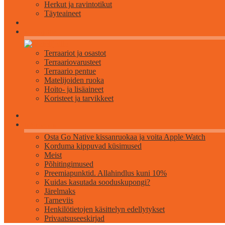
Herkut ja ravintotikut
Täyteaineet
Matelijoille
Terraariot ja osastot
Terraariovarusteet
Terraario pentue
Matelijoiden ruoka
Hoito- ja lisäaineet
Koristeet ja tarvikkeet
Information
Osta Go Native kissanruokaa ja voita Apple Watch
Korduma kippuvad küsimused
Meist
Põhitingimused
Preemiapunktid. Allahindlus kuni 10%
Kuidas kasutada sooduskupongi?
Järelmaks
Tarneviis
Henkilötietojen käsittelyn edellytykset
Privaatsuseeskirjad