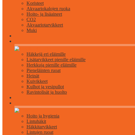
Koristeet
Akvaariokalojen ruoka
Hoito- ja lisäaineet
CO2
Akvaariotarvikkeet
Muki
Pienille eläimille
Häkkejä eri eläimille
Lisätarvikkeet pienille eläimille
Herkkuja pienille eläimille
Pieneläinten ruoat
Heinät
Kuivikkeet
Kulhot ja vesipullot
Ravintolisät ja huolto
Linnuille
Hoito ja hygienia
Lintuhäkit
Häkkitarvikkeet
Lintujen ruoat