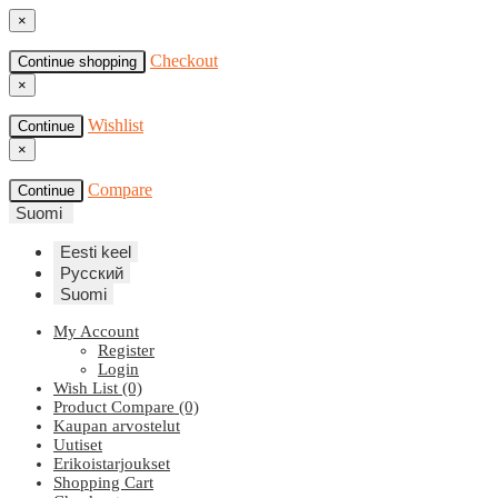
×
Checkout
Continue shopping
×
Wishlist
Continue
×
Compare
Continue
Suomi
Eesti keel
Русский
Suomi
My Account
Register
Login
Wish List (0)
Product Compare (0)
Kaupan arvostelut
Uutiset
Erikoistarjoukset
Shopping Cart