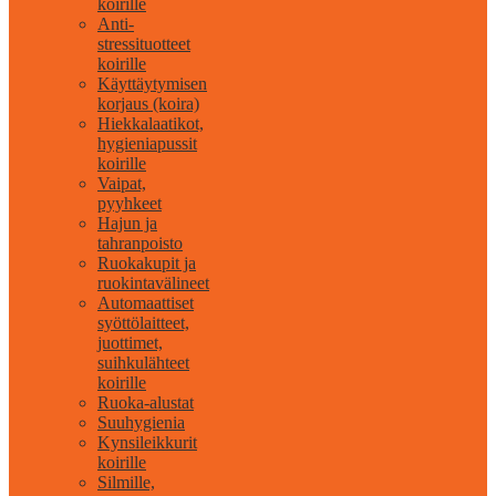
koirille
Anti-
stressituotteet
koirille
Käyttäytymisen
korjaus (koira)
Hiekkalaatikot,
hygieniapussit
koirille
Vaipat,
pyyhkeet
Hajun ja
tahranpoisto
Ruokakupit ja
ruokintavälineet
Automaattiset
syöttölaitteet,
juottimet,
suihkulähteet
koirille
Ruoka-alustat
Suuhygienia
Kynsileikkurit
koirille
Silmille,