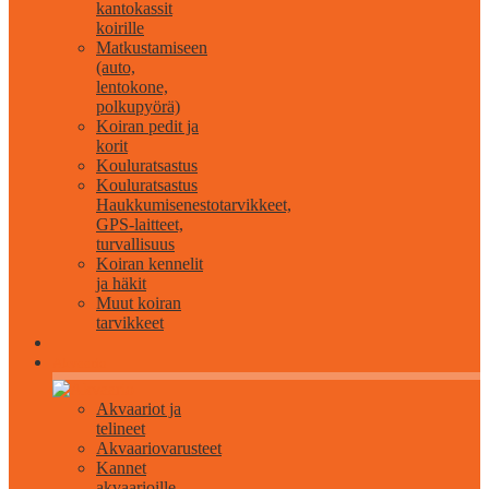
kantokassit
koirille
Matkustamiseen
(auto,
lentokone,
polkupyörä)
Koiran pedit ja
korit
Kouluratsastus
Kouluratsastus
Haukkumisenestotarvikkeet,
GPS-laitteet,
turvallisuus
Koiran kennelit
ja häkit
Muut koiran
tarvikkeet
Akvaario
Akvaariot ja
telineet
Akvaariovarusteet
Kannet
akvaarioille