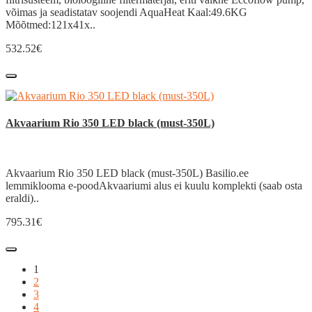
võimas ja seadistatav soojendi AquaHeat Kaal:49.6KG
Mõõtmed:121x41x..
532.52€
Akvaarium Rio 350 LED black (must-350L)
Akvaarium Rio 350 LED black (must-350L) Basilio.ee
lemmiklooma e-poodAkvaariumi alus ei kuulu komplekti (saab osta
eraldi)..
795.31€
1
2
3
4