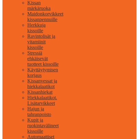
Kissan
märkäruoka
Maidonkorvikkeet
kissanpennuille
Herkkuja
kissoille
Ravintolisät ja
vitamiinit
kissoille
Stressiä
ehkäisevät
tuotteet kissoille
Käyttäytymisen
korjaus
Kissanvessat ja
hiekkalaatikot
Kissanhiekat
Hiekkalaatikot.
Lisätarvikkeet
Hajun ja
tahranpoisto
Kupit ja
ruokintavälineet
kissoille
Automaattiset