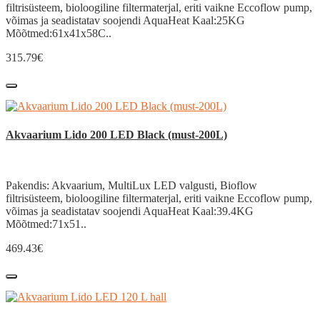
filtrisüsteem, bioloogiline filtermaterjal, eriti vaikne Eccoflow pump,
võimas ja seadistatav soojendi AquaHeat Kaal:25KG
Mõõtmed:61x41x58C..
315.79€
Akvaarium Lido 200 LED Black (must-200L)
Pakendis: Akvaarium, MultiLux LED valgusti, Bioflow
filtrisüsteem, bioloogiline filtermaterjal, eriti vaikne Eccoflow pump,
võimas ja seadistatav soojendi AquaHeat Kaal:39.4KG
Mõõtmed:71x51..
469.43€