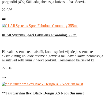
porgandid (4%) Säilitada jahedas ja kuivas kohas Soovi..
22.98€
#1 All Systems Sprei Fabulous Grooming 355ml
Päevalilleseemnete, maisiõli, kookospalmi viljade ja seemnete
ekstrakt ning lipiidide taseme tugevdaja muudavad karva pehmeks ja
niisutavad selle kuni 7 päeva jooksul. Toimeained kaitsevad ka..
22.01€
**Jalutusrihm flexi Black Design XS Nöör 3m must