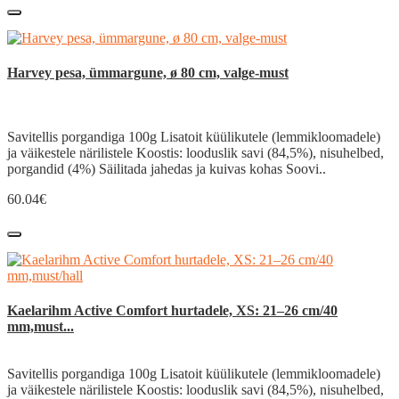
Harvey pesa, ümmargune, ø 80 cm, valge-must
Savitellis porgandiga 100g Lisatoit küülikutele (lemmikloomadele)
ja väikestele närilistele Koostis: looduslik savi (84,5%), nisuhelbed,
porgandid (4%) Säilitada jahedas ja kuivas kohas Soovi..
60.04€
Kaelarihm Active Comfort hurtadele, XS: 21–26 cm/40
mm,must...
Savitellis porgandiga 100g Lisatoit küülikutele (lemmikloomadele)
ja väikestele närilistele Koostis: looduslik savi (84,5%), nisuhelbed,