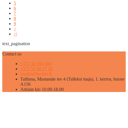
5
6
7
8
9
>
>|
text_pagination
Contact us
+372 58 094 000
+372 55 90 27 29
basilio@basilio.fi
Tallinna, Mustamäe tee 4 (Talleksi maja), 1. kerros, huone
A156
Arkisin klo 10.00-18.00