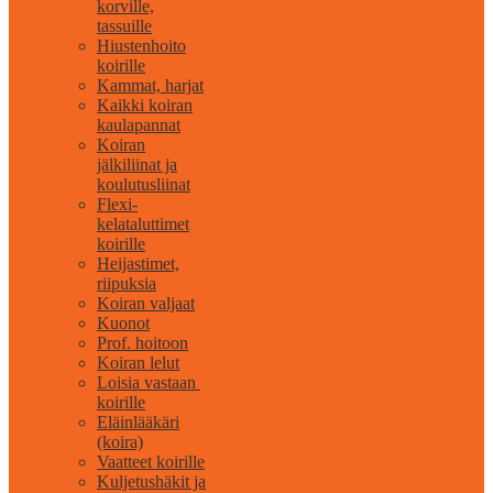
korville,
tassuille
Hiustenhoito
koirille
Kammat, harjat
Kaikki koiran
kaulapannat
Koiran
jälkiliinat ja
koulutusliinat
Flexi-
kelataluttimet
koirille
Heijastimet,
riipuksia
Koiran valjaat
Kuonot
Prof. hoitoon
Koiran lelut
Loisia vastaan ​​
koirille
Eläinlääkäri
(koira)
Vaatteet koirille
Kuljetushäkit ja