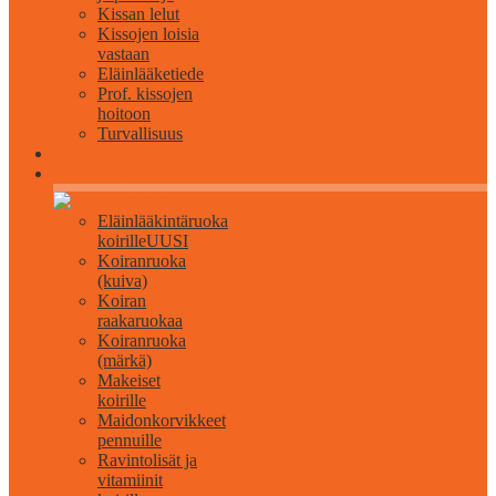
Kissan lelut
Kissojen loisia
vastaan
Eläinlääketiede
Prof. kissojen
hoitoon
Turvallisuus
Kaikki koirille
Eläinlääkintäruoka
koirille
UUSI
Koiranruoka
(kuiva)
Koiran
raakaruokaa
Koiranruoka
(märkä)
Makeiset
koirille
Maidonkorvikkeet
pennuille
Ravintolisät ja
vitamiinit