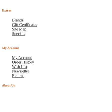
Arkisin klo 10.00-18.00
Extras
Brands
Gift Certificates
Site Map
Specials
My Account
My Account
Order History
Wish List
Newsletter
Returns
About Us
Verkkokauppa BASILIO.FI - vuonna 2015 perustettu perheyritys,
joka tarjoaa lemmikkituotteita. Arvostamme jokaista asiakasta ja
pyrimme siihen, että uudet asiakkaamme muuttuvat
vakioasiakkaiksi. Tavoitteenamme on pitkäaikainen yhteistyö.