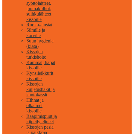
syöttölaitteet,
juomakulhot,
suihkulähteet
kissoille
Ruoka-alustat
Silmille ja
korville
Suun hygienia
(kissa)
Kissojen
turkishoito
Kammat, harjat
kissoille
Kynsileikkurit
kissoille
Kissojen
kuljetushäkit ja
kantokassit
Hihnat ja
olkaimet
kissoille
Raapimispuut ja
kiipeilytelineet
Kissojen pesiä
ja paikkoja