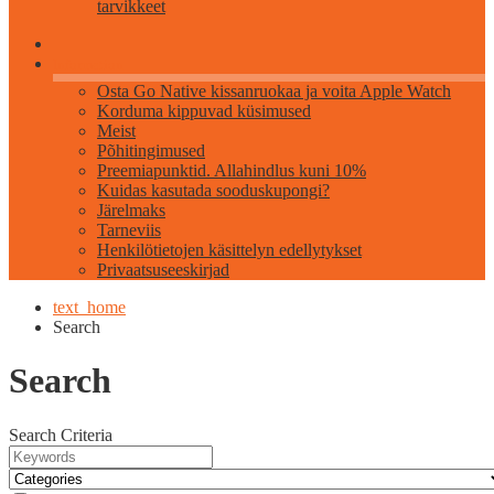
tarvikkeet
Information
Osta Go Native kissanruokaa ja voita Apple Watch
Korduma kippuvad küsimused
Meist
Põhitingimused
Preemiapunktid. Allahindlus kuni 10%
Kuidas kasutada sooduskupongi?
Järelmaks
Tarneviis
Henkilötietojen käsittelyn edellytykset
Privaatsuseeskirjad
text_home
Search
Search
Search Criteria