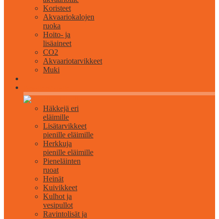
Koristeet
Akvaariokalojen
ruoka
Hoito- ja
lisäaineet
CO2
Akvaariotarvikkeet
Muki
Pienille eläimille
Häkkejä eri
eläimille
Lisätarvikkeet
pienille eläimille
Herkkuja
pienille eläimille
Pieneläinten
ruoat
Heinät
Kuivikkeet
Kulhot ja
vesipullot
Ravintolisät ja