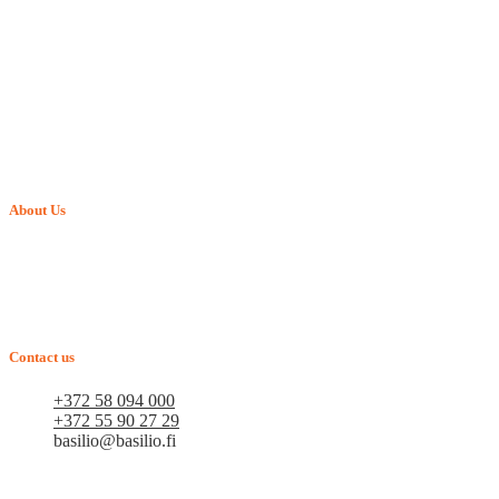
About Us
Verkkokauppa BASILIO.FI - vuonna 2015 perustettu perheyritys,
joka tarjoaa lemmikkituotteita. Arvostamme jokaista asiakasta ja
pyrimme siihen, että uudet asiakkaamme muuttuvat
vakioasiakkaiksi. Tavoitteenamme on pitkäaikainen yhteistyö.
Contact us
+372 58 094 000
+372 55 90 27 29
basilio@basilio.fi
Tallinna, Mustamäe tee 4 (Talleksi maja), 1. kerros, huone
A156