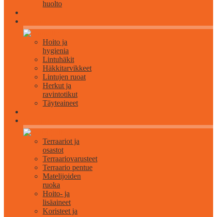
huolto
Linnuille
Hoito ja
hygienia
Lintuhäkit
Häkkitarvikkeet
Lintujen ruoat
Herkut ja
ravintotikut
Täyteaineet
Matelijoille
Terraariot ja
osastot
Terraariovarusteet
Terraario pentue
Matelijoiden
ruoka
Hoito- ja
lisäaineet
Koristeet ja