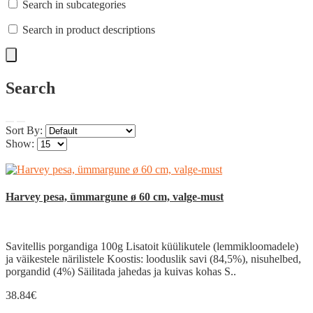
Search in subcategories
Search in product descriptions
Search
Sort By:
Show:
Harvey pesa, ümmargune ø 60 cm, valge-must
Savitellis porgandiga 100g Lisatoit küülikutele (lemmikloomadele)
ja väikestele närilistele Koostis: looduslik savi (84,5%), nisuhelbed,
porgandid (4%) Säilitada jahedas ja kuivas kohas S..
38.84€