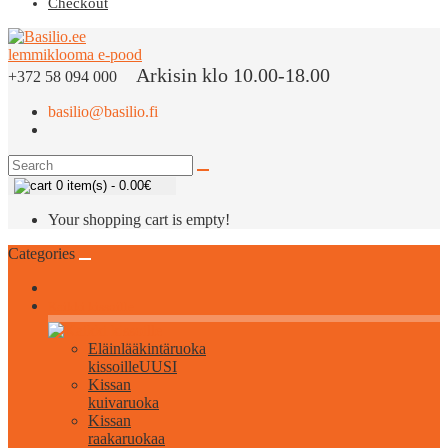
Checkout
Arkisin klo 10.00-18.00
+372 58 094 000
basilio@basilio.fi
0 item(s) - 0.00€
Your shopping cart is empty!
Categories
Kaikki kissoille
Eläinlääkintäruoka
kissoille
UUSI
Kissan
kuivaruoka
Kissan
raakaruokaa