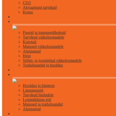
CO2
Akvaariumi tarvikud
Kruus
Väikeloomadele
Puurid ja transpordiboksid
Tarvikud väikeloomadele
Kuivtoit
Maiused väikeloomadele
Aluspanud
Hein
Sõõgi- ja jooginõud väikeloomadele
Toidulisandid ja hooldus
Lindudele
Hooldus ja hügieen
Linnupuurid
Tarvikud lindudele
Lemmiklinnu toit
Maiused ja toidulisandid
Aluspanud