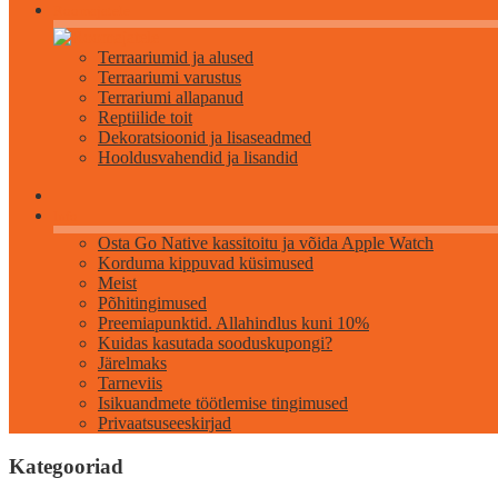
Roomajatele
Terraariumid ja alused
Terraariumi varustus
Terrariumi allapanud
Reptiilide toit
Dekoratsioonid ja lisaseadmed
Hooldusvahendid ja lisandid
Info
Osta Go Native kassitoitu ja võida Apple Watch
Korduma kippuvad küsimused
Meist
Põhitingimused
Preemiapunktid. Allahindlus kuni 10%
Kuidas kasutada sooduskupongi?
Järelmaks
Tarneviis
Isikuandmete töötlemise tingimused
Privaatsuseeskirjad
Kategooriad