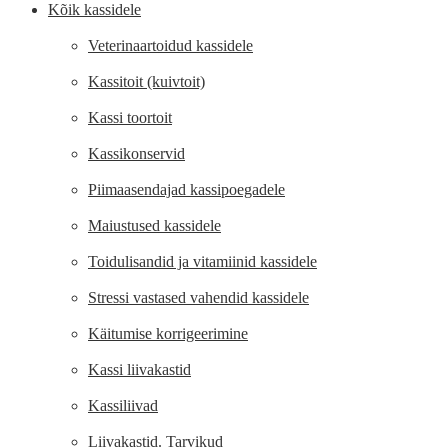
Kõik kassidele
Veterinaartoidud kassidele
Kassitoit (kuivtoit)
Kassi toortoit
Kassikonservid
Piimaasendajad kassipoegadele
Maiustused kassidele
Toidulisandid ja vitamiinid kassidele
Stressi vastased vahendid kassidele
Käitumise korrigeerimine
Kassi liivakastid
Kassiliivad
Liivakastid. Tarvikud