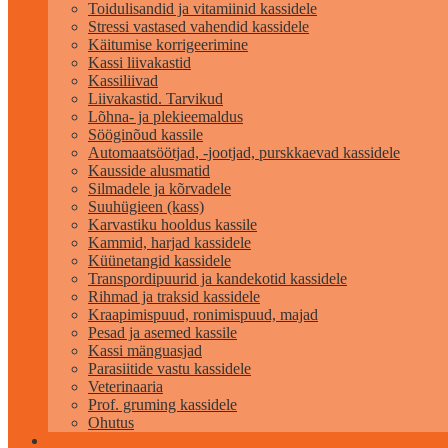
Toidulisandid ja vitamiinid kassidele
Stressi vastased vahendid kassidele
Käitumise korrigeerimine
Kassi liivakastid
Kassiliivad
Liivakastid. Tarvikud
Lõhna- ja plekieemaldus
Sööginõud kassile
Automaatsöötjad, -jootjad, purskkaevad kassidele
Kausside alusmatid
Silmadele ja kõrvadele
Suuhügieen (kass)
Karvastiku hooldus kassile
Kammid, harjad kassidele
Küünetangid kassidele
Transpordipuurid ja kandekotid kassidele
Rihmad ja traksid kassidele
Kraapimispuud, ronimispuud, majad
Pesad ja asemed kassile
Kassi mänguasjad
Parasiitide vastu kassidele
Veterinaaria
Prof. gruming kassidele
Ohutus