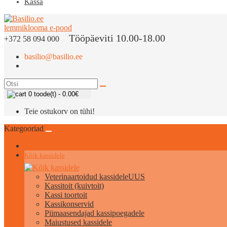
Kassa
Tööpäeviti 10.00-18.00
+372 58 094 000
basilio@basilio.ee
0 toode(t) - 0.00€
Teie ostukorv on tühi!
Kategooriad
Kõik kassidele
Veterinaartoidud kassidele
UUS
Kassitoit (kuivtoit)
Kassi toortoit
Kassikonservid
Piimaasendajad kassipoegadele
Maiustused kassidele