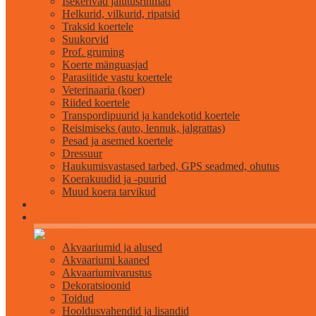
Isekerivad jalutusrihmad
Helkurid, vilkurid, ripatsid
Traksid koertele
Suukorvid
Prof. gruming
Koerte mänguasjad
Parasiitide vastu koertele
Veterinaaria (koer)
Riided koertele
Transpordipuurid ja kandekotid koertele
Reisimiseks (auto, lennuk, jalgrattas)
Pesad ja asemed koertele
Dressuur
Haukumisvastased tarbed, GPS seadmed, ohutus
Koerakuudid ja -puurid
Muud koera tarvikud
Akvaristika
Akvaariumid ja alused
Akvaariumi kaaned
Akvaariumivarustus
Dekoratsioonid
Toidud
Hooldusvahendid ja lisandid