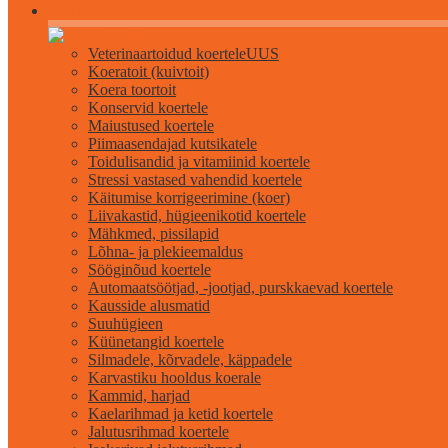
Kõik koertele
Veterinaartoidud koertele
UUS
Koeratoit (kuivtoit)
Koera toortoit
Konservid koertele
Maiustused koertele
Piimaasendajad kutsikatele
Toidulisandid ja vitamiinid koertele
Stressi vastased vahendid koertele
Käitumise korrigeerimine (koer)
Liivakastid, hügieenikotid koertele
Mähkmed, pissilapid
Lõhna- ja plekieemaldus
Sööginõud koertele
Automaatsöötjad, -jootjad, purskkaevad koertele
Kausside alusmatid
Suuhügieen
Küünetangid koertele
Silmadele, kõrvadele, käppadele
Karvastiku hooldus koerale
Kammid, harjad
Kaelarihmad ja ketid koertele
Jalutusrihmad koertele