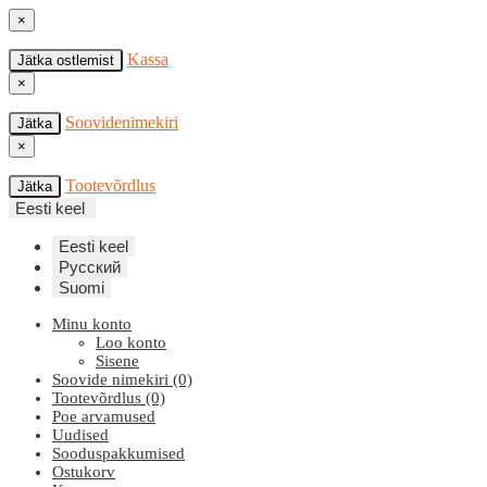
×
Kassa
Jätka ostlemist
×
Soovidenimekiri
Jätka
×
Tootevõrdlus
Jätka
Eesti keel
Eesti keel
Русский
Suomi
Minu konto
Loo konto
Sisene
Soovide nimekiri (0)
Tootevõrdlus (0)
Poe arvamused
Uudised
Sooduspakkumised
Ostukorv