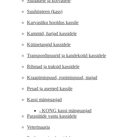
Silmadele ja kõrvadele
Suuhügieen (kass)
Karvastiku hooldus kassile
Kammid, harjad kassidele
Küünetangid kassidele
Transpordipuurid ja kandekotid kassidele
Rihmad ja traksid kassidele
Kraapimispuud, ronimispuud, majad
Pesad ja asemed kassile
Kassi mänguasjad
- KONG kassi mänguasjad
Parasiitide vastu kassidele
Veterinaaria