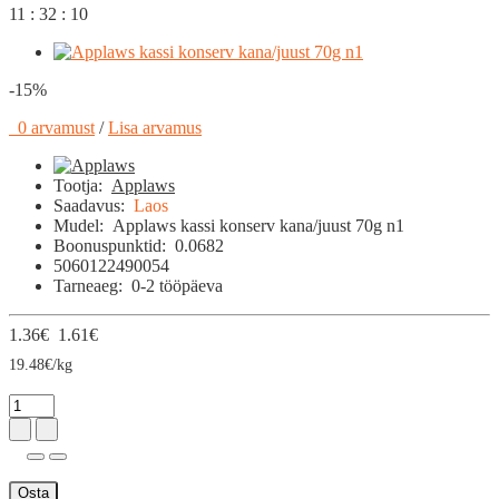
11 : 32 : 09
-15%
0 arvamust
/
Lisa arvamus
Tootja:
Applaws
Saadavus:
Laos
Mudel:
Applaws kassi konserv kana/juust 70g n1
Boonuspunktid:
0.0682
5060122490054
Tarneaeg:
0-2 tööpäeva
1.36€
1.61€
19.48€/kg
Osta