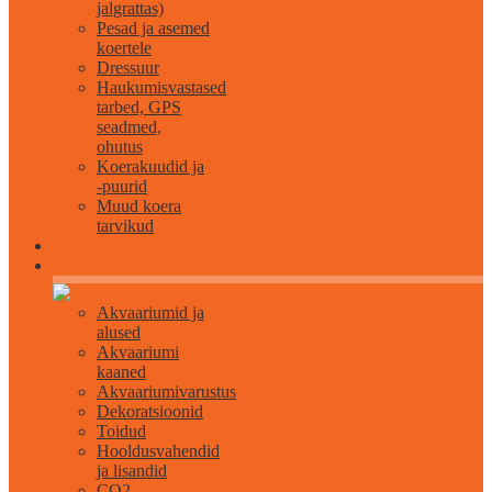
jalgrattas)
Pesad ja asemed
koertele
Dressuur
Haukumisvastased
tarbed, GPS
seadmed,
ohutus
Koerakuudid ja
-puurid
Muud koera
tarvikud
Akvaristika
Akvaariumid ja
alused
Akvaariumi
kaaned
Akvaariumivarustus
Dekoratsioonid
Toidud
Hooldusvahendid
ja lisandid
CO2