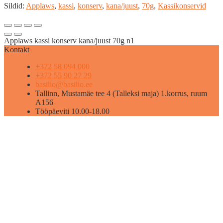
Sildid:
Applaws
,
kassi
,
konserv
,
kana/juust
,
70g
,
Kassikonservid
Applaws kassi konserv kana/juust 70g n1
Kontakt
+372 58 094 000
+372 55 90 27 29
basilio@basilio.ee
Tallinn, Mustamäe tee 4 (Talleksi maja) 1.korrus, ruum
A156
Tööpäeviti 10.00-18.00