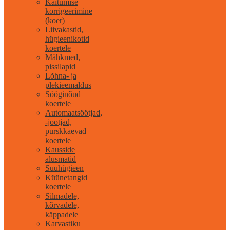
Käitumise
korrigeerimine
(koer)
Liivakastid,
hügieenikotid
koertele
Mähkmed,
pissilapid
Lõhna- ja
plekieemaldus
Sööginõud
koertele
Automaatsöötjad,
-jootjad,
purskkaevad
koertele
Kausside
alusmatid
Suuhügieen
Küünetangid
koertele
Silmadele,
kõrvadele,
käppadele
Karvastiku