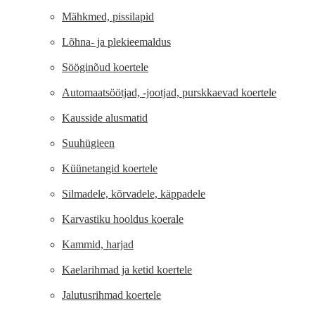
Mähkmed, pissilapid
Lõhna- ja plekieemaldus
Sööginõud koertele
Automaatsöötjad, -jootjad, purskkaevad koertele
Kausside alusmatid
Suuhügieen
Küünetangid koertele
Silmadele, kõrvadele, käppadele
Karvastiku hooldus koerale
Kammid, harjad
Kaelarihmad ja ketid koertele
Jalutusrihmad koertele