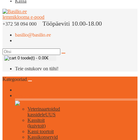
Kassa
Tööpäeviti 10.00-18.00
+372 58 094 000
basilio@basilio.ee
0 toode(t) - 0.00€
Teie ostukorv on tühi!
Kategooriad
Kõik kassidele
Veterinaartoidud
kassidele
UUS
Kassitoit
(kuivtoit)
Kassi toortoit
Kassikonservid