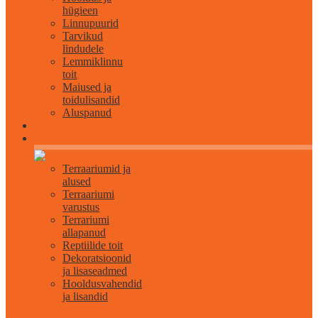
hügieen
Linnupuurid
Tarvikud
lindudele
Lemmiklinnu
toit
Maiused ja
toidulisandid
Aluspanud
Roomajatele
Terraariumid ja
alused
Terraariumi
varustus
Terrariumi
allapanud
Reptiilide toit
Dekoratsioonid
ja lisaseadmed
Hooldusvahendid
ja lisandid