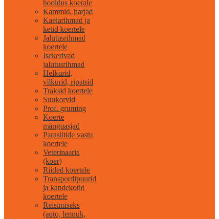
hooldus koerale
Kammid, harjad
Kaelarihmad ja
ketid koertele
Jalutusrihmad
koertele
Isekerivad
jalutusrihmad
Helkurid,
vilkurid, ripatsid
Traksid koertele
Suukorvid
Prof. gruming
Koerte
mänguasjad
Parasiitide vastu
koertele
Veterinaaria
(koer)
Riided koertele
Transpordipuurid
ja kandekotid
koertele
Reisimiseks
(auto, lennuk,