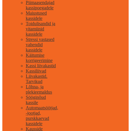
Piimaasendajad
kassipoegadele
Maiustused
kassidele
Toidulisandid ja
vitamiinid
kassidele
Stressi vastased
vahendid
kassidele
Käitumise
korrigeerimine
Kassi liivakastid
Kassiliivad
Liivakastid.
Tarvikud
Lõhna- ja
plekieemaldus
Sööginõud
kassile
Automaatsöötjad,
-jootjad,
purskkaevad
kassidele
Kausside