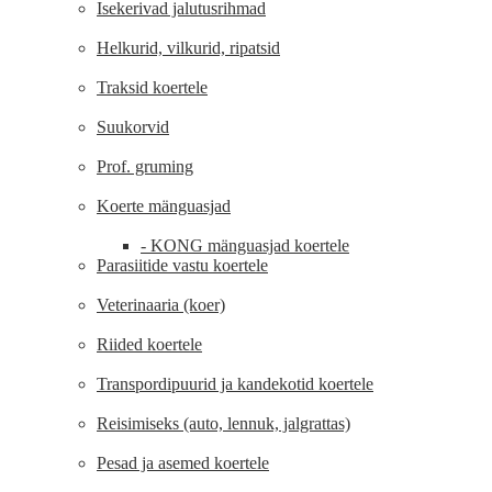
Isekerivad jalutusrihmad
Helkurid, vilkurid, ripatsid
Traksid koertele
Suukorvid
Prof. gruming
Koerte mänguasjad
- KONG mänguasjad koertele
Parasiitide vastu koertele
Veterinaaria (koer)
Riided koertele
Transpordipuurid ja kandekotid koertele
Reisimiseks (auto, lennuk, jalgrattas)
Pesad ja asemed koertele