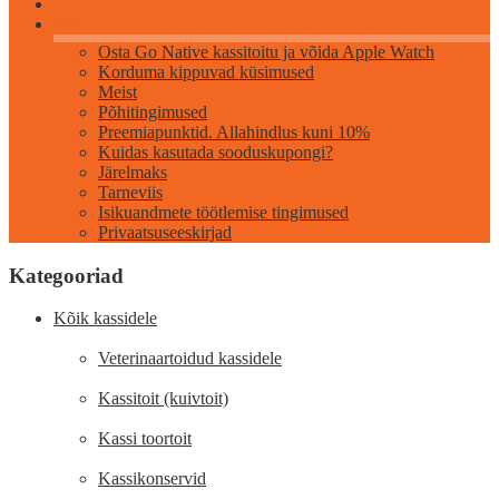
Info
Osta Go Native kassitoitu ja võida Apple Watch
Korduma kippuvad küsimused
Meist
Põhitingimused
Preemiapunktid. Allahindlus kuni 10%
Kuidas kasutada sooduskupongi?
Järelmaks
Tarneviis
Isikuandmete töötlemise tingimused
Privaatsuseeskirjad
Kategooriad
Kõik kassidele
Veterinaartoidud kassidele
Kassitoit (kuivtoit)
Kassi toortoit
Kassikonservid