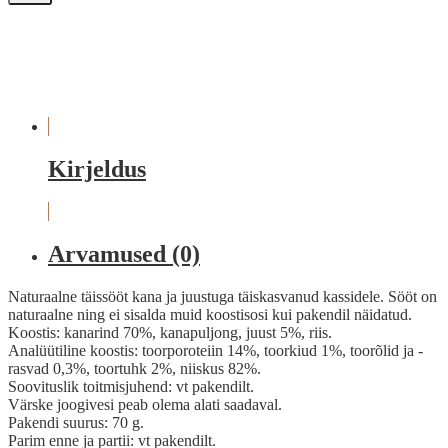
Kirjeldus
Arvamused (0)
Naturaalne täissööt kana ja juustuga täiskasvanud kassidele. Sööt on
naturaalne ning ei sisalda muid koostisosi kui pakendil näidatud.
Koostis: kanarind 70%, kanapuljong, juust 5%, riis.
Analüütiline koostis: toorporoteiin 14%, toorkiud 1%, toorõlid ja -
rasvad 0,3%, toortuhk 2%, niiskus 82%.
Soovituslik toitmisjuhend: vt pakendilt.
Värske joogivesi peab olema alati saadaval.
Pakendi suurus: 70 g.
Parim enne ja partii: vt pakendilt.