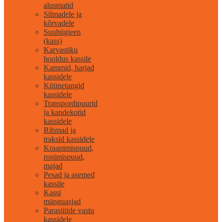
alusmatid
Silmadele ja
kõrvadele
Suuhügieen
(kass)
Karvastiku
hooldus kassile
Kammid, harjad
kassidele
Küünetangid
kassidele
Transpordipuurid
ja kandekotid
kassidele
Rihmad ja
traksid kassidele
Kraapimispuud,
ronimispuud,
majad
Pesad ja asemed
kassile
Kassi
mänguasjad
Parasiitide vastu
kassidele