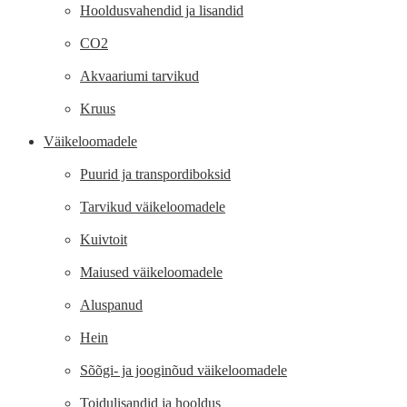
Hooldusvahendid ja lisandid
CO2
Akvaariumi tarvikud
Kruus
Väikeloomadele
Puurid ja transpordiboksid
Tarvikud väikeloomadele
Kuivtoit
Maiused väikeloomadele
Aluspanud
Hein
Sõõgi- ja jooginõud väikeloomadele
Toidulisandid ja hooldus