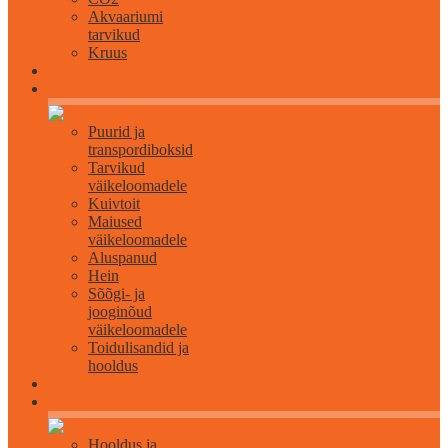
Akvaariumi
tarvikud
Kruus
Väikeloomadele
Puurid ja
transpordiboksid
Tarvikud
väikeloomadele
Kuivtoit
Maiused
väikeloomadele
Aluspanud
Hein
Sõõgi- ja
jooginõud
väikeloomadele
Toidulisandid ja
hooldus
Lindudele
Hooldus ja