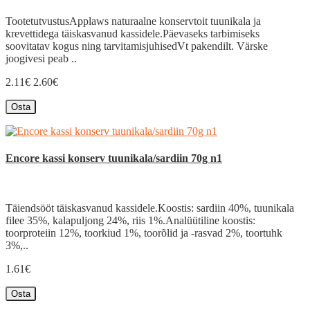
TootetutvustusApplaws naturaalne konservtoit tuunikala ja
krevettidega täiskasvanud kassidele.Päevaseks tarbimiseks
soovitatav kogus ning tarvitamisjuhisedVt pakendilt. Värske
joogivesi peab ..
2.11€
2.60€
Osta
Encore kassi konserv tuunikala/sardiin 70g n1
Täiendsööt täiskasvanud kassidele.Koostis: sardiin 40%, tuunikala
filee 35%, kalapuljong 24%, riis 1%.Analüütiline koostis:
toorproteiin 12%, toorkiud 1%, toorõlid ja -rasvad 2%, toortuhk
3%,..
1.61€
Osta