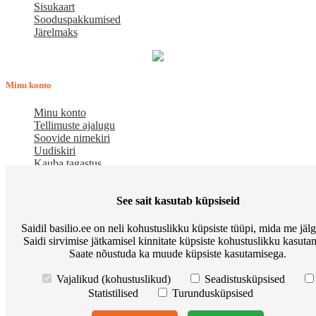
Sisukaart
Sooduspakkumised
Järelmaks
Minu konto
Minu konto
Tellimuste ajalugu
Soovide nimekiri
Uudiskiri
Kauba tagastus
Meist
See sait kasutab küpsiseid
E-pood BASILIO.EE on asutatud 2015. aastal perekonnaäri, mis
Saidil basilio.ee on neli kohustuslikku küpsiste tüüpi, mida me jäl
pakub kaupu lemmikloomadele. Me hindame igat ostjat ja väga
Saidi sirvimise jätkamisel kinnitate küpsiste kohustuslikku kasutam
loodame, et meie uued kliendid muutuvad püsiklientideks. Me
Saate nõustuda ka muude küpsiste kasutamisega.
loodame pikaajalisele ja viljakale koostööle.
Osta Go Native kassitoitu ja võida Apple Watch
Korduma kippuvad
Vajalikud (kohustuslikud)
Seadistusküpsised
küsimused
Meist
Põhitingimused
Preemiapunktid. Allahindlus kuni
Statistilised
Turundusküpsised
10%
Kuidas kasutada sooduskupongi?
Järelmaks
Tarneviis
Isikuandmete töötlemise tingimused
Privaatsuseeskirjad
Kontakt