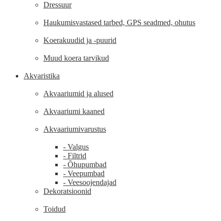
Dressuur
Haukumisvastased tarbed, GPS seadmed, ohutus
Koerakuudid ja -puurid
Muud koera tarvikud
Akvaristika
Akvaariumid ja alused
Akvaariumi kaaned
Akvaariumivarustus
- Valgus
- Filtrid
- Õhupumbad
- Veepumbad
- Veesoojendajad
Dekoratsioonid
Toidud