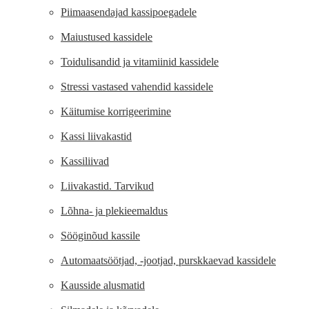
Piimaasendajad kassipoegadele
Maiustused kassidele
Toidulisandid ja vitamiinid kassidele
Stressi vastased vahendid kassidele
Käitumise korrigeerimine
Kassi liivakastid
Kassiliivad
Liivakastid. Tarvikud
Lõhna- ja plekieemaldus
Sööginõud kassile
Automaatsöötjad, -jootjad, purskkaevad kassidele
Kausside alusmatid