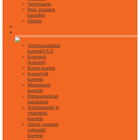
Veterinaaria
Prof. gruming
kassidele
Ohutus
Kõik koertele
Veterinaartoidud
koertele
UUS
Koeratoit
(kuivtoit)
Koera toortoit
Konservid
koertele
Maiustused
koertele
Piimaasendajad
kutsikatele
Toidulisandid ja
vitamiinid
koertele
Stressi vastased
vahendid
koertele