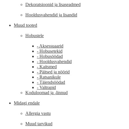
Dekoratsioonid ja lisaseadmed
Hooldusvahendid ja lisandid
Muud tooted
Hobustele
- Aksessuaarid
- Hobusetekid
- Hobusöödad
- Hooldusvahendid
- Kaitsmed
- Päitsed ja nöörid
- Ratsanikule
- Täiendsöödad
- Valtrapid
Koduloomad ja -linnud
Midagi endale
Allergia vastu
Muud tarvikud