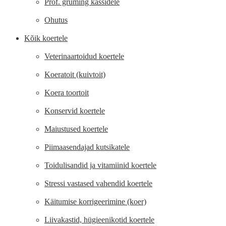
Prof. gruming kassidele
Ohutus
Kõik koertele
Veterinaartoidud koertele
Koeratoit (kuivtoit)
Koera toortoit
Konservid koertele
Maiustused koertele
Piimaasendajad kutsikatele
Toidulisandid ja vitamiinid koertele
Stressi vastased vahendid koertele
Käitumise korrigeerimine (koer)
Liivakastid, hügieenikotid koertele