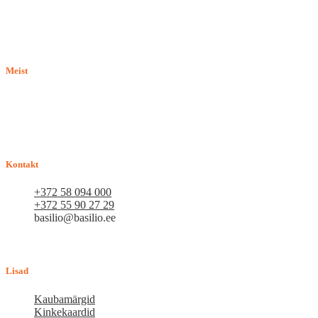
Meist
E-pood BASILIO.EE on asutatud 2015. aastal perekonnaäri, mis
pakub kaupu lemmikloomadele. Me hindame igat ostjat ja väga
loodame, et meie uued kliendid muutuvad püsiklientideks. Me
loodame pikaajalisele ja viljakale koostööle.
Kontakt
+372 58 094 000
+372 55 90 27 29
basilio@basilio.ee
Tallinn, Mustamäe tee 4 (Talleksi maja) 1.korrus, ruum A156
Tööpäeviti 10.00-18.00
Lisad
Kaubamärgid
Kinkekaardid