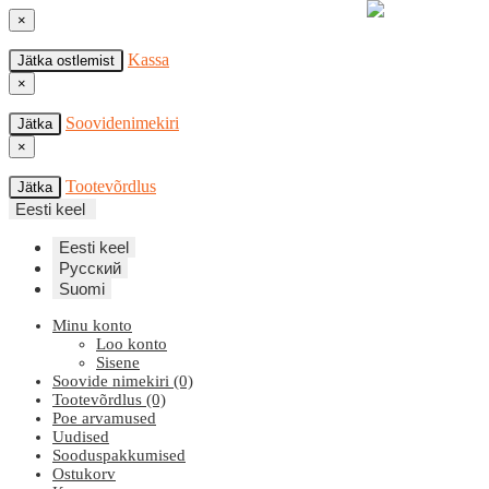
×
Kassa
Jätka ostlemist
×
Soovidenimekiri
Jätka
×
Tootevõrdlus
Jätka
Eesti keel
Eesti keel
Русский
Suomi
Minu konto
Loo konto
Sisene
Soovide nimekiri (0)
Tootevõrdlus (0)
Poe arvamused
Uudised
Sooduspakkumised
Ostukorv