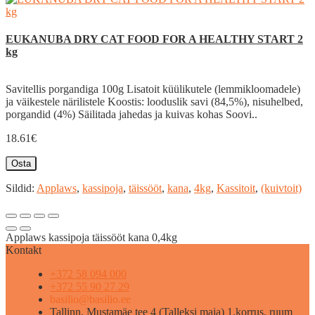
EUKANUBA DRY CAT FOOD FOR A HEALTHY START 2
kg
Savitellis porgandiga 100g Lisatoit küülikutele (lemmikloomadele)
ja väikestele närilistele Koostis: looduslik savi (84,5%), nisuhelbed,
porgandid (4%) Säilitada jahedas ja kuivas kohas Soovi..
18.61€
Osta
Sildid:
Applaws
,
kassipoja
,
täissööt
,
kana
,
4kg
,
Kassitoit
,
(kuivtoit)
Applaws kassipoja täissööt kana 0,4kg
Kontakt
+372 58 094 000
+372 55 90 27 29
basilio@basilio.ee
Tallinn, Mustamäe tee 4 (Talleksi maja) 1.korrus, ruum