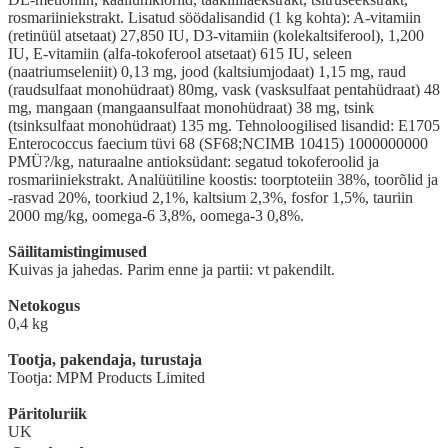
rosmariiniekstrakt. Lisatud söödalisandid (1 kg kohta): A-vitamiin
(retinüül atsetaat) 27,850 IU, D3-vitamiin (kolekaltsiferool), 1,200
IU, E-vitamiin (alfa-tokoferool atsetaat) 615 IU, seleen
(naatriumseleniit) 0,13 mg, jood (kaltsiumjodaat) 1,15 mg, raud
(raudsulfaat monohüdraat) 80mg, vask (vasksulfaat pentahüdraat) 48
mg, mangaan (mangaansulfaat monohüdraat) 38 mg, tsink
(tsinksulfaat monohüdraat) 135 mg. Tehnoloogilised lisandid: E1705
Enterococcus faecium tüvi 68 (SF68;NCIMB 10415) 1000000000
PMÜ?/kg, naturaalne antioksüdant: segatud tokoferoolid ja
rosmariiniekstrakt. Analüütiline koostis: toorptoteiin 38%, toorõlid ja
-rasvad 20%, toorkiud 2,1%, kaltsium 2,3%, fosfor 1,5%, tauriin
2000 mg/kg, oomega-6 3,8%, oomega-3 0,8%.
Säilitamistingimused
Kuivas ja jahedas. Parim enne ja partii: vt pakendilt.
Netokogus
0,4 kg
Tootja, pakendaja, turustaja
Tootja: MPM Products Limited
Päritoluriik
UK