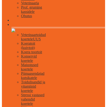
Veterinaaria
Prof. gruming
kassidele
Ohutus
Kõik koertele
Veterinaartoidud
koertele
UUS
Koeratoit
(kuivtoit)
Koera toortoit
Konservid
koertele
Maiustused
koertele
Piimaasendajad
kutsikatele
Toidulisandid ja
vitamiinid
koertele
Stressi vastased
vahendid
koertele