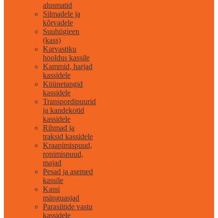
alusmatid
Silmadele ja
kõrvadele
Suuhügieen
(kass)
Karvastiku
hooldus kassile
Kammid, harjad
kassidele
Küünetangid
kassidele
Transpordipuurid
ja kandekotid
kassidele
Rihmad ja
traksid kassidele
Kraapimispuud,
ronimispuud,
majad
Pesad ja asemed
kassile
Kassi
mänguasjad
Parasiitide vastu
kassidele