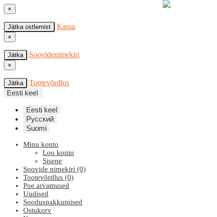
×
Kassa
Jätka ostlemist
×
Soovidenimekiri
Jätka
×
Tootevõrdlus
Jätka
Eesti keel
Eesti keel
Русский
Suomi
Minu konto
Loo konto
Sisene
Soovide nimekiri (0)
Tootevõrdlus (0)
Poe arvamused
Uudised
Sooduspakkumised
Ostukorv