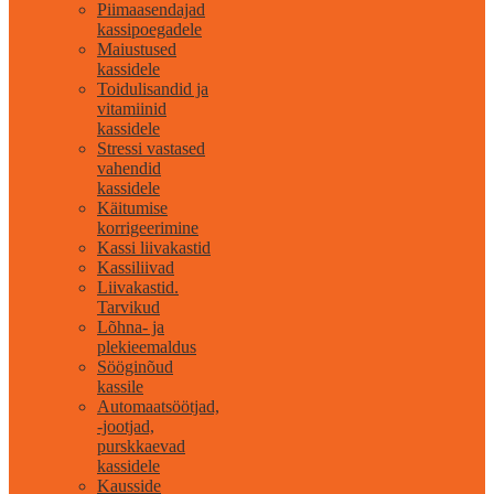
Piimaasendajad
kassipoegadele
Maiustused
kassidele
Toidulisandid ja
vitamiinid
kassidele
Stressi vastased
vahendid
kassidele
Käitumise
korrigeerimine
Kassi liivakastid
Kassiliivad
Liivakastid.
Tarvikud
Lõhna- ja
plekieemaldus
Sööginõud
kassile
Automaatsöötjad,
-jootjad,
purskkaevad
kassidele
Kausside