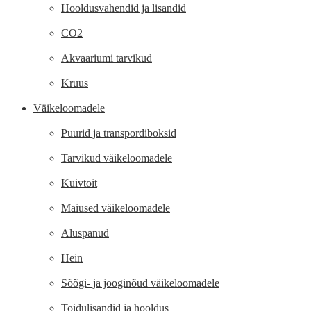
Hooldusvahendid ja lisandid
CO2
Akvaariumi tarvikud
Kruus
Väikeloomadele
Puurid ja transpordiboksid
Tarvikud väikeloomadele
Kuivtoit
Maiused väikeloomadele
Aluspanud
Hein
Sõõgi- ja jooginõud väikeloomadele
Toidulisandid ja hooldus