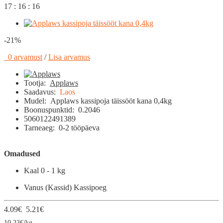
17 : 16 : 15
-21%
0 arvamust
/
Lisa arvamus
Tootja:
Applaws
Saadavus:
Laos
Mudel:
Applaws kassipoja täissööt kana 0,4kg
Boonuspunktid:
0.2046
5060122491389
Tarneaeg:
0-2 tööpäeva
Omadused
Kaal
0 - 1 kg
Vanus (Kassid)
Kassipoeg
4.09€
5.21€
10.23€/kg