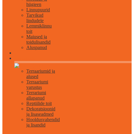
hügieen
Linnupuurid
Tarvikud
lindudele
Lemmiklinnu
toit
Maiused ja
toidulisandid
Aluspanud
Roomajatele
Terraariumid ja
alused
Terraariumi
varustus
Terrariumi
allapanud
Reptiilide toit
Dekoratsioonid
ja lisaseadmed
Hooldusvahendid
ja lisandid