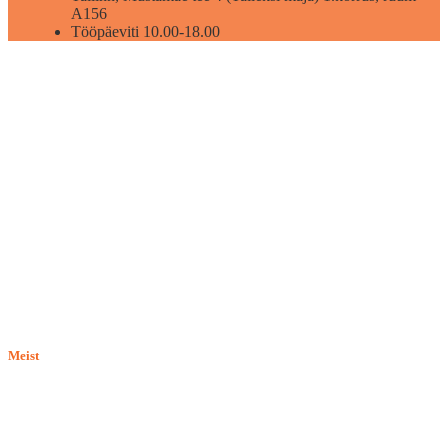
A156
Tööpäeviti 10.00-18.00
Meist
E-pood BASILIO.EE on asutatud 2015. aastal perekonnaäri, mis
pakub kaupu lemmikloomadele. Me hindame igat ostjat ja väga
loodame, et meie uued kliendid muutuvad püsiklientideks. Me