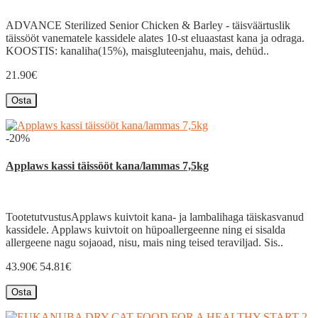
ADVANCE Sterilized Senior Chicken & Barley - täisväärtuslik
täissööt vanematele kassidele alates 10-st eluaastast kana ja odraga.
KOOSTIS: kanaliha(15%), maisgluteenjahu, mais, dehüd..
21.90€
Osta
-20%
Applaws kassi täissööt kana/lammas 7,5kg
TootetutvustusApplaws kuivtoit kana- ja lambalihaga täiskasvanud
kassidele. Applaws kuivtoit on hüpoallergeenne ning ei sisalda
allergeene nagu sojaoad, nisu, mais ning teised teraviljad. Sis..
43.90€
54.81€
Osta