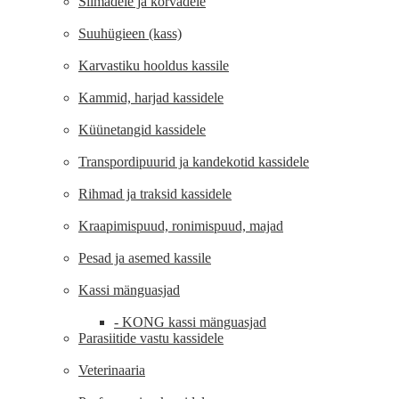
Silmadele ja kõrvadele
Suuhügieen (kass)
Karvastiku hooldus kassile
Kammid, harjad kassidele
Küünetangid kassidele
Transpordipuurid ja kandekotid kassidele
Rihmad ja traksid kassidele
Kraapimispuud, ronimispuud, majad
Pesad ja asemed kassile
Kassi mänguasjad
- KONG kassi mänguasjad
Parasiitide vastu kassidele
Veterinaaria