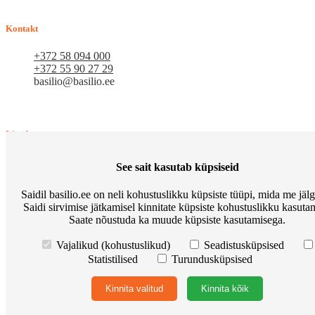
loodame pikaajalisele ja viljakale koostööle.
Kontakt
+372 58 094 000
+372 55 90 27 29
basilio@basilio.ee
Tallinn, Mustamäe tee 4 (Talleksi maja) 1.korrus, ruum A156
Tööpäeviti 10.00-18.00
Lisad
Kaubamärgid
See sait kasutab küpsiseid
Kinkekaardid
Sisukaart
Saidil basilio.ee on neli kohustuslikku küpsiste tüüpi, mida me jäl
Sooduspakkumised
Saidi sirvimise jätkamisel kinnitate küpsiste kohustuslikku kasutam
Järelmaks
Saate nõustuda ka muude küpsiste kasutamisega.
Vajalikud (kohustuslikud)
Seadistusküpsised
Statistilised
Turundusküpsised
Minu konto
Kinnita valitud
Kinnita kõik
Minu konto
Tellimuste ajalugu