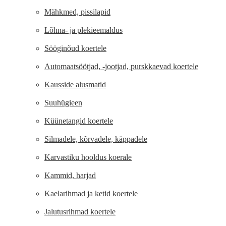
Mähkmed, pissilapid
Lõhna- ja plekieemaldus
Sööginõud koertele
Automaatsöötjad, -jootjad, purskkaevad koertele
Kausside alusmatid
Suuhügieen
Küünetangid koertele
Silmadele, kõrvadele, käppadele
Karvastiku hooldus koerale
Kammid, harjad
Kaelarihmad ja ketid koertele
Jalutusrihmad koertele