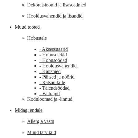
Dekoratsioonid ja lisaseadmed
Hooldusvahendid ja lisandid
Muud tooted
Hobustele
- Aksessuaarid
- Hobusetekid
- Hobusöödad
- Hooldusvahendid
- Kaitsmed
- Päitsed ja nöörid
- Ratsanikule
- Täiendsöödad
- Valtrapid
Koduloomad ja -linnud
Midagi endale
Allergia vastu
Muud tarvikud