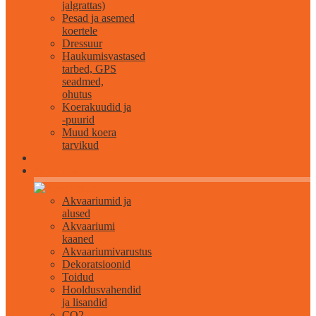
jalgrattas)
Pesad ja asemed
koertele
Dressuur
Haukumisvastased
tarbed, GPS
seadmed,
ohutus
Koerakuudid ja
-puurid
Muud koera
tarvikud
Akvaristika
Akvaariumid ja
alused
Akvaariumi
kaaned
Akvaariumivarustus
Dekoratsioonid
Toidud
Hooldusvahendid
ja lisandid
CO2