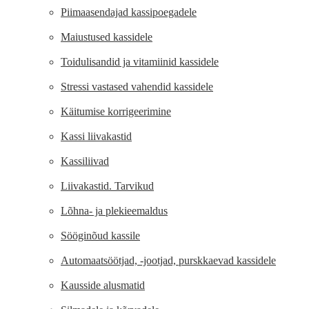
Piimaasendajad kassipoegadele
Maiustused kassidele
Toidulisandid ja vitamiinid kassidele
Stressi vastased vahendid kassidele
Käitumise korrigeerimine
Kassi liivakastid
Kassiliivad
Liivakastid. Tarvikud
Lõhna- ja plekieemaldus
Sööginõud kassile
Automaatsöötjad, -jootjad, purskkaevad kassidele
Kausside alusmatid