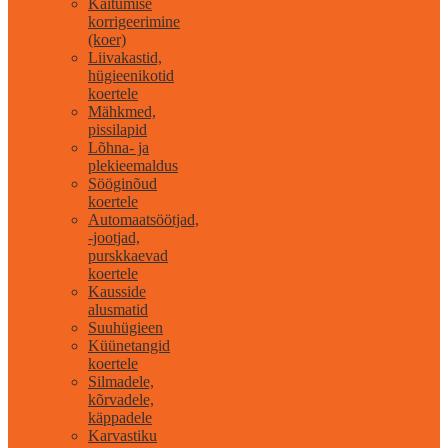
Käitumise
korrigeerimine
(koer)
Liivakastid,
hügieenikotid
koertele
Mähkmed,
pissilapid
Lõhna- ja
plekieemaldus
Sööginõud
koertele
Automaatsöötjad,
-jootjad,
purskkaevad
koertele
Kausside
alusmatid
Suuhügieen
Küünetangid
koertele
Silmadele,
kõrvadele,
käppadele
Karvastiku