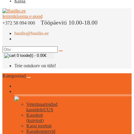
Kassa
Tööpäeviti 10.00-18.00
+372 58 094 000
basilio@basilio.ee
0 toode(t) - 0.00€
Teie ostukorv on tühi!
Kategooriad
Kõik kassidele
Veterinaartoidud
kassidele
UUS
Kassitoit
(kuivtoit)
Kassi toortoit
Kassikonservid