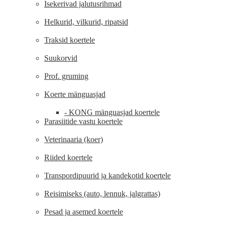
Isekerivad jalutusrihmad
Helkurid, vilkurid, ripatsid
Traksid koertele
Suukorvid
Prof. gruming
Koerte mänguasjad
- KONG mänguasjad koertele
Parasiitide vastu koertele
Veterinaaria (koer)
Riided koertele
Transpordipuurid ja kandekotid koertele
Reisimiseks (auto, lennuk, jalgrattas)
Pesad ja asemed koertele