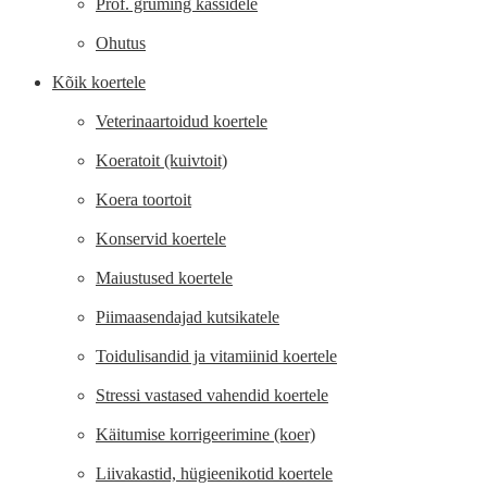
Prof. gruming kassidele
Ohutus
Kõik koertele
Veterinaartoidud koertele
Koeratoit (kuivtoit)
Koera toortoit
Konservid koertele
Maiustused koertele
Piimaasendajad kutsikatele
Toidulisandid ja vitamiinid koertele
Stressi vastased vahendid koertele
Käitumise korrigeerimine (koer)
Liivakastid, hügieenikotid koertele