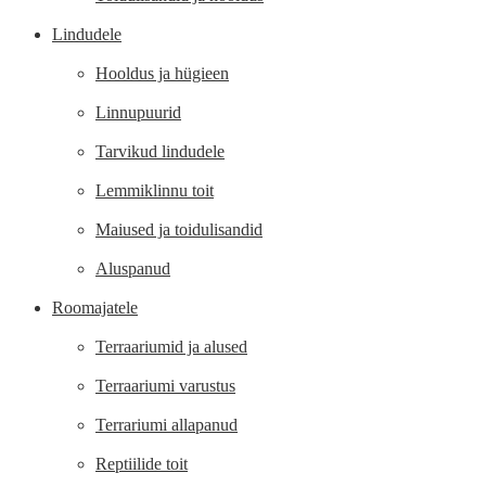
Lindudele
Hooldus ja hügieen
Linnupuurid
Tarvikud lindudele
Lemmiklinnu toit
Maiused ja toidulisandid
Aluspanud
Roomajatele
Terraariumid ja alused
Terraariumi varustus
Terrariumi allapanud
Reptiilide toit