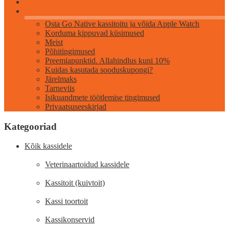
Info
Osta Go Native kassitoitu ja võida Apple Watch
Korduma kippuvad küsimused
Meist
Põhitingimused
Preemiapunktid. Allahindlus kuni 10%
Kuidas kasutada sooduskupongi?
Järelmaks
Tarneviis
Isikuandmete töötlemise tingimused
Privaatsuseeskirjad
Kategooriad
Kõik kassidele
Veterinaartoidud kassidele
Kassitoit (kuivtoit)
Kassi toortoit
Kassikonservid