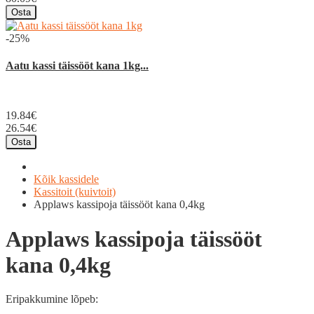
Osta
-25%
Aatu kassi täissööt kana 1kg...
19.84€
26.54€
Osta
Kõik kassidele
Kassitoit (kuivtoit)
Applaws kassipoja täissööt kana 0,4kg
Applaws kassipoja täissööt
kana 0,4kg
Eripakkumine lõpeb: