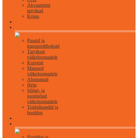
Akvaariumi
tarvikud
Kruus
Väikeloomadele
Puurid ja
transpordiboksid
Tarvikud
väikeloomadele
Kuivtoit
Maiused
väikeloomadele
Aluspanud
Hein
Sõõgi- ja
jooginõud
väikeloomadele
Toidulisandid ja
hooldus
Lindudele
Hooldus ja