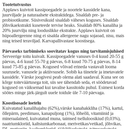
Tootetutvustus
Applaws kuivtoit kassipoegadele ja noortele kassidele kana,
juurviljade ja naturaalsete ekstraktidega. Sisaldab pre- ja
probiootikume. Süsivesikuid sisaldab väheses koguses. Sisaldab
jõhvikaekstrakti kuseteede tervise heaks. Sisaldab 80% kanaliha ja
20% juurvilju ning looduslikke ekstrakte. Applaws kuivtoit on
hüpoallergeenne ning ei sisalda allergeene nagu sojaoad, nisu, mais
ning teised teraviljad. Karvapallivastase koostisega.
Päevaseks tarbimiseks soovitatav kogus ning tarvitamisjuhised
Serveerige toitu kuivalt. Kassipoegadele vanuses 0-4 kuud 20-55 g
päevas, 4-6 kuud 55-70 g päevas, 6-8 kuud 70-75 g päevas, 8-14
kuud 75-85 g päevas. Kogused võivad erineda vastavalt looma
suurusele, vanusele ja aktiivsusele. Sobib ka tiinetele ja imetavatele
kassidele. Värske joogivesi peab olema alati saadaval. Kuna see on
kõrge toiteväärtusega toit, siis see tähendab seda, et söödetavad
kogused on väiksemad kui tavalise kassitoidu puhul. Esimest korda
söötes minge järk-järgult uuele toidule üle 7-10 päevaga.
Koostisosade loetelu
Kuivatatud kanalihajahu (62%),värske kanahakkliha (17%), kartul,
õllepärm, peedimass, kanapuljong (1%), lõheõli, vitamiinid ja
mineraalained, kuivatatud muna, taimsed tselluloosikiud (0,03%),
naatriumkloriid, kaltsiumkarbonaat, merivetikas/vetikad, jõhvikas,
DL-metioniin, kaaliumkloriid, tääkliiliaekstrakt, tsitruseekstrakt,