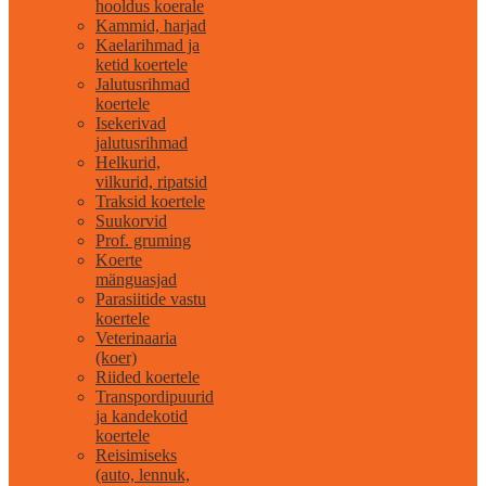
hooldus koerale
Kammid, harjad
Kaelarihmad ja
ketid koertele
Jalutusrihmad
koertele
Isekerivad
jalutusrihmad
Helkurid,
vilkurid, ripatsid
Traksid koertele
Suukorvid
Prof. gruming
Koerte
mänguasjad
Parasiitide vastu
koertele
Veterinaaria
(koer)
Riided koertele
Transpordipuurid
ja kandekotid
koertele
Reisimiseks
(auto, lennuk,