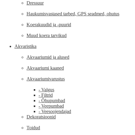
Dressuur
Haukumisvastased tarbed, GPS seadmed, ohutus
Koerakuudid ja -puurid
Muud koera tarvikud
Akvaristika
Akvaariumid ja alused
Akvaariumi kaaned
Akvaariumivarustus
- Valgus
- Filtrid
- Õhupumbad
- Veepumbad
- Veesoojendajad
Dekoratsioonid
Toidud