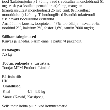
jood (kaltsiumjodaat) 1,75 mg, raud (raudsulfaat monohüdraat) 61
mg, vask (vasksulfaat pentahüdraat) 9 mg, mangaan
(mangaansulfaat monohüdraat) 26 mg, tsink (tsinksulfaat
monohüdraat) 140 mg. Tehnoloogilised lisandid: tokoferooli
sisaldavaid looduslikud ekstraktid.
Analüütiline koostis: toorptoteiin 47%, toorõlid ja -rasvad 20%,
toorkiud 2%, kaltsium 2%, fosfor 1,6%, tauriin 2000 mg/kg.
Säilitamistingimused
Kuivas ja jahedas. Parim enne ja partii: vt pakendilt.
Netokogus
7,5 kg
Tootja, pakendaja, turustaja
Tootja: MPM Products Limited
Päritoluriik
UK
Omadused
Kaal
4,1 - 9,9 kg
Vanus (Kassid)
Kassipoeg
Selle toote kohta puuduvad kommentaarid.