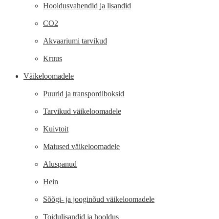
Hooldusvahendid ja lisandid
CO2
Akvaariumi tarvikud
Kruus
Väikeloomadele
Puurid ja transpordiboksid
Tarvikud väikeloomadele
Kuivtoit
Maiused väikeloomadele
Aluspanud
Hein
Sõõgi- ja jooginõud väikeloomadele
Toidulisandid ja hooldus