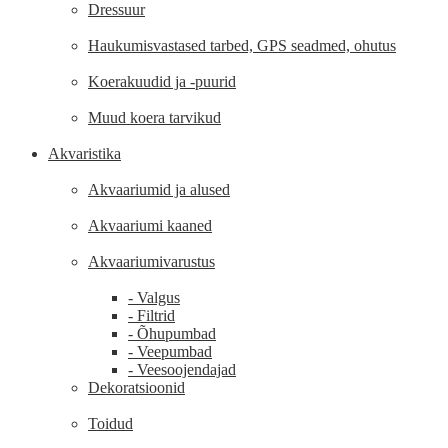
Dressuur
Haukumisvastased tarbed, GPS seadmed, ohutus
Koerakuudid ja -puurid
Muud koera tarvikud
Akvaristika
Akvaariumid ja alused
Akvaariumi kaaned
Akvaariumivarustus
- Valgus
- Filtrid
- Õhupumbad
- Veepumbad
- Veesoojendajad
Dekoratsioonid
Toidud