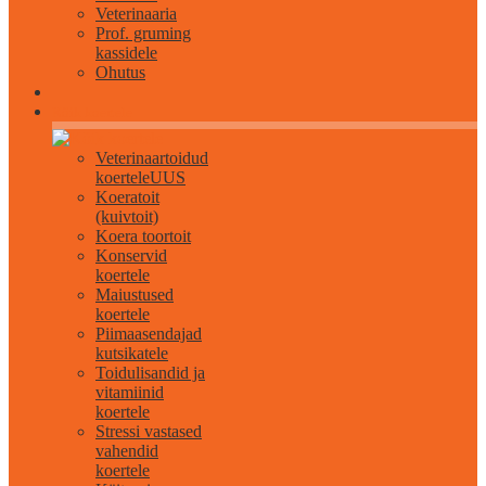
Veterinaaria
Prof. gruming
kassidele
Ohutus
Kõik koertele
Veterinaartoidud
koertele
UUS
Koeratoit
(kuivtoit)
Koera toortoit
Konservid
koertele
Maiustused
koertele
Piimaasendajad
kutsikatele
Toidulisandid ja
vitamiinid
koertele
Stressi vastased
vahendid
koertele