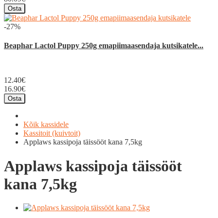
Osta
-27%
Beaphar Lactol Puppy 250g emapiimaasendaja kutsikatele...
12.40€
16.90€
Osta
Kõik kassidele
Kassitoit (kuivtoit)
Applaws kassipoja täissööt kana 7,5kg
Applaws kassipoja täissööt
kana 7,5kg