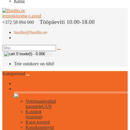
Kassa
Tööpäeviti 10.00-18.00
+372 58 094 000
basilio@basilio.ee
0 toode(t) - 0.00€
Teie ostukorv on tühi!
Kategooriad
Kõik kassidele
Veterinaartoidud
kassidele
UUS
Kassitoit
(kuivtoit)
Kassi toortoit
Kassikonservid