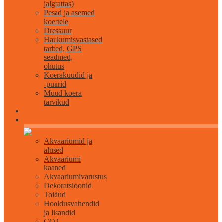
jalgrattas)
Pesad ja asemed
koertele
Dressuur
Haukumisvastased
tarbed, GPS
seadmed,
ohutus
Koerakuudid ja
-puurid
Muud koera
tarvikud
Akvaristika
Akvaariumid ja
alused
Akvaariumi
kaaned
Akvaariumivarustus
Dekoratsioonid
Toidud
Hooldusvahendid
ja lisandid
CO2