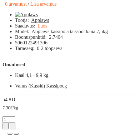
0 arvamust
/
Lisa arvamus
Tootja:
Applaws
Saadavus:
Laos
Mudel:
Applaws kassipoja täissööt kana 7,5kg
Boonuspunktid:
2.7404
5060122491396
Tarneaeg:
0-2 tööpäeva
Omadused
Kaal
4,1 - 9,9 kg
Vanus (Kassid)
Kassipoeg
54.81€
7.30€/kg