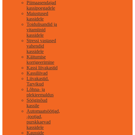
Piimaasendajad
kassipoegadele
Maiustused
kassidele
Toidulisandid ja
vitamiinid
kassidele
Stressi vastased
vahendid
kassidele
Käitumise
korrigeerimine
Kassi liivakastid
Kassiliivad
Liivakastid.
Tarvikud
Lõhna- ja
plekieemaldus
Sööginõud
kassile
Automaatsöötjad,
-jootjad,
purskkaevad
kassidele
Kausside