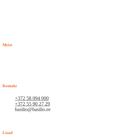
Meist
E-pood BASILIO.EE on asutatud 2015. aastal perekonnaäri, mis
pakub kaupu lemmikloomadele. Me hindame igat ostjat ja väga
loodame, et meie uued kliendid muutuvad püsiklientideks. Me
loodame pikaajalisele ja viljakale koostööle.
Kontakt
+372 58 094 000
+372 55 90 27 29
basilio@basilio.ee
Tallinn, Mustamäe tee 4 (Talleksi maja) 1.korrus, ruum A156
Tööpäeviti 10.00-18.00
Lisad