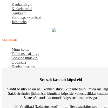
Kaubamärgid
Kinkekaardid
Sisukaart
Sooduspakkumised
Järelmaks
Minu konto
Minu konto
Tellimuste ajalugu
Soovide nimekiri
Uudiskiri
Kauba tagastus
Meist
See sait kasutab küpsiseid
E-pood BASILIO.EE on asutatud 2015. aastal perekonnaäri, mis
Saidil basilio.ee on neli kohustuslikku küpsiste tüüpi, mida me jäl
pakub kaupu lemmikloomadele. Me hindame igat ostjat ja väga
Saidi sirvimise jätkamisel kinnitate küpsiste kohustuslikku kasutam
loodame, et meie uued kliendid muutuvad püsiklientideks. Me
Saate nõustuda ka muude küpsiste kasutamisega.
loodame pikaajalisele ja viljakale koostööle.
Osta Go Native kassitoitu ja võida Apple Watch
Korduma kippuvad
Vajalikud (kohustuslikud)
Seadistusküpsised
küsimused
Meist
Põhitingimused
Preemiapunktid. Allahindlus kuni