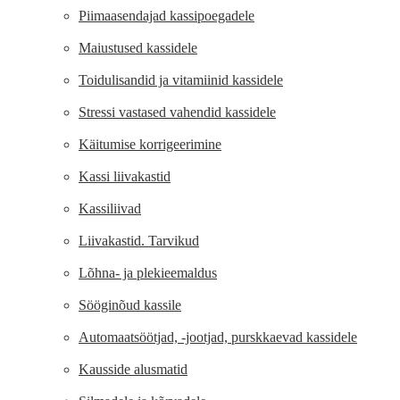
Piimaasendajad kassipoegadele
Maiustused kassidele
Toidulisandid ja vitamiinid kassidele
Stressi vastased vahendid kassidele
Käitumise korrigeerimine
Kassi liivakastid
Kassiliivad
Liivakastid. Tarvikud
Lõhna- ja plekieemaldus
Sööginõud kassile
Automaatsöötjad, -jootjad, purskkaevad kassidele
Kausside alusmatid