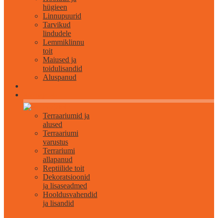
hügieen
Linnupuurid
Tarvikud
lindudele
Lemmiklinnu
toit
Maiused ja
toidulisandid
Aluspanud
Roomajatele
Terraariumid ja
alused
Terraariumi
varustus
Terrariumi
allapanud
Reptiilide toit
Dekoratsioonid
ja lisaseadmed
Hooldusvahendid
ja lisandid