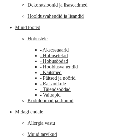
Dekoratsioonid ja lisaseadmed
Hooldusvahendid ja lisandid
Muud tooted
Hobustele
- Aksessuaarid
- Hobusetekid
- Hobusöödad
- Hooldusvahendid
- Kaitsmed
- Päitsed ja nöörid
- Ratsanikule
- Täiendsöödad
- Valtrapid
Koduloomad ja -linnud
Midagi endale
Allergia vastu
Muud tarvikud