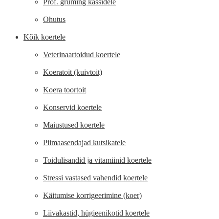
Prof. gruming kassidele
Ohutus
Kõik koertele
Veterinaartoidud koertele
Koeratoit (kuivtoit)
Koera toortoit
Konservid koertele
Maiustused koertele
Piimaasendajad kutsikatele
Toidulisandid ja vitamiinid koertele
Stressi vastased vahendid koertele
Käitumise korrigeerimine (koer)
Liivakastid, hügieenikotid koertele