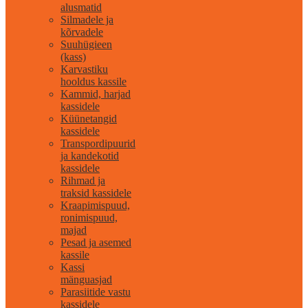
alusmatid
Silmadele ja
kõrvadele
Suuhügieen
(kass)
Karvastiku
hooldus kassile
Kammid, harjad
kassidele
Küünetangid
kassidele
Transpordipuurid
ja kandekotid
kassidele
Rihmad ja
traksid kassidele
Kraapimispuud,
ronimispuud,
majad
Pesad ja asemed
kassile
Kassi
mänguasjad
Parasiitide vastu
kassidele