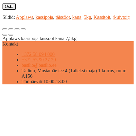
Osta
Sildid:
Applaws
,
kassipoja
,
täissööt
,
kana
,
5kg
,
Kassitoit
,
(kuivtoit)
Applaws kassipoja täissööt kana 7,5kg
Kontakt
+372 58 094 000
+372 55 90 27 29
basilio@basilio.ee
Tallinn, Mustamäe tee 4 (Talleksi maja) 1.korrus, ruum
A156
Tööpäeviti 10.00-18.00