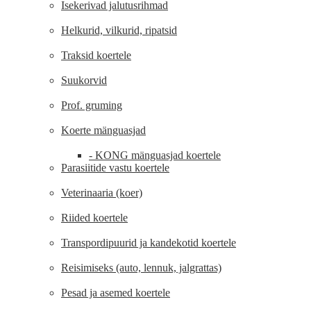
Isekerivad jalutusrihmad
Helkurid, vilkurid, ripatsid
Traksid koertele
Suukorvid
Prof. gruming
Koerte mänguasjad
- KONG mänguasjad koertele
Parasiitide vastu koertele
Veterinaaria (koer)
Riided koertele
Transpordipuurid ja kandekotid koertele
Reisimiseks (auto, lennuk, jalgrattas)
Pesad ja asemed koertele