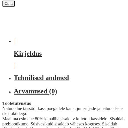
Osta
Kirjeldus
Tehnilised andmed
Arvamused (0)
Tootetutvustus
Naturaalne täissööt kassipoegadele kana, juurviljade ja naturaalsete
ekstraktidega.
Maailma esimene 80% kanaliha sisaldav kuivtoit kassidele. Sisaldab
prebiootikume. Süsivesikuid sisaldab väheses koguses. Sisaldab