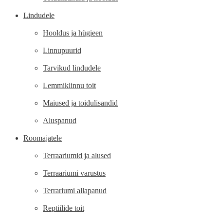
Lindudele
Hooldus ja hügieen
Linnupuurid
Tarvikud lindudele
Lemmiklinnu toit
Maiused ja toidulisandid
Aluspanud
Roomajatele
Terraariumid ja alused
Terraariumi varustus
Terrariumi allapanud
Reptiilide toit