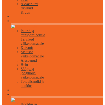
Akvaariumi
tarvikud
Kruus
Väikeloomadele
Puurid ja
transpordiboksid
Tarvikud
väikeloomadele
Kuivtoit
Maiused
väikeloomadele
Aluspanud
Hein
Sõõgi- ja
jooginõud
väikeloomadele
Toidulisandid ja
hooldus
Lindudele
Hooldus ja