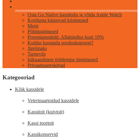
Info
Osta Go Native kassitoitu ja võida Apple Watch
Korduma kippuvad küsimused
Meist
Põhitingimused
Preemiapunktid. Allahindlus kuni 10%
Kuidas kasutada sooduskupongi?
Järelmaks
Tarneviis
Isikuandmete töötlemise tingimused
Privaatsuseeskirjad
Kategooriad
Kõik kassidele
Veterinaartoidud kassidele
Kassitoit (kuivtoit)
Kassi toortoit
Kassikonservid