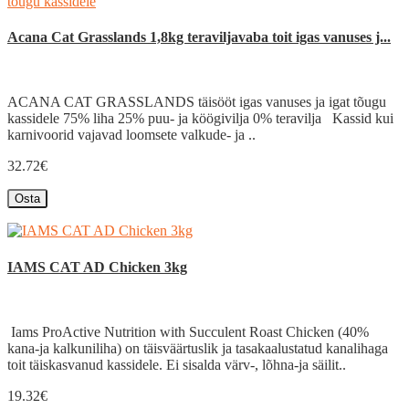
Acana Cat Grasslands 1,8kg teraviljavaba toit igas vanuses j...
ACANA CAT GRASSLANDS täisööt igas vanuses ja igat tõugu
kassidele 75% liha 25% puu- ja köögivilja 0% teravilja Kassid kui
karnivoorid vajavad loomsete valkude- ja ..
32.72€
Osta
IAMS CAT AD Chicken 3kg
Iams ProActive Nutrition with Succulent Roast Chicken (40%
kana-ja kalkuniliha) on täisväärtuslik ja tasakaalustatud kanalihaga
toit täiskasvanud kassidele. Ei sisalda värv-, lõhna-ja säilit..
19.32€