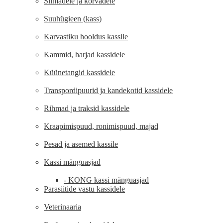
Silmadele ja kõrvadele
Suuhügieen (kass)
Karvastiku hooldus kassile
Kammid, harjad kassidele
Küünetangid kassidele
Transpordipuurid ja kandekotid kassidele
Rihmad ja traksid kassidele
Kraapimispuud, ronimispuud, majad
Pesad ja asemed kassile
Kassi mänguasjad
- KONG kassi mänguasjad
Parasiitide vastu kassidele
Veterinaaria