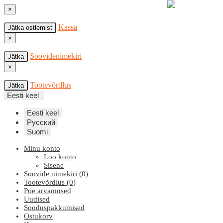
×
Kassa
Jätka ostlemist
×
Soovidenimekiri
Jätka
×
Tootevõrdlus
Jätka
Eesti keel
Eesti keel
Русский
Suomi
Minu konto
Loo konto
Sisene
Soovide nimekiri (0)
Tootevõrdlus (0)
Poe arvamused
Uudised
Sooduspakkumised
Ostukorv