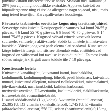
jõhvikaekstrakti kuseteede tervise heaks. Sisaldab 80% kanaliha ja
20% juurvilju ning looduslikke ekstrakte. Applaws kuivtoit on
hüpoallergeenne ning ei sisalda allergeene nagu sojaoad, nisu, mais
ning teised teraviljad. Karvapallivastase koostisega.
Päevaseks tarbimiseks soovitatav kogus ning tarvitamisjuhised
Serveerige toitu kuivalt. Kassipoegadele vanuses 0-4 kuud 20-55 g
päevas, 4-6 kuud 55-70 g päevas, 6-8 kuud 70-75 g päevas, 8-14
kuud 75-85 g päevas. Kogused võivad erineda vastavalt looma
suurusele, vanusele ja aktiivsusele. Sobib ka tiinetele ja imetavatele
kassidele. Värske joogivesi peab olema alati saadaval. Kuna see on
kõrge toiteväärtusega toit, siis see tähendab seda, et söödetavad
kogused on väiksemad kui tavalise kassitoidu puhul. Esimest korda
söötes minge järk-järgult uuele toidule üle 7-10 päevaga.
Koostisosade loetelu
Kuivatatud kanalihajahu, kuivatatud kartul, kanahakkliha,
kodulinnuõli, kodulinnupuljong, lõheõli, peedi kiudmass, kuivatatud
munad, kuivatatud õllepärm, taimsed tselluloosikiud, mineraalained,
jõhvikaekstrakt, naatriumkloriid, kaltsiumkarbonaat,
merivetikas/vetikad, DL-metioniin, kaaliumkloriid, tääkliiliaekstrakt,
tsitruseekstrakt, rosmariiniekstrakt.
Lisatud söödalisandid (1 kg kohta): A-vitamiin (retinüül atsetaat)
25,305 IU, D3-vitamiin (kolekaltsiferool), 1,745 IU, E-vitamiin
(alfa-tokoferool atsetaat) 558 IU, seleen (naatriumseleniit) 0,13 mg,