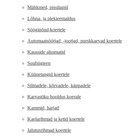
Mähkmed, pissilapid
Lõhna- ja plekieemaldus
Sööginõud koertele
Automaatsöötjad, -jootjad, purskkaevad koertele
Kausside alusmatid
Suuhügieen
Küünetangid koertele
Silmadele, kõrvadele, käppadele
Karvastiku hooldus koerale
Kammid, harjad
Kaelarihmad ja ketid koertele
Jalutusrihmad koertele