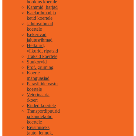
hooldus koerale
Kammid, harjad
Kaelarihmad ja
ketid koertele
Jalutusrihmad
koertele
Isekerivad
jalutusrihmad
Helkurid,
vilkurid, ripatsid
Traksid koertele
Suukorvid
Prof. gruming
Koerte
mänguasjad
Parasiitide vastu
koertele
Veterinaaria
(koer)
Riided koertele
Transpordipuurid
ja kandekotid
koertele
Reisimiseks
(auto, lennuk,