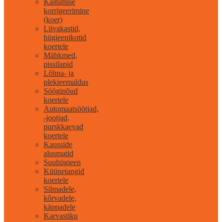
Käitumise
korrigeerimine
(koer)
Liivakastid,
hügieenikotid
koertele
Mähkmed,
pissilapid
Lõhna- ja
plekieemaldus
Sööginõud
koertele
Automaatsöötjad,
-jootjad,
purskkaevad
koertele
Kausside
alusmatid
Suuhügieen
Küünetangid
koertele
Silmadele,
kõrvadele,
käppadele
Karvastiku