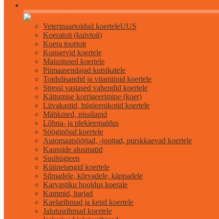
Kõik koertele
Veterinaartoidud koertele
UUS
Koeratoit (kuivtoit)
Koera toortoit
Konservid koertele
Maiustused koertele
Piimaasendajad kutsikatele
Toidulisandid ja vitamiinid koertele
Stressi vastased vahendid koertele
Käitumise korrigeerimine (koer)
Liivakastid, hügieenikotid koertele
Mähkmed, pissilapid
Lõhna- ja plekieemaldus
Sööginõud koertele
Automaatsöötjad, -jootjad, purskkaevad koertele
Kausside alusmatid
Suuhügieen
Küünetangid koertele
Silmadele, kõrvadele, käppadele
Karvastiku hooldus koerale
Kammid, harjad
Kaelarihmad ja ketid koertele
Jalutusrihmad koertele