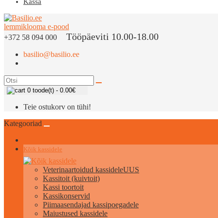
Kassa
Tööpäeviti 10.00-18.00
+372 58 094 000
basilio@basilio.ee
0 toode(t) - 0.00€
Teie ostukorv on tühi!
Kategooriad
Kõik kassidele
Veterinaartoidud kassidele
UUS
Kassitoit (kuivtoit)
Kassi toortoit
Kassikonservid
Piimaasendajad kassipoegadele
Maiustused kassidele