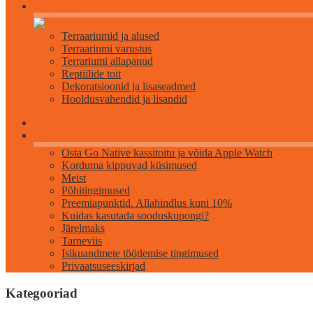
Roomajatele
Terraariumid ja alused
Terraariumi varustus
Terrariumi allapanud
Reptiilide toit
Dekoratsioonid ja lisaseadmed
Hooldusvahendid ja lisandid
Info
Osta Go Native kassitoitu ja võida Apple Watch
Korduma kippuvad küsimused
Meist
Põhitingimused
Preemiapunktid. Allahindlus kuni 10%
Kuidas kasutada sooduskupongi?
Järelmaks
Tarneviis
Isikuandmete töötlemise tingimused
Privaatsuseeskirjad
Kategooriad