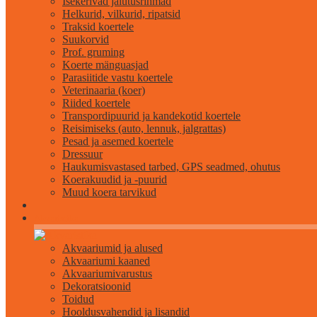
Isekerivad jalutusrihmad
Helkurid, vilkurid, ripatsid
Traksid koertele
Suukorvid
Prof. gruming
Koerte mänguasjad
Parasiitide vastu koertele
Veterinaaria (koer)
Riided koertele
Transpordipuurid ja kandekotid koertele
Reisimiseks (auto, lennuk, jalgrattas)
Pesad ja asemed koertele
Dressuur
Haukumisvastased tarbed, GPS seadmed, ohutus
Koerakuudid ja -puurid
Muud koera tarvikud
Akvaristika
Akvaariumid ja alused
Akvaariumi kaaned
Akvaariumivarustus
Dekoratsioonid
Toidud
Hooldusvahendid ja lisandid