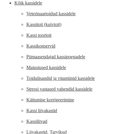
Kõik kassidele
Veterinaartoidud kassidele
Kassitoit (kuivtoit)
Kassi toortoit
Kassikonservid
Piimaasendajad kassipoegadele
Maiustused kassidele
Toidulisandid ja vitamiinid kassidele
Stressi vastased vahendid kassidele
Käitumise korrigeerimine
Kassi liivakastid
Kassiliivad
Liivakastid. Tarvikud