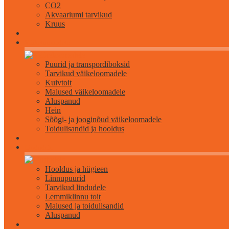
CO2
Akvaariumi tarvikud
Kruus
Väikeloomadele
Puurid ja transpordiboksid
Tarvikud väikeloomadele
Kuivtoit
Maiused väikeloomadele
Aluspanud
Hein
Sõõgi- ja jooginõud väikeloomadele
Toidulisandid ja hooldus
Lindudele
Hooldus ja hügieen
Linnupuurid
Tarvikud lindudele
Lemmiklinnu toit
Maiused ja toidulisandid
Aluspanud