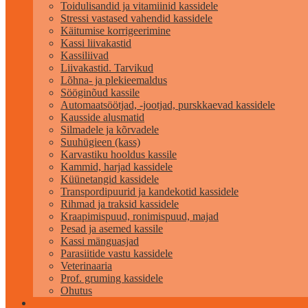
Toidulisandid ja vitamiinid kassidele
Stressi vastased vahendid kassidele
Käitumise korrigeerimine
Kassi liivakastid
Kassiliivad
Liivakastid. Tarvikud
Lõhna- ja plekieemaldus
Sööginõud kassile
Automaatsöötjad, -jootjad, purskkaevad kassidele
Kausside alusmatid
Silmadele ja kõrvadele
Suuhügieen (kass)
Karvastiku hooldus kassile
Kammid, harjad kassidele
Küünetangid kassidele
Transpordipuurid ja kandekotid kassidele
Rihmad ja traksid kassidele
Kraapimispuud, ronimispuud, majad
Pesad ja asemed kassile
Kassi mänguasjad
Parasiitide vastu kassidele
Veterinaaria
Prof. gruming kassidele
Ohutus