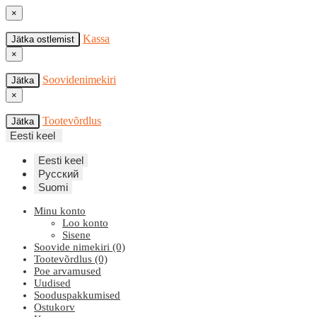
×
Kassa
Jätka ostlemist
×
Soovidenimekiri
Jätka
×
Tootevõrdlus
Jätka
Eesti keel
Eesti keel
Русский
Suomi
Minu konto
Loo konto
Sisene
Soovide nimekiri (0)
Tootevõrdlus (0)
Poe arvamused
Uudised
Sooduspakkumised
Ostukorv