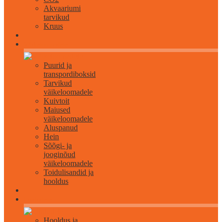
Akvaariumi
tarvikud
Kruus
Väikeloomadele
Puurid ja
transpordiboksid
Tarvikud
väikeloomadele
Kuivtoit
Maiused
väikeloomadele
Aluspanud
Hein
Sõõgi- ja
jooginõud
väikeloomadele
Toidulisandid ja
hooldus
Lindudele
Hooldus ja