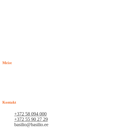
Meist
E-pood BASILIO.EE on asutatud 2015. aastal perekonnaäri, mis
pakub kaupu lemmikloomadele. Me hindame igat ostjat ja väga
loodame, et meie uued kliendid muutuvad püsiklientideks. Me
loodame pikaajalisele ja viljakale koostööle.
Kontakt
+372 58 094 000
+372 55 90 27 29
basilio@basilio.ee
Tallinn, Mustamäe tee 4 (Talleksi maja) 1.korrus, ruum A156