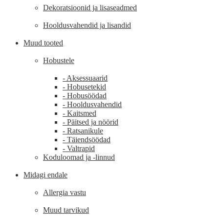
Dekoratsioonid ja lisaseadmed
Hooldusvahendid ja lisandid
Muud tooted
Hobustele
- Aksessuaarid
- Hobusetekid
- Hobusöödad
- Hooldusvahendid
- Kaitsmed
- Päitsed ja nöörid
- Ratsanikule
- Täiendsöödad
- Valtrapid
Koduloomad ja -linnud
Midagi endale
Allergia vastu
Muud tarvikud