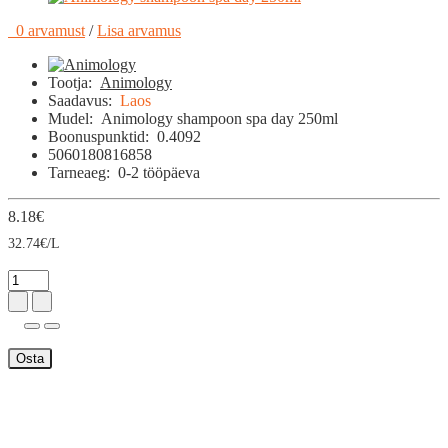
0 arvamust
/
Lisa arvamus
Tootja:
Animology
Saadavus:
Laos
Mudel:
Animology shampoon spa day 250ml
Boonuspunktid:
0.4092
5060180816858
Tarneaeg:
0-2 tööpäeva
8.18€
32.74€/L
Osta