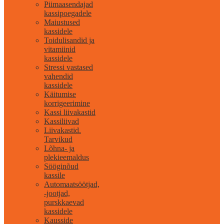
Piimaasendajad
kassipoegadele
Maiustused
kassidele
Toidulisandid ja
vitamiinid
kassidele
Stressi vastased
vahendid
kassidele
Käitumise
korrigeerimine
Kassi liivakastid
Kassiliivad
Liivakastid.
Tarvikud
Lõhna- ja
plekieemaldus
Sööginõud
kassile
Automaatsöötjad,
-jootjad,
purskkaevad
kassidele
Kausside