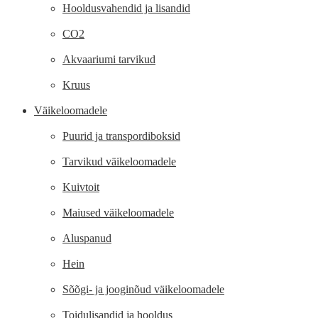
Hooldusvahendid ja lisandid
CO2
Akvaariumi tarvikud
Kruus
Väikeloomadele
Puurid ja transpordiboksid
Tarvikud väikeloomadele
Kuivtoit
Maiused väikeloomadele
Aluspanud
Hein
Sõõgi- ja jooginõud väikeloomadele
Toidulisandid ja hooldus