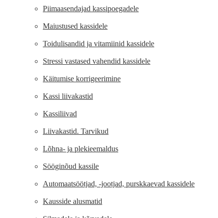
Piimaasendajad kassipoegadele
Maiustused kassidele
Toidulisandid ja vitamiinid kassidele
Stressi vastased vahendid kassidele
Käitumise korrigeerimine
Kassi liivakastid
Kassiliivad
Liivakastid. Tarvikud
Lõhna- ja plekieemaldus
Sööginõud kassile
Automaatsöötjad, -jootjad, purskkaevad kassidele
Kausside alusmatid