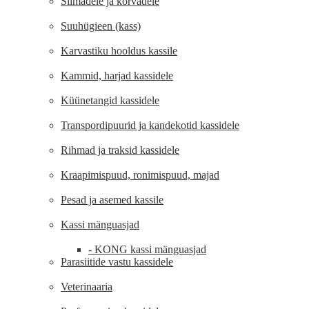
Silmadele ja kõrvadele
Suuhügieen (kass)
Karvastiku hooldus kassile
Kammid, harjad kassidele
Küünetangid kassidele
Transpordipuurid ja kandekotid kassidele
Rihmad ja traksid kassidele
Kraapimispuud, ronimispuud, majad
Pesad ja asemed kassile
Kassi mänguasjad
- KONG kassi mänguasjad
Parasiitide vastu kassidele
Veterinaaria