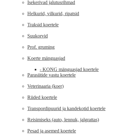
Isekerivad jalutusrihmad
Helkurid, vilkurid, ripatsid
Traksid koertele
Suukorvid
Prof. gruming
Koerte mänguasjad
- KONG mänguasjad koertele
Parasiitide vastu koertele
Veterinaaria (koer)
Riided koertele
Transpordipuurid ja kandekotid koertele
Reisimiseks (auto, lennuk, jalgrattas)
Pesad ja asemed koertele