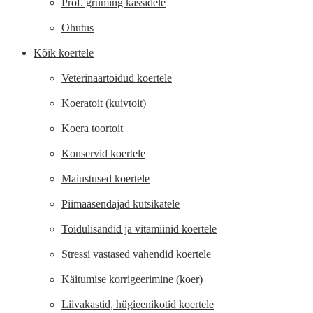
Prof. gruming kassidele
Ohutus
Kõik koertele
Veterinaartoidud koertele
Koeratoit (kuivtoit)
Koera toortoit
Konservid koertele
Maiustused koertele
Piimaasendajad kutsikatele
Toidulisandid ja vitamiinid koertele
Stressi vastased vahendid koertele
Käitumise korrigeerimine (koer)
Liivakastid, hügieenikotid koertele