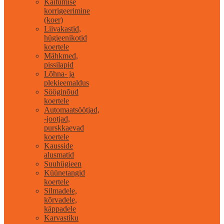
Käitumise
korrigeerimine
(koer)
Liivakastid,
hügieenikotid
koertele
Mähkmed,
pissilapid
Lõhna- ja
plekieemaldus
Sööginõud
koertele
Automaatsöötjad,
-jootjad,
purskkaevad
koertele
Kausside
alusmatid
Suuhügieen
Küünetangid
koertele
Silmadele,
kõrvadele,
käppadele
Karvastiku