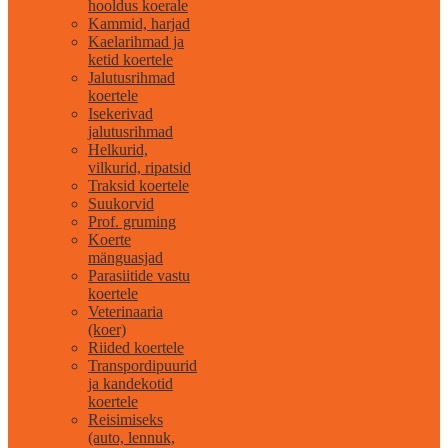
hooldus koerale
Kammid, harjad
Kaelarihmad ja
ketid koertele
Jalutusrihmad
koertele
Isekerivad
jalutusrihmad
Helkurid,
vilkurid, ripatsid
Traksid koertele
Suukorvid
Prof. gruming
Koerte
mänguasjad
Parasiitide vastu
koertele
Veterinaaria
(koer)
Riided koertele
Transpordipuurid
ja kandekotid
koertele
Reisimiseks
(auto, lennuk,