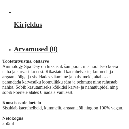
Kirjeldus
Arvamused (0)
Tootetutvustus, otstarve
Animology Spa Day on luksuslik šampoon, mis hoolitseb koera
naha ja karvastiku eest. Rikastatud kaerahelveste, kummeli ja
argaaniaõliga ja sisaldades vitamiine ja palsameid, aitab see
parandada karvastiku loomulikku sära ja pehmust ning rahustab
nahka. Sobib kasutamiseks kõikidel karva- ja nahatüüpidel ning
sobib koertele alates 6-nädala vanusest.
Koostisosade loetelu
Sisaldab kaerahelbeid, kummelit, argaaniaõli ning on 100% vegan.
Netokogus
250ml