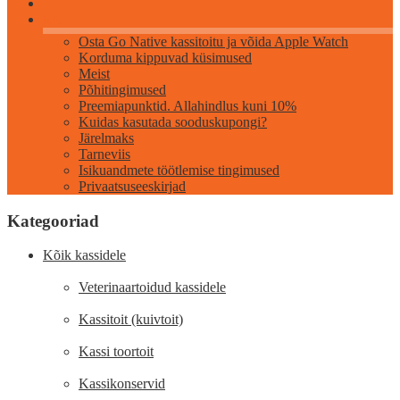
Info
Osta Go Native kassitoitu ja võida Apple Watch
Korduma kippuvad küsimused
Meist
Põhitingimused
Preemiapunktid. Allahindlus kuni 10%
Kuidas kasutada sooduskupongi?
Järelmaks
Tarneviis
Isikuandmete töötlemise tingimused
Privaatsuseeskirjad
Kategooriad
Kõik kassidele
Veterinaartoidud kassidele
Kassitoit (kuivtoit)
Kassi toortoit
Kassikonservid