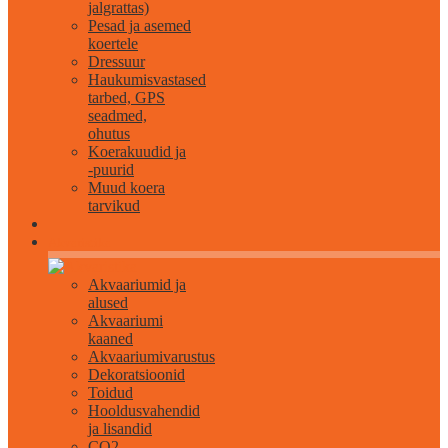
jalgrattas)
Pesad ja asemed
koertele
Dressuur
Haukumisvastased
tarbed, GPS
seadmed,
ohutus
Koerakuudid ja
-puurid
Muud koera
tarvikud
Akvaristika
Akvaariumid ja
alused
Akvaariumi
kaaned
Akvaariumivarustus
Dekoratsioonid
Toidud
Hooldusvahendid
ja lisandid
CO2