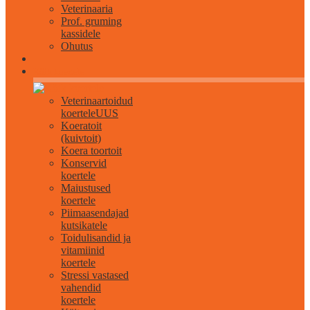
Veterinaaria
Prof. gruming
kassidele
Ohutus
Kõik koertele
Veterinaartoidud
koertele
UUS
Koeratoit
(kuivtoit)
Koera toortoit
Konservid
koertele
Maiustused
koertele
Piimaasendajad
kutsikatele
Toidulisandid ja
vitamiinid
koertele
Stressi vastased
vahendid
koertele