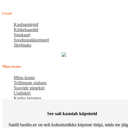
Tööpäeviti 10.00-18.00
Lisad
Kaubamärgid
Kinkekaardid
Sisukaart
Sooduspakkumised
Järelmaks
Minu konto
Minu konto
Tellimuste ajalugu
Soovide nimekiri
Uudiskiri
Kauba tagastus
Meist
See sait kasutab küpsiseid
E-pood BASILIO.EE on asutatud 2015. aastal perekonnaäri, mis
Saidil basilio.ee on neli kohustuslikku küpsiste tüüpi, mida me jäl
pakub kaupu lemmikloomadele. Me hindame igat ostjat ja väga