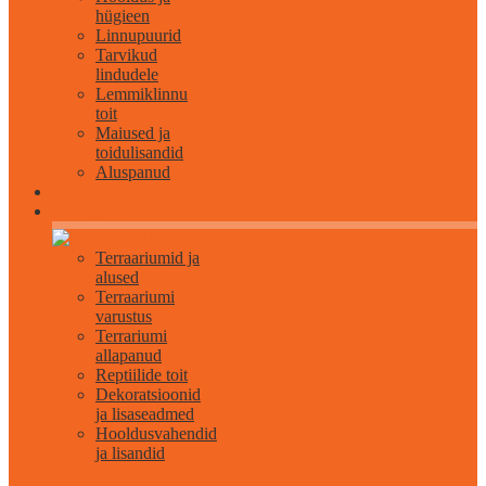
hügieen
Linnupuurid
Tarvikud
lindudele
Lemmiklinnu
toit
Maiused ja
toidulisandid
Aluspanud
Roomajatele
Terraariumid ja
alused
Terraariumi
varustus
Terrariumi
allapanud
Reptiilide toit
Dekoratsioonid
ja lisaseadmed
Hooldusvahendid
ja lisandid