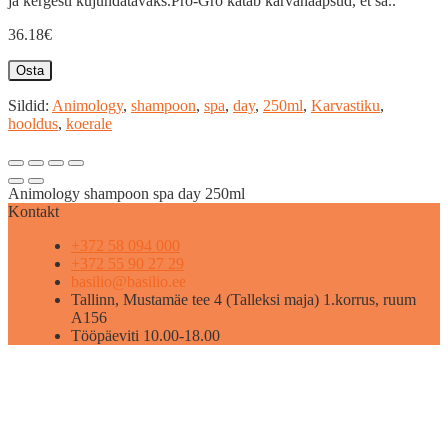
ja kergesti kujundatavaks.Pro-Gro katab karvanääpsud, et sä..
36.18€
Osta
Sildid:
Animology
,
shampoon
,
spa
,
day
,
250ml
,
Karvastiku
,
hooldus
,
koerale
Animology shampoon spa day 250ml
Kontakt
+372 58 094 000
+372 55 90 27 29
basilio@basilio.ee
Tallinn, Mustamäe tee 4 (Talleksi maja) 1.korrus, ruum
A156
Tööpäeviti 10.00-18.00