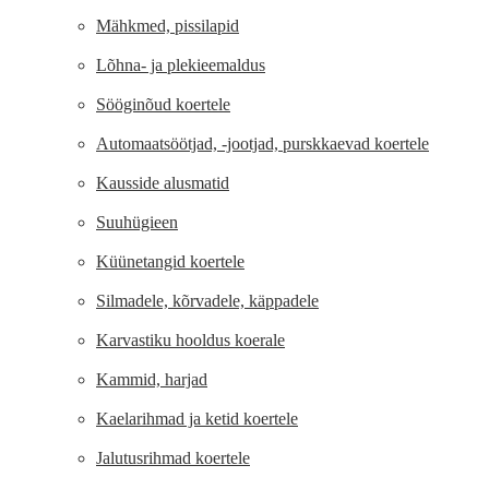
Mähkmed, pissilapid
Lõhna- ja plekieemaldus
Sööginõud koertele
Automaatsöötjad, -jootjad, purskkaevad koertele
Kausside alusmatid
Suuhügieen
Küünetangid koertele
Silmadele, kõrvadele, käppadele
Karvastiku hooldus koerale
Kammid, harjad
Kaelarihmad ja ketid koertele
Jalutusrihmad koertele