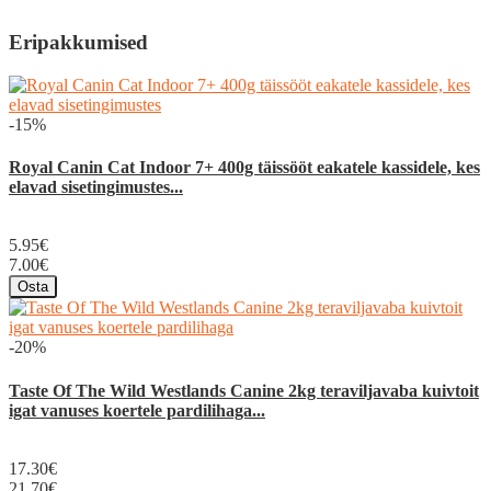
Eripakkumised
-15%
Royal Canin Cat Indoor 7+ 400g täissööt eakatele kassidele, kes
elavad sisetingimustes...
5.95€
7.00€
Osta
-20%
Taste Of The Wild Westlands Canine 2kg teraviljavaba kuivtoit
igat vanuses koertele pardilihaga...
17.30€
21.70€