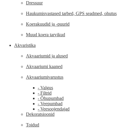
Dressuur
Haukumisvastased tarbed, GPS seadmed, ohutus
Koerakuudid ja -puurid
Muud koera tarvikud
Akvaristika
Akvaariumid ja alused
Akvaariumi kaaned
Akvaariumivarustus
- Valgus
- Filtrid
- Õhupumbad
- Veepumbad
- Veesoojendajad
Dekoratsioonid
Toidud