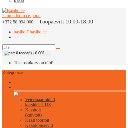
Kassa
Tööpäeviti 10.00-18.00
+372 58 094 000
basilio@basilio.ee
0 toode(t) - 0.00€
Teie ostukorv on tühi!
Kategooriad
Kõik kassidele
Veterinaartoidud
kassidele
UUS
Kassitoit
(kuivtoit)
Kassi toortoit
Kassikonservid