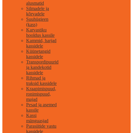
alusmatid
Silmadele ja
kõrvadele
Suuhügieen
(kass)
Karvastiku
hooldus kassile
Kammid, harjad
kassidele
Küünetangid
kassidele
Transpordipuurid
ja kandekotid
kassidele
Rihmad ja
traksid kassidele
Kraapimispuud,
ronimispuud,
majad
Pesad ja asemed
kassile
Kassi
mänguasjad
Parasiitide vastu
kassidele