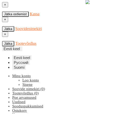
×
Kassa
Jätka ostlemist
×
Soovidenimekiri
Jätka
×
Tootevõrdlus
Jätka
Eesti keel
Eesti keel
Русский
Suomi
Minu konto
Loo konto
Sisene
Soovide nimekiri (0)
Tootevõrdlus (0)
Poe arvamused
Uudised
Sooduspakkumised
Ostukorv