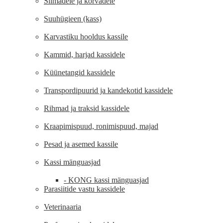
Silmadele ja kõrvadele
Suuhügieen (kass)
Karvastiku hooldus kassile
Kammid, harjad kassidele
Küünetangid kassidele
Transpordipuurid ja kandekotid kassidele
Rihmad ja traksid kassidele
Kraapimispuud, ronimispuud, majad
Pesad ja asemed kassile
Kassi mänguasjad
- KONG kassi mänguasjad
Parasiitide vastu kassidele
Veterinaaria