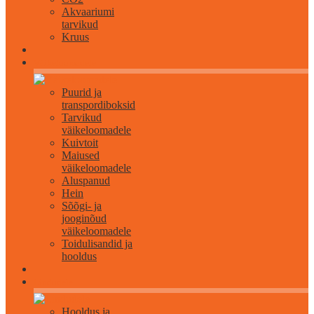
Akvaariumi
tarvikud
Kruus
Väikeloomadele
Puurid ja
transpordiboksid
Tarvikud
väikeloomadele
Kuivtoit
Maiused
väikeloomadele
Aluspanud
Hein
Sõõgi- ja
jooginõud
väikeloomadele
Toidulisandid ja
hooldus
Lindudele
Hooldus ja