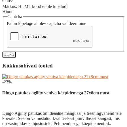
Cons:
Märkus:
HTML kood ei ole lubatud!
Hinne
Captcha
Palun lõpetage allolev captcha valideerimine
Jätka
Kokkusobivad tooted
-23%
Dingo patukas agility veniva käepidemega 27x8cm must
Dingo Agility patukas on ideaalne mänguasi ja treeningvahend teie
koerale! See on valmistatud kvaliteetsest puuvillasest kangast, mis
on vastupidav kahjustustele. Pehmendusega käepide neutral..