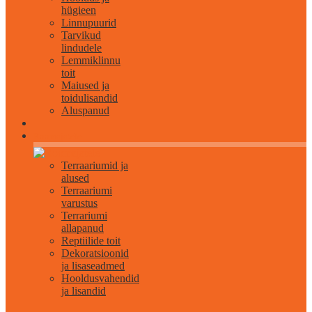
hügieen
Linnupuurid
Tarvikud
lindudele
Lemmiklinnu
toit
Maiused ja
toidulisandid
Aluspanud
Roomajatele
Terraariumid ja
alused
Terraariumi
varustus
Terrariumi
allapanud
Reptiilide toit
Dekoratsioonid
ja lisaseadmed
Hooldusvahendid
ja lisandid