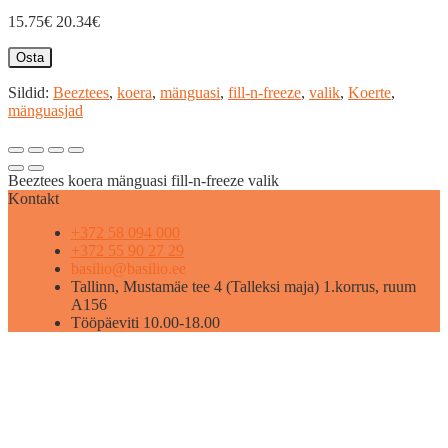
15.75€
20.34€
Osta
Sildid:
Beeztees
,
koera
,
mänguasi
,
fill-n-freeze
,
valik
,
Koerte
,
mänguasjad
Beeztees koera mänguasi fill-n-freeze valik
Kontakt
+372 58 094 000
+372 55 90 27 29
basilio@basilio.ee
Tallinn, Mustamäe tee 4 (Talleksi maja) 1.korrus, ruum
A156
Tööpäeviti 10.00-18.00