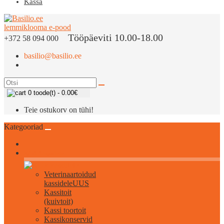
Kassa
Tööpäeviti 10.00-18.00
+372 58 094 000
basilio@basilio.ee
0 toode(t) - 0.00€
Teie ostukorv on tühi!
Kategooriad
Kõik kassidele
Veterinaartoidud
kassidele
UUS
Kassitoit
(kuivtoit)
Kassi toortoit
Kassikonservid