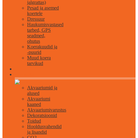
jalgrattas)
Pesad ja asemed
koertele
Dressuur
Haukumisvastased
tarbed, GPS
seadmed,
ohutus
Koerakuudid ja
-puurid
Muud koera
tarvikud
Akvaristika
Akvaariumid ja
alused
Akvaariumi
kaaned
Akvaariumivarustus
Dekoratsioonid
Toidud
Hooldusvahendid
ja lisandid
CO2