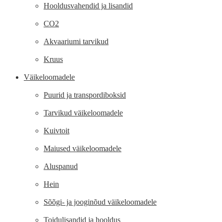
Hooldusvahendid ja lisandid
CO2
Akvaariumi tarvikud
Kruus
Väikeloomadele
Puurid ja transpordiboksid
Tarvikud väikeloomadele
Kuivtoit
Maiused väikeloomadele
Aluspanud
Hein
Sõõgi- ja jooginõud väikeloomadele
Toidulisandid ja hooldus