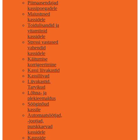
Piimaasendajad
kassipoegadele
Maiustused
kassidele
Toidulisandid ja
vitamiinid
kassidele
Stressi vastased
vahendid
kassidele
Käitumise
korrigeerimine
Kassi liivakastid
Kassiliivad
Liivakastid.
Tarvikud
Lõhna- ja
plekieemaldus
Sööginõud
kassile
Automaatsöötjad,
-jootjad,
purskkaevad
kassidele
Kausside