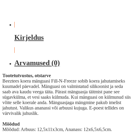
Kirjeldus
Arvamused (0)
Tootetutvustus, otstarve
Beeztees koera mänguasi Fill-N-Freeze sobib koera jahutamiseks
kuumadel päevadel. Mänguasi on valmistatud silikoonist ja seda
saab ava kaudu veega täita. Pärast mänguasja täitmist pane see
sügavkülma, et vesi saaks külmuda. Kui mänguasi on külmunud siis
võite selle koerale anda. Mänguasjaga mängmine pakub imelist
jahutust. Valikus ananassi või arbuusi kujuga. E-poest tellides on
värvivalik juhuslik.
Mõõdud
Mõõdud: Arbuus: 12,5x11x3cm, Ananass: 12x6,5x6,5cm.