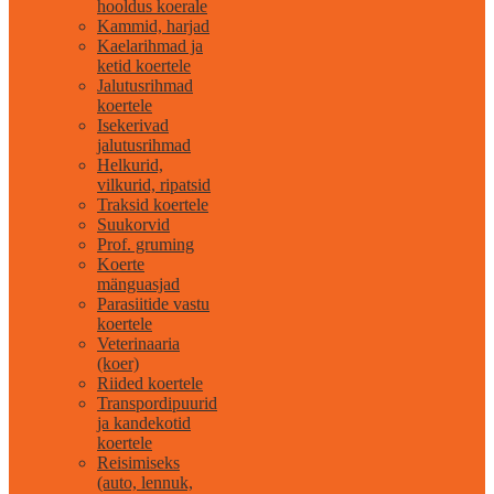
hooldus koerale
Kammid, harjad
Kaelarihmad ja
ketid koertele
Jalutusrihmad
koertele
Isekerivad
jalutusrihmad
Helkurid,
vilkurid, ripatsid
Traksid koertele
Suukorvid
Prof. gruming
Koerte
mänguasjad
Parasiitide vastu
koertele
Veterinaaria
(koer)
Riided koertele
Transpordipuurid
ja kandekotid
koertele
Reisimiseks
(auto, lennuk,