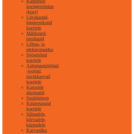
Käitumise
korrigeerimine
(koer)
Liivakastid,
hügieenikotid
koertele
Mähkmed,
pissilapid
Lõhna- ja
plekieemaldus
Sööginõud
koertele
Automaatsöötjad,
-jootjad,
purskkaevad
koertele
Kausside
alusmatid
Suuhügieen
Küünetangid
koertele
Silmadele,
kõrvadele,
käppadele
Karvastiku