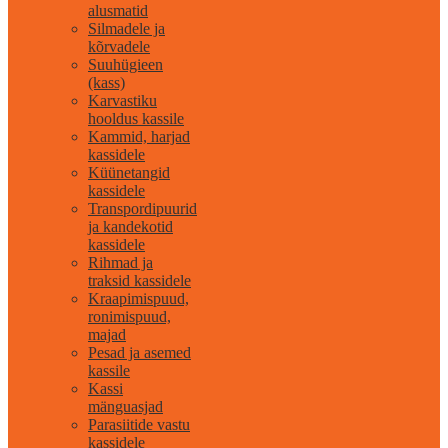
alusmatid
Silmadele ja
kõrvadele
Suuhügieen
(kass)
Karvastiku
hooldus kassile
Kammid, harjad
kassidele
Küünetangid
kassidele
Transpordipuurid
ja kandekotid
kassidele
Rihmad ja
traksid kassidele
Kraapimispuud,
ronimispuud,
majad
Pesad ja asemed
kassile
Kassi
mänguasjad
Parasiitide vastu
kassidele