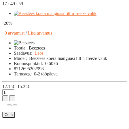
17 : 49 : 58
-20%
0 arvamust
/
Lisa arvamus
Tootja:
Beeztees
Saadavus:
Laos
Mudel:
Beeztees koera mänguasi fill-n-freeze valik
Boonuspunktid:
0.6076
8712695202998
Tarneaeg:
0-2 tööpäeva
12.15€
15.25€
Osta