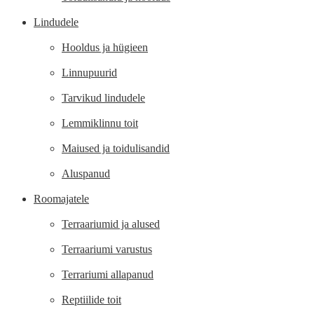
Lindudele
Hooldus ja hügieen
Linnupuurid
Tarvikud lindudele
Lemmiklinnu toit
Maiused ja toidulisandid
Aluspanud
Roomajatele
Terraariumid ja alused
Terraariumi varustus
Terrariumi allapanud
Reptiilide toit