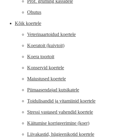
Prof. gruming kassidele
Ohutus
Kõik koertele
Veterinaartoidud koertele
Koeratoit (kuivtoit)
Koera toortoit
Konservid koertele
Maiustused koertele
Piimaasendajad kutsikatele
Toidulisandid ja vitamiinid koertele
Stressi vastased vahendid koertele
Käitumise korrigeerimine (koer)
Liivakastid, hügieenikotid koertele