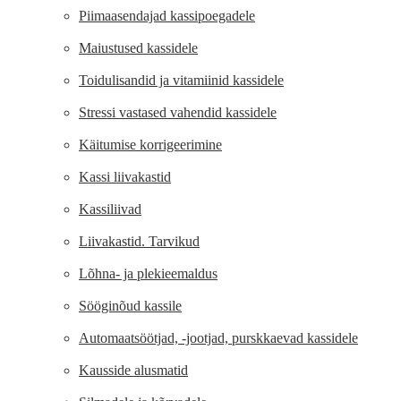
Piimaasendajad kassipoegadele
Maiustused kassidele
Toidulisandid ja vitamiinid kassidele
Stressi vastased vahendid kassidele
Käitumise korrigeerimine
Kassi liivakastid
Kassiliivad
Liivakastid. Tarvikud
Lõhna- ja plekieemaldus
Sööginõud kassile
Automaatsöötjad, -jootjad, purskkaevad kassidele
Kausside alusmatid