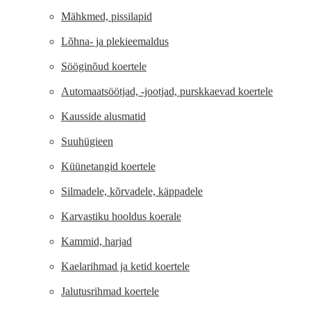
Mähkmed, pissilapid
Lõhna- ja plekieemaldus
Sööginõud koertele
Automaatsöötjad, -jootjad, purskkaevad koertele
Kausside alusmatid
Suuhügieen
Küünetangid koertele
Silmadele, kõrvadele, käppadele
Karvastiku hooldus koerale
Kammid, harjad
Kaelarihmad ja ketid koertele
Jalutusrihmad koertele