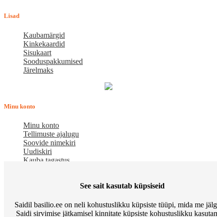
Lisad
Kaubamärgid
Kinkekaardid
Sisukaart
Sooduspakkumised
Järelmaks
Minu konto
Minu konto
Tellimuste ajalugu
Soovide nimekiri
Uudiskiri
Kauba tagastus
Meist
See sait kasutab küpsiseid
E-pood BASILIO.EE on asutatud 2015. aastal perekonnaäri, mis
Saidil basilio.ee on neli kohustuslikku küpsiste tüüpi, mida me jäl
pakub kaupu lemmikloomadele. Me hindame igat ostjat ja väga
Saidi sirvimise jätkamisel kinnitate küpsiste kohustuslikku kasutam
loodame, et meie uued kliendid muutuvad püsiklientideks. Me