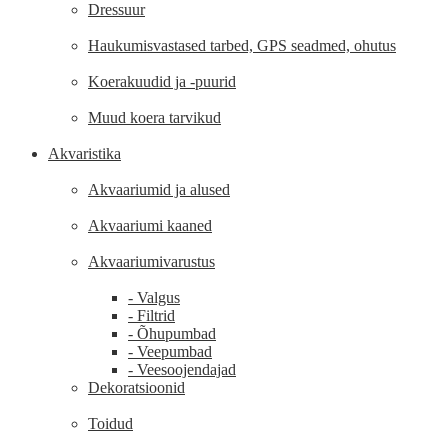
Dressuur
Haukumisvastased tarbed, GPS seadmed, ohutus
Koerakuudid ja -puurid
Muud koera tarvikud
Akvaristika
Akvaariumid ja alused
Akvaariumi kaaned
Akvaariumivarustus
- Valgus
- Filtrid
- Õhupumbad
- Veepumbad
- Veesoojendajad
Dekoratsioonid
Toidud