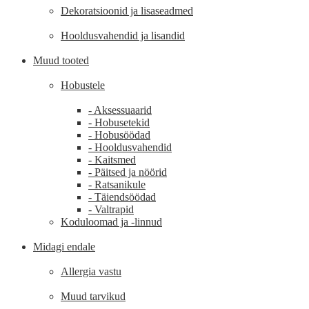
Dekoratsioonid ja lisaseadmed
Hooldusvahendid ja lisandid
Muud tooted
Hobustele
- Aksessuaarid
- Hobusetekid
- Hobusöödad
- Hooldusvahendid
- Kaitsmed
- Päitsed ja nöörid
- Ratsanikule
- Täiendsöödad
- Valtrapid
Koduloomad ja -linnud
Midagi endale
Allergia vastu
Muud tarvikud