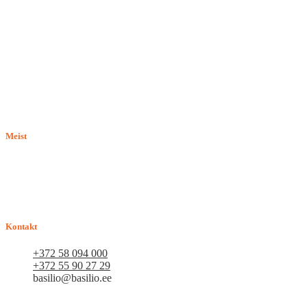
Meist
E-pood BASILIO.EE on asutatud 2015. aastal perekonnaäri, mis
pakub kaupu lemmikloomadele. Me hindame igat ostjat ja väga
loodame, et meie uued kliendid muutuvad püsiklientideks. Me
loodame pikaajalisele ja viljakale koostööle.
Kontakt
+372 58 094 000
+372 55 90 27 29
basilio@basilio.ee
Tallinn, Mustamäe tee 4 (Talleksi maja) 1.korrus, ruum A156
Tööpäeviti 10.00-18.00