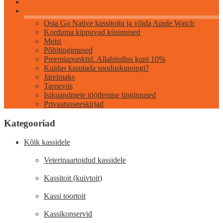
Info
Osta Go Native kassitoitu ja võida Apple Watch
Korduma kippuvad küsimused
Meist
Põhitingimused
Preemiapunktid. Allahindlus kuni 10%
Kuidas kasutada sooduskupongi?
Järelmaks
Tarneviis
Isikuandmete töötlemise tingimused
Privaatsuseeskirjad
Kategooriad
Kõik kassidele
Veterinaartoidud kassidele
Kassitoit (kuivtoit)
Kassi toortoit
Kassikonservid