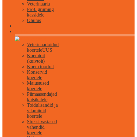
Veterinaaria
Prof. gruming
kassidele
Ohutus
Kõik koertele
Veterinaartoidud
koertele
UUS
Koeratoit
(kuivtoit)
Koera toortoit
Konservid
koertele
Maiustused
koertele
Piimaasendajad
kutsikatele
Toidulisandid ja
vitamiinid
koertele
Stressi vastased
vahendid
koertele