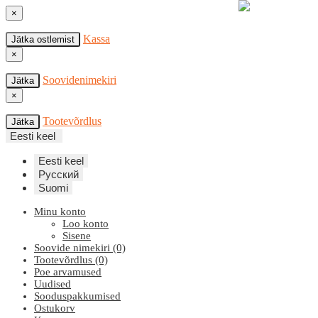
×
Kassa
Jätka ostlemist
×
Soovidenimekiri
Jätka
×
Tootevõrdlus
Jätka
Eesti keel
Eesti keel
Русский
Suomi
Minu konto
Loo konto
Sisene
Soovide nimekiri (0)
Tootevõrdlus (0)
Poe arvamused
Uudised
Sooduspakkumised
Ostukorv