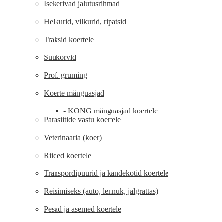
Isekerivad jalutusrihmad
Helkurid, vilkurid, ripatsid
Traksid koertele
Suukorvid
Prof. gruming
Koerte mänguasjad
- KONG mänguasjad koertele
Parasiitide vastu koertele
Veterinaaria (koer)
Riided koertele
Transpordipuurid ja kandekotid koertele
Reisimiseks (auto, lennuk, jalgrattas)
Pesad ja asemed koertele