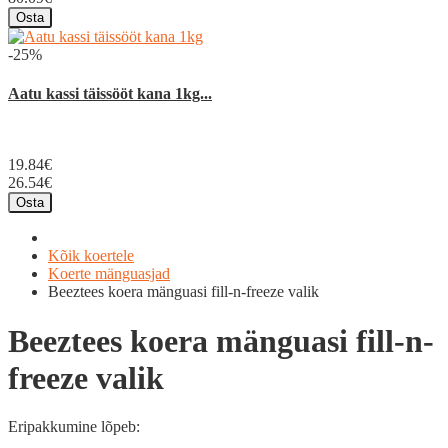
Osta
-25%
Aatu kassi täissööt kana 1kg...
19.84€
26.54€
Osta
Kõik koertele
Koerte mänguasjad
Beeztees koera mänguasi fill-n-freeze valik
Beeztees koera mänguasi fill-n-
freeze valik
Eripakkumine lõpeb: