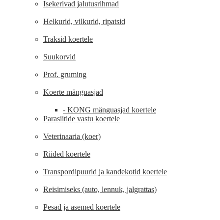
Isekerivad jalutusrihmad
Helkurid, vilkurid, ripatsid
Traksid koertele
Suukorvid
Prof. gruming
Koerte mänguasjad
- KONG mänguasjad koertele
Parasiitide vastu koertele
Veterinaaria (koer)
Riided koertele
Transpordipuurid ja kandekotid koertele
Reisimiseks (auto, lennuk, jalgrattas)
Pesad ja asemed koertele