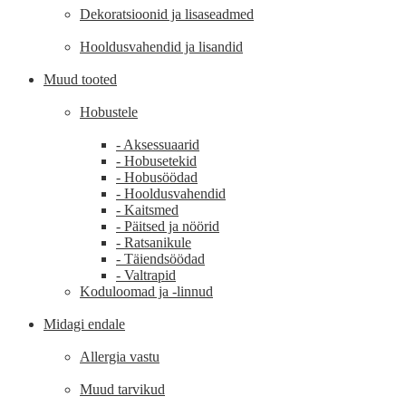
Dekoratsioonid ja lisaseadmed
Hooldusvahendid ja lisandid
Muud tooted
Hobustele
- Aksessuaarid
- Hobusetekid
- Hobusöödad
- Hooldusvahendid
- Kaitsmed
- Päitsed ja nöörid
- Ratsanikule
- Täiendsöödad
- Valtrapid
Koduloomad ja -linnud
Midagi endale
Allergia vastu
Muud tarvikud