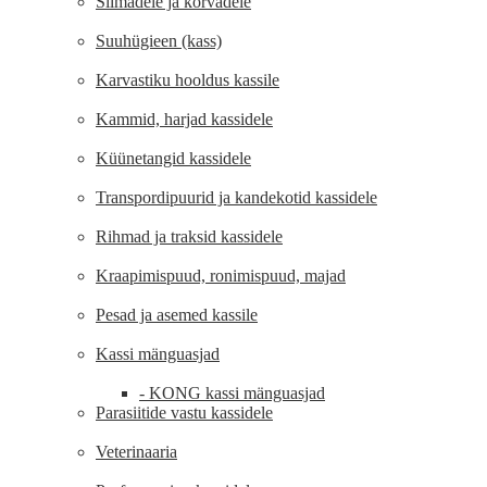
Silmadele ja kõrvadele
Suuhügieen (kass)
Karvastiku hooldus kassile
Kammid, harjad kassidele
Küünetangid kassidele
Transpordipuurid ja kandekotid kassidele
Rihmad ja traksid kassidele
Kraapimispuud, ronimispuud, majad
Pesad ja asemed kassile
Kassi mänguasjad
- KONG kassi mänguasjad
Parasiitide vastu kassidele
Veterinaaria