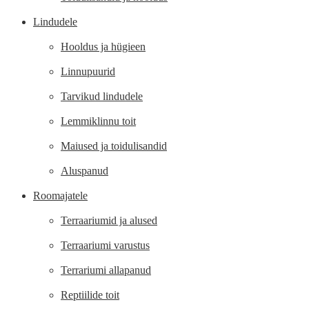
Lindudele
Hooldus ja hügieen
Linnupuurid
Tarvikud lindudele
Lemmiklinnu toit
Maiused ja toidulisandid
Aluspanud
Roomajatele
Terraariumid ja alused
Terraariumi varustus
Terrariumi allapanud
Reptiilide toit