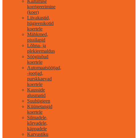
Käitumise
korrigeerimine
(koer)
Liivakastid,
hügieenikotid
koertele
Mähkmed,
pissilapid
Lõhna- ja
plekieemaldus
Sööginõud
koertele
Automaatsöötjad,
-jootjad,
purskkaevad
koertele
Kausside
alusmatid
Suuhügieen
Küünetangid
koertele
Silmadele,
kõrvadele,
käppadele
Karvastiku