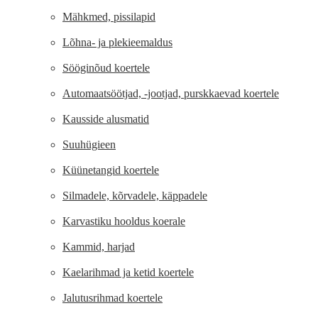
Mähkmed, pissilapid
Lõhna- ja plekieemaldus
Sööginõud koertele
Automaatsöötjad, -jootjad, purskkaevad koertele
Kausside alusmatid
Suuhügieen
Küünetangid koertele
Silmadele, kõrvadele, käppadele
Karvastiku hooldus koerale
Kammid, harjad
Kaelarihmad ja ketid koertele
Jalutusrihmad koertele