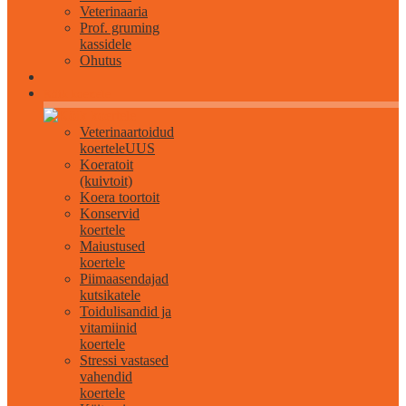
Veterinaaria
Prof. gruming
kassidele
Ohutus
Kõik koertele
Veterinaartoidud
koertele
UUS
Koeratoit
(kuivtoit)
Koera toortoit
Konservid
koertele
Maiustused
koertele
Piimaasendajad
kutsikatele
Toidulisandid ja
vitamiinid
koertele
Stressi vastased
vahendid
koertele