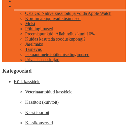
Info
Osta Go Native kassitoitu ja võida Apple Watch
Korduma kippuvad küsimused
Meist
Põhitingimused
Preemiapunktid. Allahindlus kuni 10%
Kuidas kasutada sooduskupongi?
Järelmaks
Tarneviis
Isikuandmete töötlemise tingimused
Privaatsuseeskirjad
Kategooriad
Kõik kassidele
Veterinaartoidud kassidele
Kassitoit (kuivtoit)
Kassi toortoit
Kassikonservid