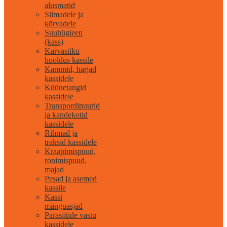
alusmatid
Silmadele ja
kõrvadele
Suuhügieen
(kass)
Karvastiku
hooldus kassile
Kammid, harjad
kassidele
Küünetangid
kassidele
Transpordipuurid
ja kandekotid
kassidele
Rihmad ja
traksid kassidele
Kraapimispuud,
ronimispuud,
majad
Pesad ja asemed
kassile
Kassi
mänguasjad
Parasiitide vastu
kassidele