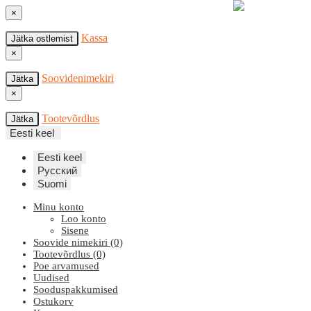
×
Kassa
Jätka ostlemist
×
Soovidenimekiri
Jätka
×
Tootevõrdlus
Jätka
Eesti keel
Eesti keel
Русский
Suomi
Minu konto
Loo konto
Sisene
Soovide nimekiri (0)
Tootevõrdlus (0)
Poe arvamused
Uudised
Sooduspakkumised
Ostukorv