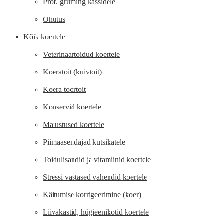
Prof. gruming kassidele
Ohutus
Kõik koertele
Veterinaartoidud koertele
Koeratoit (kuivtoit)
Koera toortoit
Konservid koertele
Maiustused koertele
Piimaasendajad kutsikatele
Toidulisandid ja vitamiinid koertele
Stressi vastased vahendid koertele
Käitumise korrigeerimine (koer)
Liivakastid, hügieenikotid koertele