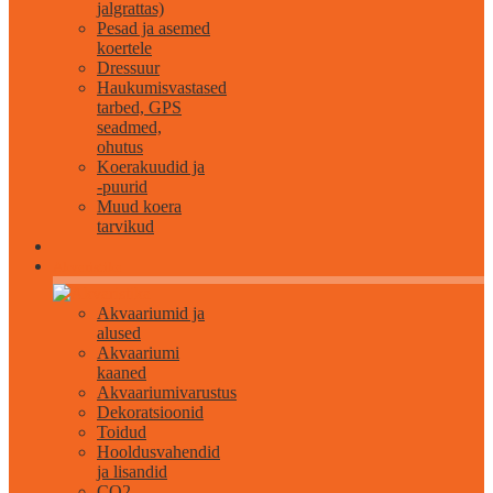
jalgrattas)
Pesad ja asemed
koertele
Dressuur
Haukumisvastased
tarbed, GPS
seadmed,
ohutus
Koerakuudid ja
-puurid
Muud koera
tarvikud
Akvaristika
Akvaariumid ja
alused
Akvaariumi
kaaned
Akvaariumivarustus
Dekoratsioonid
Toidud
Hooldusvahendid
ja lisandid
CO2