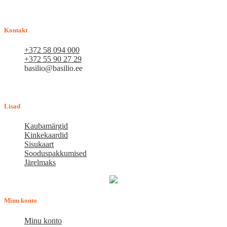
loodame, et meie uued kliendid muutuvad püsiklientideks. Me
loodame pikaajalisele ja viljakale koostööle.
Kontakt
+372 58 094 000
+372 55 90 27 29
basilio@basilio.ee
Tallinn, Mustamäe tee 4 (Talleksi maja) 1.korrus, ruum A156
Tööpäeviti 10.00-18.00
Lisad
Kaubamärgid
Kinkekaardid
Sisukaart
Sooduspakkumised
Järelmaks
Minu konto
Minu konto