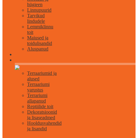
hügieen
Linnupuurid
Tarvikud
lindudele
Lemmiklinnu
toit
Maiused ja
toidulisandid
Aluspanud
Roomajatele
Terraariumid ja
alused
Terraariumi
varustus
Terrariumi
allapanud
Reptiilide toit
Dekoratsioonid
ja lisaseadmed
Hooldusvahendid
ja lisandid