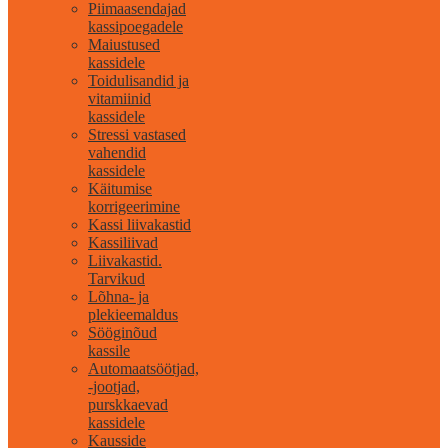
Piimaasendajad
kassipoegadele
Maiustused
kassidele
Toidulisandid ja
vitamiinid
kassidele
Stressi vastased
vahendid
kassidele
Käitumise
korrigeerimine
Kassi liivakastid
Kassiliivad
Liivakastid.
Tarvikud
Lõhna- ja
plekieemaldus
Sööginõud
kassile
Automaatsöötjad,
-jootjad,
purskkaevad
kassidele
Kausside