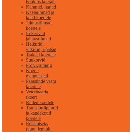
hooldus koerale
Kammid, harjad
Kaelarihmad ja
ketid koertele
Jalutusrihmad
koertele
Isekerivad
jalutusrihmad
Helkurid,
vilkurid, ripatsid
Traksid koertele
Suukorvid
Prof. gruming
Koerte
mänguasjad
Parasiitide vastu
koertele
Veterinaaria
(koer)
Riided koertele
Transpordipuurid
ja kandekotid
koertele
Reisimiseks
(auto, lennuk,