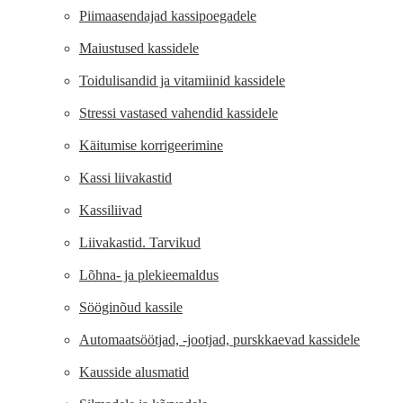
Piimaasendajad kassipoegadele
Maiustused kassidele
Toidulisandid ja vitamiinid kassidele
Stressi vastased vahendid kassidele
Käitumise korrigeerimine
Kassi liivakastid
Kassiliivad
Liivakastid. Tarvikud
Lõhna- ja plekieemaldus
Sööginõud kassile
Automaatsöötjad, -jootjad, purskkaevad kassidele
Kausside alusmatid