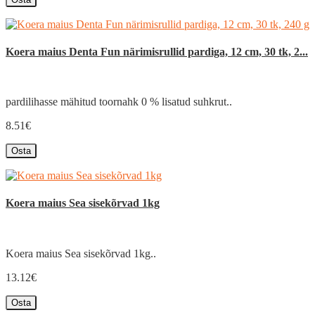
Koera maius Denta Fun närimisrullid pardiga, 12 cm, 30 tk, 2...
pardilihasse mähitud toornahk 0 % lisatud suhkrut..
8.51€
Osta
Koera maius Sea sisekõrvad 1kg
Koera maius Sea sisekõrvad 1kg..
13.12€
Osta