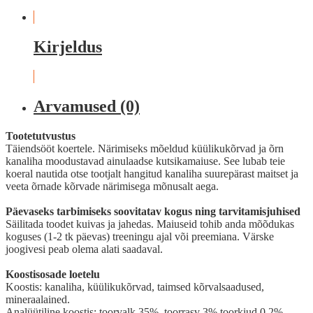
Kirjeldus
Arvamused (0)
Tootetutvustus
Täiendsööt koertele. Närimiseks mõeldud küülikukõrvad ja õrn
kanaliha moodustavad ainulaadse kutsikamaiuse. See lubab teie
koeral nautida otse tootjalt hangitud kanaliha suurepärast maitset ja
veeta õrnade kõrvade närimisega mõnusalt aega.
Päevaseks tarbimiseks soovitatav kogus ning tarvitamisjuhised
Säilitada toodet kuivas ja jahedas. Maiuseid tohib anda mõõdukas
koguses (1-2 tk päevas) treeningu ajal või preemiana. Värske
joogivesi peab olema alati saadaval.
Koostisosade loetelu
Koostis: kanaliha, küülikukõrvad, taimsed kõrvalsaadused,
mineraalained.
Analüütiline koostis: toorvalk 35%, toorrasv 3% toorkiud 0,2%