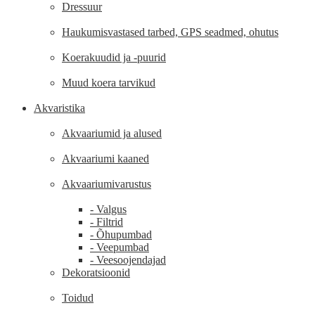
Dressuur
Haukumisvastased tarbed, GPS seadmed, ohutus
Koerakuudid ja -puurid
Muud koera tarvikud
Akvaristika
Akvaariumid ja alused
Akvaariumi kaaned
Akvaariumivarustus
- Valgus
- Filtrid
- Õhupumbad
- Veepumbad
- Veesoojendajad
Dekoratsioonid
Toidud