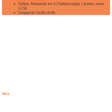
Tallinn, Mustamäe tee 4 (Talleksi maja) 1.korrus, ruum
A156
Tööpäeviti 10.00-18.00
Meist
E-pood BASILIO.EE on asutatud 2015. aastal perekonnaäri, mis
pakub kaupu lemmikloomadele. Me hindame igat ostjat ja väga