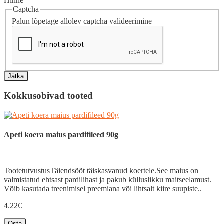
Hinne
Captcha
Palun lõpetage allolev captcha valideerimine
Jätka
Kokkusobivad tooted
Apeti koera maius pardifileed 90g
TootetutvustusTäiendsööt täiskasvanud koertele.See maius on
valmistatud ehtsast pardilihast ja pakub külluslikku maitseelamust.
Võib kasutada treenimisel preemiana või lihtsalt kiire suupiste..
4.22€
Osta