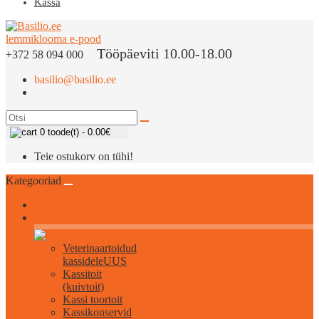
Kassa
Tööpäeviti 10.00-18.00
+372 58 094 000
basilio@basilio.ee
0 toode(t) - 0.00€
Teie ostukorv on tühi!
Kategooriad
Kõik kassidele
Veterinaartoidud
kassidele
UUS
Kassitoit
(kuivtoit)
Kassi toortoit
Kassikonservid