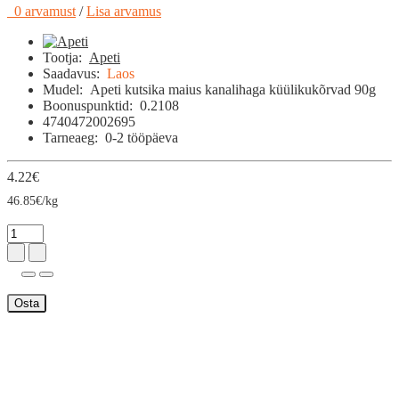
0 arvamust
/
Lisa arvamus
Tootja:
Apeti
Saadavus:
Laos
Mudel:
Apeti kutsika maius kanalihaga küülikukõrvad 90g
Boonuspunktid:
0.2108
4740472002695
Tarneaeg:
0-2 tööpäeva
4.22€
46.85€/kg
Osta