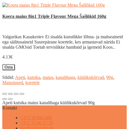
Koera maius 8in1 Triple Flavour Mega Šašlõkid 160g
Valgurikas Kauakestev Ei sisalda kunstlikke lõhna- ja maitseaineid
ega säilitusaineid Suurepärane koertele, kes armastavad närida Ei
sisalda GMOsid Toetab tervislikke hambaid ja igemeid Koos..
4.13€
Osta
Sildid:
Apeti
,
kutsika
,
maius
,
kanalihaga
,
küülikukõrvad
,
90g
,
Maiustused
,
koertele
Apeti kutsika maius kanalihaga küülikukõrvad 90g
Kontakt
+372 58 094 000
+372 55 90 27 29
basilio@basilio.ee