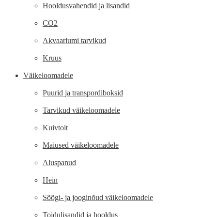
Hooldusvahendid ja lisandid
CO2
Akvaariumi tarvikud
Kruus
Väikeloomadele
Puurid ja transpordiboksid
Tarvikud väikeloomadele
Kuivtoit
Maiused väikeloomadele
Aluspanud
Hein
Sõõgi- ja jooginõud väikeloomadele
Toidulisandid ja hooldus