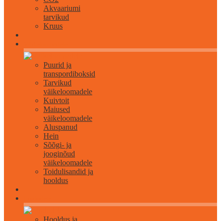
Akvaariumi
tarvikud
Kruus
Väikeloomadele
Puurid ja
transpordiboksid
Tarvikud
väikeloomadele
Kuivtoit
Maiused
väikeloomadele
Aluspanud
Hein
Sõõgi- ja
jooginõud
väikeloomadele
Toidulisandid ja
hooldus
Lindudele
Hooldus ja