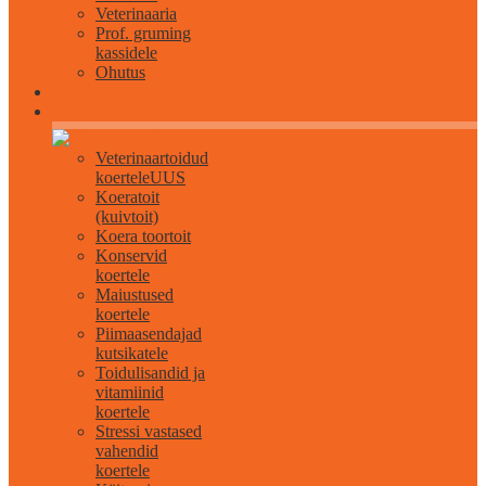
Veterinaaria
Prof. gruming
kassidele
Ohutus
Kõik koertele
Veterinaartoidud
koertele
UUS
Koeratoit
(kuivtoit)
Koera toortoit
Konservid
koertele
Maiustused
koertele
Piimaasendajad
kutsikatele
Toidulisandid ja
vitamiinid
koertele
Stressi vastased
vahendid
koertele