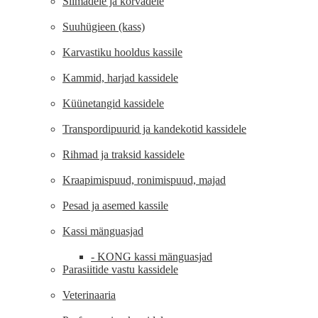
Silmadele ja kõrvadele
Suuhügieen (kass)
Karvastiku hooldus kassile
Kammid, harjad kassidele
Küünetangid kassidele
Transpordipuurid ja kandekotid kassidele
Rihmad ja traksid kassidele
Kraapimispuud, ronimispuud, majad
Pesad ja asemed kassile
Kassi mänguasjad
- KONG kassi mänguasjad
Parasiitide vastu kassidele
Veterinaaria