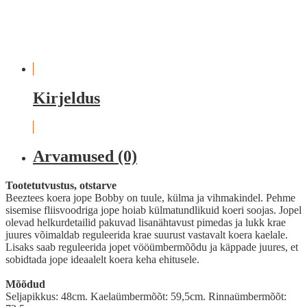
Kirjeldus
Arvamused (0)
Tootetutvustus, otstarve
Beeztees koera jope Bobby on tuule, külma ja vihmakindel. Pehme
sisemise fliisvoodriga jope hoiab külmatundlikuid koeri soojas. Jopel
olevad helkurdetailid pakuvad lisanähtavust pimedas ja lukk krae
juures võimaldab reguleerida krae suurust vastavalt koera kaelale.
Lisaks saab reguleerida jopet vööümbermõõdu ja käppade juures, et
sobidtada jope ideaalelt koera keha ehitusele.
Mõõdud
Seljapikkus: 48cm. Kaelaümbermõõt: 59,5cm. Rinnaümbermõõt: