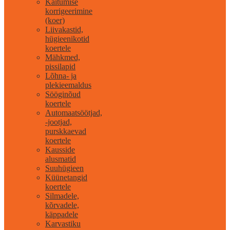
Käitumise
korrigeerimine
(koer)
Liivakastid,
hügieenikotid
koertele
Mähkmed,
pissilapid
Lõhna- ja
plekieemaldus
Sööginõud
koertele
Automaatsöötjad,
-jootjad,
purskkaevad
koertele
Kausside
alusmatid
Suuhügieen
Küünetangid
koertele
Silmadele,
kõrvadele,
käppadele
Karvastiku