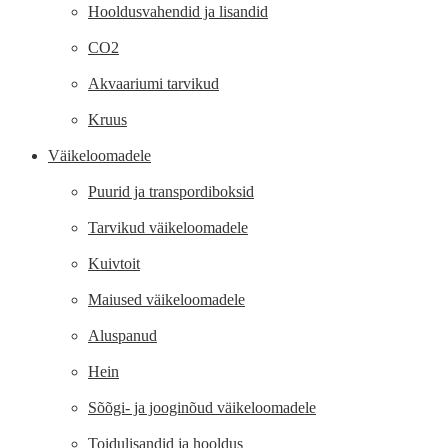
Hooldusvahendid ja lisandid
CO2
Akvaariumi tarvikud
Kruus
Väikeloomadele
Puurid ja transpordiboksid
Tarvikud väikeloomadele
Kuivtoit
Maiused väikeloomadele
Aluspanud
Hein
Sõõgi- ja jooginõud väikeloomadele
Toidulisandid ja hooldus