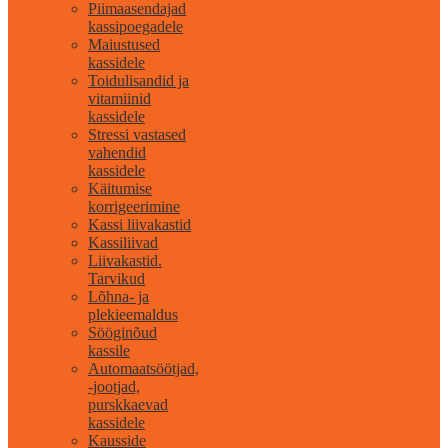
Piimaasendajad
kassipoegadele
Maiustused
kassidele
Toidulisandid ja
vitamiinid
kassidele
Stressi vastased
vahendid
kassidele
Käitumise
korrigeerimine
Kassi liivakastid
Kassiliivad
Liivakastid.
Tarvikud
Lõhna- ja
plekieemaldus
Sööginõud
kassile
Automaatsöötjad,
-jootjad,
purskkaevad
kassidele
Kausside