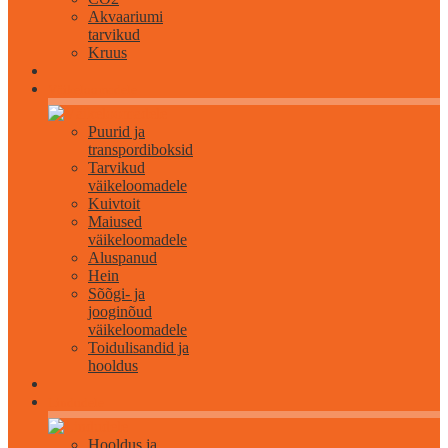
Akvaariumi
tarvikud
Kruus
Väikeloomadele
Puurid ja
transpordiboksid
Tarvikud
väikeloomadele
Kuivtoit
Maiused
väikeloomadele
Aluspanud
Hein
Sõõgi- ja
jooginõud
väikeloomadele
Toidulisandid ja
hooldus
Lindudele
Hooldus ja