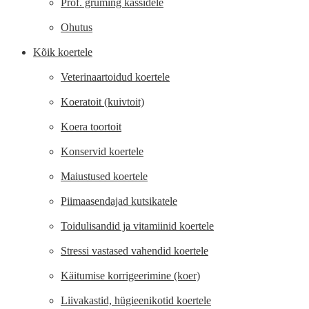
Prof. gruming kassidele
Ohutus
Kõik koertele
Veterinaartoidud koertele
Koeratoit (kuivtoit)
Koera toortoit
Konservid koertele
Maiustused koertele
Piimaasendajad kutsikatele
Toidulisandid ja vitamiinid koertele
Stressi vastased vahendid koertele
Käitumise korrigeerimine (koer)
Liivakastid, hügieenikotid koertele