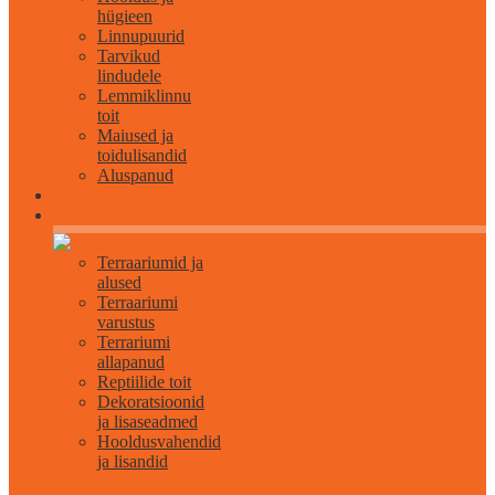
hügieen
Linnupuurid
Tarvikud
lindudele
Lemmiklinnu
toit
Maiused ja
toidulisandid
Aluspanud
Roomajatele
Terraariumid ja
alused
Terraariumi
varustus
Terrariumi
allapanud
Reptiilide toit
Dekoratsioonid
ja lisaseadmed
Hooldusvahendid
ja lisandid