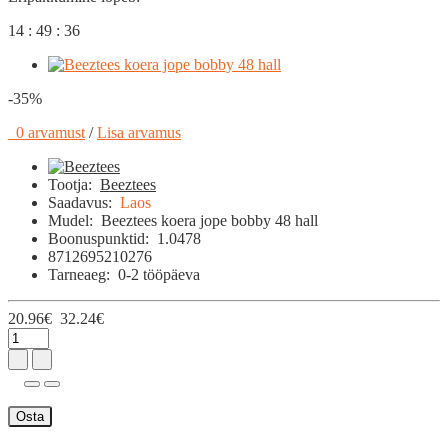
14 : 49 : 35
-35%
0 arvamust
/
Lisa arvamus
Tootja:
Beeztees
Saadavus:
Laos
Mudel:
Beeztees koera jope bobby 48 hall
Boonuspunktid:
1.0478
8712695210276
Tarneaeg:
0-2 tööpäeva
20.96€
32.24€
Osta