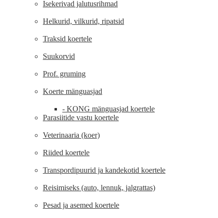
Isekerivad jalutusrihmad
Helkurid, vilkurid, ripatsid
Traksid koertele
Suukorvid
Prof. gruming
Koerte mänguasjad
- KONG mänguasjad koertele
Parasiitide vastu koertele
Veterinaaria (koer)
Riided koertele
Transpordipuurid ja kandekotid koertele
Reisimiseks (auto, lennuk, jalgrattas)
Pesad ja asemed koertele