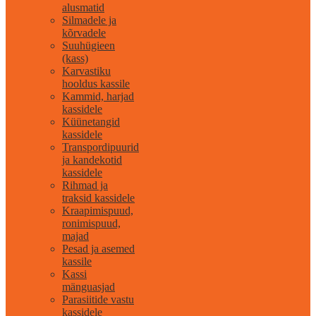
alusmatid
Silmadele ja
kõrvadele
Suuhügieen
(kass)
Karvastiku
hooldus kassile
Kammid, harjad
kassidele
Küünetangid
kassidele
Transpordipuurid
ja kandekotid
kassidele
Rihmad ja
traksid kassidele
Kraapimispuud,
ronimispuud,
majad
Pesad ja asemed
kassile
Kassi
mänguasjad
Parasiitide vastu
kassidele