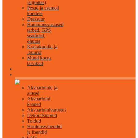
jalgrattas)
Pesad ja asemed
koertele
Dressuur
Haukumisvastased
tarbed, GPS
seadmed,
ohutus
Koerakuudid ja
-puurid
Muud koera
tarvikud
Akvaristika
Akvaariumid ja
alused
Akvaariumi
kaaned
Akvaariumivarustus
Dekoratsioonid
Toidud
Hooldusvahendid
ja lisandid
CO2