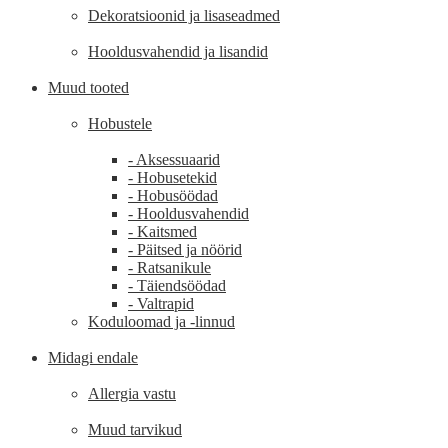
Dekoratsioonid ja lisaseadmed
Hooldusvahendid ja lisandid
Muud tooted
Hobustele
- Aksessuaarid
- Hobusetekid
- Hobusöödad
- Hooldusvahendid
- Kaitsmed
- Päitsed ja nöörid
- Ratsanikule
- Täiendsöödad
- Valtrapid
Koduloomad ja -linnud
Midagi endale
Allergia vastu
Muud tarvikud