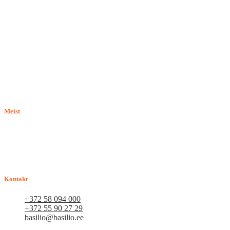
Meist
E-pood BASILIO.EE on asutatud 2015. aastal perekonnaäri, mis
pakub kaupu lemmikloomadele. Me hindame igat ostjat ja väga
loodame, et meie uued kliendid muutuvad püsiklientideks. Me
loodame pikaajalisele ja viljakale koostööle.
Kontakt
+372 58 094 000
+372 55 90 27 29
basilio@basilio.ee
Tallinn, Mustamäe tee 4 (Talleksi maja) 1.korrus, ruum A156