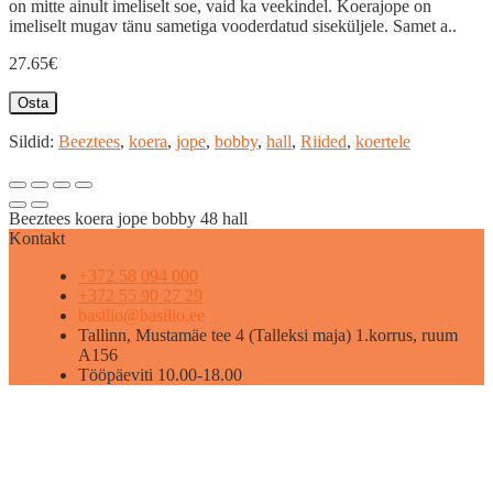
on mitte ainult imeliselt soe, vaid ka veekindel. Koerajope on
imeliselt mugav tänu sametiga vooderdatud siseküljele. Samet a..
27.65€
Osta
Sildid:
Beeztees
,
koera
,
jope
,
bobby
,
hall
,
Riided
,
koertele
Beeztees koera jope bobby 48 hall
Kontakt
+372 58 094 000
+372 55 90 27 29
basilio@basilio.ee
Tallinn, Mustamäe tee 4 (Talleksi maja) 1.korrus, ruum
A156
Tööpäeviti 10.00-18.00