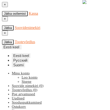
×
Kassa
Jätka ostlemist
×
Soovidenimekiri
Jätka
×
Tootevõrdlus
Jätka
Eesti keel
Eesti keel
Русский
Suomi
Minu konto
Loo konto
Sisene
Soovide nimekiri (0)
Tootevõrdlus (0)
Poe arvamused
Uudised
Sooduspakkumised
Ostukorv