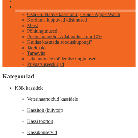
Info
Osta Go Native kassitoitu ja võida Apple Watch
Korduma kippuvad küsimused
Meist
Põhitingimused
Preemiapunktid. Allahindlus kuni 10%
Kuidas kasutada sooduskupongi?
Järelmaks
Tarneviis
Isikuandmete töötlemise tingimused
Privaatsuseeskirjad
Kategooriad
Kõik kassidele
Veterinaartoidud kassidele
Kassitoit (kuivtoit)
Kassi toortoit
Kassikonservid