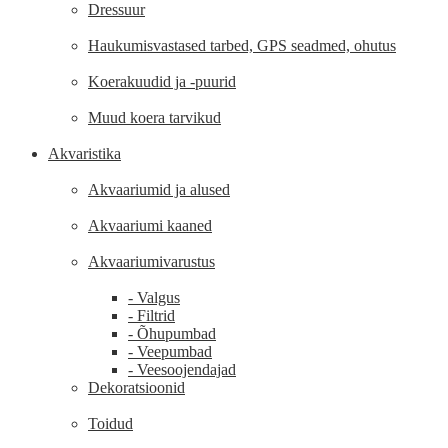
Dressuur
Haukumisvastased tarbed, GPS seadmed, ohutus
Koerakuudid ja -puurid
Muud koera tarvikud
Akvaristika
Akvaariumid ja alused
Akvaariumi kaaned
Akvaariumivarustus
- Valgus
- Filtrid
- Õhupumbad
- Veepumbad
- Veesoojendajad
Dekoratsioonid
Toidud