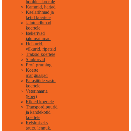
hooldus koerale
Kammid, harjad
Kaelarihmad ja
ketid koertele
Jalutusrihmad
koertele
Isekerivad
jalutusrihmad
Helkurid,
vilkurid, ripatsid
Traksid koertele
Suukorvid
Prof. gruming
Koerte
mänguasjad
Parasiitide vastu
koertele
Veterinaaria
(koer)
Riided koertele
Transpordipuurid
ja kandekotid
koertele
Reisimiseks
(auto, lennuk,