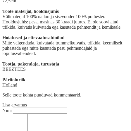
72,5cm.
Toote materjal, hooldusjuhis
Välimaterjal 100% nailon ja sisevooder 100% polüester.
Hooldusjuhis: pesta masinas 30 kraadi juures. Ei ole soovitatud
triikida, kuivatis kuivatada ega kasutada pehmendit ja kemikaale.
Hoiatused ja ettevaatusabinõud
Mitte valgendada, kuivatada trummelkuivatis, triikida, keemiliselt
puhastada ega mitte kasutada pesu pehmendajaid ja
loputusvahendeid.
Tootja, pakendaja, turustaja
BEEZTEES
Päritoluriik
Holland
Selle toote kohta puuduvad kommentaarid.
Lisa arvamus
Nimi