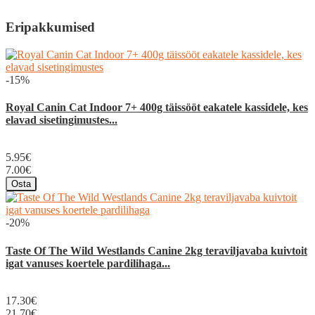
Eripakkumised
-15%
Royal Canin Cat Indoor 7+ 400g täissööt eakatele kassidele, kes
elavad sisetingimustes...
5.95€
7.00€
Osta
-20%
Taste Of The Wild Westlands Canine 2kg teraviljavaba kuivtoit
igat vanuses koertele pardilihaga...
17.30€
21.70€