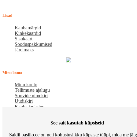
Tööpäeviti 10.00-18.00
Lisad
Kaubamärgid
Kinkekaardid
Sisukaart
Sooduspakkumised
Järelmaks
Minu konto
Minu konto
Tellimuste ajalugu
Soovide nimekiri
Uudiskiri
Kauba tagastus
Meist
See sait kasutab küpsiseid
E-pood BASILIO.EE on asutatud 2015. aastal perekonnaäri, mis
Saidil basilio.ee on neli kohustuslikku küpsiste tüüpi, mida me jäl
pakub kaupu lemmikloomadele. Me hindame igat ostjat ja väga