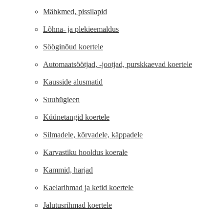
Mähkmed, pissilapid
Lõhna- ja plekieemaldus
Sööginõud koertele
Automaatsöötjad, -jootjad, purskkaevad koertele
Kausside alusmatid
Suuhügieen
Küünetangid koertele
Silmadele, kõrvadele, käppadele
Karvastiku hooldus koerale
Kammid, harjad
Kaelarihmad ja ketid koertele
Jalutusrihmad koertele