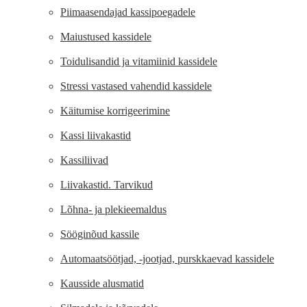
Piimaasendajad kassipoegadele
Maiustused kassidele
Toidulisandid ja vitamiinid kassidele
Stressi vastased vahendid kassidele
Käitumise korrigeerimine
Kassi liivakastid
Kassiliivad
Liivakastid. Tarvikud
Lõhna- ja plekieemaldus
Sööginõud kassile
Automaatsöötjad, -jootjad, purskkaevad kassidele
Kausside alusmatid