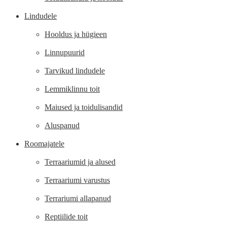
Lindudele
Hooldus ja hügieen
Linnupuurid
Tarvikud lindudele
Lemmiklinnu toit
Maiused ja toidulisandid
Aluspanud
Roomajatele
Terraariumid ja alused
Terraariumi varustus
Terrariumi allapanud
Reptiilide toit