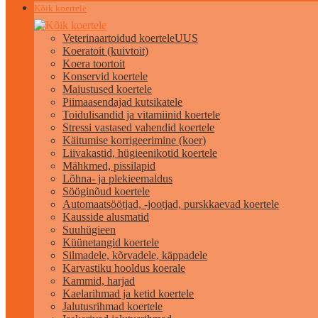
Kõik koertele
Veterinaartoidud koertele
UUS
Koeratoit (kuivtoit)
Koera toortoit
Konservid koertele
Maiustused koertele
Piimaasendajad kutsikatele
Toidulisandid ja vitamiinid koertele
Stressi vastased vahendid koertele
Käitumise korrigeerimine (koer)
Liivakastid, hügieenikotid koertele
Mähkmed, pissilapid
Lõhna- ja plekieemaldus
Sööginõud koertele
Automaatsöötjad, -jootjad, purskkaevad koertele
Kausside alusmatid
Suuhügieen
Küünetangid koertele
Silmadele, kõrvadele, käppadele
Karvastiku hooldus koerale
Kammid, harjad
Kaelarihmad ja ketid koertele
Jalutusrihmad koertele