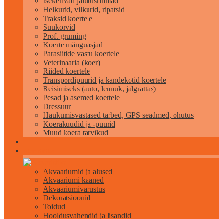
Isekerivad jalutusrihmad
Helkurid, vilkurid, ripatsid
Traksid koertele
Suukorvid
Prof. gruming
Koerte mänguasjad
Parasiitide vastu koertele
Veterinaaria (koer)
Riided koertele
Transpordipuurid ja kandekotid koertele
Reisimiseks (auto, lennuk, jalgrattas)
Pesad ja asemed koertele
Dressuur
Haukumisvastased tarbed, GPS seadmed, ohutus
Koerakuudid ja -puurid
Muud koera tarvikud
Akvaristika
Akvaariumid ja alused
Akvaariumi kaaned
Akvaariumivarustus
Dekoratsioonid
Toidud
Hooldusvahendid ja lisandid