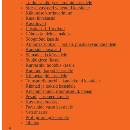
Toidulisandid ja vitamiinid kassidele
Stressi vastased vahendid kassidele
Käitumise korrigeerimine
Kassi liivakastid
Kassiliivad
Liivakastid. Tarvikud
Lõhna- ja plekieemaldus
Sööginõud kassile
Automaatsöötjad, -jootjad, purskkaevad kassidele
Kausside alusmatid
Silmadele ja kõrvadele
Suuhügieen (kass)
Karvastiku hooldus kassile
Kammid, harjad kassidele
Küünetangid kassidele
Transpordipuurid ja kandekotid kassidele
Rihmad ja traksid kassidele
Kraapimispuud, ronimispuud, majad
Pesad ja asemed kassile
Kassi mänguasjad
Parasiitide vastu kassidele
Veterinaaria
Prof. gruming kassidele
Ohutus