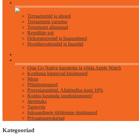
Roomajatele
Terraariumid ja alused
Terraariumi varustus
Terrariumi allapanud
Reptiilide toit
Dekoratsioonid ja lisaseadmed
Hooldusvahendid ja lisandid
Info
Osta Go Native kassitoitu ja võida Apple Watch
Korduma kippuvad küsimused
Meist
Põhitingimused
Preemiapunktid. Allahindlus kuni 10%
Kuidas kasutada sooduskupongi?
Järelmaks
Tarneviis
Isikuandmete töötlemise tingimused
Privaatsuseeskirjad
Kategooriad