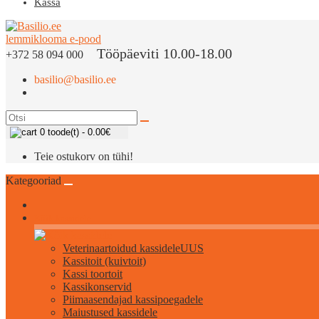
Kassa
Tööpäeviti 10.00-18.00
+372 58 094 000
basilio@basilio.ee
0 toode(t) - 0.00€
Teie ostukorv on tühi!
Kategooriad
Kõik kassidele
Veterinaartoidud kassidele
UUS
Kassitoit (kuivtoit)
Kassi toortoit
Kassikonservid
Piimaasendajad kassipoegadele
Maiustused kassidele