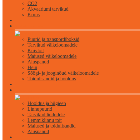
CO2
Akvaariumi tarvikud
Kruus
Väikeloomadele
Puurid ja transpordiboksid
Tarvikud väikeloomadele
Kuivtoit
Maiused väikeloomadele
Aluspanud
Hein
Sõõgi- ja jooginõud väikeloomadele
Toidulisandid ja hooldus
Lindudele
Hooldus ja hügieen
Linnupuurid
Tarvikud lindudele
Lemmiklinnu toit
Maiused ja toidulisandid
Aluspanud