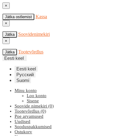
×
Kassa
Jätka ostlemist
×
Soovidenimekiri
Jätka
×
Tootevõrdlus
Jätka
Eesti keel
Eesti keel
Русский
Suomi
Minu konto
Loo konto
Sisene
Soovide nimekiri (0)
Tootevõrdlus (0)
Poe arvamused
Uudised
Sooduspakkumised
Ostukorv