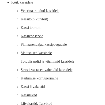
Kõik kassidele
Veterinaartoidud kassidele
Kassitoit (kuivtoit)
Kassi toortoit
Kassikonservid
Piimaasendajad kassipoegadele
Maiustused kassidele
Toidulisandid ja vitamiinid kassidele
Stressi vastased vahendid kassidele
Käitumise korrigeerimine
Kassi liivakastid
Kassiliivad
Liivakastid. Tarvikud