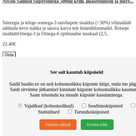
Necon Salmoil Superomega 500ml krilli, linaseemneõli ja mere...
Sünergia ja kõrge oomega-3 rasvhapete sisaldus (>30%) võimaldab
säilitada terve nahka ja särava karva teie lemmikloomadel. Retsept
sisaldabOmega-3 ja Omega-6 optimaalne tasakaal (2,5..
22.40€
Osta
See sait kasutab küpsiseid
-44%
Saidil basilio.ee on neli kohustuslikku küpsiste tüüpi, mida me jäl
Saidi sirvimise jätkamisel kinnitate küpsiste kohustuslikku kasutam
Parim enne 26.08.26 Necon Salmoil Superomega 500ml krilli,
Saate nõustuda ka muude küpsiste kasutamisega.
l...
Vajalikud (kohustuslikud)
Seadistusküpsised
Statistilised
Turundusküpsised
Parim enne 26.08.26 Sünergia ja kõrge oomega-3 rasvhapete
sisaldus (>30%) võimaldab säilitada terve nahka ja särava karva teie
Kinnita valitud
Kinnita kõik
lemmikloomadel. Retsept sisaldabOmega-3 ja Omega-6..