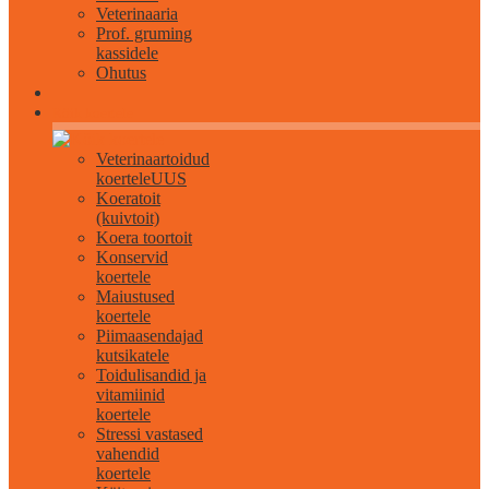
Veterinaaria
Prof. gruming
kassidele
Ohutus
Kõik koertele
Veterinaartoidud
koertele
UUS
Koeratoit
(kuivtoit)
Koera toortoit
Konservid
koertele
Maiustused
koertele
Piimaasendajad
kutsikatele
Toidulisandid ja
vitamiinid
koertele
Stressi vastased
vahendid
koertele