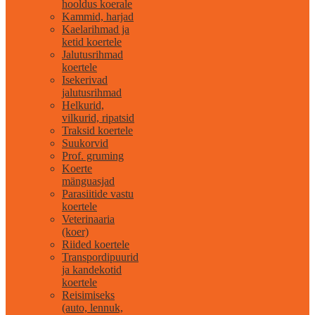
hooldus koerale
Kammid, harjad
Kaelarihmad ja
ketid koertele
Jalutusrihmad
koertele
Isekerivad
jalutusrihmad
Helkurid,
vilkurid, ripatsid
Traksid koertele
Suukorvid
Prof. gruming
Koerte
mänguasjad
Parasiitide vastu
koertele
Veterinaaria
(koer)
Riided koertele
Transpordipuurid
ja kandekotid
koertele
Reisimiseks
(auto, lennuk,