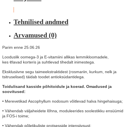
Tehnilised andmed
Arvamused (0)
Parim enne 25.06.26
Looduslik oomega-3 ja E-vitamiini allikas lemmikloomadele,
e
kes
lavad korteris ja suhtlevad tihedalt
inimestega.
Eksklusiivne segu taimeekstraktidest
(rosmariin, kurkum, nelk ja
tsitruselised) täidab
toodet antioksüdantidega.
Toidulisand kasside põhitoidule
ja koerad. Omadused ja
soovitused:
• Merevetikad
Ascophyllum nodosum v
õitlevad halva hingehaisuga
;
• Vähendab väljaheidete lõhna, moduleerides soolestikku
ensüümid
ja FOS-i toime;
• Vähendab põletikuliste protsesside intensiivsust;