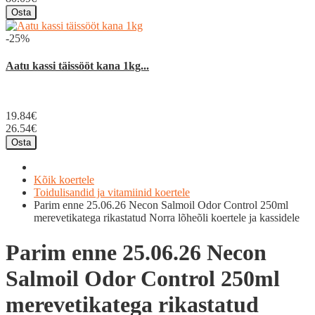
Osta
-25%
Aatu kassi täissööt kana 1kg...
19.84€
26.54€
Osta
Kõik koertele
Toidulisandid ja vitamiinid koertele
Parim enne 25.06.26 Necon Salmoil Odor Control 250ml
merevetikatega rikastatud Norra lõheõli koertele ja kassidele
Parim enne 25.06.26 Necon
Salmoil Odor Control 250ml
merevetikatega rikastatud