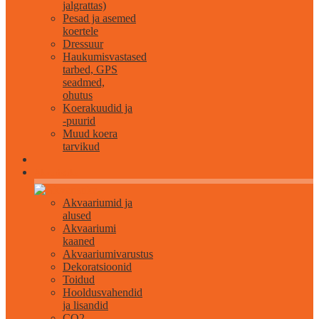
jalgrattas)
Pesad ja asemed
koertele
Dressuur
Haukumisvastased
tarbed, GPS
seadmed,
ohutus
Koerakuudid ja
-puurid
Muud koera
tarvikud
Akvaristika
Akvaariumid ja
alused
Akvaariumi
kaaned
Akvaariumivarustus
Dekoratsioonid
Toidud
Hooldusvahendid
ja lisandid
CO2