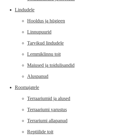
Lindudele
Hooldus ja hügieen
Linnupuurid
Tarvikud lindudele
Lemmiklinnu toit
Maiused ja toidulisandid
Aluspanud
Roomajatele
Terraariumid ja alused
Terraariumi varustus
Terrariumi allapanud
Reptiilide toit