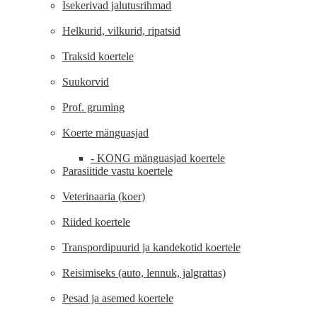
Isekerivad jalutusrihmad
Helkurid, vilkurid, ripatsid
Traksid koertele
Suukorvid
Prof. gruming
Koerte mänguasjad
- KONG mänguasjad koertele
Parasiitide vastu koertele
Veterinaaria (koer)
Riided koertele
Transpordipuurid ja kandekotid koertele
Reisimiseks (auto, lennuk, jalgrattas)
Pesad ja asemed koertele