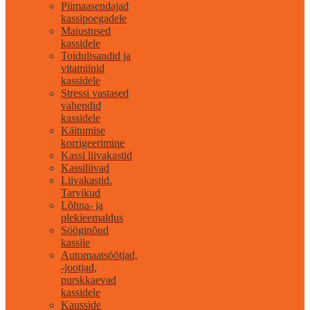
Piimaasendajad
kassipoegadele
Maiustused
kassidele
Toidulisandid ja
vitamiinid
kassidele
Stressi vastased
vahendid
kassidele
Käitumise
korrigeerimine
Kassi liivakastid
Kassiliivad
Liivakastid.
Tarvikud
Lõhna- ja
plekieemaldus
Sööginõud
kassile
Automaatsöötjad,
-jootjad,
purskkaevad
kassidele
Kausside