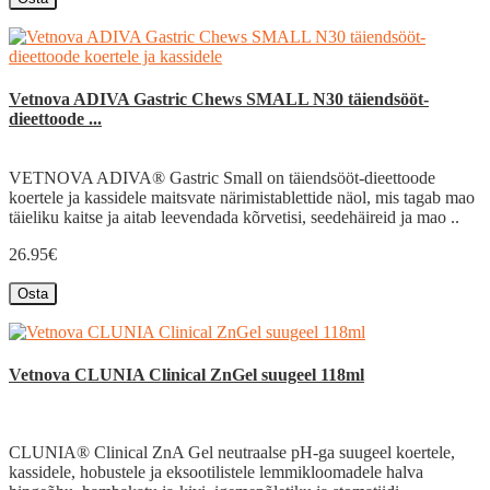
Vetnova ADIVA Gastric Chews SMALL N30 täiendsööt-
dieettoode ...
VETNOVA ADIVA® Gastric Small on täiendsööt-dieettoode
koertele ja kassidele maitsvate närimistablettide näol, mis tagab mao
täieliku kaitse ja aitab leevendada kõrvetisi, seedehäireid ja mao ..
26.95€
Osta
Vetnova CLUNIA Clinical ZnGel suugeel 118ml
CLUNIA® Clinical ZnA Gel neutraalse pH-ga suugeel koertele,
kassidele, hobustele ja eksootilistele lemmikloomadele halva