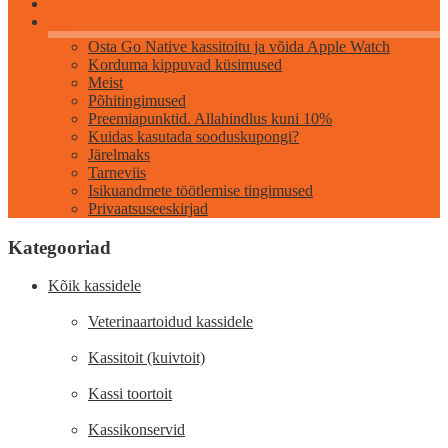
Info
Osta Go Native kassitoitu ja võida Apple Watch
Korduma kippuvad küsimused
Meist
Põhitingimused
Preemiapunktid. Allahindlus kuni 10%
Kuidas kasutada sooduskupongi?
Järelmaks
Tarneviis
Isikuandmete töötlemise tingimused
Privaatsuseeskirjad
Kategooriad
Kõik kassidele
Veterinaartoidud kassidele
Kassitoit (kuivtoit)
Kassi toortoit
Kassikonservid