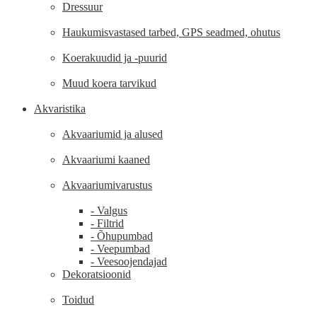
Dressuur
Haukumisvastased tarbed, GPS seadmed, ohutus
Koerakuudid ja -puurid
Muud koera tarvikud
Akvaristika
Akvaariumid ja alused
Akvaariumi kaaned
Akvaariumivarustus
- Valgus
- Filtrid
- Õhupumbad
- Veepumbad
- Veesoojendajad
Dekoratsioonid
Toidud