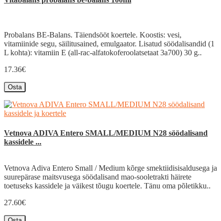
Probalans BE-Balans. Täiendsööt koertele. Koostis: vesi,
vitamiinide segu, säilitusained, emulgaator. Lisatud söödalisandid (1
L kohta): vitamiin E (all-rac-alfatokoferoolatsetaat 3a700) 30 g..
17.36€
Osta
Vetnova ADIVA Entero SMALL/MEDIUM N28 söödalisand
kassidele ...
Vetnova Adiva Entero Small / Medium kõrge smektiidisisaldusega ja
suurepärase maitsvusega söödalisand mao-sooletrakti häirete
toetuseks kassidele ja väikest tõugu koertele. Tänu oma põletikku..
27.60€
Osta