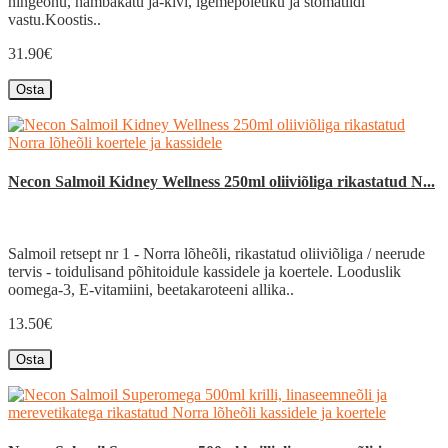
hingeõhu, hambakatu ja-kivi, igemepõletiku ja stomatiidi
vastu.Koostis..
31.90€
Osta
Necon Salmoil Kidney Wellness 250ml oliiviõliga rikastatud N...
Salmoil retsept nr 1 - Norra lõheõli, rikastatud oliiviõliga / neerude
tervis - toidulisand põhitoidule kassidele ja koertele. Looduslik
oomega-3, E-vitamiini, beetakaroteeni allika..
13.50€
Osta