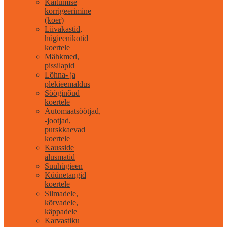
Käitumise
korrigeerimine
(koer)
Liivakastid,
hügieenikotid
koertele
Mähkmed,
pissilapid
Lõhna- ja
plekieemaldus
Sööginõud
koertele
Automaatsöötjad,
-jootjad,
purskkaevad
koertele
Kausside
alusmatid
Suuhügieen
Küünetangid
koertele
Silmadele,
kõrvadele,
käppadele
Karvastiku