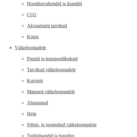
Hooldusvahendid ja lisandid
CO2
Akvaariumi tarvikud
Kruus
Väikeloomadele
Puurid ja transpordiboksid
Tarvikud väikeloomadele
Kuivtoit
Maiused väikeloomadele
Aluspanud
Hein
Sõõgi- ja jooginõud väikeloomadele
Toidulisandid ja hooldus