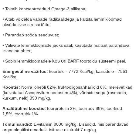
• Toimib kontsentreeritud Omega-3 allikana;
• Aitab võidelda vabade radikaalidega ja kaitsta
lemmikloomad
oksüdatiivse stressi tõttu;
• Parandab sööda seeduvust;
• Valivate lemmikloomade jaoks saab kasutada
maitset parandava
lisandina
ahter;
kes on
• Sobib lemmikloomadele
BARF toortoidu süsteemi peal.
Energeetiline väärtus:
koertele - 7772 Kcal/kg;
kassidele - 7561
Kcal/kg.
Koostis:
Norra lõheõli 82%, fruktooligosahhariidid 8%, merevetikad
(kuivatatud
Ascophyllum nodosum 4%), vürtside segu (rosmariin,
kurkum, nelk) 390 mg/kg.
Analüütiline koostis:
toorproteiin 2%, toorrasv 88%, toorkiud
1,5%, toortuhk 1%.
Toidulisandid:
E-vitamiin 8000 mg/kg. Lisandid, mis parandavad
organoleptilisi omadusi:
tsitruse ekstrakt 7 mg/kg.