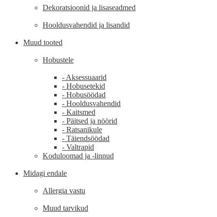
Dekoratsioonid ja lisaseadmed
Hooldusvahendid ja lisandid
Muud tooted
Hobustele
- Aksessuaarid
- Hobusetekid
- Hobusöödad
- Hooldusvahendid
- Kaitsmed
- Päitsed ja nöörid
- Ratsanikule
- Täiendsöödad
- Valtrapid
Koduloomad ja -linnud
Midagi endale
Allergia vastu
Muud tarvikud