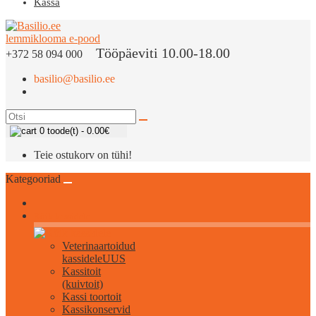
Kassa
Tööpäeviti 10.00-18.00
+372 58 094 000
basilio@basilio.ee
0 toode(t) - 0.00€
Teie ostukorv on tühi!
Kategooriad
Kõik kassidele
Veterinaartoidud
kassidele
UUS
Kassitoit
(kuivtoit)
Kassi toortoit
Kassikonservid