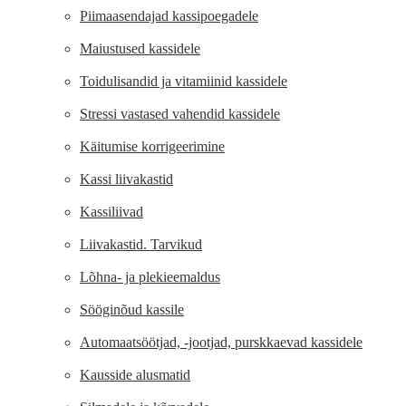
Piimaasendajad kassipoegadele
Maiustused kassidele
Toidulisandid ja vitamiinid kassidele
Stressi vastased vahendid kassidele
Käitumise korrigeerimine
Kassi liivakastid
Kassiliivad
Liivakastid. Tarvikud
Lõhna- ja plekieemaldus
Sööginõud kassile
Automaatsöötjad, -jootjad, purskkaevad kassidele
Kausside alusmatid