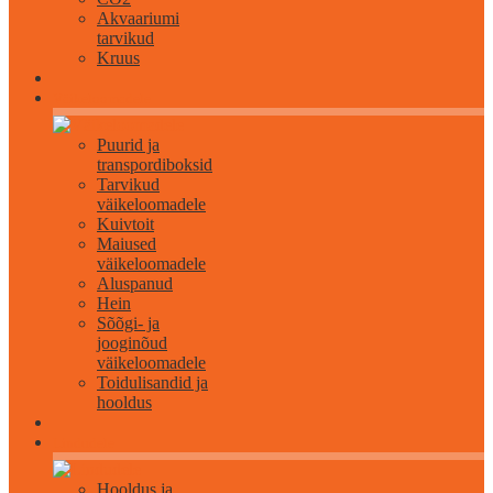
Akvaariumi
tarvikud
Kruus
Väikeloomadele
Puurid ja
transpordiboksid
Tarvikud
väikeloomadele
Kuivtoit
Maiused
väikeloomadele
Aluspanud
Hein
Sõõgi- ja
jooginõud
väikeloomadele
Toidulisandid ja
hooldus
Lindudele
Hooldus ja