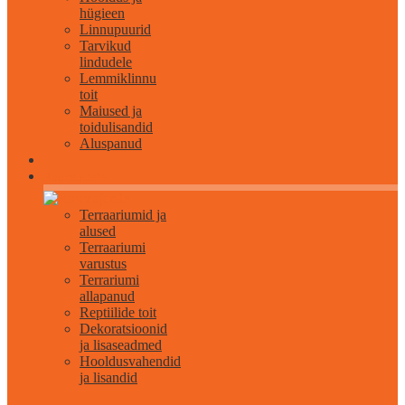
hügieen
Linnupuurid
Tarvikud
lindudele
Lemmiklinnu
toit
Maiused ja
toidulisandid
Aluspanud
Roomajatele
Terraariumid ja
alused
Terraariumi
varustus
Terrariumi
allapanud
Reptiilide toit
Dekoratsioonid
ja lisaseadmed
Hooldusvahendid
ja lisandid