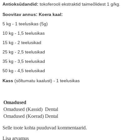
Antioksüdandid:
tokoferooli ekstraktid taimeõlidest 1 g/kg.
Soovitav annus: Koera kaal:
5 kg - 1 teelusikas (5g)
10 kg - 1,5 teelusikas
15 kg - 2 teelusikad
25 kg - 2,5 teelusikad
35 kg - 3,5 teelusikad
50 kg - 4,5 teelusikad
Kass
(sõltumatu kaalust) - 1 teelusikas
Omadused
Omadused (Kassid)
Dental
Omadused (Koerad)
Dental
Selle toote kohta puuduvad kommentaarid.
Lisa arvamus