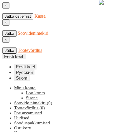
×
Kassa
Jätka ostlemist
×
Soovidenimekiri
Jätka
×
Tootevõrdlus
Jätka
Eesti keel
Eesti keel
Русский
Suomi
Minu konto
Loo konto
Sisene
Soovide nimekiri (0)
Tootevõrdlus (0)
Poe arvamused
Uudised
Sooduspakkumised
Ostukorv