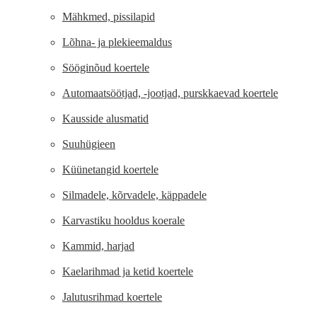
Mähkmed, pissilapid
Lõhna- ja plekieemaldus
Sööginõud koertele
Automaatsöötjad, -jootjad, purskkaevad koertele
Kausside alusmatid
Suuhügieen
Küünetangid koertele
Silmadele, kõrvadele, käppadele
Karvastiku hooldus koerale
Kammid, harjad
Kaelarihmad ja ketid koertele
Jalutusrihmad koertele