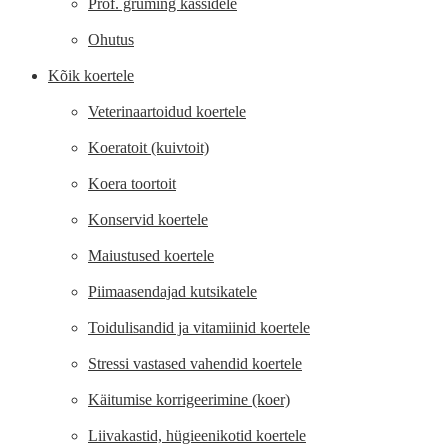
Prof. gruming kassidele
Ohutus
Kõik koertele
Veterinaartoidud koertele
Koeratoit (kuivtoit)
Koera toortoit
Konservid koertele
Maiustused koertele
Piimaasendajad kutsikatele
Toidulisandid ja vitamiinid koertele
Stressi vastased vahendid koertele
Käitumise korrigeerimine (koer)
Liivakastid, hügieenikotid koertele