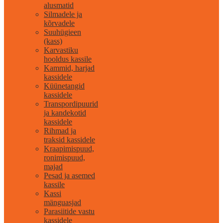
alusmatid
Silmadele ja
kõrvadele
Suuhügieen
(kass)
Karvastiku
hooldus kassile
Kammid, harjad
kassidele
Küünetangid
kassidele
Transpordipuurid
ja kandekotid
kassidele
Rihmad ja
traksid kassidele
Kraapimispuud,
ronimispuud,
majad
Pesad ja asemed
kassile
Kassi
mänguasjad
Parasiitide vastu
kassidele