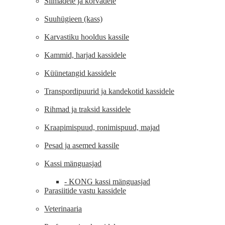
Silmadele ja kõrvadele
Suuhügieen (kass)
Karvastiku hooldus kassile
Kammid, harjad kassidele
Küünetangid kassidele
Transpordipuurid ja kandekotid kassidele
Rihmad ja traksid kassidele
Kraapimispuud, ronimispuud, majad
Pesad ja asemed kassile
Kassi mänguasjad
- KONG kassi mänguasjad
Parasiitide vastu kassidele
Veterinaaria