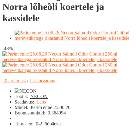
Norra lõheõli koertele ja
kassidele
-48%
0 arvamust
/
Lisa arvamus
Tootja:
NECON
Saadavus:
Laos
Mudel:
Parim enne 25.06.26
Boonuspunktid:
0.364994
Tarneaeg:
0-2 tööpäeva