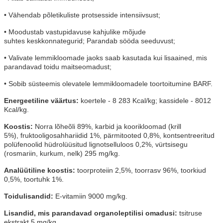
• Vähendab põletikuliste protsesside intensiivsust;
• Moodustab vastupidavuse kahjulike mõjude
suhtes
keskkonnategurid;
Parandab sööda seeduvust;
• Valivate lemmikloomade jaoks saab kasutada kui
lisaained, mis
parandavad toidu maitseomadust;
• Sobib süsteemis olevatele lemmikloomadele
toortoitumine BARF.
Energeetiline väärtus:
koertele - 8 283 Kcal/kg;
kassidele - 8012
Kcal/kg.
Koostis:
Norra lõheõli 89%, karbid ja koorikloomad (krill
5%),
fruktooligosahhariidid 1%, pärmitooted 0,8%, kontsentreeritud
polüfenoolid
hüdrolüüsitud lignotselluloos 0,2%, vürtsisegu
(rosmariin, kurkum, nelk) 295 mg/kg.
Analüütiline koostis:
toorproteiin 2,5%, toorrasv 96%, toorkiud
0,5%, toortuhk 1%.
Toidulisandid:
E-vitamiin 9000 mg/kg.
Lisandid, mis parandavad organoleptilisi omadusi:
tsitruse
ekstrakt 5 mg/kg.