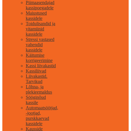
Piimaasendajad
kassipoegadele
Maiustused
kassidele
Toidulisandid ja
vitamiinid
kassidele
Stressi vastased
vahendid
kassidele
Käitumise
korrigeerimine
Kassi liivakastid
Kassiliivad
Liivakastid.
Tarvikud
Lõhna- ja
plekieemaldus
Sööginõud
kassile
Automaatsöötjad,
-jootjad,
purskkaevad
kassidele
Kausside