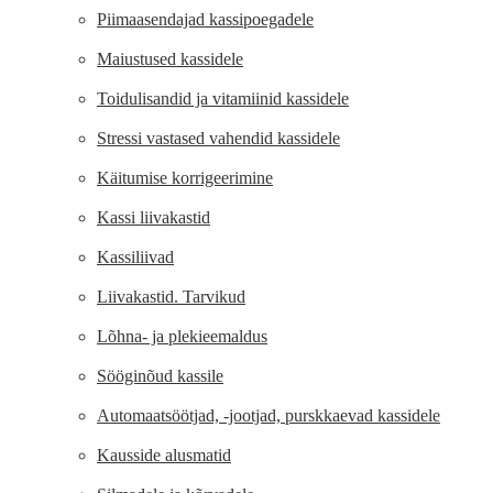
Piimaasendajad kassipoegadele
Maiustused kassidele
Toidulisandid ja vitamiinid kassidele
Stressi vastased vahendid kassidele
Käitumise korrigeerimine
Kassi liivakastid
Kassiliivad
Liivakastid. Tarvikud
Lõhna- ja plekieemaldus
Sööginõud kassile
Automaatsöötjad, -jootjad, purskkaevad kassidele
Kausside alusmatid