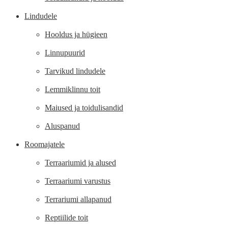
Lindudele
Hooldus ja hügieen
Linnupuurid
Tarvikud lindudele
Lemmiklinnu toit
Maiused ja toidulisandid
Aluspanud
Roomajatele
Terraariumid ja alused
Terraariumi varustus
Terrariumi allapanud
Reptiilide toit