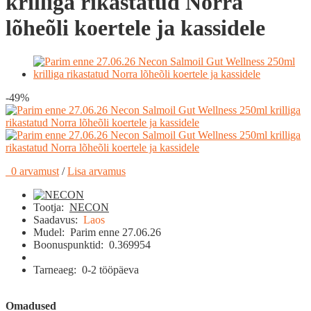
krilliga rikastatud Norra
lõheõli koertele ja kassidele
-49%
0 arvamust
/
Lisa arvamus
Tootja:
NECON
Saadavus:
Laos
Mudel:
Parim enne 27.06.26
Boonuspunktid:
0.369954
Tarneaeg:
0-2 tööpäeva
Omadused