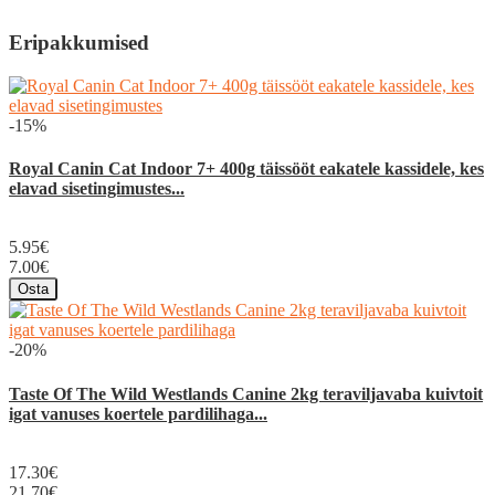
Eripakkumised
-15%
Royal Canin Cat Indoor 7+ 400g täissööt eakatele kassidele, kes
elavad sisetingimustes...
5.95€
7.00€
Osta
-20%
Taste Of The Wild Westlands Canine 2kg teraviljavaba kuivtoit
igat vanuses koertele pardilihaga...
17.30€
21.70€