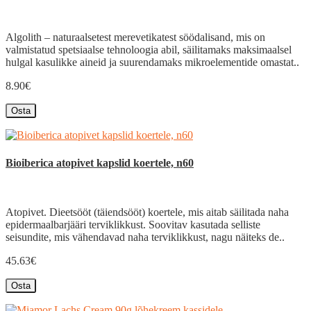
Algolith – naturaalsetest merevetikatest söödalisand, mis on
valmistatud spetsiaalse tehnoloogia abil, säilitamaks maksimaalsel
hulgal kasulikke aineid ja suurendamaks mikroelementide omastat..
8.90€
Osta
Bioiberica atopivet kapslid koertele, n60
Atopivet. Dieetsööt (täiendsööt) koertele, mis aitab säilitada naha
epidermaalbarjääri terviklikkust. Soovitav kasutada selliste
seisundite, mis vähendavad naha terviklikkust, nagu näiteks de..
45.63€
Osta