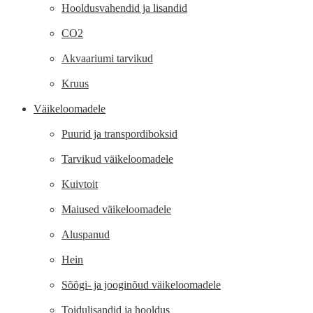
Hooldusvahendid ja lisandid
CO2
Akvaariumi tarvikud
Kruus
Väikeloomadele
Puurid ja transpordiboksid
Tarvikud väikeloomadele
Kuivtoit
Maiused väikeloomadele
Aluspanud
Hein
Sõõgi- ja jooginõud väikeloomadele
Toidulisandid ja hooldus