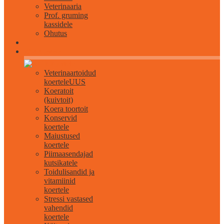
Veterinaaria
Prof. gruming
kassidele
Ohutus
Kõik koertele
Veterinaartoidud
koertele
UUS
Koeratoit
(kuivtoit)
Koera toortoit
Konservid
koertele
Maiustused
koertele
Piimaasendajad
kutsikatele
Toidulisandid ja
vitamiinid
koertele
Stressi vastased
vahendid
koertele