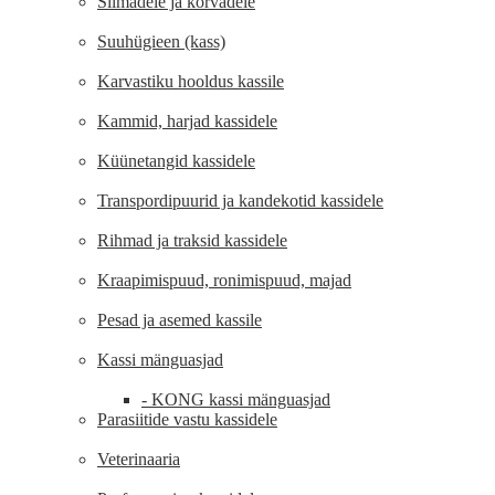
Silmadele ja kõrvadele
Suuhügieen (kass)
Karvastiku hooldus kassile
Kammid, harjad kassidele
Küünetangid kassidele
Transpordipuurid ja kandekotid kassidele
Rihmad ja traksid kassidele
Kraapimispuud, ronimispuud, majad
Pesad ja asemed kassile
Kassi mänguasjad
- KONG kassi mänguasjad
Parasiitide vastu kassidele
Veterinaaria