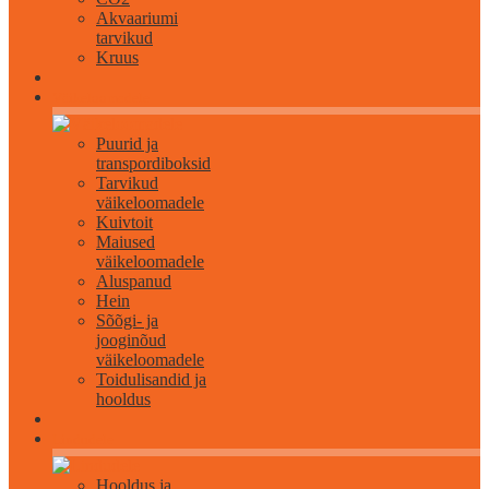
Akvaariumi
tarvikud
Kruus
Väikeloomadele
Puurid ja
transpordiboksid
Tarvikud
väikeloomadele
Kuivtoit
Maiused
väikeloomadele
Aluspanud
Hein
Sõõgi- ja
jooginõud
väikeloomadele
Toidulisandid ja
hooldus
Lindudele
Hooldus ja