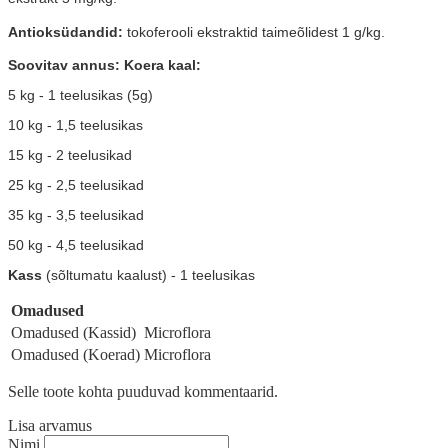
Antioksüdandid:
tokoferooli ekstraktid taimeõlidest 1 g/kg.
Soovitav annus: Koera kaal:
5 kg - 1 teelusikas (5g)
10 kg - 1,5 teelusikas
15 kg - 2 teelusikad
25 kg - 2,5 teelusikad
35 kg - 3,5 teelusikad
50 kg - 4,5 teelusikad
Kass
(sõltumatu kaalust) - 1 teelusikas
Omadused
Omadused (Kassid)
Microflora
Omadused (Koerad)
Microflora
Selle toote kohta puuduvad kommentaarid.
Lisa arvamus
Nimi