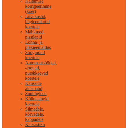
Käitumise
korrigeerimine
(koer)
Liivakastid,
hügieenikotid
koertele
Mähkmed,
pissilapid
Lõhna- ja
plekieemaldus
Sööginõud
koertele
Automaatsöötjad,
-jootjad,
purskkaevad
koertele
Kausside
alusmatid
Suuhügieen
Küünetangid
koertele
Silmadele,
kõrvadele,
käppadele
Karvastiku