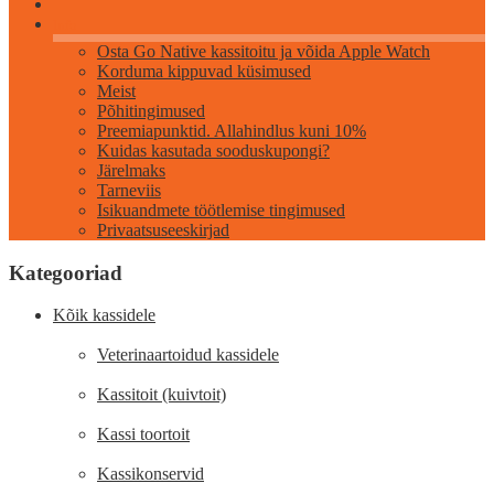
Info
Osta Go Native kassitoitu ja võida Apple Watch
Korduma kippuvad küsimused
Meist
Põhitingimused
Preemiapunktid. Allahindlus kuni 10%
Kuidas kasutada sooduskupongi?
Järelmaks
Tarneviis
Isikuandmete töötlemise tingimused
Privaatsuseeskirjad
Kategooriad
Kõik kassidele
Veterinaartoidud kassidele
Kassitoit (kuivtoit)
Kassi toortoit
Kassikonservid