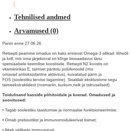
Tehnilised andmed
Arvamused (0)
Parim enne 27.06.26
Retsepti peamine omadus on kaks erinevat
Omega-3 allikad: lõheõli
ja krill, mis oma
järjekorral on kõrge biosaadavus tänu
spetsiaalsele
keemilise koostisele. Retsepti N2 koostis on
vitamiinirikas
E, taimset päritolu polüfenoolid (mis
omavad
antioksüdantne aktiivsus), kuivatatud pärm ja
FOS
(soolestiku tervise tagamine). Sisaldab
eksklusiivne segu
taimeekstraktidest (rosmariin, kurkum,
nelk ja tsitruselised).
Toidulisand kasside põhitoidule
ja koerad. Omadused ja
soovitused:
• Tagab soolestiku taastumise ja normaalse funktsioneerimise
;
• Omab prebiootilist ja immunomoduleerivat toimet;
• Aitab säilitada immuunsust;