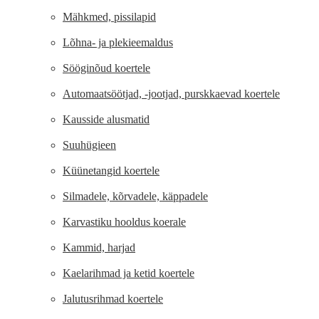
Mähkmed, pissilapid
Lõhna- ja plekieemaldus
Sööginõud koertele
Automaatsöötjad, -jootjad, purskkaevad koertele
Kausside alusmatid
Suuhügieen
Küünetangid koertele
Silmadele, kõrvadele, käppadele
Karvastiku hooldus koerale
Kammid, harjad
Kaelarihmad ja ketid koertele
Jalutusrihmad koertele