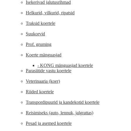
Isekerivad jalutusrihmad
Helkurid, vilkurid, ripatsid
Traksid koertele
Suukorvid
Prof. gruming
Koerte mänguasjad
- KONG mänguasjad koertele
Parasiitide vastu koertele
Veterinaaria (koer)
Riided koertele
Transpordipuurid ja kandekotid koertele
Reisimiseks (auto, lennuk, jalgrattas)
Pesad ja asemed koertele