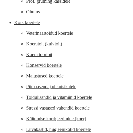
Prof. gruming kassidele
Ohutus
Kõik koertele
Veterinaartoidud koertele
Koeratoit (kuivtoit)
Koera toortoit
Konservid koertele
Maiustused koertele
Piimaasendajad kutsikatele
Toidulisandid ja vitamiinid koertele
Stressi vastased vahendid koertele
Käitumise korrigeerimine (koer)
Liivakastid, hügieenikotid koertele