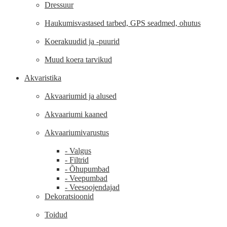
Dressuur
Haukumisvastased tarbed, GPS seadmed, ohutus
Koerakuudid ja -puurid
Muud koera tarvikud
Akvaristika
Akvaariumid ja alused
Akvaariumi kaaned
Akvaariumivarustus
- Valgus
- Filtrid
- Õhupumbad
- Veepumbad
- Veesoojendajad
Dekoratsioonid
Toidud