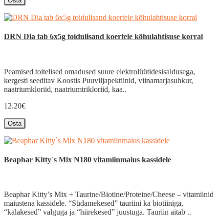
Osta
DRN Dia tab 6x5g toidulisand koertele kõhulahtisuse korral
Peamised toitelised omadused suure elektrolüütidesisaldusega,
kergesti seeditav Koostis Puuviljapektiinid, viinamarjasuhkur,
naatriumkloriid, naatriumtrikloriid, kaa..
12.20€
Osta
Beaphar Kitty`s Mix N180 vitamiinmaius kassidele
Beaphar Kitty’s Mix + Taurine/Biotine/Proteine/Cheese – vitamiinid
maiustena kassidele. “Südamekesed” tauriini ka biotiiniga,
“kalakesed” valguga ja “hiirekesed” juustuga. Tauriin aitab ..