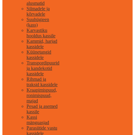
alusmatid
Silmadele ja
kõrvadele
Suuhügieen
(kass)
Karvastiku
hooldus kassile
Kammid, harjad
kassidele
Küünetangid
kassidele
Transpordipuurid
ja kandekotid
kassidele
Rihmad ja
traksid kassidele
Kraapimispuud,
ronimispuud,
majad
Pesad ja asemed
kassile
Kassi
mänguasjad
Parasiitide vastu
kassidele