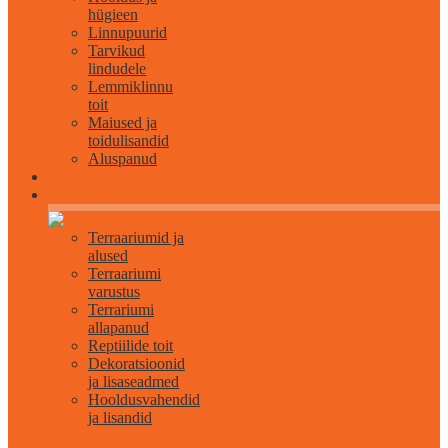
hügieen
Linnupuurid
Tarvikud
lindudele
Lemmiklinnu
toit
Maiused ja
toidulisandid
Aluspanud
Roomajatele
Terraariumid ja
alused
Terraariumi
varustus
Terrariumi
allapanud
Reptiilide toit
Dekoratsioonid
ja lisaseadmed
Hooldusvahendid
ja lisandid