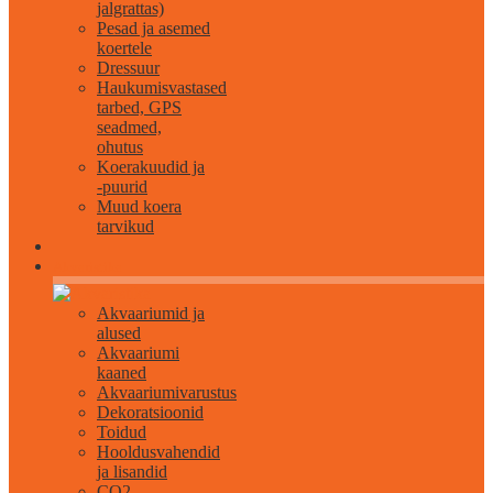
jalgrattas)
Pesad ja asemed
koertele
Dressuur
Haukumisvastased
tarbed, GPS
seadmed,
ohutus
Koerakuudid ja
-puurid
Muud koera
tarvikud
Akvaristika
Akvaariumid ja
alused
Akvaariumi
kaaned
Akvaariumivarustus
Dekoratsioonid
Toidud
Hooldusvahendid
ja lisandid
CO2