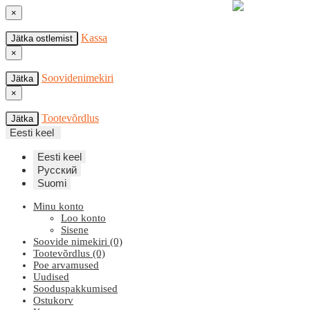
×
Kassa
Jätka ostlemist
×
Soovidenimekiri
Jätka
×
Tootevõrdlus
Jätka
Eesti keel
Eesti keel
Русский
Suomi
Minu konto
Loo konto
Sisene
Soovide nimekiri (0)
Tootevõrdlus (0)
Poe arvamused
Uudised
Sooduspakkumised
Ostukorv