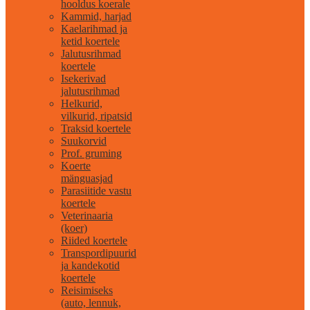
hooldus koerale
Kammid, harjad
Kaelarihmad ja
ketid koertele
Jalutusrihmad
koertele
Isekerivad
jalutusrihmad
Helkurid,
vilkurid, ripatsid
Traksid koertele
Suukorvid
Prof. gruming
Koerte
mänguasjad
Parasiitide vastu
koertele
Veterinaaria
(koer)
Riided koertele
Transpordipuurid
ja kandekotid
koertele
Reisimiseks
(auto, lennuk,