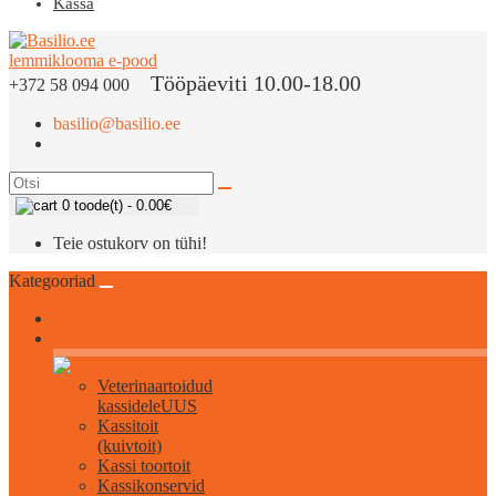
Kassa
Tööpäeviti 10.00-18.00
+372 58 094 000
basilio@basilio.ee
0 toode(t) - 0.00€
Teie ostukorv on tühi!
Kategooriad
Kõik kassidele
Veterinaartoidud
kassidele
UUS
Kassitoit
(kuivtoit)
Kassi toortoit
Kassikonservid