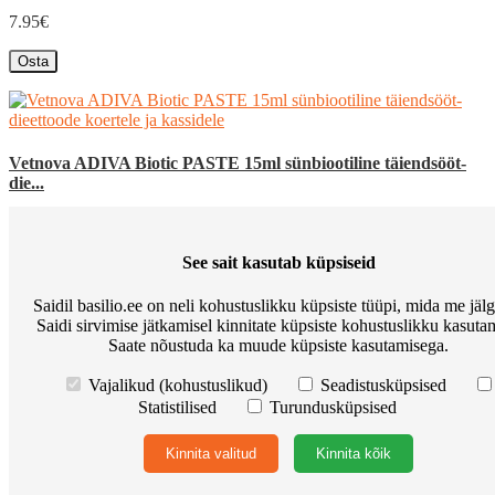
7.95€
Osta
Vetnova ADIVA Biotic PASTE 15ml sünbiootiline täiendsööt-
die...
Vetnova ADIVA Biotic PASTA on suurepärase maitsuvsega
sünbiootiline täiendsööt-dieettoode koertele ja kassidele, mis
See sait kasutab küpsiseid
sisaldab probiootikume ja prebiootikume, et stabiliseerida seedetrakti
teg..
Saidil basilio.ee on neli kohustuslikku küpsiste tüüpi, mida me jäl
Saidi sirvimise jätkamisel kinnitate küpsiste kohustuslikku kasutam
21.60€
Saate nõustuda ka muude küpsiste kasutamisega.
Osta
Vajalikud (kohustuslikud)
Seadistusküpsised
Statistilised
Turundusküpsised
Kinnita valitud
Kinnita kõik
Vetnova ALYSIA Plus N30 lüsiini ja trüptofaaniga