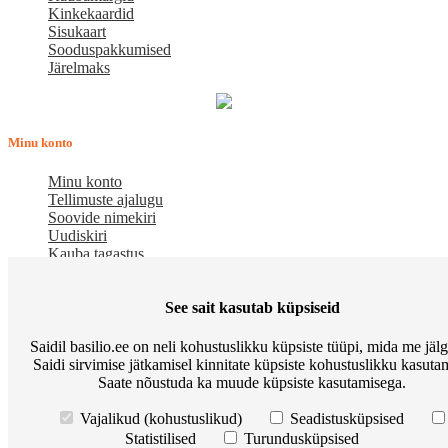
Kinkekaardid
Sisukaart
Sooduspakkumised
Järelmaks
Minu konto
Minu konto
Tellimuste ajalugu
Soovide nimekiri
Uudiskiri
Kauba tagastus
Meist
See sait kasutab küpsiseid
E-pood BASILIO.EE on asutatud 2015. aastal perekonnaäri, mis
Saidil basilio.ee on neli kohustuslikku küpsiste tüüpi, mida me jäl
pakub kaupu lemmikloomadele. Me hindame igat ostjat ja väga
Saidi sirvimise jätkamisel kinnitate küpsiste kohustuslikku kasutam
loodame, et meie uued kliendid muutuvad püsiklientideks. Me
Saate nõustuda ka muude küpsiste kasutamisega.
loodame pikaajalisele ja viljakale koostööle.
Osta Go Native kassitoitu ja võida Apple Watch
Korduma kippuvad
Vajalikud (kohustuslikud)
Seadistusküpsised
küsimused
Meist
Põhitingimused
Preemiapunktid. Allahindlus kuni
Statistilised
Turundusküpsised
10%
Kuidas kasutada sooduskupongi?
Järelmaks
Tarneviis