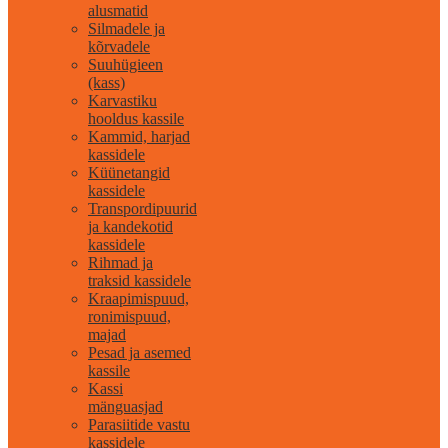
alusmatid
Silmadele ja
kõrvadele
Suuhügieen
(kass)
Karvastiku
hooldus kassile
Kammid, harjad
kassidele
Küünetangid
kassidele
Transpordipuurid
ja kandekotid
kassidele
Rihmad ja
traksid kassidele
Kraapimispuud,
ronimispuud,
majad
Pesad ja asemed
kassile
Kassi
mänguasjad
Parasiitide vastu
kassidele