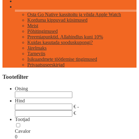
Info
Osta Go Native kassitoitu ja võida Apple Watch
Korduma kippuvad küsimused
Meist
Põhitingimused
Preemiapunktid. Allahindlus kuni 10%
Kuidas kasutada sooduskupongi?
Järelmaks
Tarneviis
Isikuandmete töötlemise tingimused
Privaatsuseeskirjad
Tootefilter
Otsing
Hind
€ -
€
Tootjad
Cavalor
0