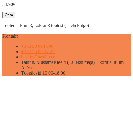
33.90€
Osta
Tooted 1 kuni 3, kokku 3 tootest (1 lehekülge)
Kontakt
+372 58 094 000
+372 55 90 27 29
basilio@basilio.ee
Tallinn, Mustamäe tee 4 (Talleksi maja) 1.korrus, ruum
A156
Tööpäeviti 10.00-18.00