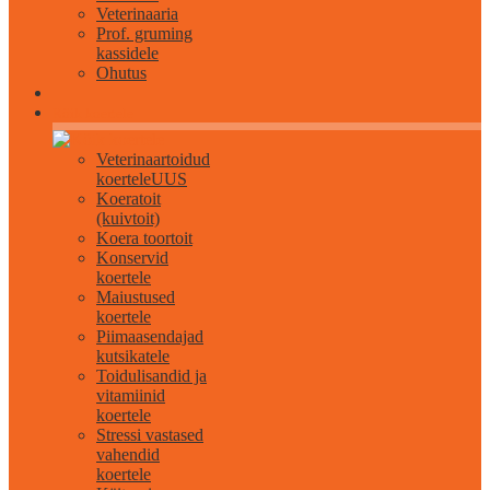
Veterinaaria
Prof. gruming
kassidele
Ohutus
Kõik koertele
Veterinaartoidud
koertele
UUS
Koeratoit
(kuivtoit)
Koera toortoit
Konservid
koertele
Maiustused
koertele
Piimaasendajad
kutsikatele
Toidulisandid ja
vitamiinid
koertele
Stressi vastased
vahendid
koertele