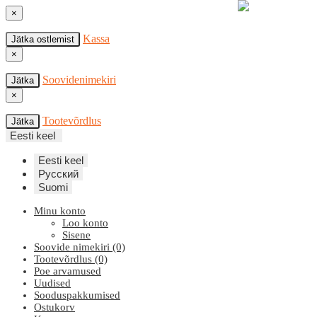
×
Kassa
Jätka ostlemist
×
Soovidenimekiri
Jätka
×
Tootevõrdlus
Jätka
Eesti keel
Eesti keel
Русский
Suomi
Minu konto
Loo konto
Sisene
Soovide nimekiri (0)
Tootevõrdlus (0)
Poe arvamused
Uudised
Sooduspakkumised
Ostukorv