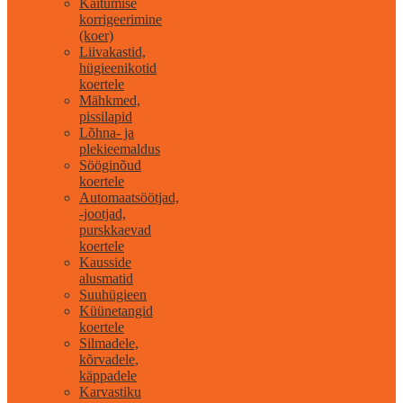
Käitumise
korrigeerimine
(koer)
Liivakastid,
hügieenikotid
koertele
Mähkmed,
pissilapid
Lõhna- ja
plekieemaldus
Sööginõud
koertele
Automaatsöötjad,
-jootjad,
purskkaevad
koertele
Kausside
alusmatid
Suuhügieen
Küünetangid
koertele
Silmadele,
kõrvadele,
käppadele
Karvastiku