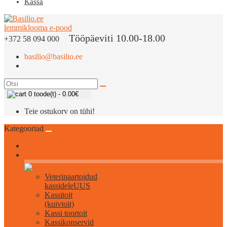
Kassa
Tööpäeviti 10.00-18.00
+372 58 094 000
basilio@basilio.ee
0 toode(t) - 0.00€
Teie ostukorv on tühi!
Kategooriad
Kõik kassidele
Veterinaartoidud
kassidele
UUS
Kassitoit
(kuivtoit)
Kassi toortoit
Kassikonservid