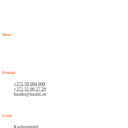
Meist
E-pood BASILIO.EE on asutatud 2015. aastal perekonnaäri, mis
pakub kaupu lemmikloomadele. Me hindame igat ostjat ja väga
loodame, et meie uued kliendid muutuvad püsiklientideks. Me
loodame pikaajalisele ja viljakale koostööle.
Kontakt
+372 58 094 000
+372 55 90 27 29
basilio@basilio.ee
Tallinn, Mustamäe tee 4 (Talleksi maja) 1.korrus, ruum A156
Tööpäeviti 10.00-18.00
Lisad
Kaubamärgid