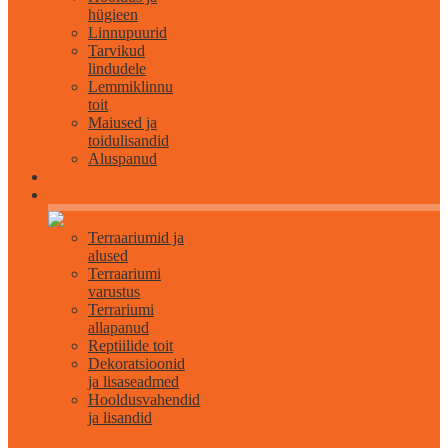
hügieen
Linnupuurid
Tarvikud
lindudele
Lemmiklinnu
toit
Maiused ja
toidulisandid
Aluspanud
Roomajatele
Terraariumid ja
alused
Terraariumi
varustus
Terrariumi
allapanud
Reptiilide toit
Dekoratsioonid
ja lisaseadmed
Hooldusvahendid
ja lisandid