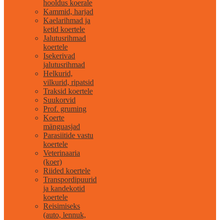
hooldus koerale
Kammid, harjad
Kaelarihmad ja
ketid koertele
Jalutusrihmad
koertele
Isekerivad
jalutusrihmad
Helkurid,
vilkurid, ripatsid
Traksid koertele
Suukorvid
Prof. gruming
Koerte
mänguasjad
Parasiitide vastu
koertele
Veterinaaria
(koer)
Riided koertele
Transpordipuurid
ja kandekotid
koertele
Reisimiseks
(auto, lennuk,