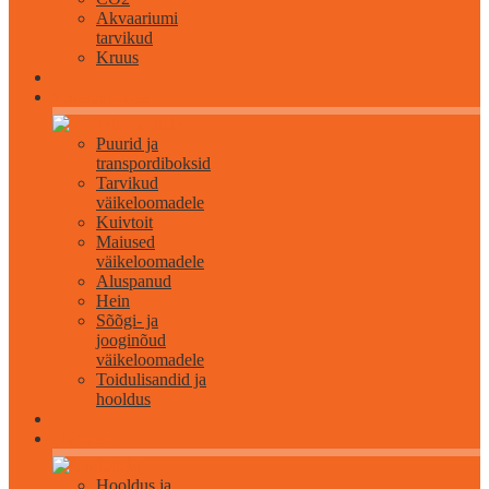
Akvaariumi
tarvikud
Kruus
Väikeloomadele
Puurid ja
transpordiboksid
Tarvikud
väikeloomadele
Kuivtoit
Maiused
väikeloomadele
Aluspanud
Hein
Sõõgi- ja
jooginõud
väikeloomadele
Toidulisandid ja
hooldus
Lindudele
Hooldus ja