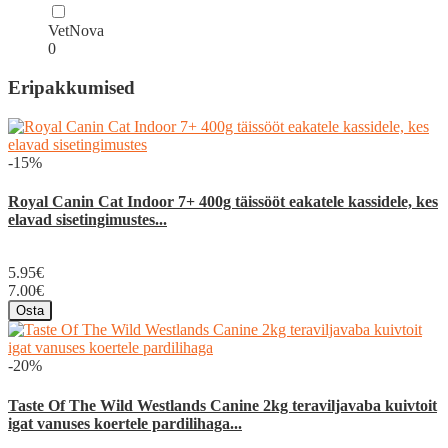
VetNova
0
Eripakkumised
-15%
Royal Canin Cat Indoor 7+ 400g täissööt eakatele kassidele, kes
elavad sisetingimustes...
5.95€
7.00€
Osta
-20%
Taste Of The Wild Westlands Canine 2kg teraviljavaba kuivtoit
igat vanuses koertele pardilihaga...