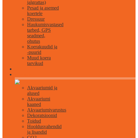
jalgrattas)
Pesad ja asemed
koertele
Dressuur
Haukumisvastased
tarbed, GPS
seadmed,
ohutus
Koerakuudid ja
-puurid
Muud koera
tarvikud
Akvaristika
Akvaariumid ja
alused
Akvaariumi
kaaned
Akvaariumivarustus
Dekoratsioonid
Toidud
Hooldusvahendid
ja lisandid
CO2