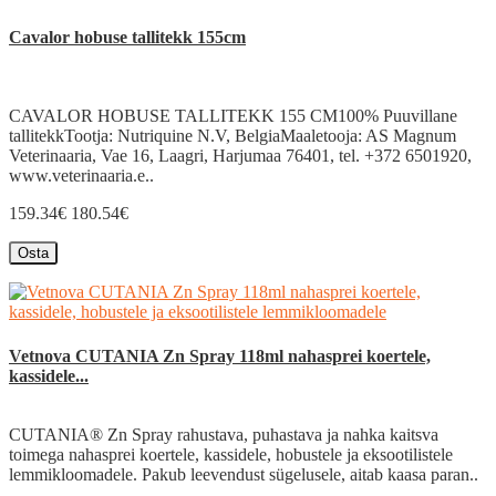
Cavalor hobuse tallitekk 155cm
CAVALOR HOBUSE TALLITEKK 155 CM100% Puuvillane
tallitekkTootja: Nutriquine N.V, BelgiaMaaletooja: AS Magnum
Veterinaaria, Vae 16, Laagri, Harjumaa 76401, tel. +372 6501920,
www.veterinaaria.e..
159.34€
180.54€
Osta
Vetnova CUTANIA Zn Spray 118ml nahasprei koertele,
kassidele...
CUTANIA® Zn Spray rahustava, puhastava ja nahka kaitsva
toimega nahasprei koertele, kassidele, hobustele ja eksootilistele
lemmikloomadele. Pakub leevendust sügelusele, aitab kaasa paran..