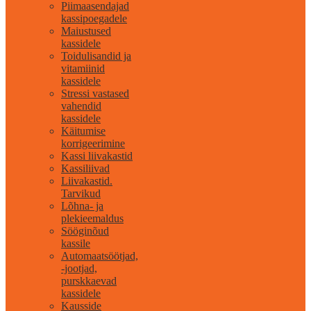
Piimaasendajad
kassipoegadele
Maiustused
kassidele
Toidulisandid ja
vitamiinid
kassidele
Stressi vastased
vahendid
kassidele
Käitumise
korrigeerimine
Kassi liivakastid
Kassiliivad
Liivakastid.
Tarvikud
Lõhna- ja
plekieemaldus
Sööginõud
kassile
Automaatsöötjad,
-jootjad,
purskkaevad
kassidele
Kausside