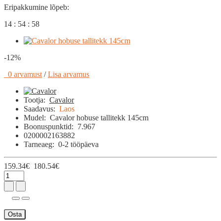
Eripakkumine lõpeb:
14 : 54 : 57
-12%
0 arvamust
/
Lisa arvamus
Tootja:
Cavalor
Saadavus:
Laos
Mudel:
Cavalor hobuse tallitekk 145cm
Boonuspunktid:
7.967
0200002163882
Tarneaeg:
0-2 tööpäeva
159.34€
180.54€
Osta