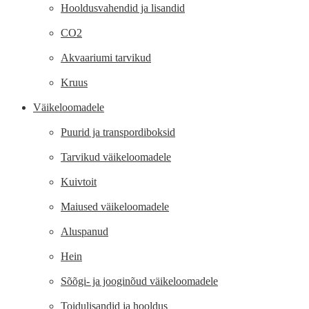
Hooldusvahendid ja lisandid
CO2
Akvaariumi tarvikud
Kruus
Väikeloomadele
Puurid ja transpordiboksid
Tarvikud väikeloomadele
Kuivtoit
Maiused väikeloomadele
Aluspanud
Hein
Sõõgi- ja jooginõud väikeloomadele
Toidulisandid ja hooldus