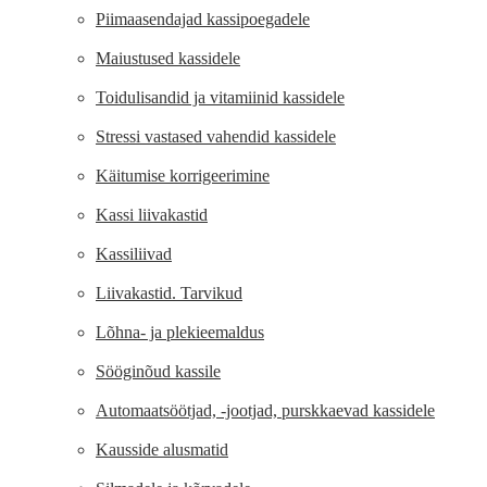
Piimaasendajad kassipoegadele
Maiustused kassidele
Toidulisandid ja vitamiinid kassidele
Stressi vastased vahendid kassidele
Käitumise korrigeerimine
Kassi liivakastid
Kassiliivad
Liivakastid. Tarvikud
Lõhna- ja plekieemaldus
Sööginõud kassile
Automaatsöötjad, -jootjad, purskkaevad kassidele
Kausside alusmatid