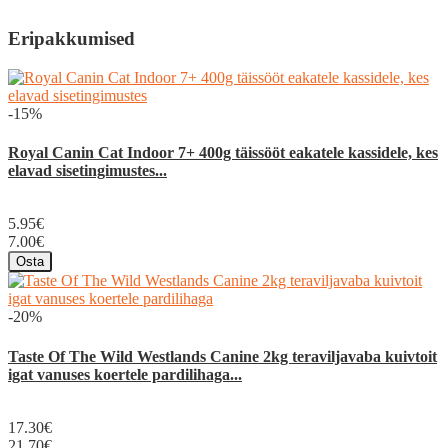
Eripakkumised
-15%
Royal Canin Cat Indoor 7+ 400g täissööt eakatele kassidele, kes
elavad sisetingimustes...
5.95€
7.00€
Osta
-20%
Taste Of The Wild Westlands Canine 2kg teraviljavaba kuivtoit
igat vanuses koertele pardilihaga...
17.30€
21.70€