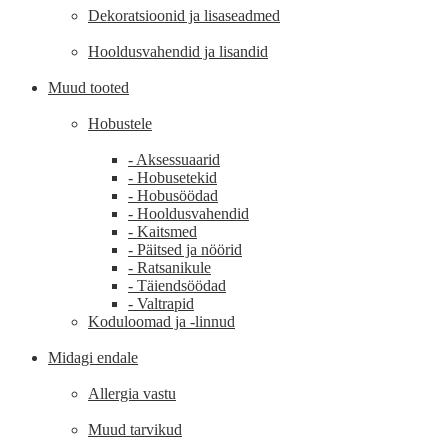
Dekoratsioonid ja lisaseadmed
Hooldusvahendid ja lisandid
Muud tooted
Hobustele
- Aksessuaarid
- Hobusetekid
- Hobusöödad
- Hooldusvahendid
- Kaitsmed
- Päitsed ja nöörid
- Ratsanikule
- Täiendsöödad
- Valtrapid
Koduloomad ja -linnud
Midagi endale
Allergia vastu
Muud tarvikud