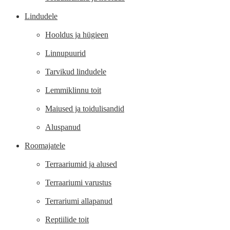
Lindudele
Hooldus ja hügieen
Linnupuurid
Tarvikud lindudele
Lemmiklinnu toit
Maiused ja toidulisandid
Aluspanud
Roomajatele
Terraariumid ja alused
Terraariumi varustus
Terrariumi allapanud
Reptiilide toit