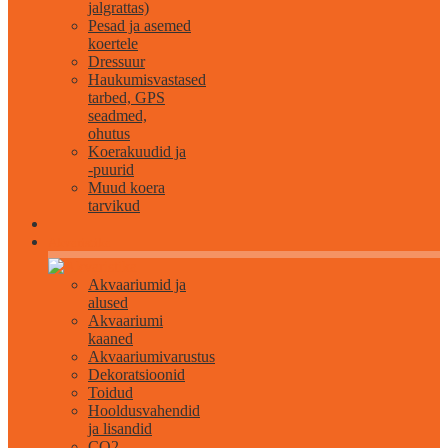
jalgrattas)
Pesad ja asemed
koertele
Dressuur
Haukumisvastased
tarbed, GPS
seadmed,
ohutus
Koerakuudid ja
-puurid
Muud koera
tarvikud
Akvaristika
Akvaariumid ja
alused
Akvaariumi
kaaned
Akvaariumivarustus
Dekoratsioonid
Toidud
Hooldusvahendid
ja lisandid
CO2