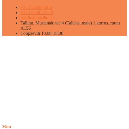
+372 58 094 000
+372 55 90 27 29
basilio@basilio.ee
Tallinn, Mustamäe tee 4 (Talleksi maja) 1.korrus, ruum
A156
Tööpäeviti 10.00-18.00
Meist