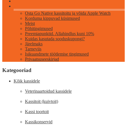
Info
Osta Go Native kassitoitu ja võida Apple Watch
Korduma kippuvad küsimused
Meist
Põhitingimused
Preemiapunktid. Allahindlus kuni 10%
Kuidas kasutada sooduskupongi?
Järelmaks
Tarneviis
Isikuandmete töötlemise tingimused
Privaatsuseeskirjad
Kategooriad
Kõik kassidele
Veterinaartoidud kassidele
Kassitoit (kuivtoit)
Kassi toortoit
Kassikonservid