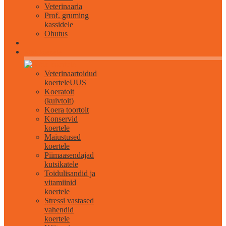
Veterinaaria
Prof. gruming
kassidele
Ohutus
Kõik koertele
Veterinaartoidud
koertele
UUS
Koeratoit
(kuivtoit)
Koera toortoit
Konservid
koertele
Maiustused
koertele
Piimaasendajad
kutsikatele
Toidulisandid ja
vitamiinid
koertele
Stressi vastased
vahendid
koertele