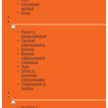
Akvaariumi
tarvikud
Kruus
Väikeloomadele
Puurid ja
transpordiboksid
Tarvikud
väikeloomadele
Kuivtoit
Maiused
väikeloomadele
Aluspanud
Hein
Sõõgi- ja
jooginõud
väikeloomadele
Toidulisandid ja
hooldus
Lindudele
Hooldus ja