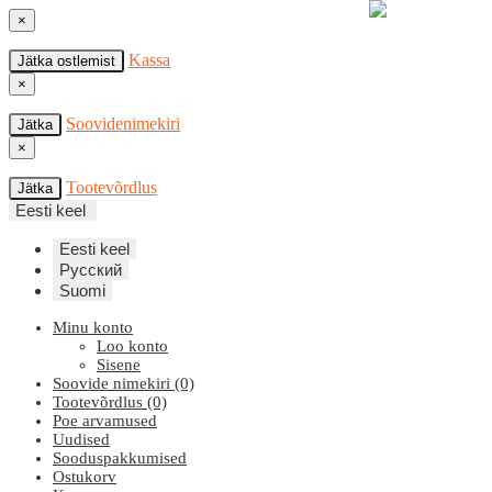
×
Kassa
Jätka ostlemist
×
Soovidenimekiri
Jätka
×
Tootevõrdlus
Jätka
Eesti keel
Eesti keel
Русский
Suomi
Minu konto
Loo konto
Sisene
Soovide nimekiri (0)
Tootevõrdlus (0)
Poe arvamused
Uudised
Sooduspakkumised
Ostukorv