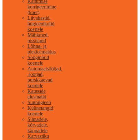
Käitumise
korrigeerimine
(koer)
Liivakastid,
hügieenikotid
koertele
Mähkmed,
pissilapid
Lõhna- ja
plekieemaldus
Sööginõud
koertele
Automaatsöötjad,
-jootjad,
purskkaevad
koertele
Kausside
alusmatid
Suuhügieen
Küünetangid
koertele
Silmadele,
kõrvadele,
käppadele
Karvastiku