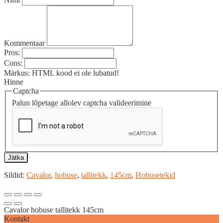
Kommentaar
Pros:
Cons:
Märkus:
HTML kood ei ole lubatud!
Hinne
Captcha
Palun lõpetage allolev captcha valideerimine
Jätka
Sildid:
Cavalor
,
hobuse
,
tallitekk
,
145cm
,
Hobusetekid
Cavalor hobuse tallitekk 145cm
Kontakt