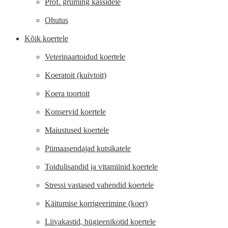
Prof. gruming kassidele
Ohutus
Kõik koertele
Veterinaartoidud koertele
Koeratoit (kuivtoit)
Koera toortoit
Konservid koertele
Maiustused koertele
Piimaasendajad kutsikatele
Toidulisandid ja vitamiinid koertele
Stressi vastased vahendid koertele
Käitumise korrigeerimine (koer)
Liivakastid, hügieenikotid koertele