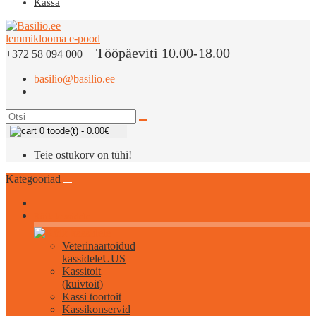
Kassa
Tööpäeviti 10.00-18.00
+372 58 094 000
basilio@basilio.ee
0 toode(t) - 0.00€
Teie ostukorv on tühi!
Kategooriad
Kõik kassidele
Veterinaartoidud
kassidele
UUS
Kassitoit
(kuivtoit)
Kassi toortoit
Kassikonservid