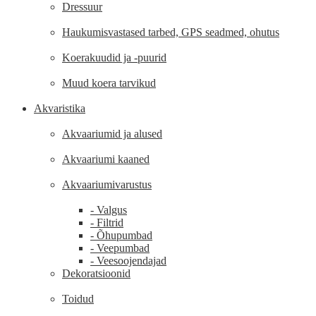
Dressuur
Haukumisvastased tarbed, GPS seadmed, ohutus
Koerakuudid ja -puurid
Muud koera tarvikud
Akvaristika
Akvaariumid ja alused
Akvaariumi kaaned
Akvaariumivarustus
- Valgus
- Filtrid
- Õhupumbad
- Veepumbad
- Veesoojendajad
Dekoratsioonid
Toidud