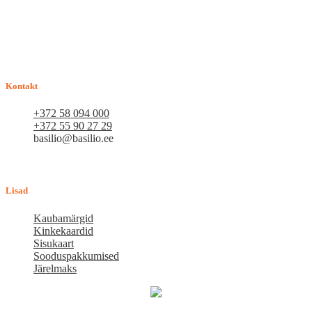
E-pood BASILIO.EE on asutatud 2015. aastal perekonnaäri, mis
pakub kaupu lemmikloomadele. Me hindame igat ostjat ja väga
loodame, et meie uued kliendid muutuvad püsiklientideks. Me
loodame pikaajalisele ja viljakale koostööle.
Kontakt
+372 58 094 000
+372 55 90 27 29
basilio@basilio.ee
Tallinn, Mustamäe tee 4 (Talleksi maja) 1.korrus, ruum A156
Tööpäeviti 10.00-18.00
Lisad
Kaubamärgid
Kinkekaardid
Sisukaart
Sooduspakkumised
Järelmaks