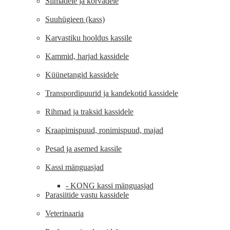
Silmadele ja kõrvadele
Suuhügieen (kass)
Karvastiku hooldus kassile
Kammid, harjad kassidele
Küünetangid kassidele
Transpordipuurid ja kandekotid kassidele
Rihmad ja traksid kassidele
Kraapimispuud, ronimispuud, majad
Pesad ja asemed kassile
Kassi mänguasjad
- KONG kassi mänguasjad
Parasiitide vastu kassidele
Veterinaaria