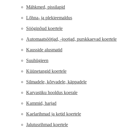
Mähkmed, pissilapid
Lõhna- ja plekieemaldus
Sööginõud koertele
Automaatsöötjad, -jootjad, purskkaevad koertele
Kausside alusmatid
Suuhügieen
Küünetangid koertele
Silmadele, kõrvadele, käppadele
Karvastiku hooldus koerale
Kammid, harjad
Kaelarihmad ja ketid koertele
Jalutusrihmad koertele