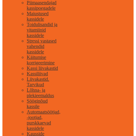
Piimaasendajad
kassipoegadele
Maiustused
kassidele
Toidulisandid ja
vitamiinid
kassidele
Stressi vastased
vahendid
kassidele
Käitumise
korrigeerimine
Kassi liivakastid
Kassiliivad
Liivakastid.
Tarvikud
Lõhna- ja
plekieemaldus
Sööginõud
kassile
Automaatsöötjad,
-jootjad,
purskkaevad
kassidele
Kausside