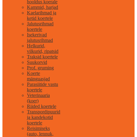
hooldus koerale
Kammid, harjad
Kaelarihmad ja
ketid koertele
Jalutusrihmad
koertele
Isekerivad
jalutusrihmad
Helkurid,
vilkurid, ripatsid
Traksid koertele
Suukorvid
Prof. gruming
Koerte
mänguasjad
Parasiitide vastu
koertele
Veterinaaria
(koer)
Riided koertele
Transpordipuurid
ja kandekotid
koertele
Reisimiseks
(auto, lennuk,