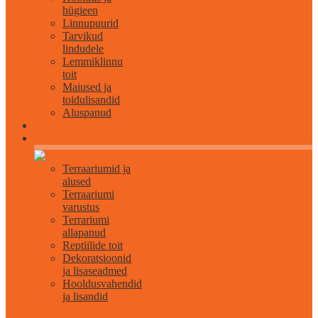
hügieen
Linnupuurid
Tarvikud
lindudele
Lemmiklinnu
toit
Maiused ja
toidulisandid
Aluspanud
Roomajatele
Terraariumid ja
alused
Terraariumi
varustus
Terrariumi
allapanud
Reptiilide toit
Dekoratsioonid
ja lisaseadmed
Hooldusvahendid
ja lisandid