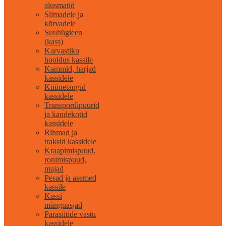
alusmatid
Silmadele ja
kõrvadele
Suuhügieen
(kass)
Karvastiku
hooldus kassile
Kammid, harjad
kassidele
Küünetangid
kassidele
Transpordipuurid
ja kandekotid
kassidele
Rihmad ja
traksid kassidele
Kraapimispuud,
ronimispuud,
majad
Pesad ja asemed
kassile
Kassi
mänguasjad
Parasiitide vastu
kassidele