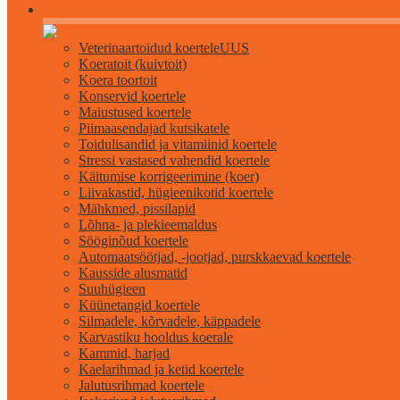
Kõik koertele
Veterinaartoidud koertele
UUS
Koeratoit (kuivtoit)
Koera toortoit
Konservid koertele
Maiustused koertele
Piimaasendajad kutsikatele
Toidulisandid ja vitamiinid koertele
Stressi vastased vahendid koertele
Käitumise korrigeerimine (koer)
Liivakastid, hügieenikotid koertele
Mähkmed, pissilapid
Lõhna- ja plekieemaldus
Sööginõud koertele
Automaatsöötjad, -jootjad, purskkaevad koertele
Kausside alusmatid
Suuhügieen
Küünetangid koertele
Silmadele, kõrvadele, käppadele
Karvastiku hooldus koerale
Kammid, harjad
Kaelarihmad ja ketid koertele
Jalutusrihmad koertele