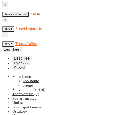
×
Kassa
Jätka ostlemist
×
Soovidenimekiri
Jätka
×
Tootevõrdlus
Jätka
Eesti keel
Eesti keel
Русский
Suomi
Minu konto
Loo konto
Sisene
Soovide nimekiri (0)
Tootevõrdlus (0)
Poe arvamused
Uudised
Sooduspakkumised
Ostukorv