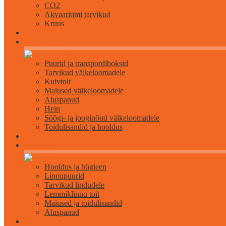
CO2
Akvaariumi tarvikud
Kruus
Väikeloomadele
Puurid ja transpordiboksid
Tarvikud väikeloomadele
Kuivtoit
Maiused väikeloomadele
Aluspanud
Hein
Sõõgi- ja jooginõud väikeloomadele
Toidulisandid ja hooldus
Lindudele
Hooldus ja hügieen
Linnupuurid
Tarvikud lindudele
Lemmiklinnu toit
Maiused ja toidulisandid
Aluspanud