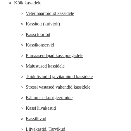
Kõik kassidele
Veterinaartoidud kassidele
Kassitoit (kuivtoit)
Kassi toortoit
Kassikonservid
Piimaasendajad kassipoegadele
Maiustused kassidele
Toidulisandid ja vitamiinid kassidele
Stressi vastased vahendid kassidele
Käitumise korrigeerimine
Kassi liivakastid
Kassiliivad
Liivakastid. Tarvikud