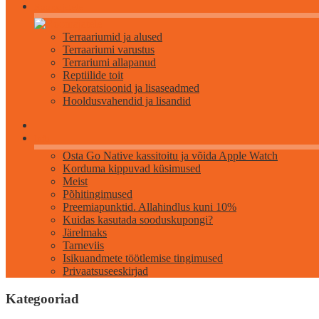
Roomajatele
Terraariumid ja alused
Terraariumi varustus
Terrariumi allapanud
Reptiilide toit
Dekoratsioonid ja lisaseadmed
Hooldusvahendid ja lisandid
Info
Osta Go Native kassitoitu ja võida Apple Watch
Korduma kippuvad küsimused
Meist
Põhitingimused
Preemiapunktid. Allahindlus kuni 10%
Kuidas kasutada sooduskupongi?
Järelmaks
Tarneviis
Isikuandmete töötlemise tingimused
Privaatsuseeskirjad
Kategooriad