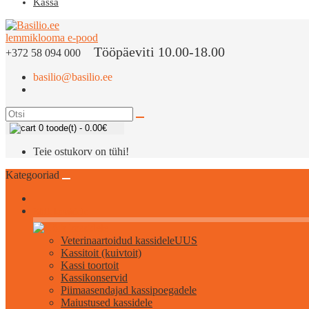
Kassa
Tööpäeviti 10.00-18.00
+372 58 094 000
basilio@basilio.ee
0 toode(t) - 0.00€
Teie ostukorv on tühi!
Kategooriad
Kõik kassidele
Veterinaartoidud kassidele
UUS
Kassitoit (kuivtoit)
Kassi toortoit
Kassikonservid
Piimaasendajad kassipoegadele
Maiustused kassidele