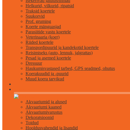
Isekerivad jalutusrihmad
Helkurid, vilkurid, ripatsid
Traksid koertele
Suukorvid
Prof. gruming
Koerte mänguasjad
Parasiitide vastu koertele
Veterinaaria (koer)
Riided koertele
Transpordipuurid ja kandekotid koertele
Reisimiseks (auto, lennuk, jalgrattas)
Pesad ja asemed koertele
Dressuur
Haukumisvastased tarbed, GPS seadmed, ohutus
Koerakuudid ja -puurid
Muud koera tarvikud
Akvaristika
Akvaariumid ja alused
Akvaariumi kaaned
Akvaariumivarustus
Dekoratsioonid
Toidud
Hooldusvahendid ja lisandid