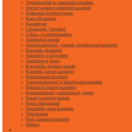
Toidulisandid ja vitamiinid kassidele
Stressi vastased vahendid kassidele
Käitumise korrigeerimine
Kassi liivakastid
Kassiliivad
Liivakastid. Tarvikud
Lõhna- ja plekieemaldus
Sööginõud kassile
Automaatsöötjad, -jootjad, purskkaevad kassidele
Kausside alusmatid
Silmadele ja kõrvadele
Suuhügieen (kass)
Karvastiku hooldus kassile
Kammid, harjad kassidele
Küünetangid kassidele
Transpordipuurid ja kandekotid kassidele
Rihmad ja traksid kassidele
Kraapimispuud, ronimispuud, majad
Pesad ja asemed kassile
Kassi mänguasjad
Parasiitide vastu kassidele
Veterinaaria
Prof. gruming kassidele
Ohutus