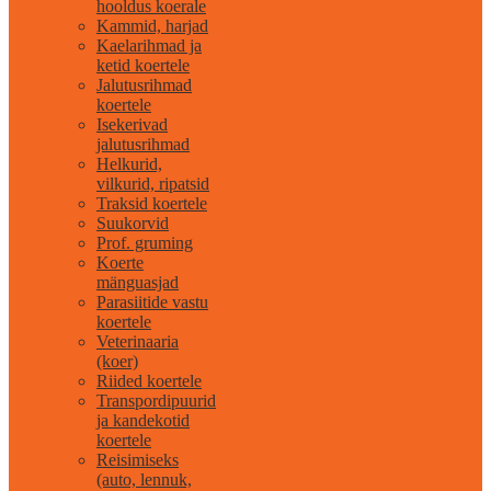
hooldus koerale
Kammid, harjad
Kaelarihmad ja
ketid koertele
Jalutusrihmad
koertele
Isekerivad
jalutusrihmad
Helkurid,
vilkurid, ripatsid
Traksid koertele
Suukorvid
Prof. gruming
Koerte
mänguasjad
Parasiitide vastu
koertele
Veterinaaria
(koer)
Riided koertele
Transpordipuurid
ja kandekotid
koertele
Reisimiseks
(auto, lennuk,