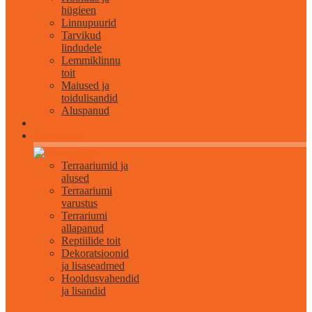
hügieen
Linnupuurid
Tarvikud
lindudele
Lemmiklinnu
toit
Maiused ja
toidulisandid
Aluspanud
Roomajatele
Terraariumid ja
alused
Terraariumi
varustus
Terrariumi
allapanud
Reptiilide toit
Dekoratsioonid
ja lisaseadmed
Hooldusvahendid
ja lisandid