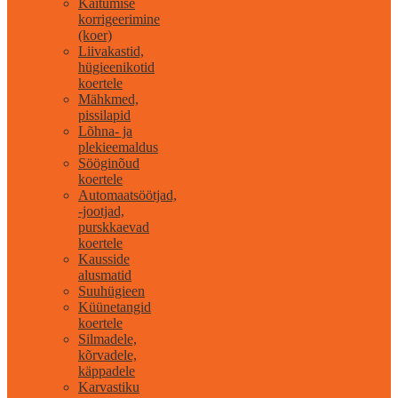
Käitumise
korrigeerimine
(koer)
Liivakastid,
hügieenikotid
koertele
Mähkmed,
pissilapid
Lõhna- ja
plekieemaldus
Sööginõud
koertele
Automaatsöötjad,
-jootjad,
purskkaevad
koertele
Kausside
alusmatid
Suuhügieen
Küünetangid
koertele
Silmadele,
kõrvadele,
käppadele
Karvastiku