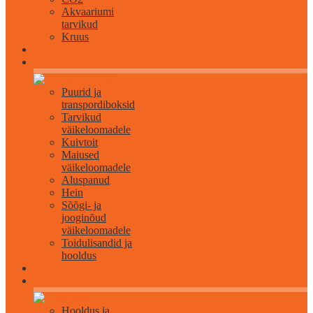
Akvaariumi
tarvikud
Kruus
Väikeloomadele
Puurid ja
transpordiboksid
Tarvikud
väikeloomadele
Kuivtoit
Maiused
väikeloomadele
Aluspanud
Hein
Sõõgi- ja
jooginõud
väikeloomadele
Toidulisandid ja
hooldus
Lindudele
Hooldus ja