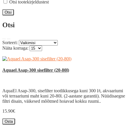
Otsi tootekirjeldustest
Otsi
Sorteeri:
Näita korraga:
Aquael Asap-300 sisefilter (20-80l)
AquaEl Asap-300, sisefilter tootlikkusega kuni 300 l/t, akvaariumi
või terraariumi maht kuni 20-80l. (2-aastane garantii). Nüüdisaegne
filtri disain, väikesed mõõtmed hoiavad kokku ruumi..
15.90€
Osta