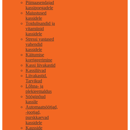
Piimaasendajad
kassipoegadele
Maiustused
kassidele
Toidulisandid ja
vitamiinid
kassidele
Stressi vastased
vahendid
kassidele
Käitumise
korrigeerimine
Kassi liivakastid
Kassiliivad
Liivakastid.
Tarvikud
Lõhna- ja
plekieemaldus
Sööginõud
kassile
Automaatsöötjad,
-jootjad,
purskkaevad
kassidele
Kausside