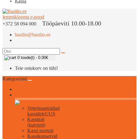
Kassa
Tööpäeviti 10.00-18.00
+372 58 094 000
basilio@basilio.ee
0 toode(t) - 0.00€
Teie ostukorv on tühi!
Kategooriad
Kõik kassidele
Veterinaartoidud
kassidele
UUS
Kassitoit
(kuivtoit)
Kassi toortoit
Kassikonservid