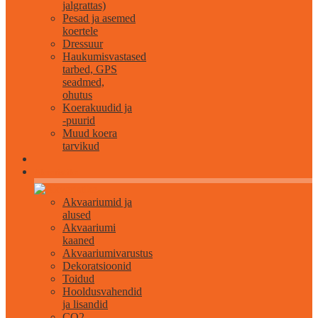
jalgrattas)
Pesad ja asemed
koertele
Dressuur
Haukumisvastased
tarbed, GPS
seadmed,
ohutus
Koerakuudid ja
-puurid
Muud koera
tarvikud
Akvaristika
Akvaariumid ja
alused
Akvaariumi
kaaned
Akvaariumivarustus
Dekoratsioonid
Toidud
Hooldusvahendid
ja lisandid
CO2