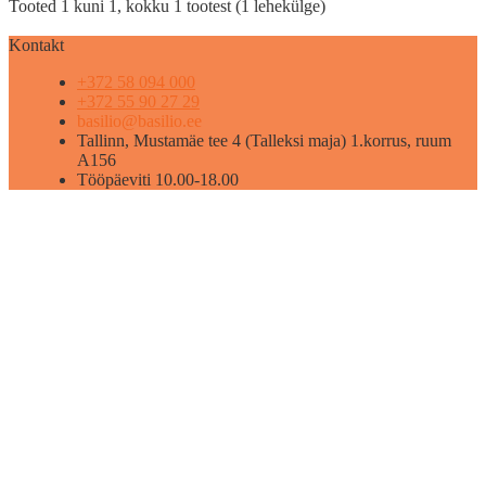
Tooted 1 kuni 1, kokku 1 tootest (1 lehekülge)
Kontakt
+372 58 094 000
+372 55 90 27 29
basilio@basilio.ee
Tallinn, Mustamäe tee 4 (Talleksi maja) 1.korrus, ruum
A156
Tööpäeviti 10.00-18.00