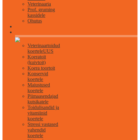
Veterinaaria
Prof. gruming
kassidele
Ohutus
Kõik koertele
Veterinaartoidud
koertele
UUS
Koeratoit
(kuivtoit)
Koera toortoit
Konservid
koertele
Maiustused
koertele
Piimaasendajad
kutsikatele
Toidulisandid ja
vitamiinid
koertele
Stressi vastased
vahendid
koertele