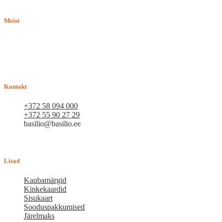
Meist
E-pood BASILIO.EE on asutatud 2015. aastal perekonnaäri, mis
pakub kaupu lemmikloomadele. Me hindame igat ostjat ja väga
loodame, et meie uued kliendid muutuvad püsiklientideks. Me
loodame pikaajalisele ja viljakale koostööle.
Kontakt
+372 58 094 000
+372 55 90 27 29
basilio@basilio.ee
Tallinn, Mustamäe tee 4 (Talleksi maja) 1.korrus, ruum A156
Tööpäeviti 10.00-18.00
Lisad
Kaubamärgid
Kinkekaardid
Sisukaart
Sooduspakkumised
Järelmaks