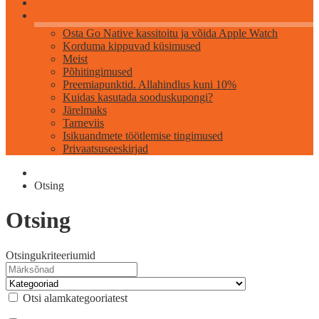
Info
Osta Go Native kassitoitu ja võida Apple Watch
Korduma kippuvad küsimused
Meist
Põhitingimused
Preemiapunktid. Allahindlus kuni 10%
Kuidas kasutada sooduskupongi?
Järelmaks
Tarneviis
Isikuandmete töötlemise tingimused
Privaatsuseeskirjad
Otsing
Otsing
Otsingukriteeriumid
Otsi alamkategooriatest