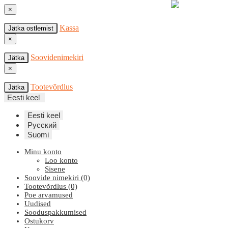
×
Kassa
Jätka ostlemist
×
Soovidenimekiri
Jätka
×
Tootevõrdlus
Jätka
Eesti keel
Eesti keel
Русский
Suomi
Minu konto
Loo konto
Sisene
Soovide nimekiri (0)
Tootevõrdlus (0)
Poe arvamused
Uudised
Sooduspakkumised
Ostukorv