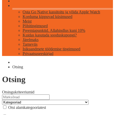
Info
Osta Go Native kassitoitu ja võida Apple Watch
Korduma kippuvad küsimused
Meist
Põhitingimused
Preemiapunktid. Allahindlus kuni 10%
Kuidas kasutada sooduskupongi?
Järelmaks
Tarneviis
Isikuandmete töötlemise tingimused
Privaatsuseeskirjad
Otsing
Otsing
Otsingukriteeriumid
Otsi alamkategooriatest