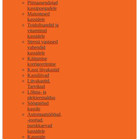
Piimaasendajad
kassipoegadele
Maiustused
kassidele
Toidulisandid ja
vitamiinid
kassidele
Stressi vastased
vahendid
kassidele
Käitumise
korrigeerimine
Kassi liivakastid
Kassiliivad
Liivakastid.
Tarvikud
Lõhna- ja
plekieemaldus
Sööginõud
kassile
Automaatsöötjad,
-jootjad,
purskkaevad
kassidele
Kausside