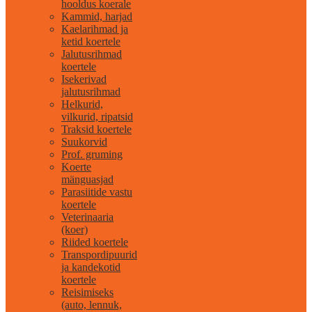
hooldus koerale
Kammid, harjad
Kaelarihmad ja
ketid koertele
Jalutusrihmad
koertele
Isekerivad
jalutusrihmad
Helkurid,
vilkurid, ripatsid
Traksid koertele
Suukorvid
Prof. gruming
Koerte
mänguasjad
Parasiitide vastu
koertele
Veterinaaria
(koer)
Riided koertele
Transpordipuurid
ja kandekotid
koertele
Reisimiseks
(auto, lennuk,