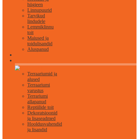
hügieen
Linnupuurid
Tarvikud
lindudele
Lemmiklinnu
toit
Maiused ja
toidulisandid
Aluspanud
Roomajatele
Terraariumid ja
alused
Terraariumi
varustus
Terrariumi
allapanud
Reptiilide toit
Dekoratsioonid
ja lisaseadmed
Hooldusvahendid
ja lisandid