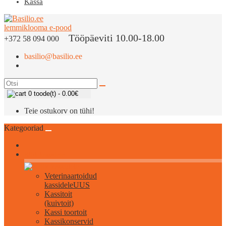
Kassa
Tööpäeviti 10.00-18.00
+372 58 094 000
basilio@basilio.ee
0 toode(t) - 0.00€
Teie ostukorv on tühi!
Kategooriad
Kõik kassidele
Veterinaartoidud
kassidele
UUS
Kassitoit
(kuivtoit)
Kassi toortoit
Kassikonservid