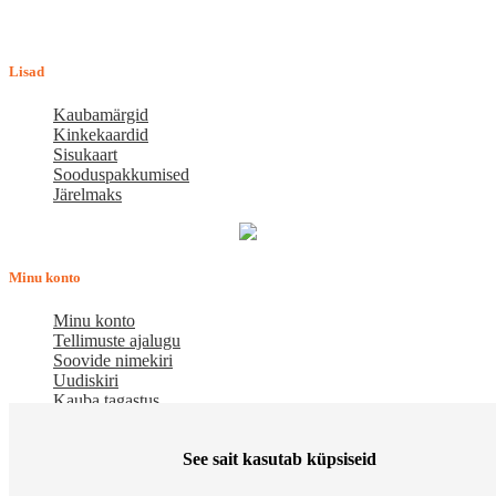
Tallinn, Mustamäe tee 4 (Talleksi maja) 1.korrus, ruum A156
Tööpäeviti 10.00-18.00
Lisad
Kaubamärgid
Kinkekaardid
Sisukaart
Sooduspakkumised
Järelmaks
Minu konto
Minu konto
Tellimuste ajalugu
Soovide nimekiri
Uudiskiri
Kauba tagastus
Meist
See sait kasutab küpsiseid
E-pood BASILIO.EE on asutatud 2015. aastal perekonnaäri, mis