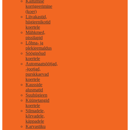
Käitumise
korrigeerimine
(koer)
Liivakastid,
hügieenikotid
koertele
Mähkmed,
pissilapid
Lõhna- ja
plekieemaldus
Sööginõud
koertele
Automaatsöötjad,
-jootjad,
purskkaevad
koertele
Kausside
alusmatid
Suuhügieen
Küünetangid
koertele
Silmadele,
kõrvadele,
käppadele
Karvastiku