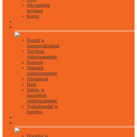
Akvaariumi
tarvikud
Kruus
Väikeloomadele
Puurid ja
transpordiboksid
Tarvikud
väikeloomadele
Kuivtoit
Maiused
väikeloomadele
Aluspanud
Hein
Sõõgi- ja
jooginõud
väikeloomadele
Toidulisandid ja
hooldus
Lindudele
Hooldus ja