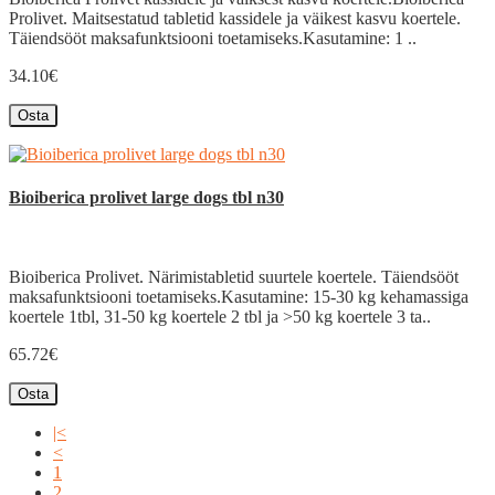
Prolivet. Maitsestatud tabletid kassidele ja väikest kasvu koertele.
Täiendsööt maksafunktsiooni toetamiseks.Kasutamine: 1 ..
34.10€
Osta
Bioiberica prolivet large dogs tbl n30
Bioiberica Prolivet. Närimistabletid suurtele koertele. Täiendsööt
maksafunktsiooni toetamiseks.Kasutamine: 15-30 kg kehamassiga
koertele 1tbl, 31-50 kg koertele 2 tbl ja >50 kg koertele 3 ta..
65.72€
Osta
|<
<
1
2