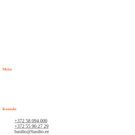
Meist
E-pood BASILIO.EE on asutatud 2015. aastal perekonnaäri, mis
pakub kaupu lemmikloomadele. Me hindame igat ostjat ja väga
loodame, et meie uued kliendid muutuvad püsiklientideks. Me
loodame pikaajalisele ja viljakale koostööle.
Kontakt
+372 58 094 000
+372 55 90 27 29
basilio@basilio.ee