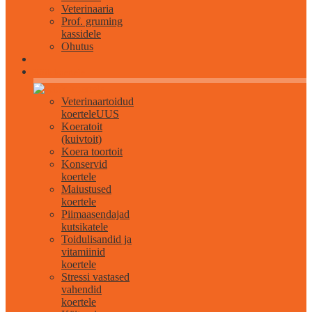
Veterinaaria
Prof. gruming
kassidele
Ohutus
Kõik koertele
Veterinaartoidud
koertele
UUS
Koeratoit
(kuivtoit)
Koera toortoit
Konservid
koertele
Maiustused
koertele
Piimaasendajad
kutsikatele
Toidulisandid ja
vitamiinid
koertele
Stressi vastased
vahendid
koertele