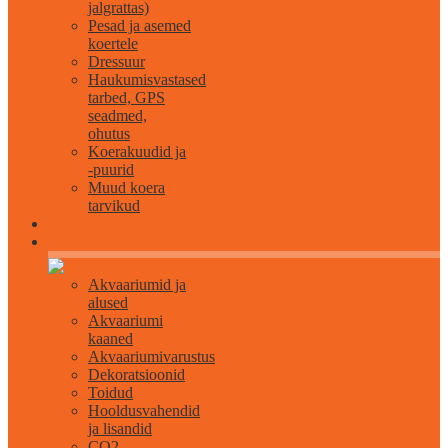
jalgrattas)
Pesad ja asemed
koertele
Dressuur
Haukumisvastased
tarbed, GPS
seadmed,
ohutus
Koerakuudid ja
-puurid
Muud koera
tarvikud
Akvaristika
Akvaariumid ja
alused
Akvaariumi
kaaned
Akvaariumivarustus
Dekoratsioonid
Toidud
Hooldusvahendid
ja lisandid
CO2