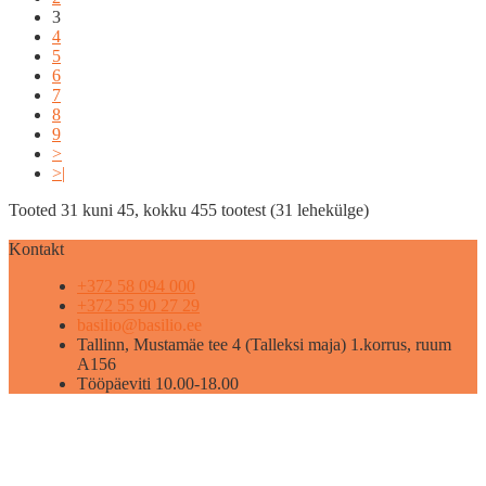
3
4
5
6
7
8
9
>
>|
Tooted 31 kuni 45, kokku 455 tootest (31 lehekülge)
Kontakt
+372 58 094 000
+372 55 90 27 29
basilio@basilio.ee
Tallinn, Mustamäe tee 4 (Talleksi maja) 1.korrus, ruum
A156
Tööpäeviti 10.00-18.00