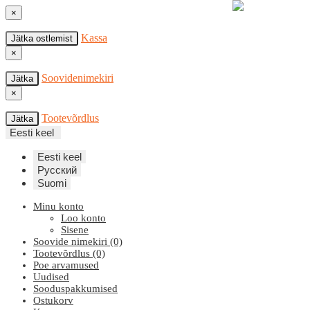
×
Kassa
Jätka ostlemist
×
Soovidenimekiri
Jätka
×
Tootevõrdlus
Jätka
Eesti keel
Eesti keel
Русский
Suomi
Minu konto
Loo konto
Sisene
Soovide nimekiri (0)
Tootevõrdlus (0)
Poe arvamused
Uudised
Sooduspakkumised
Ostukorv