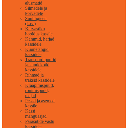
alusmatid
Silmadele ja
kõrvadele
Suuhügieen
(kass)
Karvastiku
hooldus kassile
Kammid, harjad
kassidele
Küünetangid
kassidele
Transpordipuurid
ja kandekotid
kassidele
Rihmad ja
traksid kassidele
Kraapimispuud,
ronimispuud,
majad
Pesad ja asemed
kassile
Kassi
mänguasjad
Parasiitide vastu
kassidele