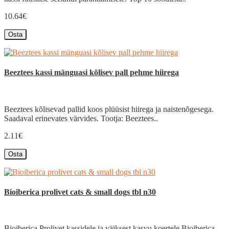
10.64€
Osta
Beeztees kassi mänguasi kõlisev pall pehme hiirega
Beeztees kõlisevad pallid koos plüüsist hiirega ja naistenõgesega.
Saadaval erinevates värvides. Tootja: Beeztees..
2.11€
Osta
Bioiberica prolivet cats & small dogs tbl n30
Bioiberica Prolivet kassidele ja väiksest kasvu koertele.Bioiberica