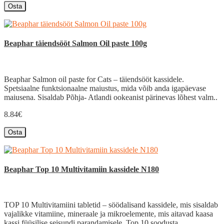
Osta
Beaphar täiendsööt Salmon Oil paste 100g
Beaphar Salmon oil paste for Cats – täiendsööt kassidele.
Spetsiaalne funktsionaalne maiustus, mida võib anda igapäevase
maiusena. Sisaldab Põhja- Atlandi ookeanist pärinevas lõhest valm..
8.84€
Osta
Beaphar Top 10 Multivitamiin kassidele N180
TOP 10 Multivitamiini tabletid – söödalisand kassidele, mis sisaldab
vajalikke vitamiine, mineraale ja mikroelemente, mis aitavad kaasa
kassi füüsilise seisundi parandamisele. Top 10 soodusta..