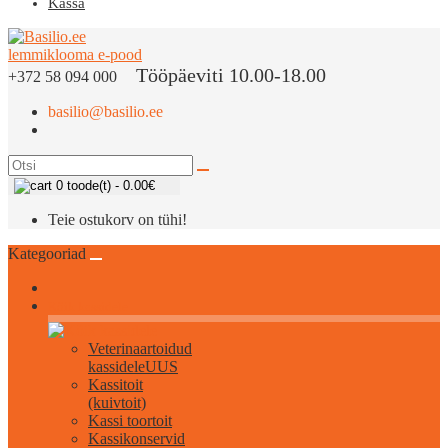
Kassa
Tööpäeviti 10.00-18.00
+372 58 094 000
basilio@basilio.ee
0 toode(t) - 0.00€
Teie ostukorv on tühi!
Kategooriad
Kõik kassidele
Veterinaartoidud
kassidele
UUS
Kassitoit
(kuivtoit)
Kassi toortoit
Kassikonservid