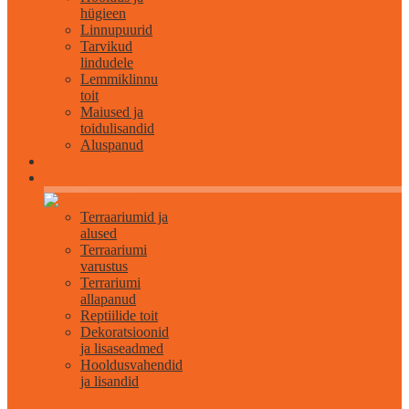
hügieen
Linnupuurid
Tarvikud
lindudele
Lemmiklinnu
toit
Maiused ja
toidulisandid
Aluspanud
Roomajatele
Terraariumid ja
alused
Terraariumi
varustus
Terrariumi
allapanud
Reptiilide toit
Dekoratsioonid
ja lisaseadmed
Hooldusvahendid
ja lisandid