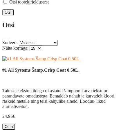
Otsi tootekirjeldustest
Otsi
Sorteeri:
Näita korraga:
#1 All Systems Šamp.Crisp Coat 0.50L.
Taimsete ekstraktidega rikastatud šampoon karva tekstuuri
parandavate omadustega. Eemaldab nahalt ja karvadelt kloori,
raskeid metalle ning teisi kahjulike aineid. Loodus- likud
aromatisaator..
24.95€
Osta