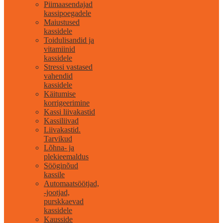
Piimaasendajad
kassipoegadele
Maiustused
kassidele
Toidulisandid ja
vitamiinid
kassidele
Stressi vastased
vahendid
kassidele
Käitumise
korrigeerimine
Kassi liivakastid
Kassiliivad
Liivakastid.
Tarvikud
Lõhna- ja
plekieemaldus
Sööginõud
kassile
Automaatsöötjad,
-jootjad,
purskkaevad
kassidele
Kausside