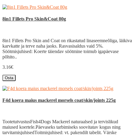
8in1 Fillets Pro Skin&Coat 80g
8in1 Fillets Pro Skin and Coat on rikastatud linaseemneõliga, läikiva
karvkatte ja terve naha jaoks. Rasvasisaldus vaid 5%.
Söötmisjuhised: Koerte täiendav söötmine toimub igapäevase
põhito..
3.16€
Osta
F4d koera maius mackerel morsels coat/skin/joints 225g
TootetutvustusFish4Dogs Mackerel naturaalsed ja tervislikud
maiused koertele.Päevaseks tarbimiseks soovitatav kogus ning
tarvitamisjuhisedToitmisjuhised: vt. pakendilt tabelit. Värske