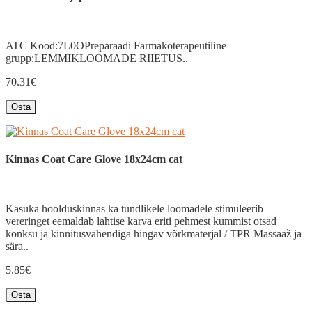
ATC Kood:7L0OPreparaadi Farmakoterapeutiline
grupp:LEMMIKLOOMADE RIIETUS..
70.31€
Osta
Kinnas Coat Care Glove 18x24cm cat
Kasuka hoolduskinnas ka tundlikele loomadele stimuleerib
vereringet eemaldab lahtise karva eriti pehmest kummist otsad
konksu ja kinnitusvahendiga hingav võrkmaterjal / TPR Massaaž ja
sära..
5.85€
Osta