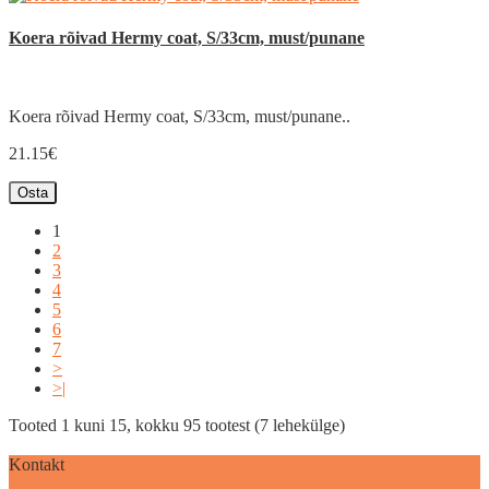
Koera rõivad Hermy coat, S/33cm, must/punane
Koera rõivad Hermy coat, S/33cm, must/punane..
21.15€
Osta
1
2
3
4
5
6
7
>
>|
Tooted 1 kuni 15, kokku 95 tootest (7 lehekülge)
Kontakt