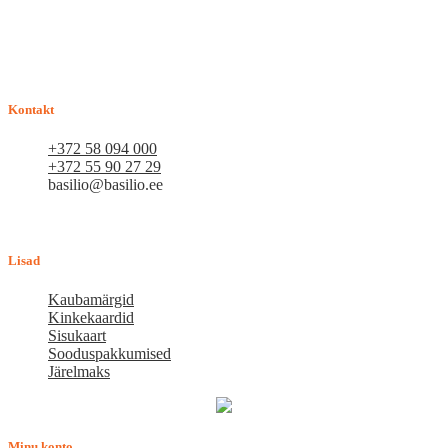
E-pood BASILIO.EE on asutatud 2015. aastal perekonnaäri, mis
pakub kaupu lemmikloomadele. Me hindame igat ostjat ja väga
loodame, et meie uued kliendid muutuvad püsiklientideks. Me
loodame pikaajalisele ja viljakale koostööle.
Kontakt
+372 58 094 000
+372 55 90 27 29
basilio@basilio.ee
Tallinn, Mustamäe tee 4 (Talleksi maja) 1.korrus, ruum A156
Tööpäeviti 10.00-18.00
Lisad
Kaubamärgid
Kinkekaardid
Sisukaart
Sooduspakkumised
Järelmaks
Minu konto