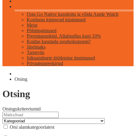
Info
Osta Go Native kassitoitu ja võida Apple Watch
Korduma kippuvad küsimused
Meist
Põhitingimused
Preemiapunktid. Allahindlus kuni 10%
Kuidas kasutada sooduskupongi?
Järelmaks
Tarneviis
Isikuandmete töötlemise tingimused
Privaatsuseeskirjad
Otsing
Otsing
Otsingukriteeriumid
Otsi alamkategooriatest