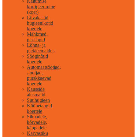
Käitumise
korrigeerimine
(koer)
Liivakastid,
hügieenikotid
koertele
Mähkmed,
pissilapid
Lõhna- ja
plekieemaldus
Sööginõud
koertele
Automaatsöötjad,
-jootjad,
purskkaevad
koertele
Kausside
alusmatid
Suuhügieen
Küünetangid
koertele
Silmadele,
kõrvadele,
käppadele
Karvastiku