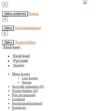
×
Kassa
Jätka ostlemist
×
Soovidenimekiri
Jätka
×
Tootevõrdlus
Jätka
Eesti keel
Eesti keel
Русский
Suomi
Minu konto
Loo konto
Sisene
Soovide nimekiri (0)
Tootevõrdlus (0)
Poe arvamused
Uudised
Sooduspakkumised
Ostukorv