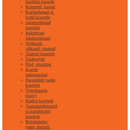
hooldus koerale
Kammid, harjad
Kaelarihmad ja
ketid koertele
Jalutusrihmad
koertele
Isekerivad
jalutusrihmad
Helkurid,
vilkurid, ripatsid
Traksid koertele
Suukorvid
Prof. gruming
Koerte
mänguasjad
Parasiitide vastu
koertele
Veterinaaria
(koer)
Riided koertele
Transpordipuurid
ja kandekotid
koertele
Reisimiseks
(auto, lennuk,