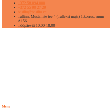
+372 58 094 000
+372 55 90 27 29
basilio@basilio.ee
Tallinn, Mustamäe tee 4 (Talleksi maja) 1.korrus, ruum
A156
Tööpäeviti 10.00-18.00
Meist