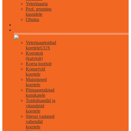
Veterinaaria
Prof. gruming
kassidele
Ohutus
Kõik koertele
Veterinaartoidud
koertele
UUS
Koeratoit
(kuivtoit)
Koera toortoit
Konservid
koertele
Maiustused
koertele
Piimaasendajad
kutsikatele
Toidulisandid ja
vitamiinid
koertele
Stressi vastased
vahendid
koertele