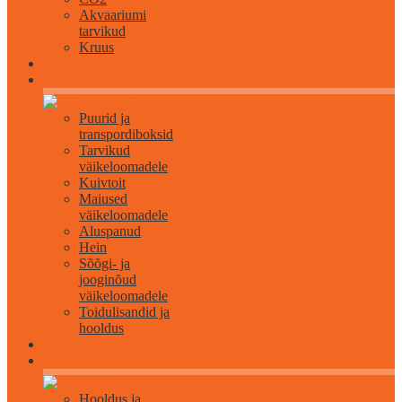
Akvaariumi
tarvikud
Kruus
Väikeloomadele
Puurid ja
transpordiboksid
Tarvikud
väikeloomadele
Kuivtoit
Maiused
väikeloomadele
Aluspanud
Hein
Sõõgi- ja
jooginõud
väikeloomadele
Toidulisandid ja
hooldus
Lindudele
Hooldus ja