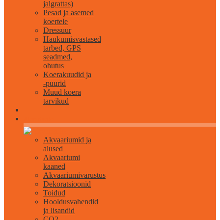
jalgrattas)
Pesad ja asemed
koertele
Dressuur
Haukumisvastased
tarbed, GPS
seadmed,
ohutus
Koerakuudid ja
-puurid
Muud koera
tarvikud
Akvaristika
Akvaariumid ja
alused
Akvaariumi
kaaned
Akvaariumivarustus
Dekoratsioonid
Toidud
Hooldusvahendid
ja lisandid
CO2