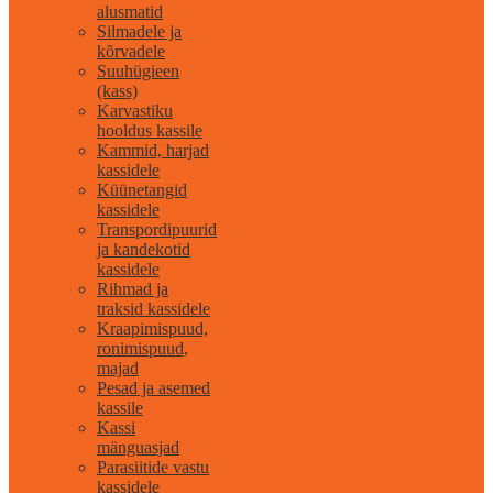
alusmatid
Silmadele ja
kõrvadele
Suuhügieen
(kass)
Karvastiku
hooldus kassile
Kammid, harjad
kassidele
Küünetangid
kassidele
Transpordipuurid
ja kandekotid
kassidele
Rihmad ja
traksid kassidele
Kraapimispuud,
ronimispuud,
majad
Pesad ja asemed
kassile
Kassi
mänguasjad
Parasiitide vastu
kassidele