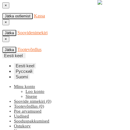
×
Kassa
Jätka ostlemist
×
Soovidenimekiri
Jätka
×
Tootevõrdlus
Jätka
Eesti keel
Eesti keel
Русский
Suomi
Minu konto
Loo konto
Sisene
Soovide nimekiri (0)
Tootevõrdlus (0)
Poe arvamused
Uudised
Sooduspakkumised
Ostukorv