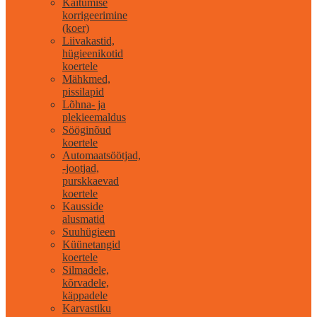
Käitumise
korrigeerimine
(koer)
Liivakastid,
hügieenikotid
koertele
Mähkmed,
pissilapid
Lõhna- ja
plekieemaldus
Sööginõud
koertele
Automaatsöötjad,
-jootjad,
purskkaevad
koertele
Kausside
alusmatid
Suuhügieen
Küünetangid
koertele
Silmadele,
kõrvadele,
käppadele
Karvastiku