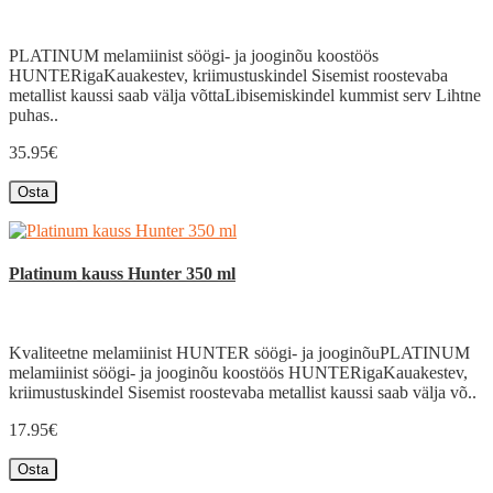
PLATINUM melamiinist söögi- ja jooginõu koostöös
HUNTERigaKauakestev, kriimustuskindel Sisemist roostevaba
metallist kaussi saab välja võttaLibisemiskindel kummist serv Lihtne
puhas..
35.95€
Osta
Platinum kauss Hunter 350 ml
Kvaliteetne melamiinist HUNTER söögi- ja jooginõuPLATINUM
melamiinist söögi- ja jooginõu koostöös HUNTERigaKauakestev,
kriimustuskindel Sisemist roostevaba metallist kaussi saab välja võ..
17.95€
Osta