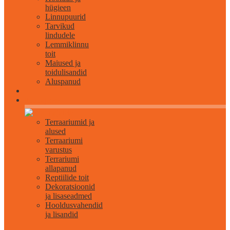
hügieen
Linnupuurid
Tarvikud
lindudele
Lemmiklinnu
toit
Maiused ja
toidulisandid
Aluspanud
Roomajatele
Terraariumid ja
alused
Terraariumi
varustus
Terrariumi
allapanud
Reptiilide toit
Dekoratsioonid
ja lisaseadmed
Hooldusvahendid
ja lisandid