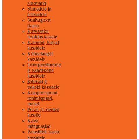
alusmatid
Silmadele ja
kõrvadele
Suuhügieen
(kass)
Karvastiku
hooldus kassile
Kammid, harjad
kassidele
Küünetangid
kassidele
Transpordipuurid
ja kandekotid
kassidele
Rihmad ja
traksid kassidele
Kraapimispuud,
ronimispuud,
majad
Pesad ja asemed
kassile
Kassi
mänguasjad
Parasiitide vastu
kassidele