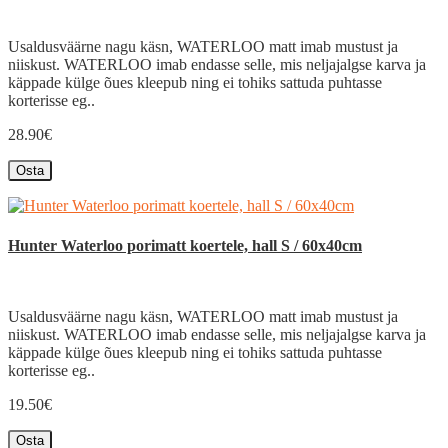
Usaldusväärne nagu käsn, WATERLOO matt imab mustust ja
niiskust. WATERLOO imab endasse selle, mis neljajalgse karva ja
käppade külge õues kleepub ning ei tohiks sattuda puhtasse
korterisse eg..
28.90€
Osta
Hunter Waterloo porimatt koertele, hall S / 60x40cm
Usaldusväärne nagu käsn, WATERLOO matt imab mustust ja
niiskust. WATERLOO imab endasse selle, mis neljajalgse karva ja
käppade külge õues kleepub ning ei tohiks sattuda puhtasse
korterisse eg..
19.50€
Osta