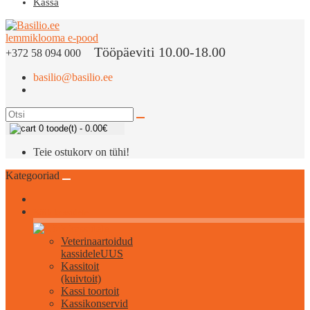
Kassa
Tööpäeviti 10.00-18.00
+372 58 094 000
basilio@basilio.ee
0 toode(t) - 0.00€
Teie ostukorv on tühi!
Kategooriad
Kõik kassidele
Veterinaartoidud
kassidele
UUS
Kassitoit
(kuivtoit)
Kassi toortoit
Kassikonservid