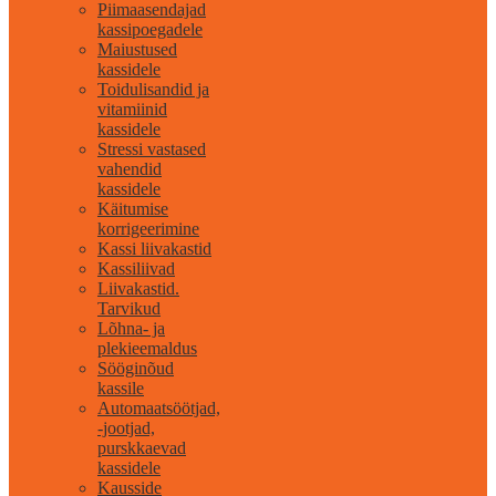
Piimaasendajad
kassipoegadele
Maiustused
kassidele
Toidulisandid ja
vitamiinid
kassidele
Stressi vastased
vahendid
kassidele
Käitumise
korrigeerimine
Kassi liivakastid
Kassiliivad
Liivakastid.
Tarvikud
Lõhna- ja
plekieemaldus
Sööginõud
kassile
Automaatsöötjad,
-jootjad,
purskkaevad
kassidele
Kausside