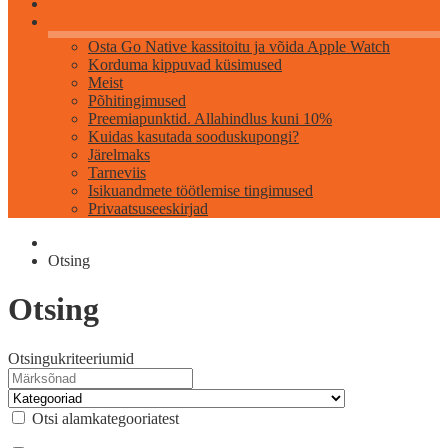
Info
Osta Go Native kassitoitu ja võida Apple Watch
Korduma kippuvad küsimused
Meist
Põhitingimused
Preemiapunktid. Allahindlus kuni 10%
Kuidas kasutada sooduskupongi?
Järelmaks
Tarneviis
Isikuandmete töötlemise tingimused
Privaatsuseeskirjad
Otsing
Otsing
Otsingukriteeriumid
Otsi alamkategooriatest