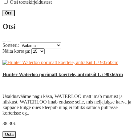
Otsi tootekirjeldustest
Otsi
Sorteeri:
Näita korraga:
Hunter Waterloo porimatt koertele, antratsiit L / 90x60cm
Usaldusväärne nagu käsn, WATERLOO matt imab mustust ja
niiskust. WATERLOO imab endasse selle, mis neljajalgse karva ja
käppade külge õues kleepub ning ei tohiks sattuda puhtasse
korterisse eg..
38.30€
Osta