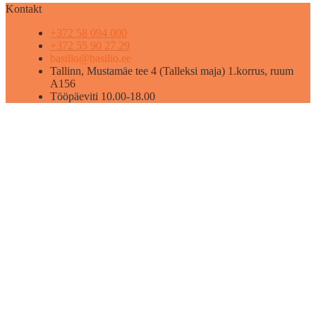
Kontakt
+372 58 094 000
+372 55 90 27 29
basilio@basilio.ee
Tallinn, Mustamäe tee 4 (Talleksi maja) 1.korrus, ruum
A156
Tööpäeviti 10.00-18.00