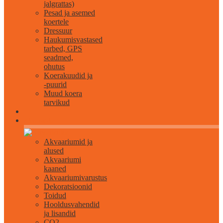
jalgrattas)
Pesad ja asemed
koertele
Dressuur
Haukumisvastased
tarbed, GPS
seadmed,
ohutus
Koerakuudid ja
-puurid
Muud koera
tarvikud
Akvaristika
Akvaariumid ja
alused
Akvaariumi
kaaned
Akvaariumivarustus
Dekoratsioonid
Toidud
Hooldusvahendid
ja lisandid
CO2