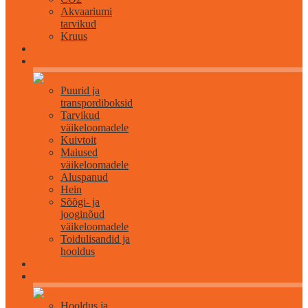
Akvaariumi
tarvikud
Kruus
Väikeloomadele
Puurid ja
transpordiboksid
Tarvikud
väikeloomadele
Kuivtoit
Maiused
väikeloomadele
Aluspanud
Hein
Sõõgi- ja
jooginõud
väikeloomadele
Toidulisandid ja
hooldus
Lindudele
Hooldus ja