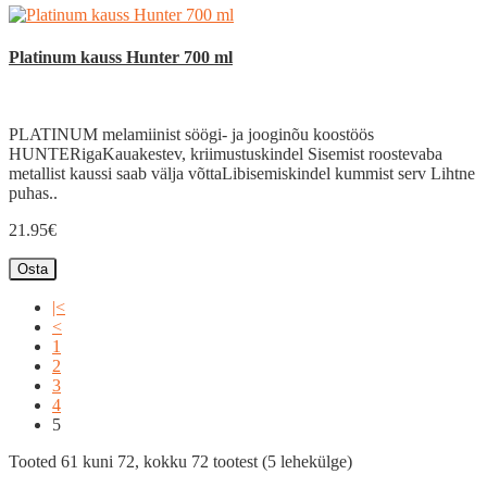
Platinum kauss Hunter 700 ml
PLATINUM melamiinist söögi- ja jooginõu koostöös
HUNTERigaKauakestev, kriimustuskindel Sisemist roostevaba
metallist kaussi saab välja võttaLibisemiskindel kummist serv Lihtne
puhas..
21.95€
Osta
|<
<
1
2
3
4
5
Tooted 61 kuni 72, kokku 72 tootest (5 lehekülge)