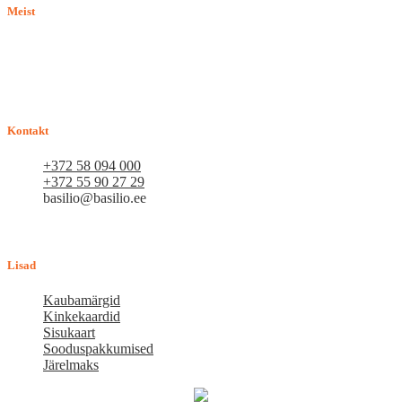
Meist
E-pood BASILIO.EE on asutatud 2015. aastal perekonnaäri, mis
pakub kaupu lemmikloomadele. Me hindame igat ostjat ja väga
loodame, et meie uued kliendid muutuvad püsiklientideks. Me
loodame pikaajalisele ja viljakale koostööle.
Kontakt
+372 58 094 000
+372 55 90 27 29
basilio@basilio.ee
Tallinn, Mustamäe tee 4 (Talleksi maja) 1.korrus, ruum A156
Tööpäeviti 10.00-18.00
Lisad
Kaubamärgid
Kinkekaardid
Sisukaart
Sooduspakkumised
Järelmaks