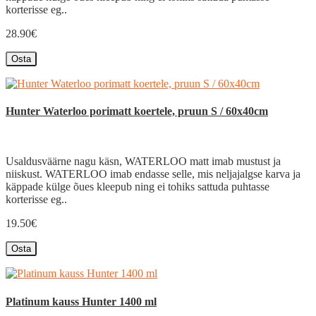
korterisse eg..
28.90€
Osta
Hunter Waterloo porimatt koertele, pruun S / 60x40cm
Usaldusväärne nagu käsn, WATERLOO matt imab mustust ja
niiskust. WATERLOO imab endasse selle, mis neljajalgse karva ja
käppade külge õues kleepub ning ei tohiks sattuda puhtasse
korterisse eg..
19.50€
Osta
Platinum kauss Hunter 1400 ml