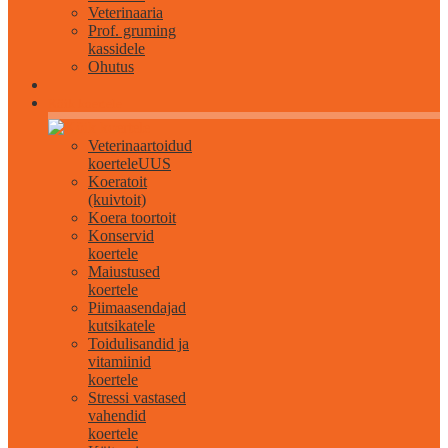
Veterinaaria
Prof. gruming
kassidele
Ohutus
Kõik koertele
Veterinaartoidud
koertele
UUS
Koeratoit
(kuivtoit)
Koera toortoit
Konservid
koertele
Maiustused
koertele
Piimaasendajad
kutsikatele
Toidulisandid ja
vitamiinid
koertele
Stressi vastased
vahendid
koertele