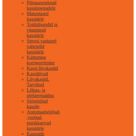
Piimaasendajad
kassipoegadele
Maiustused
kassidele
Toidulisandid ja
vitamiinid
kassidele
Stressi vastased
vahendid
kassidele
Käitumise
korrigeerimine
Kassi liivakastid
Kassiliivad
Liivakastid.
Tarvikud
Lõhna- ja
plekieemaldus
Sööginõud
kassile
Automaatsöötjad,
-jootjad,
purskkaevad
kassidele
Kausside