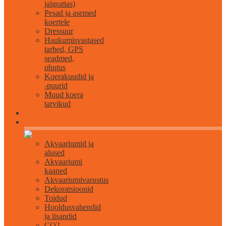
jalgrattas)
Pesad ja asemed
koertele
Dressuur
Haukumisvastased
tarbed, GPS
seadmed,
ohutus
Koerakuudid ja
-puurid
Muud koera
tarvikud
Akvaristika
Akvaariumid ja
alused
Akvaariumi
kaaned
Akvaariumivarustus
Dekoratsioonid
Toidud
Hooldusvahendid
ja lisandid
CO2