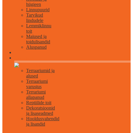
hügieen
Linnupuurid
Tarvikud
lindudele
Lemmiklinnu
toit
Maiused ja
toidulisandid
Aluspanud
Roomajatele
Terraariumid ja
alused
Terraariumi
varustus
Terrariumi
allapanud
Reptiilide toit
Dekoratsioonid
ja lisaseadmed
Hooldusvahendid
ja lisandid