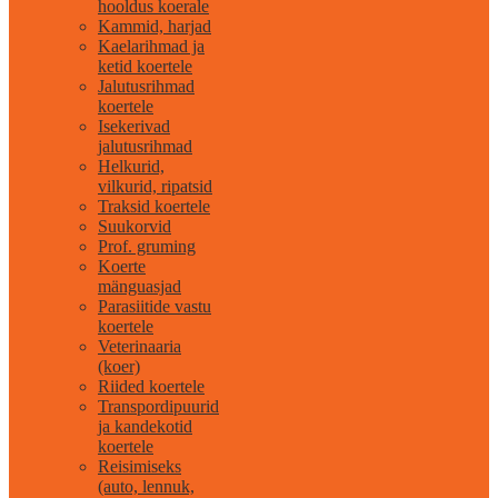
hooldus koerale
Kammid, harjad
Kaelarihmad ja
ketid koertele
Jalutusrihmad
koertele
Isekerivad
jalutusrihmad
Helkurid,
vilkurid, ripatsid
Traksid koertele
Suukorvid
Prof. gruming
Koerte
mänguasjad
Parasiitide vastu
koertele
Veterinaaria
(koer)
Riided koertele
Transpordipuurid
ja kandekotid
koertele
Reisimiseks
(auto, lennuk,