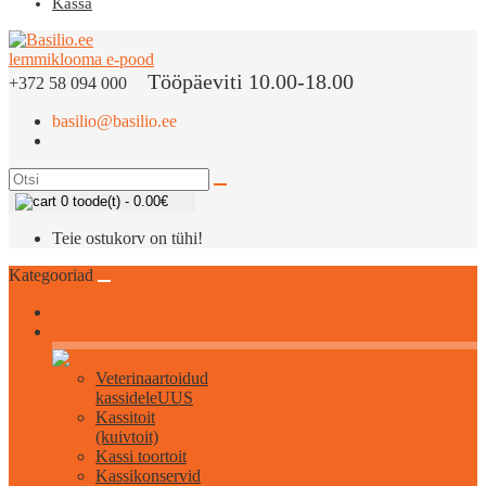
Kassa
Tööpäeviti 10.00-18.00
+372 58 094 000
basilio@basilio.ee
0 toode(t) - 0.00€
Teie ostukorv on tühi!
Kategooriad
Kõik kassidele
Veterinaartoidud
kassidele
UUS
Kassitoit
(kuivtoit)
Kassi toortoit
Kassikonservid