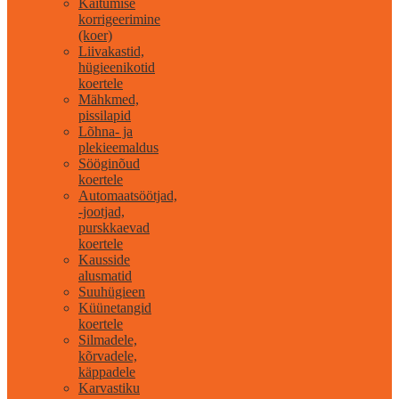
Käitumise
korrigeerimine
(koer)
Liivakastid,
hügieenikotid
koertele
Mähkmed,
pissilapid
Lõhna- ja
plekieemaldus
Sööginõud
koertele
Automaatsöötjad,
-jootjad,
purskkaevad
koertele
Kausside
alusmatid
Suuhügieen
Küünetangid
koertele
Silmadele,
kõrvadele,
käppadele
Karvastiku