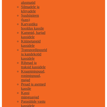
alusmatid
Silmadele ja
kõrvadele
Suuhügieen
(kass)
Karvastiku
hooldus kassile
Kammid, harjad
kassidele
Küünetangid
kassidele
Transpordipuurid
ja kandekotid
kassidele
Rihmad ja
traksid kassidele
Kraapimispuud,
ronimispuud,
majad
Pesad ja asemed
kassile
Kassi
mänguasjad
Parasiitide vastu
kassidele