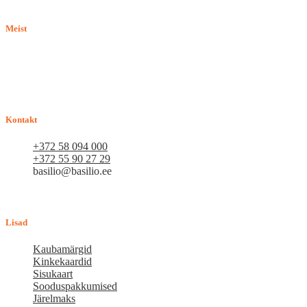
Meist
E-pood BASILIO.EE on asutatud 2015. aastal perekonnaäri, mis
pakub kaupu lemmikloomadele. Me hindame igat ostjat ja väga
loodame, et meie uued kliendid muutuvad püsiklientideks. Me
loodame pikaajalisele ja viljakale koostööle.
Kontakt
+372 58 094 000
+372 55 90 27 29
basilio@basilio.ee
Tallinn, Mustamäe tee 4 (Talleksi maja) 1.korrus, ruum A156
Tööpäeviti 10.00-18.00
Lisad
Kaubamärgid
Kinkekaardid
Sisukaart
Sooduspakkumised
Järelmaks