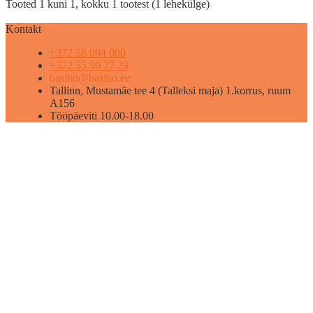
Tooted 1 kuni 1, kokku 1 tootest (1 lehekülge)
Kontakt
+372 58 094 000
+372 55 90 27 29
basilio@basilio.ee
Tallinn, Mustamäe tee 4 (Talleksi maja) 1.korrus, ruum
A156
Tööpäeviti 10.00-18.00