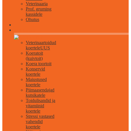
Veterinaaria
Prof. gruming
kassidele
Ohutus
Kõik koertele
Veterinaartoidud
koertele
UUS
Koeratoit
(kuivtoit)
Koera toortoit
Konservid
koertele
Maiustused
koertele
Piimaasendajad
kutsikatele
Toidulisandid ja
vitamiinid
koertele
Stressi vastased
vahendid
koertele