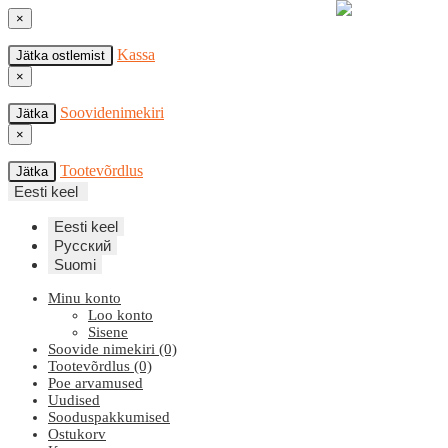
×
Kassa
Jätka ostlemist
×
Soovidenimekiri
Jätka
×
Tootevõrdlus
Jätka
Eesti keel
Eesti keel
Русский
Suomi
Minu konto
Loo konto
Sisene
Soovide nimekiri (0)
Tootevõrdlus (0)
Poe arvamused
Uudised
Sooduspakkumised
Ostukorv