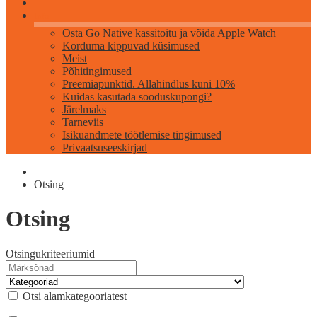
Info
Osta Go Native kassitoitu ja võida Apple Watch
Korduma kippuvad küsimused
Meist
Põhitingimused
Preemiapunktid. Allahindlus kuni 10%
Kuidas kasutada sooduskupongi?
Järelmaks
Tarneviis
Isikuandmete töötlemise tingimused
Privaatsuseeskirjad
Otsing
Otsing
Otsingukriteeriumid
Otsi alamkategooriatest