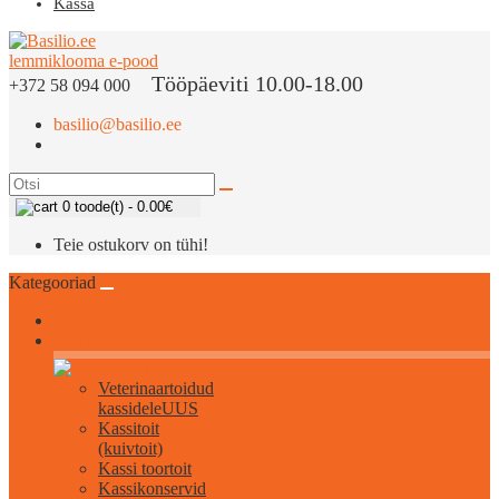
Kassa
Tööpäeviti 10.00-18.00
+372 58 094 000
basilio@basilio.ee
0 toode(t) - 0.00€
Teie ostukorv on tühi!
Kategooriad
Kõik kassidele
Veterinaartoidud
kassidele
UUS
Kassitoit
(kuivtoit)
Kassi toortoit
Kassikonservid