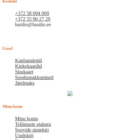
Kontakt
+372 58 094 000
+372 55 90 27 29
basilio@basilio.ee
Tallinn, Mustamäe tee 4 (Talleksi maja) 1.korrus, ruum A156
Tööpäeviti 10.00-18.00
Lisad
Kaubamärgid
Kinkekaardid
Sisukaart
Sooduspakkumised
Järelmaks
Minu konto
Minu konto
Tellimuste ajalugu
Soovide nimekiri
Uudiskiri