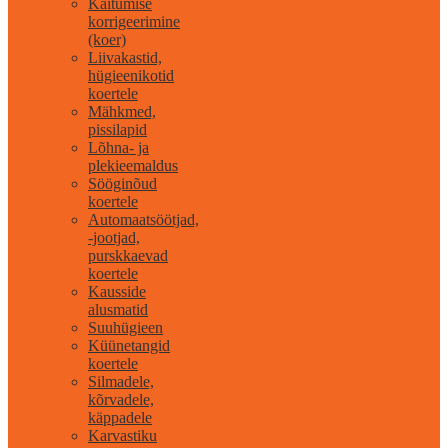
Käitumise
korrigeerimine
(koer)
Liivakastid,
hügieenikotid
koertele
Mähkmed,
pissilapid
Lõhna- ja
plekieemaldus
Sööginõud
koertele
Automaatsöötjad,
-jootjad,
purskkaevad
koertele
Kausside
alusmatid
Suuhügieen
Küünetangid
koertele
Silmadele,
kõrvadele,
käppadele
Karvastiku