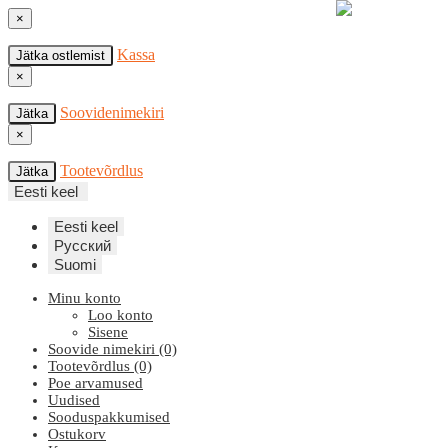
×
Kassa
Jätka ostlemist
×
Soovidenimekiri
Jätka
×
Tootevõrdlus
Jätka
Eesti keel
Eesti keel
Русский
Suomi
Minu konto
Loo konto
Sisene
Soovide nimekiri (0)
Tootevõrdlus (0)
Poe arvamused
Uudised
Sooduspakkumised
Ostukorv