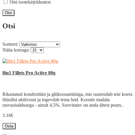
Otsi tootekirjeldustest
Otsi
Sorteeri:
Näita korraga:
8in1 Fillets Pro Active 80g
Rikastatud kondroitiini ja glükoosamiiniga, mis suurendab teie koera
füüsilist aktiivsust ja tugevdab tema luid. Koostis madala
rasvasisaldusega - ainult 4,5%. Soovitatav on anda ühest peam..
3.16€
Osta