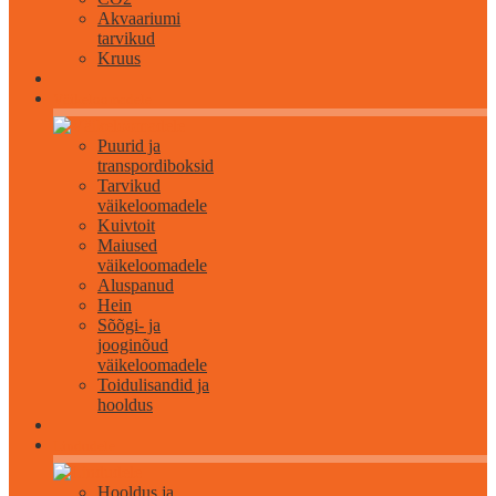
Akvaariumi
tarvikud
Kruus
Väikeloomadele
Puurid ja
transpordiboksid
Tarvikud
väikeloomadele
Kuivtoit
Maiused
väikeloomadele
Aluspanud
Hein
Sõõgi- ja
jooginõud
väikeloomadele
Toidulisandid ja
hooldus
Lindudele
Hooldus ja