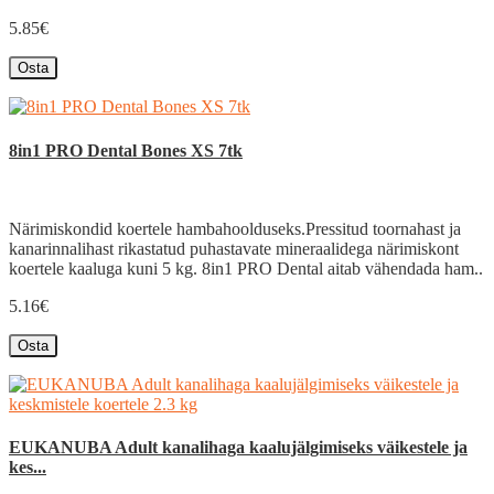
5.85€
Osta
8in1 PRO Dental Bones XS 7tk
Närimiskondid koertele hambahoolduseks.Pressitud toornahast ja
kanarinnalihast rikastatud puhastavate mineraalidega närimiskont
koertele kaaluga kuni 5 kg. 8in1 PRO Dental aitab vähendada ham..
5.16€
Osta
EUKANUBA Adult kanalihaga kaalujälgimiseks väikestele ja
kes...