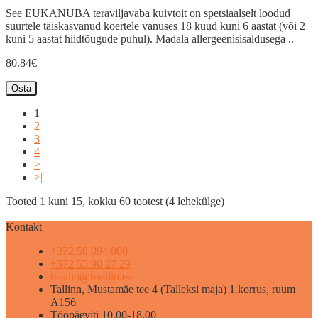
See EUKANUBA teraviljavaba kuivtoit on spetsiaalselt loodud
suurtele täiskasvanud koertele vanuses 18 kuud kuni 6 aastat (või 2
kuni 5 aastat hiidtõugude puhul). Madala allergeenisisaldusega ..
80.84€
Osta
1
2
3
4
>
>|
Tooted 1 kuni 15, kokku 60 tootest (4 lehekülge)
Kontakt
+372 58 094 000
+372 55 90 27 29
basilio@basilio.ee
Tallinn, Mustamäe tee 4 (Talleksi maja) 1.korrus, ruum
A156
Tööpäeviti 10.00-18.00