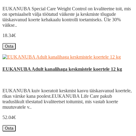
EUKANUBA Special Care Weight Control on kvaliteetne toit, mis
on spetsiaalselt välja töötatud väikeste ja keskmiste tõugude
täiskasvanud koerte kehakaalu kontrolli toetamiseks. Üle 30%
väikse..
18.34€
Osta
EUKANUBA Adult kanalihaga keskmistele koertele 12 kg
EUKANUBA kuiv koeratoit keskmist kasvu täiskasvanud koertele,
rikas värske kana poolest.EUKANUBA Life Care pakub
teaduslikult tõestatud kvaliteetset toitumist, mis vastab koerte
muutuvatele v..
52.04€
Osta