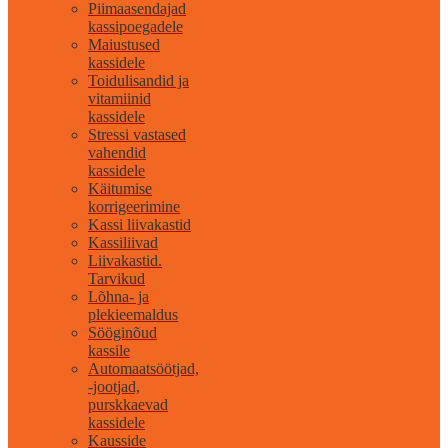
Piimaasendajad
kassipoegadele
Maiustused
kassidele
Toidulisandid ja
vitamiinid
kassidele
Stressi vastased
vahendid
kassidele
Käitumise
korrigeerimine
Kassi liivakastid
Kassiliivad
Liivakastid.
Tarvikud
Lõhna- ja
plekieemaldus
Sööginõud
kassile
Automaatsöötjad,
-jootjad,
purskkaevad
kassidele
Kausside