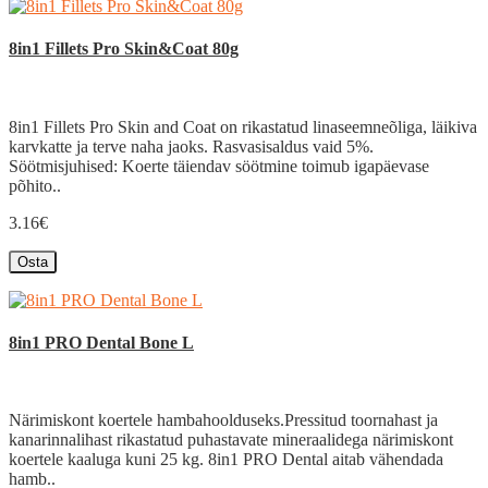
8in1 Fillets Pro Skin&Coat 80g
8in1 Fillets Pro Skin and Coat on rikastatud linaseemneõliga, läikiva
karvkatte ja terve naha jaoks. Rasvasisaldus vaid 5%.
Söötmisjuhised: Koerte täiendav söötmine toimub igapäevase
põhito..
3.16€
Osta
8in1 PRO Dental Bone L
Närimiskont koertele hambahoolduseks.Pressitud toornahast ja
kanarinnalihast rikastatud puhastavate mineraalidega närimiskont
koertele kaaluga kuni 25 kg. 8in1 PRO Dental aitab vähendada
hamb..