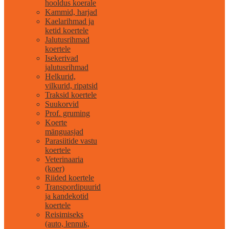
hooldus koerale
Kammid, harjad
Kaelarihmad ja
ketid koertele
Jalutusrihmad
koertele
Isekerivad
jalutusrihmad
Helkurid,
vilkurid, ripatsid
Traksid koertele
Suukorvid
Prof. gruming
Koerte
mänguasjad
Parasiitide vastu
koertele
Veterinaaria
(koer)
Riided koertele
Transpordipuurid
ja kandekotid
koertele
Reisimiseks
(auto, lennuk,