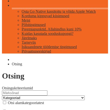
Info
Osta Go Native kassitoitu ja võida Apple Watch
Korduma kippuvad küsimused
Meist
Põhitingimused
Preemiapunktid. Allahindlus kuni 10%
Kuidas kasutada sooduskupongi?
Järelmaks
Tarneviis
Isikuandmete töötlemise tingimused
Privaatsuseeskirjad
Otsing
Otsing
Otsingukriteeriumid
Otsi alamkategooriatest