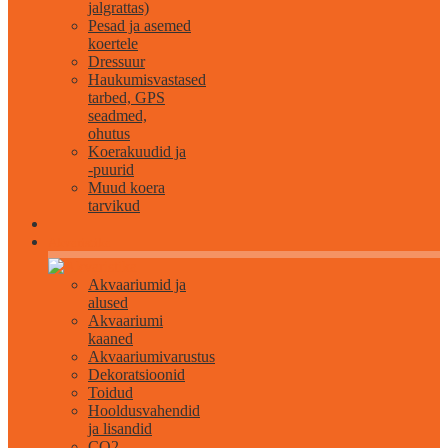
jalgrattas)
Pesad ja asemed
koertele
Dressuur
Haukumisvastased
tarbed, GPS
seadmed,
ohutus
Koerakuudid ja
-puurid
Muud koera
tarvikud
Akvaristika
Akvaariumid ja
alused
Akvaariumi
kaaned
Akvaariumivarustus
Dekoratsioonid
Toidud
Hooldusvahendid
ja lisandid
CO2