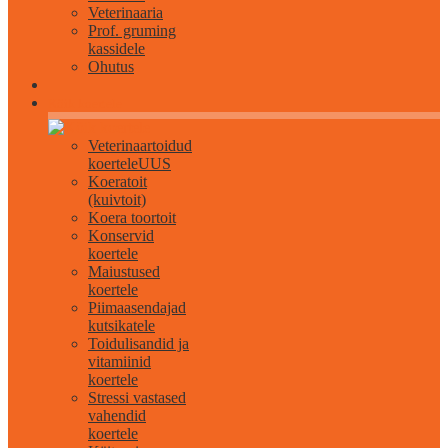
Veterinaaria
Prof. gruming
kassidele
Ohutus
Kõik koertele
Veterinaartoidud
koertele
UUS
Koeratoit
(kuivtoit)
Koera toortoit
Konservid
koertele
Maiustused
koertele
Piimaasendajad
kutsikatele
Toidulisandid ja
vitamiinid
koertele
Stressi vastased
vahendid
koertele