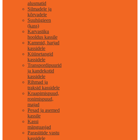
alusmatid
Silmadele ja
kõrvadele
Suuhügieen
(kass)
Karvastiku
hooldus kassile
Kammid, harjad
kassidele
Küünetangid
kassidele
Transpordipuurid
ja kandekotid
kassidele
Rihmad ja
traksid kassidele
Kraapimispuud,
ronimispuud,
majad
Pesad ja asemed
kassile
Kassi
mänguasjad
Parasiitide vastu
kassidele