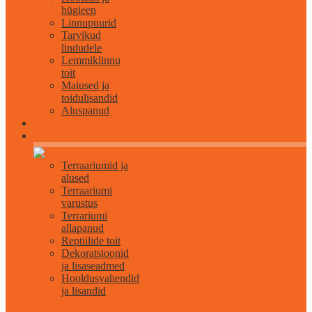
hügieen
Linnupuurid
Tarvikud
lindudele
Lemmiklinnu
toit
Maiused ja
toidulisandid
Aluspanud
Roomajatele
Terraariumid ja
alused
Terraariumi
varustus
Terrariumi
allapanud
Reptiilide toit
Dekoratsioonid
ja lisaseadmed
Hooldusvahendid
ja lisandid