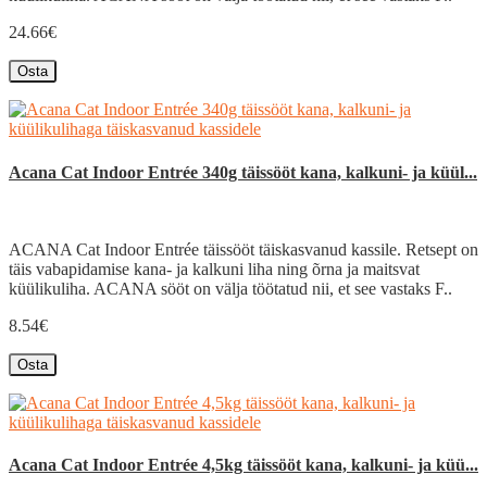
24.66€
Osta
Acana Cat Indoor Entrée 340g täissööt kana, kalkuni- ja küül...
ACANA Cat Indoor Entrée täissööt täiskasvanud kassile. Retsept on
täis vabapidamise kana- ja kalkuni liha ning õrna ja maitsvat
küülikuliha. ACANA sööt on välja töötatud nii, et see vastaks F..
8.54€
Osta
Acana Cat Indoor Entrée 4,5kg täissööt kana, kalkuni- ja küü...