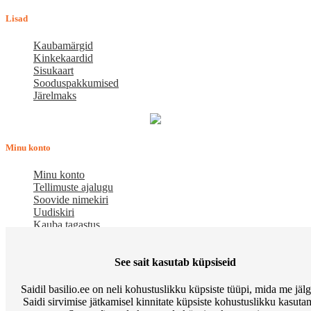
Lisad
Kaubamärgid
Kinkekaardid
Sisukaart
Sooduspakkumised
Järelmaks
Minu konto
Minu konto
Tellimuste ajalugu
Soovide nimekiri
Uudiskiri
Kauba tagastus
Meist
See sait kasutab küpsiseid
E-pood BASILIO.EE on asutatud 2015. aastal perekonnaäri, mis
Saidil basilio.ee on neli kohustuslikku küpsiste tüüpi, mida me jäl
pakub kaupu lemmikloomadele. Me hindame igat ostjat ja väga
Saidi sirvimise jätkamisel kinnitate küpsiste kohustuslikku kasutam
loodame, et meie uued kliendid muutuvad püsiklientideks. Me