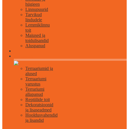
hügieen
Linnupuurid
Tarvikud
lindudele
Lemmiklinnu
toit
Maiused ja
toidulisandid
Aluspanud
Roomajatele
Terraariumid ja
alused
Terraariumi
varustus
Terrariumi
allapanud
Reptiilide toit
Dekoratsioonid
ja lisaseadmed
Hooldusvahendid
ja lisandid