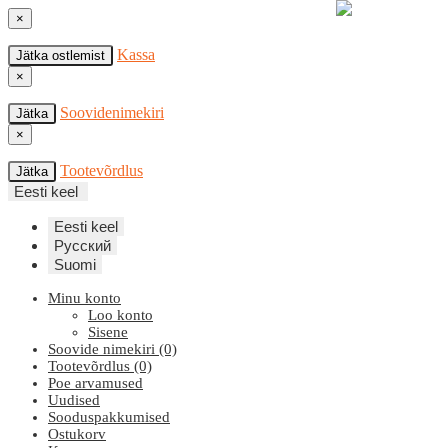
×
Kassa
Jätka ostlemist
×
Soovidenimekiri
Jätka
×
Tootevõrdlus
Jätka
Eesti keel
Eesti keel
Русский
Suomi
Minu konto
Loo konto
Sisene
Soovide nimekiri (0)
Tootevõrdlus (0)
Poe arvamused
Uudised
Sooduspakkumised
Ostukorv