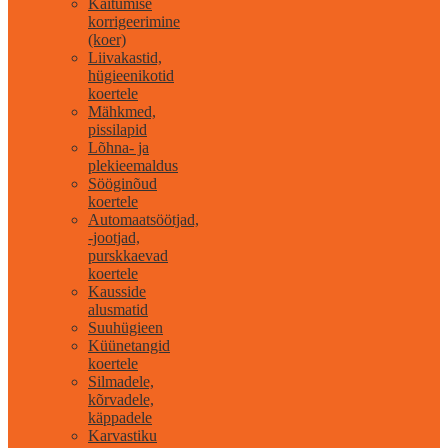
Käitumise
korrigeerimine
(koer)
Liivakastid,
hügieenikotid
koertele
Mähkmed,
pissilapid
Lõhna- ja
plekieemaldus
Sööginõud
koertele
Automaatsöötjad,
-jootjad,
purskkaevad
koertele
Kausside
alusmatid
Suuhügieen
Küünetangid
koertele
Silmadele,
kõrvadele,
käppadele
Karvastiku