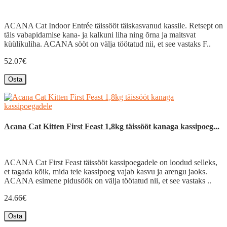
ACANA Cat Indoor Entrée täissööt täiskasvanud kassile. Retsept on
täis vabapidamise kana- ja kalkuni liha ning õrna ja maitsvat
küülikuliha. ACANA sööt on välja töötatud nii, et see vastaks F..
52.07€
Osta
Acana Cat Kitten First Feast 1,8kg täissööt kanaga kassipoeg...
ACANA Cat First Feast täissööt kassipoegadele on loodud selleks,
et tagada kõik, mida teie kassipoeg vajab kasvu ja arengu jaoks.
ACANA esimene pidusöök on välja töötatud nii, et see vastaks ..
24.66€
Osta