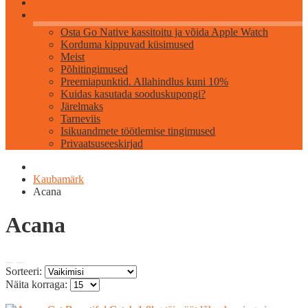
Info
Osta Go Native kassitoitu ja võida Apple Watch
Korduma kippuvad küsimused
Meist
Põhitingimused
Preemiapunktid. Allahindlus kuni 10%
Kuidas kasutada sooduskupongi?
Järelmaks
Tarneviis
Isikuandmete töötlemise tingimused
Privaatsuseeskirjad
Kaubamärk
Acana
Acana
Sorteeri:
Näita korraga: