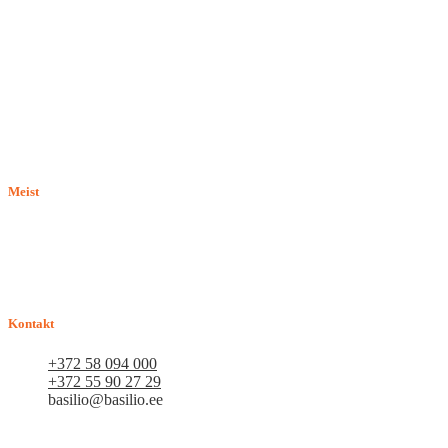
Meist
E-pood BASILIO.EE on asutatud 2015. aastal perekonnaäri, mis
pakub kaupu lemmikloomadele. Me hindame igat ostjat ja väga
loodame, et meie uued kliendid muutuvad püsiklientideks. Me
loodame pikaajalisele ja viljakale koostööle.
Kontakt
+372 58 094 000
+372 55 90 27 29
basilio@basilio.ee
Tallinn, Mustamäe tee 4 (Talleksi maja) 1.korrus, ruum A156
Tööpäeviti 10.00-18.00