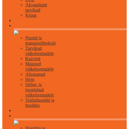
Akvaariumi
tarvikud
Kruus
Väikeloomadele
Puurid ja
transpordiboksid
Tarvikud
väikeloomadele
Kuivtoit
Maiused
väikeloomadele
Aluspanud
Hein
Sõõgi- ja
jooginõud
väikeloomadele
Toidulisandid ja
hooldus
Lindudele
Hooldus ja