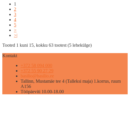
1
2
3
4
5
>
>|
Tooted 1 kuni 15, kokku 63 tootest (5 lehekülge)
Kontakt
+372 58 094 000
+372 55 90 27 29
basilio@basilio.ee
Tallinn, Mustamäe tee 4 (Talleksi maja) 1.korrus, ruum
A156
Tööpäeviti 10.00-18.00