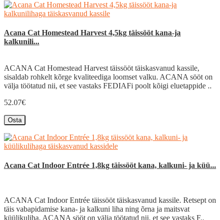
Acana Cat Homestead Harvest 4,5kg täissööt kana-ja
kalkunili...
ACANA Cat Homestead Harvest täissööt täiskasvanud kassile,
sisaldab rohkelt kõrge kvaliteediga loomset valku. ACANA sööt on
välja töötatud nii, et see vastaks FEDIAFi poolt kõigi eluetappide ..
52.07€
Osta
Acana Cat Indoor Entrée 1,8kg täissööt kana, kalkuni- ja küü...
ACANA Cat Indoor Entrée täissööt täiskasvanud kassile. Retsept on
täis vabapidamise kana- ja kalkuni liha ning õrna ja maitsvat
küülikuliha. ACANA sööt on välja töötatud nii, et see vastaks F..