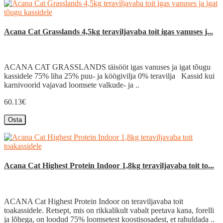
Acana Cat Grasslands 4,5kg teraviljavaba toit igas vanuses j...
ACANA CAT GRASSLANDS täisööt igas vanuses ja igat tõugu
kassidele 75% liha 25% puu- ja köögivilja 0% teravilja Kassid kui
karnivoorid vajavad loomsete valkude- ja ..
60.13€
Osta
Acana Cat Highest Protein Indoor 1,8kg teraviljavaba toit to...
ACANA Cat Highest Protein Indoor on teraviljavaba toit
toakassidele. Retsept, mis on rikkalikult vabalt peetava kana, forelli
ja lõhega, on loodud 75% loomsetest koostisosadest, et rahuldada ..