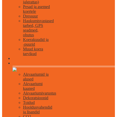
jalgrattas)
Pesad ja asemed
koertele
Dressuur
Haukumisvastased
tarbed, GPS
seadmed,
ohutus
Koerakuudid ja
-puurid
Muud koera
tarvikud
Akvaristika
Akvaariumid ja
alused
Akvaariumi
kaaned
Akvaariumivarustus
Dekoratsioonid
Toidud
Hooldusvahendid
ja lisandid
CO2