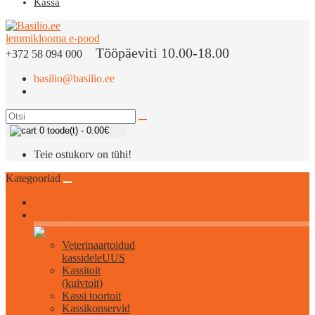
Kassa
Tööpäeviti 10.00-18.00
+372 58 094 000
basilio@basilio.ee
0 toode(t) - 0.00€
Teie ostukorv on tühi!
Kategooriad
Kõik kassidele
Veterinaartoidud
kassidele
UUS
Kassitoit
(kuivtoit)
Kassi toortoit
Kassikonservid