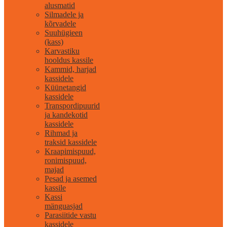
alusmatid
Silmadele ja
kõrvadele
Suuhügieen
(kass)
Karvastiku
hooldus kassile
Kammid, harjad
kassidele
Küünetangid
kassidele
Transpordipuurid
ja kandekotid
kassidele
Rihmad ja
traksid kassidele
Kraapimispuud,
ronimispuud,
majad
Pesad ja asemed
kassile
Kassi
mänguasjad
Parasiitide vastu
kassidele