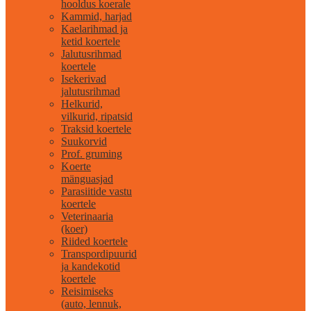
hooldus koerale
Kammid, harjad
Kaelarihmad ja
ketid koertele
Jalutusrihmad
koertele
Isekerivad
jalutusrihmad
Helkurid,
vilkurid, ripatsid
Traksid koertele
Suukorvid
Prof. gruming
Koerte
mänguasjad
Parasiitide vastu
koertele
Veterinaaria
(koer)
Riided koertele
Transpordipuurid
ja kandekotid
koertele
Reisimiseks
(auto, lennuk,