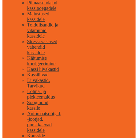
Piimaasendajad
kassipoegadele
Maiustused
kassidele
Toidulisandid ja
vitamiinid
kassidele
Stressi vastased
vahendid
kassidele
Käitumise
korrigeerimine
Kassi liivakastid
Kassiliivad
Liivakastid.
Tarvikud
Lõhna- ja
plekieemaldus
Sööginõud
kassile
Automaatsöötjad,
-jootjad,
purskkaevad
kassidele
Kausside