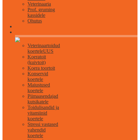
Veterinaaria
Prof. gruming
kassidele
Ohutus
Kõik koertele
Veterinaartoidud
koertele
UUS
Koeratoit
(kuivtoit)
Koera toortoit
Konservid
koertele
Maiustused
koertele
Piimaasendajad
kutsikatele
Toidulisandid ja
vitamiinid
koertele
Stressi vastased
vahendid
koertele