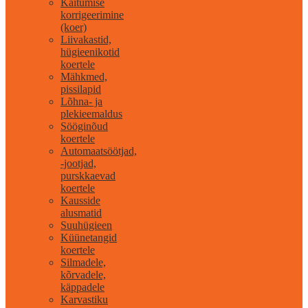
Käitumise
korrigeerimine
(koer)
Liivakastid,
hügieenikotid
koertele
Mähkmed,
pissilapid
Lõhna- ja
plekieemaldus
Sööginõud
koertele
Automaatsöötjad,
-jootjad,
purskkaevad
koertele
Kausside
alusmatid
Suuhügieen
Küünetangid
koertele
Silmadele,
kõrvadele,
käppadele
Karvastiku