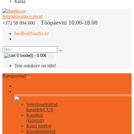
Kassa
Tööpäeviti 10.00-18.00
+372 58 094 000
basilio@basilio.ee
0 toode(t) - 0.00€
Teie ostukorv on tühi!
Kategooriad
Kõik kassidele
Veterinaartoidud
kassidele
UUS
Kassitoit
(kuivtoit)
Kassi toortoit
Kassikonservid