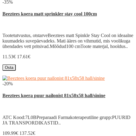
-35%
Beeztees koera matt sprinkler stay cool 100cm
Tootetutvustus, otstarveBeeztees matt Spinkle Stay Cool on ideaalne
kuumadeks suvepäevadeks. Mati ääres on vihmutid, mis voolikuga
ühendades vett pritsivad.Mõõdud100 cmToote materjal, hooldus..
11.53€
17.61€
Osta
-20%
Beeztees koera puur nailonist 81x58x58 hall/sinine
ATC Kood:7L0BPreparaadi Farmakoterapeutiline grupp:PUURID
JA TRANSPORDIKASTID..
109.99€
137.52€