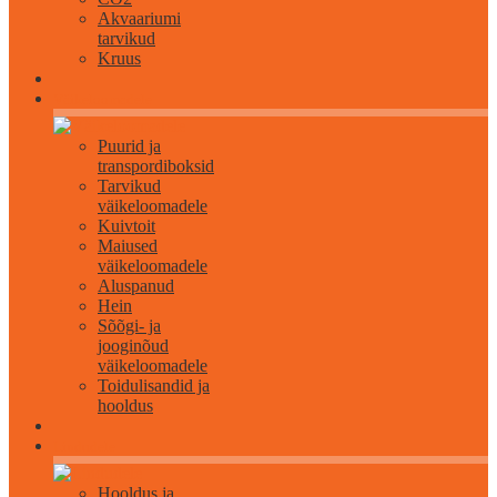
Akvaariumi
tarvikud
Kruus
Väikeloomadele
Puurid ja
transpordiboksid
Tarvikud
väikeloomadele
Kuivtoit
Maiused
väikeloomadele
Aluspanud
Hein
Sõõgi- ja
jooginõud
väikeloomadele
Toidulisandid ja
hooldus
Lindudele
Hooldus ja