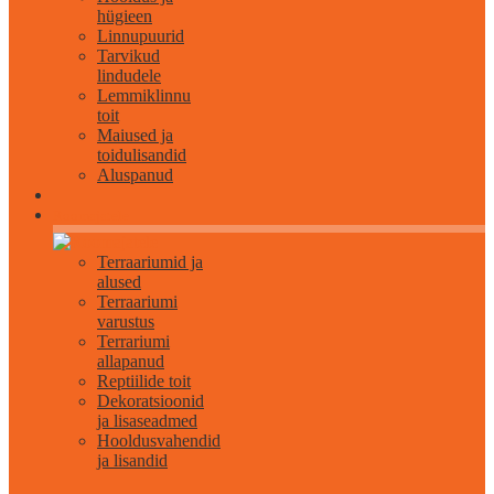
hügieen
Linnupuurid
Tarvikud
lindudele
Lemmiklinnu
toit
Maiused ja
toidulisandid
Aluspanud
Roomajatele
Terraariumid ja
alused
Terraariumi
varustus
Terrariumi
allapanud
Reptiilide toit
Dekoratsioonid
ja lisaseadmed
Hooldusvahendid
ja lisandid