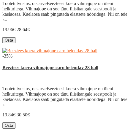
Tootetutvustus, otstarveBeezteesi koera vihmajope on üleni
helkuritega. Vihmajope on soe tänu fliisikangale seestpoolt ja
kaelaosas. Kaelaosa saab pingutada elastsete nööridega. Nii on teie
k..
19.96€
28.64€
Osta
-35%
Beeztees koera vihmajope caro helendav 28 hall
Tootetutvustus, otstarveBeezteesi koera vihmajope on üleni
helkuritega. Vihmajope on soe tänu fliisikangale seestpoolt ja
kaelaosas. Kaelaosa saab pingutada elastsete nööridega. Nii on teie
k..
19.84€
30.50€
Osta