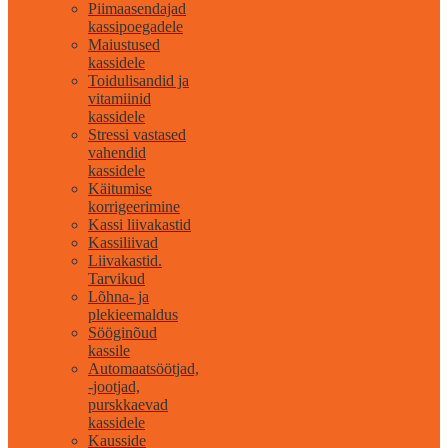
Piimaasendajad
kassipoegadele
Maiustused
kassidele
Toidulisandid ja
vitamiinid
kassidele
Stressi vastased
vahendid
kassidele
Käitumise
korrigeerimine
Kassi liivakastid
Kassiliivad
Liivakastid.
Tarvikud
Lõhna- ja
plekieemaldus
Sööginõud
kassile
Automaatsöötjad,
-jootjad,
purskkaevad
kassidele
Kausside