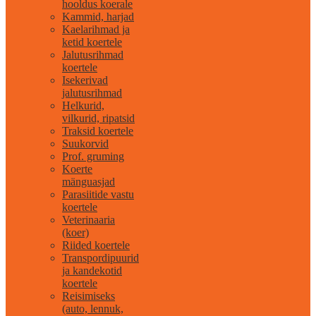
hooldus koerale
Kammid, harjad
Kaelarihmad ja
ketid koertele
Jalutusrihmad
koertele
Isekerivad
jalutusrihmad
Helkurid,
vilkurid, ripatsid
Traksid koertele
Suukorvid
Prof. gruming
Koerte
mänguasjad
Parasiitide vastu
koertele
Veterinaaria
(koer)
Riided koertele
Transpordipuurid
ja kandekotid
koertele
Reisimiseks
(auto, lennuk,