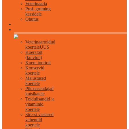
Veterinaaria
Prof. gruming
kassidele
Ohutus
Kõik koertele
Veterinaartoidud
koertele
UUS
Koeratoit
(kuivtoit)
Koera toortoit
Konservid
koertele
Maiustused
koertele
Piimaasendajad
kutsikatele
Toidulisandid ja
vitamiinid
koertele
Stressi vastased
vahendid
koertele