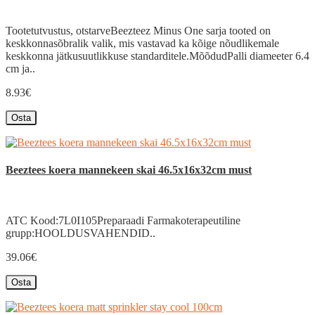
Tootetutvustus, otstarveBeezteez Minus One sarja tooted on
keskkonnasõbralik valik, mis vastavad ka kõige nõudlikemale
keskkonna jätkusuutlikkuse standarditele.MõõdudPalli diameeter 6.4
cm ja..
8.93€
Osta
Beeztees koera mannekeen skai 46.5x16x32cm must
ATC Kood:7L0I105Preparaadi Farmakoterapeutiline
grupp:HOOLDUSVAHENDID..
39.06€
Osta