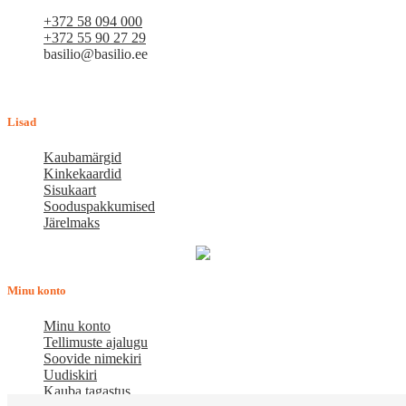
+372 58 094 000
+372 55 90 27 29
basilio@basilio.ee
Tallinn, Mustamäe tee 4 (Talleksi maja) 1.korrus, ruum A156
Tööpäeviti 10.00-18.00
Lisad
Kaubamärgid
Kinkekaardid
Sisukaart
Sooduspakkumised
Järelmaks
Minu konto
Minu konto
Tellimuste ajalugu
Soovide nimekiri
Uudiskiri
Kauba tagastus