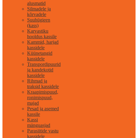
alusmatid
Silmadele ja
kõrvadele
Suuhügieen
(kass)
Karvastiku
hooldus kassile
Kammid, harjad
kassidele
Küünetangid
kassidele
Transpordipuurid
ja kandekotid
kassidele
Rihmad ja
traksid kassidele
Kraapimispuud,
ronimispuud,
majad
Pesad ja asemed
kassile
Kassi
mänguasjad
Parasiitide vastu
kassidele