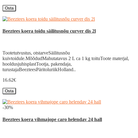
Osta
Beeztees koera toidu säilitusnõu curver dis 2l
Tootetutvustus, otstarveSäilitusnõu
kuivtoidule.MõõdudMahutatavus 2 L ca 1 kg toituToote materjal,
hooldusjuhisplastTootja, pakendaja,
turustajaBeezteesPäritoluriikHolland..
16.62€
Osta
-30%
Beeztees koera vihmajope caro helendav 24 hall