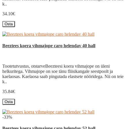
k..
34.10€
Osta
Beeztees koera vihmajope caro helendav 40 hall
Tootetutvustus, otstarveBeezteesi koera vihmajope on üleni
helkuritega. Vihmajope on soe tänu fliisikangale seestpoolt ja
kaelaosas. Kaelaosa saab pingutada elastsete nööridega. Nii on teie
k..
35.84€
Osta
-33%
Beeztees koera vihmajope caro helendav 52 hall