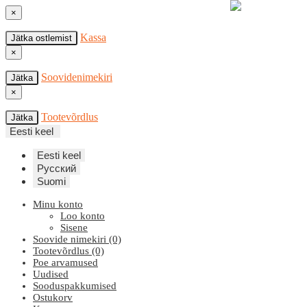
×
Kassa
Jätka ostlemist
×
Soovidenimekiri
Jätka
×
Tootevõrdlus
Jätka
Eesti keel
Eesti keel
Русский
Suomi
Minu konto
Loo konto
Sisene
Soovide nimekiri (0)
Tootevõrdlus (0)
Poe arvamused
Uudised
Sooduspakkumised
Ostukorv