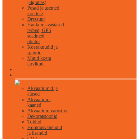
jalgrattas)
Pesad ja asemed
koertele
Dressuur
Haukumisvastased
tarbed, GPS
seadmed,
ohutus
Koerakuudid ja
-puurid
Muud koera
tarvikud
Akvaristika
Akvaariumid ja
alused
Akvaariumi
kaaned
Akvaariumivarustus
Dekoratsioonid
Toidud
Hooldusvahendid
ja lisandid
CO2