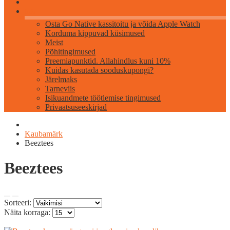
Info
Osta Go Native kassitoitu ja võida Apple Watch
Korduma kippuvad küsimused
Meist
Põhitingimused
Preemiapunktid. Allahindlus kuni 10%
Kuidas kasutada sooduskupongi?
Järelmaks
Tarneviis
Isikuandmete töötlemise tingimused
Privaatsuseeskirjad
Kaubamärk
Beeztees
Beeztees
Sorteeri:
Näita korraga: