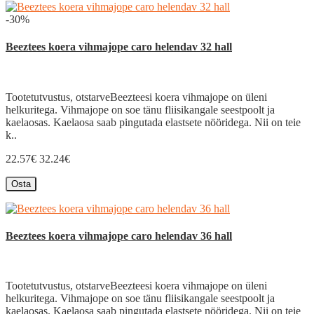
-30%
Beeztees koera vihmajope caro helendav 32 hall
Tootetutvustus, otstarveBeezteesi koera vihmajope on üleni
helkuritega. Vihmajope on soe tänu fliisikangale seestpoolt ja
kaelaosas. Kaelaosa saab pingutada elastsete nööridega. Nii on teie
k..
22.57€
32.24€
Osta
Beeztees koera vihmajope caro helendav 36 hall
Tootetutvustus, otstarveBeezteesi koera vihmajope on üleni
helkuritega. Vihmajope on soe tänu fliisikangale seestpoolt ja
kaelaosas. Kaelaosa saab pingutada elastsete nööridega. Nii on teie