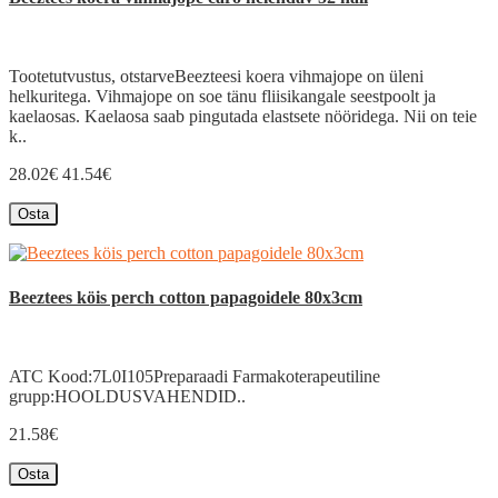
Tootetutvustus, otstarveBeezteesi koera vihmajope on üleni
helkuritega. Vihmajope on soe tänu fliisikangale seestpoolt ja
kaelaosas. Kaelaosa saab pingutada elastsete nööridega. Nii on teie
k..
28.02€
41.54€
Osta
Beeztees köis perch cotton papagoidele 80x3cm
ATC Kood:7L0I105Preparaadi Farmakoterapeutiline
grupp:HOOLDUSVAHENDID..
21.58€
Osta