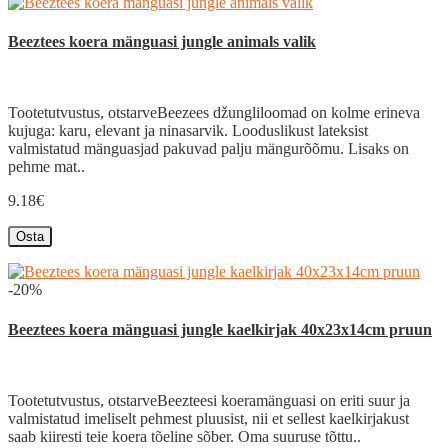
Beeztees koera mänguasi jungle animals valik
Tootetutvustus, otstarveBeezees džungliloomad on kolme erineva
kujuga: karu, elevant ja ninasarvik. Looduslikust lateksist
valmistatud mänguasjad pakuvad palju mängurõõmu. Lisaks on
pehme mat..
9.18€
Osta
-20%
Beeztees koera mänguasi jungle kaelkirjak 40x23x14cm pruun
Tootetutvustus, otstarveBeezteesi koeramänguasi on eriti suur ja
valmistatud imeliselt pehmest pluusist, nii et sellest kaelkirjakust
saab kiiresti teie koera tõeline sõber. Oma suuruse tõttu..