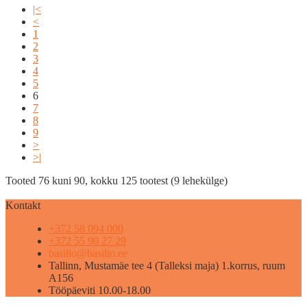
|<
<
1
2
3
4
5
6
7
8
9
>
>|
Tooted 76 kuni 90, kokku 125 tootest (9 lehekülge)
Kontakt
+372 58 094 000
+372 55 90 27 29
basilio@basilio.ee
Tallinn, Mustamäe tee 4 (Talleksi maja) 1.korrus, ruum
A156
Tööpäeviti 10.00-18.00