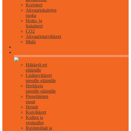
Koristeet
Akvaariokalojen
ruoka
Hoito- ja
lisäaineet
CO2
Akvaariotarvikkeet
Muki
Pienille eläimille
Häkkejä eri
eläimille
Lisätarvikkeet
pienille eläimille
Herkkuja
pienille eläimille
Pieneläinten
ruoat
Heinät
Kuivikkeet
Kulhot ja
vesipullot
Ravintolisät ja