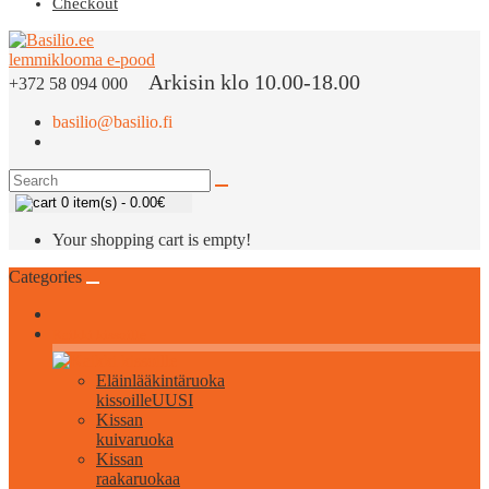
Checkout
Arkisin klo 10.00-18.00
+372 58 094 000
basilio@basilio.fi
0 item(s) - 0.00€
Your shopping cart is empty!
Categories
Kaikki kissoille
Eläinlääkintäruoka
kissoille
UUSI
Kissan
kuivaruoka
Kissan
raakaruokaa