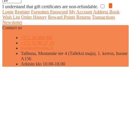
I understand that gift certificates are non-refundable.
Login
Register
Forgotten Password
My Account
Address Book
Wish List
Order History
Reward Points
Returns
Transactions
Newsletter
Contact us
+372 58 094 000
+372 55 90 27 29
basilio@basilio.fi
Tallinna, Mustamäe tee 4 (Talleksi maja), 1. kerros, huone
A156
Arkisin klo 10.00-18.00