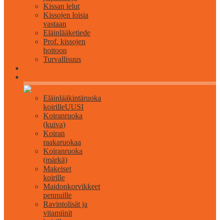
Kissan lelut
Kissojen loisia
vastaan
Eläinlääketiede
Prof. kissojen
hoitoon
Turvallisuus
Kaikki koirille
Eläinlääkintäruoka
koirille
UUSI
Koiranruoka
(kuiva)
Koiran
raakaruokaa
Koiranruoka
(märkä)
Makeiset
koirille
Maidonkorvikkeet
pennuille
Ravintolisät ja
vitamiinit