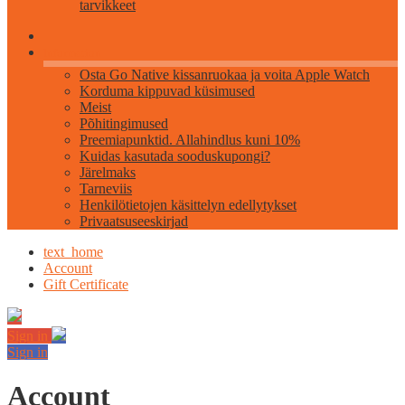
tarvikkeet
Information
Osta Go Native kissanruokaa ja voita Apple Watch
Korduma kippuvad küsimused
Meist
Põhitingimused
Preemiapunktid. Allahindlus kuni 10%
Kuidas kasutada sooduskupongi?
Järelmaks
Tarneviis
Henkilötietojen käsittelyn edellytykset
Privaatsuseeskirjad
text_home
Account
Gift Certificate
Sign in
Sign in
Account