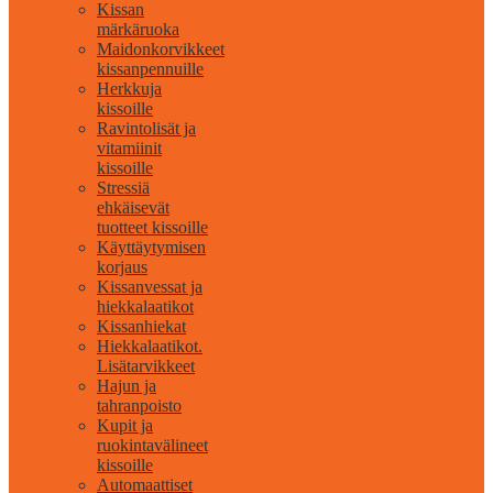
Kissan
märkäruoka
Maidonkorvikkeet
kissanpennuille
Herkkuja
kissoille
Ravintolisät ja
vitamiinit
kissoille
Stressiä
ehkäisevät
tuotteet kissoille
Käyttäytymisen
korjaus
Kissanvessat ja
hiekkalaatikot
Kissanhiekat
Hiekkalaatikot.
Lisätarvikkeet
Hajun ja
tahranpoisto
Kupit ja
ruokintavälineet
kissoille
Automaattiset