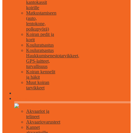
kantokassit
koirille
Matkustamiseen
(auto,
lentokone,
polkupyörä)
Koiran pedit ja
korit
Kouluratsastus
Kouluratsastus
Haukkumisenestotarvikkeet,
GPS-laitteet,
turvallisuus
Koiran kennelit
ja häkit
Muut koiran
tarvikkeet
Akvaario
Akvaariot ja
telineet
Akvaariovarusteet
Kannet
akvaarioille