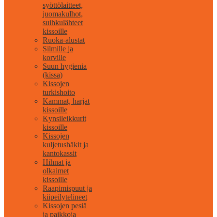
syöttölaitteet,
juomakulhot,
suihkulähteet
kissoille
Ruoka-alustat
Silmille ja
korville
Suun hygienia
(kissa)
Kissojen
turkishoito
Kammat, harjat
kissoille
Kynsileikkurit
kissoille
Kissojen
kuljetushäkit ja
kantokassit
Hihnat ja
olkaimet
kissoille
Raapimispuut ja
kiipeilytelineet
Kissojen pesiä
ja paikkoja