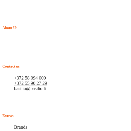
About Us
Verkkokauppa BASILIO.FI - vuonna 2015 perustettu perheyritys,
joka tarjoaa lemmikkituotteita. Arvostamme jokaista asiakasta ja
pyrimme siihen, että uudet asiakkaamme muuttuvat
vakioasiakkaiksi. Tavoitteenamme on pitkäaikainen yhteistyö.
Contact us
+372 58 094 000
+372 55 90 27 29
basilio@basilio.fi
Tallinna, Mustamäe tee 4 (Talleksi maja), 1. kerros, huone
A156
Arkisin klo 10.00-18.00
Extras
Brands