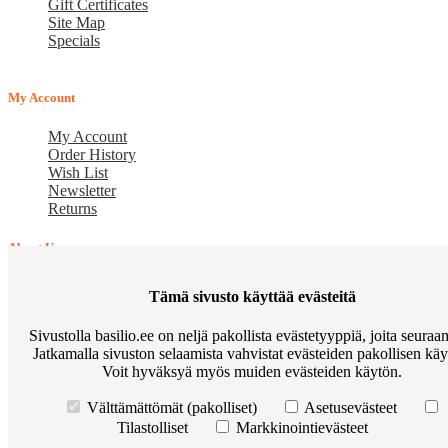
Gift Certificates
Site Map
Specials
My Account
My Account
Order History
Wish List
Newsletter
Returns
About Us
Verkkokauppa BASILIO.FI - vuonna 2015 perustettu perheyritys,
Tämä sivusto käyttää evästeitä
joka tarjoaa lemmikkituotteita. Arvostamme jokaista asiakasta ja
pyrimme siihen, että uudet asiakkaamme muuttuvat
Sivustolla basilio.ee on neljä pakollista evästetyyppiä, joita seura
vakioasiakkaiksi. Tavoitteenamme on pitkäaikainen yhteistyö.
Jatkamalla sivuston selaamista vahvistat evästeiden pakollisen käy
Voit hyväksyä myös muiden evästeiden käytön.
Osta Go Native kissanruokaa ja voita Apple Watch
Korduma
kippuvad küsimused
Meist
Põhitingimused
Preemiapunktid.
Välttämättömät (pakolliset)
Asetusevästeet
Allahindlus kuni 10%
Kuidas kasutada sooduskupongi?
Järelmaks
Tilastolliset
Markkinointievästeet
Tarneviis
Henkilötietojen käsittelyn edellytykset
Privaatsuseeskirjad
Contact Us