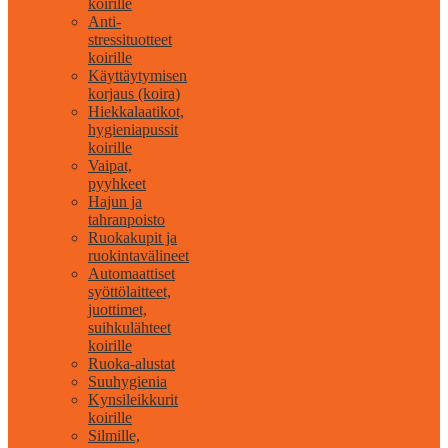
koirille
Anti-
stressituotteet
koirille
Käyttäytymisen
korjaus (koira)
Hiekkalaatikot,
hygieniapussit
koirille
Vaipat,
pyyhkeet
Hajun ja
tahranpoisto
Ruokakupit ja
ruokintavälineet
Automaattiset
syöttölaitteet,
juottimet,
suihkulähteet
koirille
Ruoka-alustat
Suuhygienia
Kynsileikkurit
koirille
Silmille,