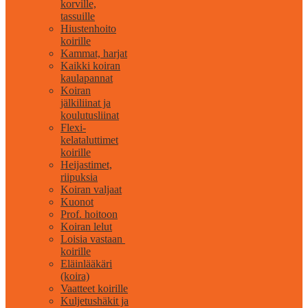
korville,
tassuille
Hiustenhoito
koirille
Kammat, harjat
Kaikki koiran
kaulapannat
Koiran
jälkiliinat ja
koulutusliinat
Flexi-
kelataluttimet
koirille
Heijastimet,
riipuksia
Koiran valjaat
Kuonot
Prof. hoitoon
Koiran lelut
Loisia vastaan ​​
koirille
Eläinlääkäri
(koira)
Vaatteet koirille
Kuljetushäkit ja