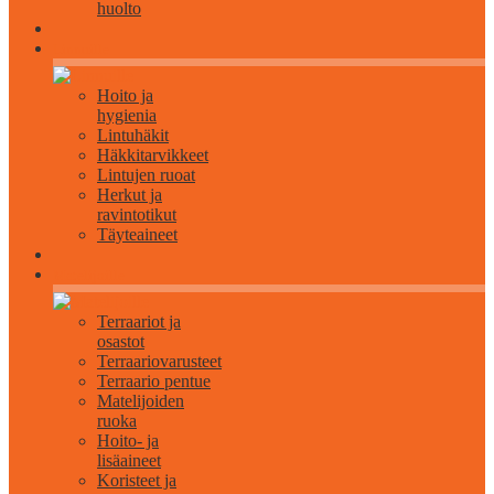
huolto
Linnuille
Hoito ja
hygienia
Lintuhäkit
Häkkitarvikkeet
Lintujen ruoat
Herkut ja
ravintotikut
Täyteaineet
Matelijoille
Terraariot ja
osastot
Terraariovarusteet
Terraario pentue
Matelijoiden
ruoka
Hoito- ja
lisäaineet
Koristeet ja