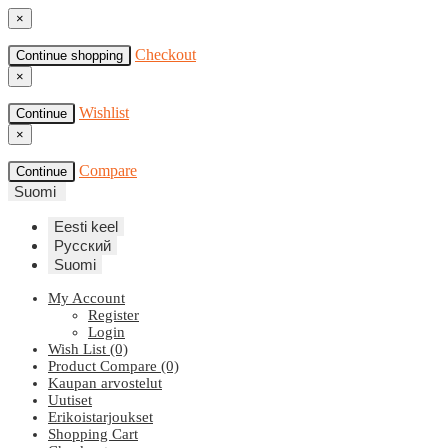
×
Checkout
Continue shopping
×
Wishlist
Continue
×
Compare
Continue
Suomi
Eesti keel
Русский
Suomi
My Account
Register
Login
Wish List (0)
Product Compare (0)
Kaupan arvostelut
Uutiset
Erikoistarjoukset
Shopping Cart