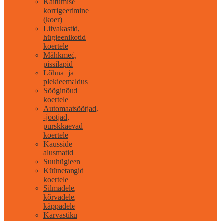
Käitumise
korrigeerimine
(koer)
Liivakastid,
hügieenikotid
koertele
Mähkmed,
pissilapid
Lõhna- ja
plekieemaldus
Sööginõud
koertele
Automaatsöötjad,
-jootjad,
purskkaevad
koertele
Kausside
alusmatid
Suuhügieen
Küünetangid
koertele
Silmadele,
kõrvadele,
käppadele
Karvastiku