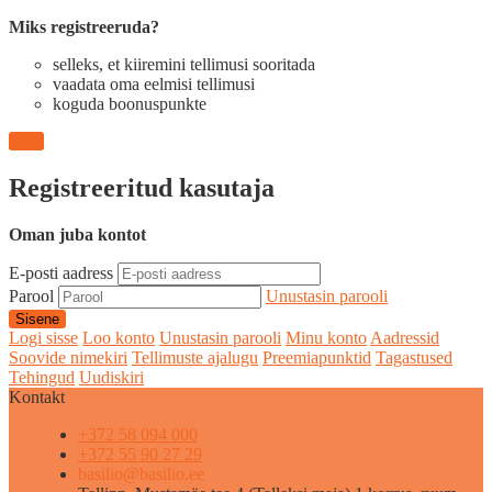
Miks registreeruda?
selleks, et kiiremini tellimusi sooritada
vaadata oma eelmisi tellimusi
koguda boonuspunkte
Jätka
Registreeritud kasutaja
Oman juba kontot
E-posti aadress
Parool
Unustasin parooli
Logi sisse
Loo konto
Unustasin parooli
Minu konto
Aadressid
Soovide nimekiri
Tellimuste ajalugu
Preemiapunktid
Tagastused
Tehingud
Uudiskiri
Kontakt
+372 58 094 000
+372 55 90 27 29
basilio@basilio.ee