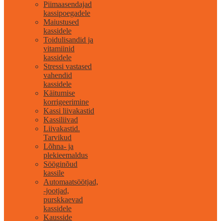
Piimaasendajad
kassipoegadele
Maiustused
kassidele
Toidulisandid ja
vitamiinid
kassidele
Stressi vastased
vahendid
kassidele
Käitumise
korrigeerimine
Kassi liivakastid
Kassiliivad
Liivakastid.
Tarvikud
Lõhna- ja
plekieemaldus
Sööginõud
kassile
Automaatsöötjad,
-jootjad,
purskkaevad
kassidele
Kausside