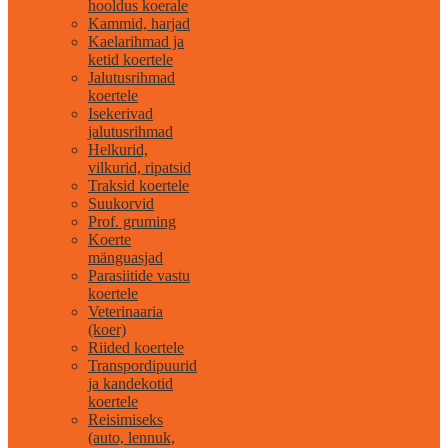
hooldus koerale
Kammid, harjad
Kaelarihmad ja
ketid koertele
Jalutusrihmad
koertele
Isekerivad
jalutusrihmad
Helkurid,
vilkurid, ripatsid
Traksid koertele
Suukorvid
Prof. gruming
Koerte
mänguasjad
Parasiitide vastu
koertele
Veterinaaria
(koer)
Riided koertele
Transpordipuurid
ja kandekotid
koertele
Reisimiseks
(auto, lennuk,