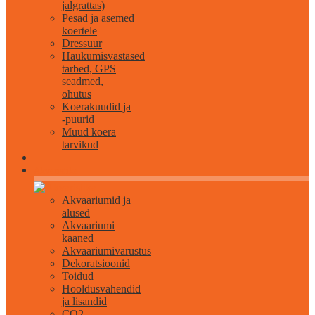
jalgrattas)
Pesad ja asemed
koertele
Dressuur
Haukumisvastased
tarbed, GPS
seadmed,
ohutus
Koerakuudid ja
-puurid
Muud koera
tarvikud
Akvaristika
Akvaariumid ja
alused
Akvaariumi
kaaned
Akvaariumivarustus
Dekoratsioonid
Toidud
Hooldusvahendid
ja lisandid
CO2