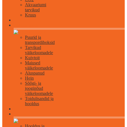
Akvaariumi
tarvikud
Kruus
Väikeloomadele
Puurid ja
transpordiboksid
Tarvikud
väikeloomadele
Kuivtoit
Maiused
väikeloomadele
Aluspanud
Hein
Sõõgi- ja
jooginõud
väikeloomadele
Toidulisandid ja
hooldus
Lindudele
Hooldus ja