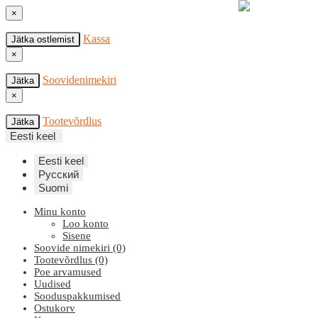
×
Kassa
Jätka ostlemist
×
Soovidenimekiri
Jätka
×
Tootevõrdlus
Jätka
Eesti keel
Eesti keel
Русский
Suomi
Minu konto
Loo konto
Sisene
Soovide nimekiri (0)
Tootevõrdlus (0)
Poe arvamused
Uudised
Sooduspakkumised
Ostukorv