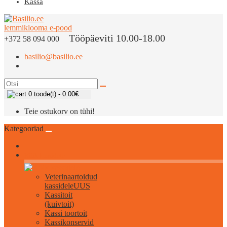
Kassa
Tööpäeviti 10.00-18.00
+372 58 094 000
basilio@basilio.ee
0 toode(t) - 0.00€
Teie ostukorv on tühi!
Kategooriad
Kõik kassidele
Veterinaartoidud
kassidele
UUS
Kassitoit
(kuivtoit)
Kassi toortoit
Kassikonservid