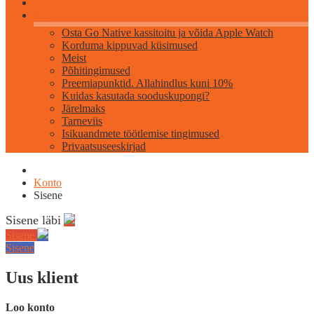
Info
Osta Go Native kassitoitu ja võida Apple Watch
Korduma kippuvad küsimused
Meist
Põhitingimused
Preemiapunktid. Allahindlus kuni 10%
Kuidas kasutada sooduskupongi?
Järelmaks
Tarneviis
Isikuandmete töötlemise tingimused
Privaatsuseeskirjad
Konto
Sisene
Sisene läbi
Sisene
Sisene
Uus klient
Loo konto