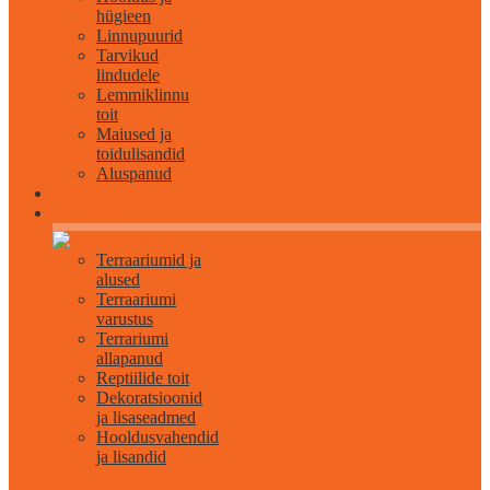
hügieen
Linnupuurid
Tarvikud
lindudele
Lemmiklinnu
toit
Maiused ja
toidulisandid
Aluspanud
Roomajatele
Terraariumid ja
alused
Terraariumi
varustus
Terrariumi
allapanud
Reptiilide toit
Dekoratsioonid
ja lisaseadmed
Hooldusvahendid
ja lisandid