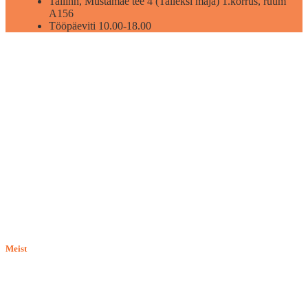
Tallinn, Mustamäe tee 4 (Talleksi maja) 1.korrus, ruum
A156
Tööpäeviti 10.00-18.00
Meist
E-pood BASILIO.EE on asutatud 2015. aastal perekonnaäri, mis
pakub kaupu lemmikloomadele. Me hindame igat ostjat ja väga
loodame, et meie uued kliendid muutuvad püsiklientideks. Me