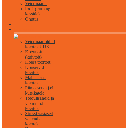
Veterinaaria
Prof. gruming
kassidele
Ohutus
Kõik koertele
Veterinaartoidud
koertele
UUS
Koeratoit
(kuivtoit)
Koera toortoit
Konservid
koertele
Maiustused
koertele
Piimaasendajad
kutsikatele
Toidulisandid ja
vitamiinid
koertele
Stressi vastased
vahendid
koertele