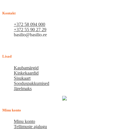
loodame pikaajalisele ja viljakale koostööle.
Kontakt
+372 58 094 000
+372 55 90 27 29
basilio@basilio.ee
Tallinn, Mustamäe tee 4 (Talleksi maja) 1.korrus, ruum A156
Tööpäeviti 10.00-18.00
Lisad
Kaubamärgid
Kinkekaardid
Sisukaart
Sooduspakkumised
Järelmaks
Minu konto
Minu konto
Tellimuste ajalugu