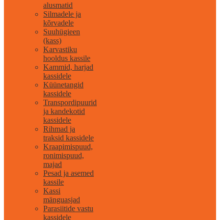
alusmatid
Silmadele ja
kõrvadele
Suuhügieen
(kass)
Karvastiku
hooldus kassile
Kammid, harjad
kassidele
Küünetangid
kassidele
Transpordipuurid
ja kandekotid
kassidele
Rihmad ja
traksid kassidele
Kraapimispuud,
ronimispuud,
majad
Pesad ja asemed
kassile
Kassi
mänguasjad
Parasiitide vastu
kassidele