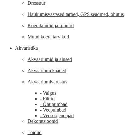
Dressuur
Haukumisvastased tarbed, GPS seadmed, ohutus
Koerakuudid ja -puurid
Muud koera tarvikud
Akvaristika
Akvaariumid ja alused
Akvaariumi kaaned
Akvaariumivarustus
- Valgus
- Filtrid
- Õhupumbad
- Veepumbad
- Veesoojendajad
Dekoratsioonid
Toidud