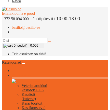
Kassa
Tööpäeviti 10.00-18.00
+372 58 094 000
basilio@basilio.ee
0 toode(t) - 0.00€
Teie ostukorv on tühi!
Kategooriad
Kõik kassidele
Veterinaartoidud
kassidele
UUS
Kassitoit
(kuivtoit)
Kassi toortoit
Kassikonservid