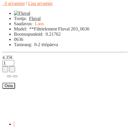
0 arvamust
/
Lisa arvamus
Tootja:
Fluval
Saadavus:
Laos
Mudel:
**Filtrielement Fluval 203_0636
Boonuspunktid:
0.21762
0636
Tarneaeg:
0-2 tööpäeva
4.35€
Osta