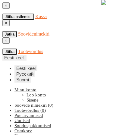
×
Kassa
Jätka ostlemist
×
Soovidenimekiri
Jätka
×
Tootevõrdlus
Jätka
Eesti keel
Eesti keel
Русский
Suomi
Minu konto
Loo konto
Sisene
Soovide nimekiri (0)
Tootevõrdlus (0)
Poe arvamused
Uudised
Sooduspakkumised
Ostukorv