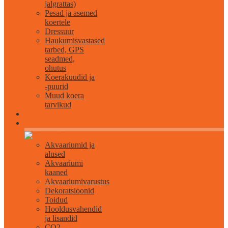
jalgrattas)
Pesad ja asemed
koertele
Dressuur
Haukumisvastased
tarbed, GPS
seadmed,
ohutus
Koerakuudid ja
-puurid
Muud koera
tarvikud
Akvaristika
Akvaariumid ja
alused
Akvaariumi
kaaned
Akvaariumivarustus
Dekoratsioonid
Toidud
Hooldusvahendid
ja lisandid
CO2