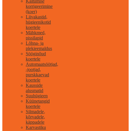
Käitumise
korrigeerimine
(koer)
Liivakastid,
hügieenikotid
koertele
Mähkmed,
pissilapid
Lõhna- ja
plekieemaldus
Sööginõud
koertele
Automaatsöötjad,
-jootjad,
purskkaevad
koertele
Kausside
alusmatid
Suuhügieen
Küünetangid
koertele
Silmadele,
kõrvadele,
käppadele
Karvastiku