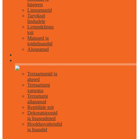
hügieen
Linnupuurid
Tarvikud
lindudele
Lemmiklinnu
toit
Maiused ja
toidulisandid
Aluspanud
Roomajatele
Terraariumid ja
alused
Terraariumi
varustus
Terrariumi
allapanud
Reptiilide toit
Dekoratsioonid
ja lisaseadmed
Hooldusvahendid
ja lisandid