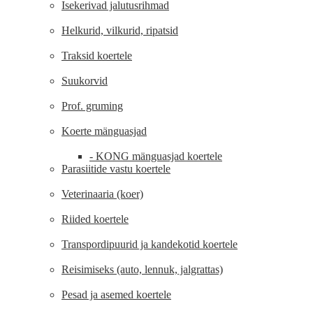
Isekerivad jalutusrihmad
Helkurid, vilkurid, ripatsid
Traksid koertele
Suukorvid
Prof. gruming
Koerte mänguasjad
- KONG mänguasjad koertele
Parasiitide vastu koertele
Veterinaaria (koer)
Riided koertele
Transpordipuurid ja kandekotid koertele
Reisimiseks (auto, lennuk, jalgrattas)
Pesad ja asemed koertele