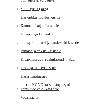
Silmadele ja kõrvadele
Suuhügieen (kass)
Karvastiku hooldus kassile
Kammid, harjad kassidele
Küünetangid kassidele
Transpordipuurid ja kandekotid kassidele
Rihmad ja traksid kassidele
Kraapimispuud, ronimispuud, majad
Pesad ja asemed kassile
Kassi mänguasjad
- KONG kassi mänguasjad
Parasiitide vastu kassidele
Veterinaaria