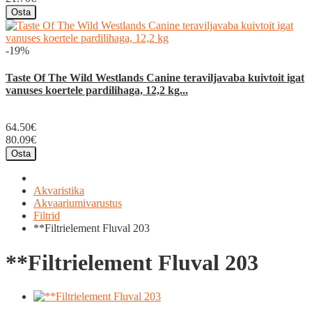
Osta
-19%
Taste Of The Wild Westlands Canine teraviljavaba kuivtoit igat
vanuses koertele pardilihaga, 12,2 kg...
64.50€
80.09€
Osta
Akvaristika
Akvaariumivarustus
Filtrid
**Filtrielement Fluval 203
**Filtrielement Fluval 203