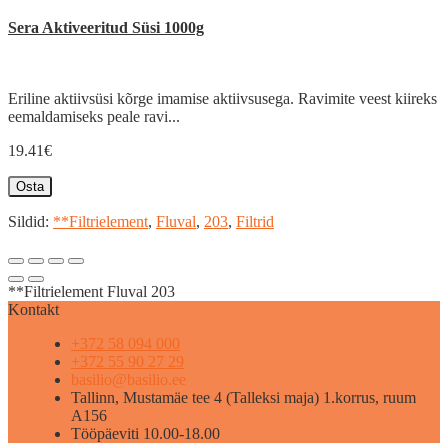
Sera Aktiveeritud Süsi 1000g
Eriline aktiivsüsi kõrge imamise aktiivsusega. Ravimite veest kiireks
eemaldamiseks peale ravi...
19.41€
Osta
Sildid:
**Filtrielement
,
Fluval
,
203
,
Filtrid
**Filtrielement Fluval 203
Kontakt
+372 58 094 000
+372 55 90 27 29
basilio@basilio.ee
Tallinn, Mustamäe tee 4 (Talleksi maja) 1.korrus, ruum
A156
Tööpäeviti 10.00-18.00