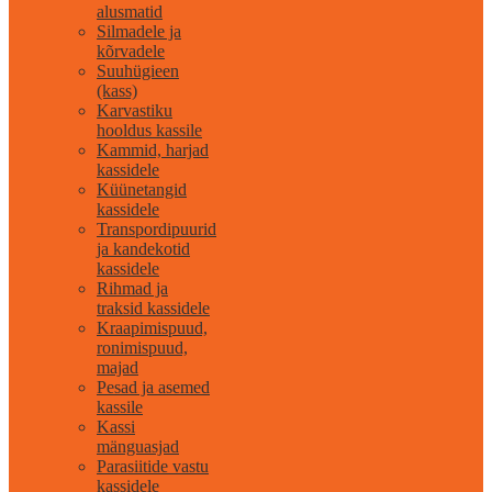
alusmatid
Silmadele ja
kõrvadele
Suuhügieen
(kass)
Karvastiku
hooldus kassile
Kammid, harjad
kassidele
Küünetangid
kassidele
Transpordipuurid
ja kandekotid
kassidele
Rihmad ja
traksid kassidele
Kraapimispuud,
ronimispuud,
majad
Pesad ja asemed
kassile
Kassi
mänguasjad
Parasiitide vastu
kassidele