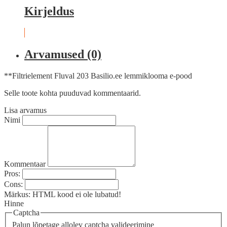
Kirjeldus
Arvamused (0)
**Filtrielement Fluval 203 Basilio.ee lemmiklooma e-pood
Selle toote kohta puuduvad kommentaarid.
Lisa arvamus
Nimi
Kommentaar
Pros:
Cons:
Märkus:
HTML kood ei ole lubatud!
Hinne
Captcha
Palun lõpetage allolev captcha valideerimine