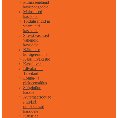
Piimaasendajad
kassipoegadele
Maiustused
kassidele
Toidulisandid ja
vitamiinid
kassidele
Stressi vastased
vahendid
kassidele
Käitumise
korrigeerimine
Kassi liivakastid
Kassiliivad
Liivakastid.
Tarvikud
Lõhna- ja
plekieemaldus
Sööginõud
kassile
Automaatsöötjad,
-jootjad,
purskkaevad
kassidele
Kausside