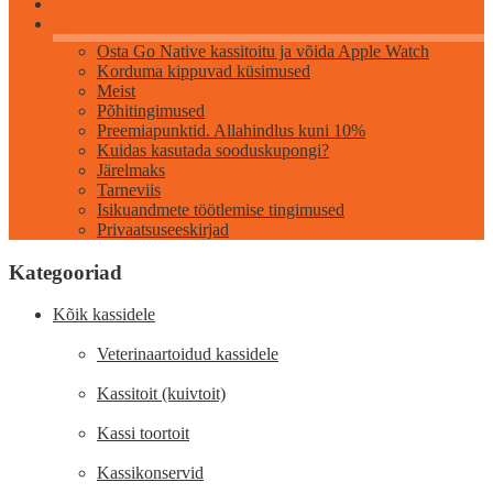
Info
Osta Go Native kassitoitu ja võida Apple Watch
Korduma kippuvad küsimused
Meist
Põhitingimused
Preemiapunktid. Allahindlus kuni 10%
Kuidas kasutada sooduskupongi?
Järelmaks
Tarneviis
Isikuandmete töötlemise tingimused
Privaatsuseeskirjad
Kategooriad
Kõik kassidele
Veterinaartoidud kassidele
Kassitoit (kuivtoit)
Kassi toortoit
Kassikonservid