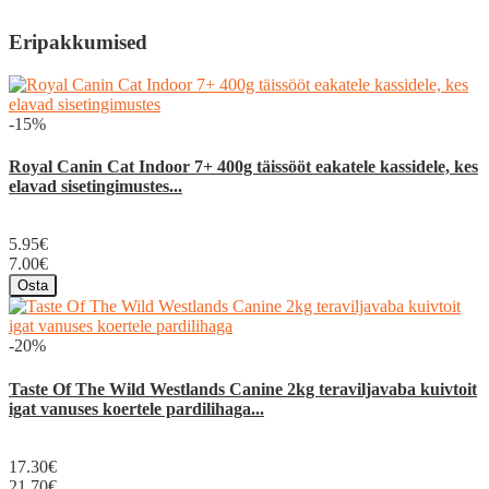
Eripakkumised
-15%
Royal Canin Cat Indoor 7+ 400g täissööt eakatele kassidele, kes
elavad sisetingimustes...
5.95€
7.00€
Osta
-20%
Taste Of The Wild Westlands Canine 2kg teraviljavaba kuivtoit
igat vanuses koertele pardilihaga...
17.30€
21.70€