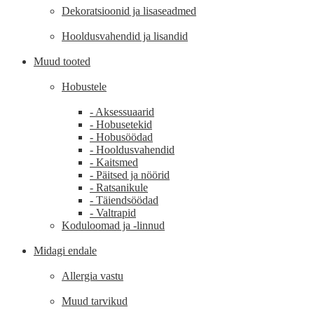
Dekoratsioonid ja lisaseadmed
Hooldusvahendid ja lisandid
Muud tooted
Hobustele
- Aksessuaarid
- Hobusetekid
- Hobusöödad
- Hooldusvahendid
- Kaitsmed
- Päitsed ja nöörid
- Ratsanikule
- Täiendsöödad
- Valtrapid
Koduloomad ja -linnud
Midagi endale
Allergia vastu
Muud tarvikud