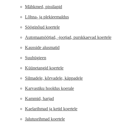
Mähkmed, pissilapid
Lõhna- ja plekieemaldus
Sööginõud koertele
Automaatsöötjad, -jootjad, purskkaevad koertele
Kausside alusmatid
Suuhügieen
Küünetangid koertele
Silmadele, kõrvadele, käppadele
Karvastiku hooldus koerale
Kammid, harjad
Kaelarihmad ja ketid koertele
Jalutusrihmad koertele