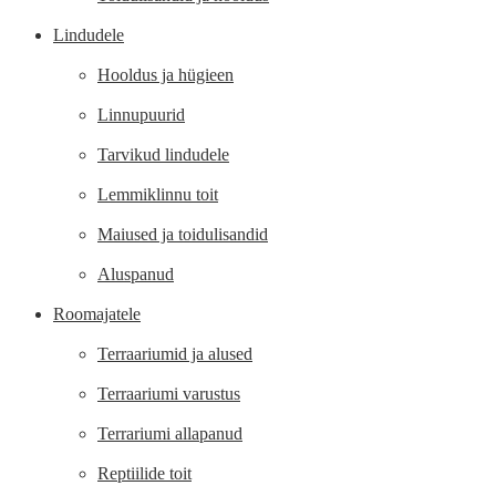
Lindudele
Hooldus ja hügieen
Linnupuurid
Tarvikud lindudele
Lemmiklinnu toit
Maiused ja toidulisandid
Aluspanud
Roomajatele
Terraariumid ja alused
Terraariumi varustus
Terrariumi allapanud
Reptiilide toit