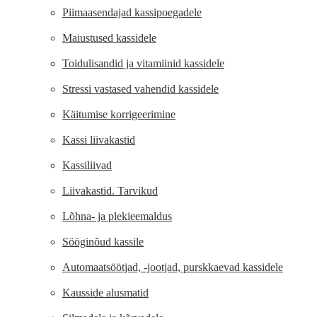
Piimaasendajad kassipoegadele
Maiustused kassidele
Toidulisandid ja vitamiinid kassidele
Stressi vastased vahendid kassidele
Käitumise korrigeerimine
Kassi liivakastid
Kassiliivad
Liivakastid. Tarvikud
Lõhna- ja plekieemaldus
Sööginõud kassile
Automaatsöötjad, -jootjad, purskkaevad kassidele
Kausside alusmatid