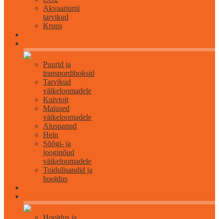
Akvaariumi
tarvikud
Kruus
Väikeloomadele
Puurid ja
transpordiboksid
Tarvikud
väikeloomadele
Kuivtoit
Maiused
väikeloomadele
Aluspanud
Hein
Sõõgi- ja
jooginõud
väikeloomadele
Toidulisandid ja
hooldus
Lindudele
Hooldus ja