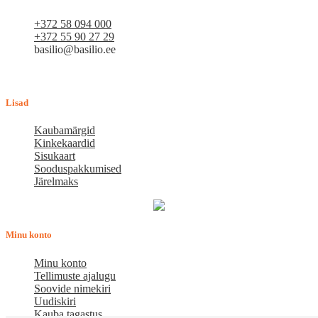
+372 58 094 000
+372 55 90 27 29
basilio@basilio.ee
Tallinn, Mustamäe tee 4 (Talleksi maja) 1.korrus, ruum A156
Tööpäeviti 10.00-18.00
Lisad
Kaubamärgid
Kinkekaardid
Sisukaart
Sooduspakkumised
Järelmaks
Minu konto
Minu konto
Tellimuste ajalugu
Soovide nimekiri
Uudiskiri
Kauba tagastus