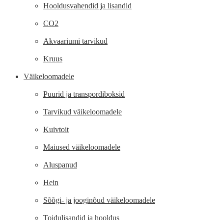
Hooldusvahendid ja lisandid
CO2
Akvaariumi tarvikud
Kruus
Väikeloomadele
Puurid ja transpordiboksid
Tarvikud väikeloomadele
Kuivtoit
Maiused väikeloomadele
Aluspanud
Hein
Sõõgi- ja jooginõud väikeloomadele
Toidulisandid ja hooldus