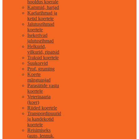
hooldus koerale
Kammid, harjad
Kaelarihmad ja
ketid koertele
Jalutusrihmad
koertele
Isekerivad
jalutusrihmad
Helkurid,
vilkurid, ripatsid
Traksid koertele
Suukorvid
Prof. gruming
Koerte
mänguasjad
Parasiitide vastu
koertele
Veterinaaria
(koer)
Riided koertele
Transpordipuurid
ja kandekotid
koertele
Reisimiseks
(auto, lennuk,