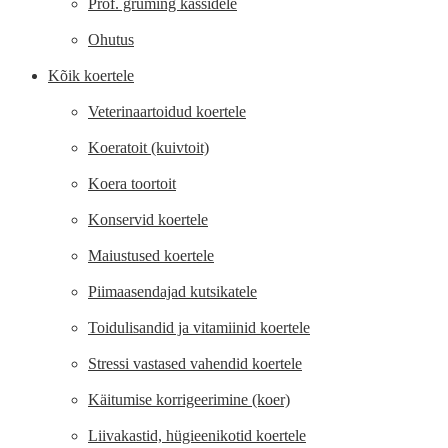
Prof. gruming kassidele
Ohutus
Kõik koertele
Veterinaartoidud koertele
Koeratoit (kuivtoit)
Koera toortoit
Konservid koertele
Maiustused koertele
Piimaasendajad kutsikatele
Toidulisandid ja vitamiinid koertele
Stressi vastased vahendid koertele
Käitumise korrigeerimine (koer)
Liivakastid, hügieenikotid koertele