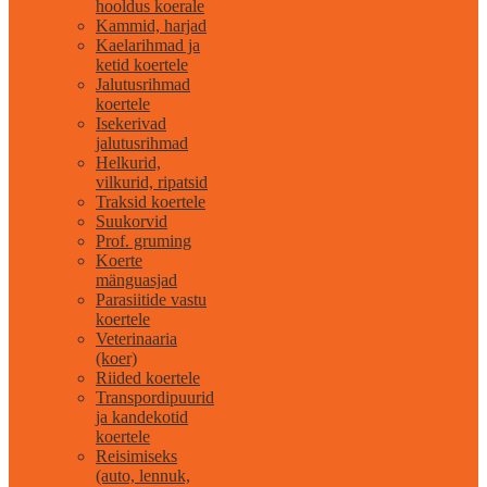
hooldus koerale
Kammid, harjad
Kaelarihmad ja
ketid koertele
Jalutusrihmad
koertele
Isekerivad
jalutusrihmad
Helkurid,
vilkurid, ripatsid
Traksid koertele
Suukorvid
Prof. gruming
Koerte
mänguasjad
Parasiitide vastu
koertele
Veterinaaria
(koer)
Riided koertele
Transpordipuurid
ja kandekotid
koertele
Reisimiseks
(auto, lennuk,