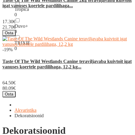
Taste Of The Wild Westlands Canine 2kg teraviljavaba kuivtoit
igat vanuses koertele pardilihaga...
Tropica
0
17.30€
Duvo+
21.70€
0
Osta
TRIXIE
0
-19%
Taste Of The Wild Westlands Canine teraviljavaba kuivtoit igat
vanuses koertele pardilihaga, 12,2 kg...
64.50€
80.09€
Osta
Akvaristika
Dekoratsioonid
Dekoratsioonid