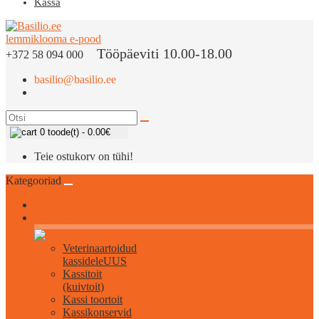
Kassa
Tööpäeviti 10.00-18.00
+372 58 094 000
basilio@basilio.ee
0 toode(t) - 0.00€
Teie ostukorv on tühi!
Kategooriad
Kõik kassidele
Veterinaartoidud
kassidele
UUS
Kassitoit
(kuivtoit)
Kassi toortoit
Kassikonservid