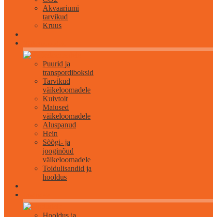
Akvaariumi
tarvikud
Kruus
Väikeloomadele
Puurid ja
transpordiboksid
Tarvikud
väikeloomadele
Kuivtoit
Maiused
väikeloomadele
Aluspanud
Hein
Sõõgi- ja
jooginõud
väikeloomadele
Toidulisandid ja
hooldus
Lindudele
Hooldus ja