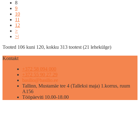
8
9
10
11
12
>
>|
Tooted 106 kuni 120, kokku 313 tootest (21 lehekülge)
Kontakt
+372 58 094 000
+372 55 90 27 29
basilio@basilio.ee
Tallinn, Mustamäe tee 4 (Talleksi maja) 1.korrus, ruum
A156
Tööpäeviti 10.00-18.00