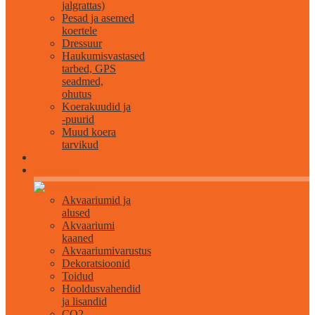
jalgrattas)
Pesad ja asemed
koertele
Dressuur
Haukumisvastased
tarbed, GPS
seadmed,
ohutus
Koerakuudid ja
-puurid
Muud koera
tarvikud
Akvaristika
Akvaariumid ja
alused
Akvaariumi
kaaned
Akvaariumivarustus
Dekoratsioonid
Toidud
Hooldusvahendid
ja lisandid
CO2