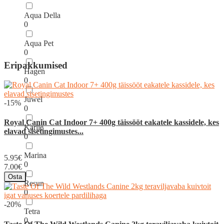
Aqua Della
0
Aqua Pet
0
Eripakkumised
Hagen
0
Juwel
-15%
0
Royal Canin Cat Indoor 7+ 400g täissööt eakatele kassidele, kes
Karlie
elavad sisetingimustes...
0
Marina
5.95€
0
7.00€
Osta
Resun
0
-20%
Tetra
0