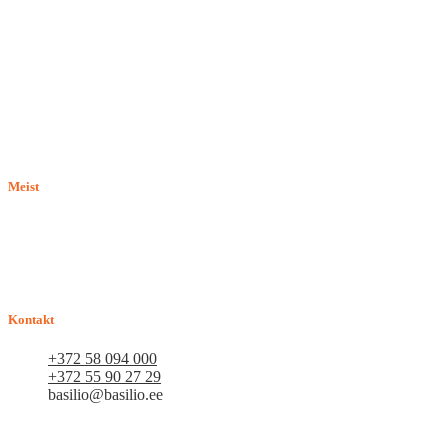
Meist
E-pood BASILIO.EE on asutatud 2015. aastal perekonnaäri, mis
pakub kaupu lemmikloomadele. Me hindame igat ostjat ja väga
loodame, et meie uued kliendid muutuvad püsiklientideks. Me
loodame pikaajalisele ja viljakale koostööle.
Kontakt
+372 58 094 000
+372 55 90 27 29
basilio@basilio.ee
Tallinn, Mustamäe tee 4 (Talleksi maja) 1.korrus, ruum A156
Tööpäeviti 10.00-18.00