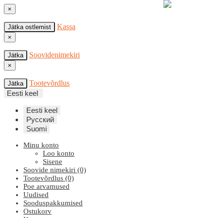
×
Kassa
Jätka ostlemist
×
Soovidenimekiri
Jätka
×
Tootevõrdlus
Jätka
Eesti keel
Eesti keel
Русский
Suomi
Minu konto
Loo konto
Sisene
Soovide nimekiri (0)
Tootevõrdlus (0)
Poe arvamused
Uudised
Sooduspakkumised
Ostukorv