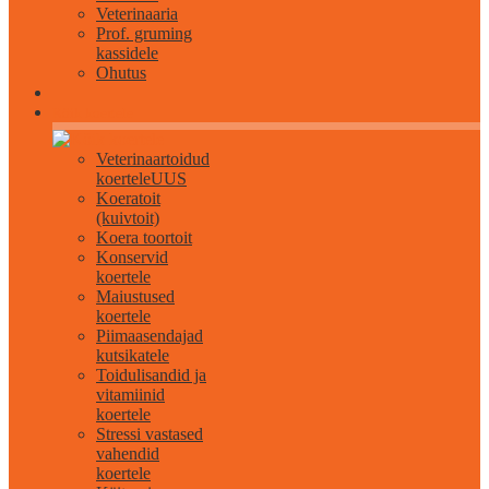
Veterinaaria
Prof. gruming
kassidele
Ohutus
Kõik koertele
Veterinaartoidud
koertele
UUS
Koeratoit
(kuivtoit)
Koera toortoit
Konservid
koertele
Maiustused
koertele
Piimaasendajad
kutsikatele
Toidulisandid ja
vitamiinid
koertele
Stressi vastased
vahendid
koertele