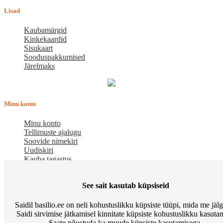
Lisad
Kaubamärgid
Kinkekaardid
Sisukaart
Sooduspakkumised
Järelmaks
Minu konto
Minu konto
Tellimuste ajalugu
Soovide nimekiri
Uudiskiri
Kauba tagastus
Meist
See sait kasutab küpsiseid
E-pood BASILIO.EE on asutatud 2015. aastal perekonnaäri, mis
Saidil basilio.ee on neli kohustuslikku küpsiste tüüpi, mida me jäl
pakub kaupu lemmikloomadele. Me hindame igat ostjat ja väga
Saidi sirvimise jätkamisel kinnitate küpsiste kohustuslikku kasutam
loodame, et meie uued kliendid muutuvad püsiklientideks. Me
Saate nõustuda ka muude küpsiste kasutamisega.