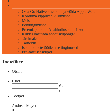
Info
Osta Go Native kassitoitu ja võida Apple Watch
Korduma kippuvad küsimused
Meist
Põhitingimused
Preemiapunktid. Allahindlus kuni 10%
Kuidas kasutada sooduskupongi?
Järelmaks
Tarneviis
Isikuandmete töötlemise tingimused
Privaatsuseeskirjad
Tootefilter
Otsing
Hind
€ -
€
Tootjad
Andreas Meyer
0