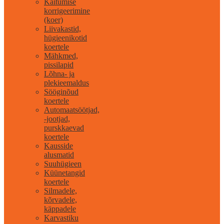
Käitumise
korrigeerimine
(koer)
Liivakastid,
hügieenikotid
koertele
Mähkmed,
pissilapid
Lõhna- ja
plekieemaldus
Sööginõud
koertele
Automaatsöötjad,
-jootjad,
purskkaevad
koertele
Kausside
alusmatid
Suuhügieen
Küünetangid
koertele
Silmadele,
kõrvadele,
käppadele
Karvastiku