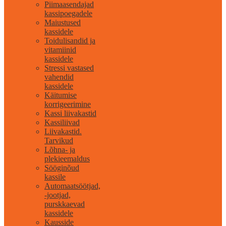
Piimaasendajad
kassipoegadele
Maiustused
kassidele
Toidulisandid ja
vitamiinid
kassidele
Stressi vastased
vahendid
kassidele
Käitumise
korrigeerimine
Kassi liivakastid
Kassiliivad
Liivakastid.
Tarvikud
Lõhna- ja
plekieemaldus
Sööginõud
kassile
Automaatsöötjad,
-jootjad,
purskkaevad
kassidele
Kausside