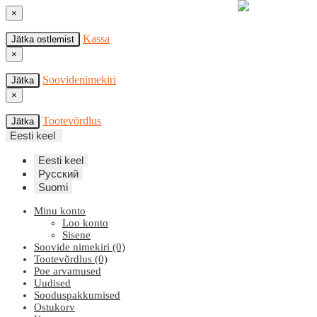
×
Kassa
Jätka ostlemist
×
Soovidenimekiri
Jätka
×
Tootevõrdlus
Jätka
Eesti keel
Eesti keel
Русский
Suomi
Minu konto
Loo konto
Sisene
Soovide nimekiri (0)
Tootevõrdlus (0)
Poe arvamused
Uudised
Sooduspakkumised
Ostukorv