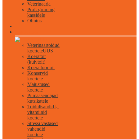
Veterinaaria
Prof. gruming
kassidele
Ohutus
Kõik koertele
Veterinaartoidud
koertele
UUS
Koeratoit
(kuivtoit)
Koera toortoit
Konservid
koertele
Maiustused
koertele
Piimaasendajad
kutsikatele
Toidulisandid ja
vitamiinid
koertele
Stressi vastased
vahendid
koertele