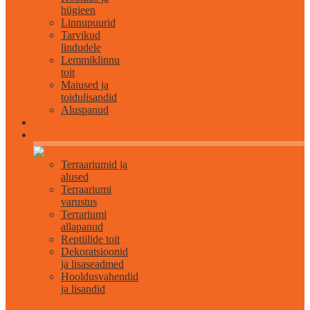
hügieen
Linnupuurid
Tarvikud
lindudele
Lemmiklinnu
toit
Maiused ja
toidulisandid
Aluspanud
Roomajatele
Terraariumid ja
alused
Terraariumi
varustus
Terrariumi
allapanud
Reptiilide toit
Dekoratsioonid
ja lisaseadmed
Hooldusvahendid
ja lisandid