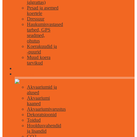
jalgrattas)
Pesad ja asemed
koertele
Dressuur
Haukumisvastased
tarbed, GPS
seadmed,
ohutus
Koerakuudid ja
-puurid
Muud koera
tarvikud
Akvaristika
Akvaariumid ja
alused
Akvaariumi
kaaned
Akvaariumivarustus
Dekoratsioonid
Toidud
Hooldusvahendid
ja lisandid
CO2