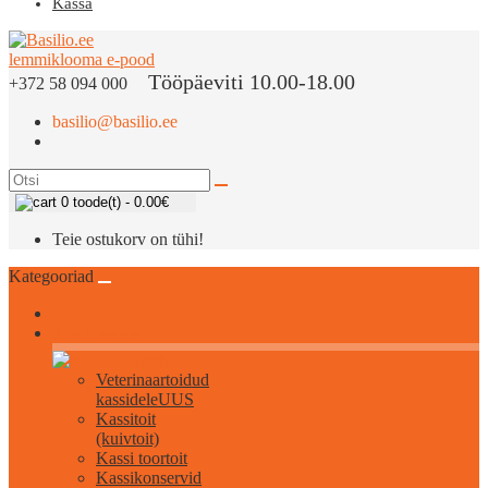
Kassa
Tööpäeviti 10.00-18.00
+372 58 094 000
basilio@basilio.ee
0 toode(t) - 0.00€
Teie ostukorv on tühi!
Kategooriad
Kõik kassidele
Veterinaartoidud
kassidele
UUS
Kassitoit
(kuivtoit)
Kassi toortoit
Kassikonservid