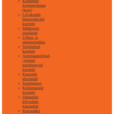
Käitumise
korrigeerimine
(koer)
Liivakastid,
hügieenikotid
koertele
Mähkmed,
pissilapid
Lõhna- ja
plekieemaldus
Sööginõud
koertele
Automaatsöötjad,
-jootjad,
purskkaevad
koertele
Kausside
alusmatid
Suuhügieen
Küünetangid
koertele
Silmadele,
kõrvadele,
käppadele
Karvastiku