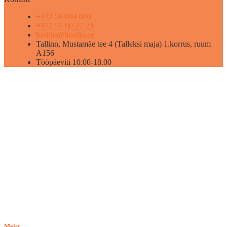
+372 58 094 000
+372 55 90 27 29
basilio@basilio.ee
Tallinn, Mustamäe tee 4 (Talleksi maja) 1.korrus, ruum
A156
Tööpäeviti 10.00-18.00
Meist