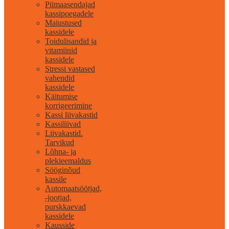
Piimaasendajad
kassipoegadele
Maiustused
kassidele
Toidulisandid ja
vitamiinid
kassidele
Stressi vastased
vahendid
kassidele
Käitumise
korrigeerimine
Kassi liivakastid
Kassiliivad
Liivakastid.
Tarvikud
Lõhna- ja
plekieemaldus
Sööginõud
kassile
Automaatsöötjad,
-jootjad,
purskkaevad
kassidele
Kausside