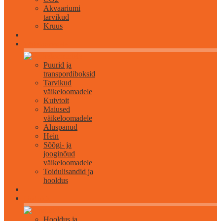
Akvaariumi
tarvikud
Kruus
Väikeloomadele
Puurid ja
transpordiboksid
Tarvikud
väikeloomadele
Kuivtoit
Maiused
väikeloomadele
Aluspanud
Hein
Sõõgi- ja
jooginõud
väikeloomadele
Toidulisandid ja
hooldus
Lindudele
Hooldus ja