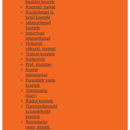
hooldus koerale
Kammid, harjad
Kaelarihmad ja
ketid koertele
Jalutusrihmad
koertele
Isekerivad
jalutusrihmad
Helkurid,
vilkurid, ripatsid
Traksid koertele
Suukorvid
Prof. gruming
Koerte
mänguasjad
Parasiitide vastu
koertele
Veterinaaria
(koer)
Riided koertele
Transpordipuurid
ja kandekotid
koertele
Reisimiseks
(auto, lennuk,