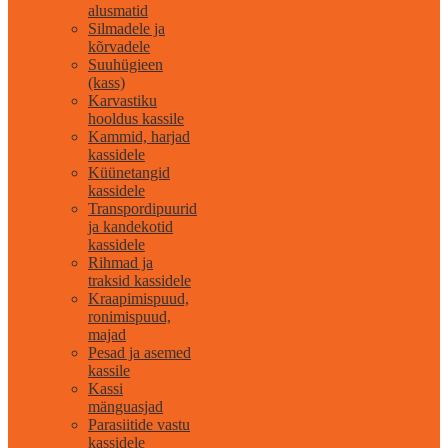
alusmatid
Silmadele ja
kõrvadele
Suuhügieen
(kass)
Karvastiku
hooldus kassile
Kammid, harjad
kassidele
Küünetangid
kassidele
Transpordipuurid
ja kandekotid
kassidele
Rihmad ja
traksid kassidele
Kraapimispuud,
ronimispuud,
majad
Pesad ja asemed
kassile
Kassi
mänguasjad
Parasiitide vastu
kassidele