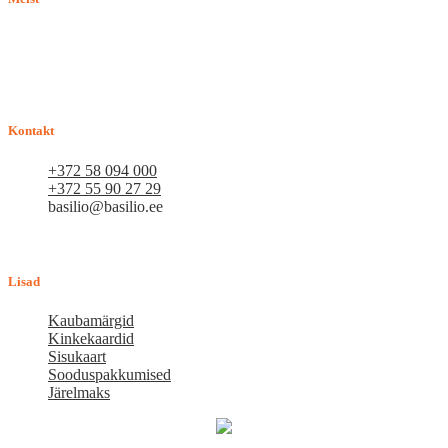
E-pood BASILIO.EE on asutatud 2015. aastal perekonnaäri, mis
pakub kaupu lemmikloomadele. Me hindame igat ostjat ja väga
loodame, et meie uued kliendid muutuvad püsiklientideks. Me
loodame pikaajalisele ja viljakale koostööle.
Kontakt
+372 58 094 000
+372 55 90 27 29
basilio@basilio.ee
Tallinn, Mustamäe tee 4 (Talleksi maja) 1.korrus, ruum A156
Tööpäeviti 10.00-18.00
Lisad
Kaubamärgid
Kinkekaardid
Sisukaart
Sooduspakkumised
Järelmaks