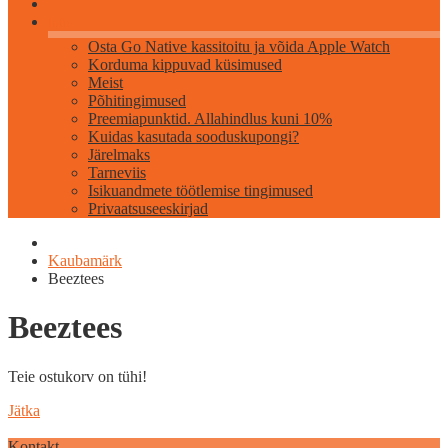
Info
Osta Go Native kassitoitu ja võida Apple Watch
Korduma kippuvad küsimused
Meist
Põhitingimused
Preemiapunktid. Allahindlus kuni 10%
Kuidas kasutada sooduskupongi?
Järelmaks
Tarneviis
Isikuandmete töötlemise tingimused
Privaatsuseeskirjad
Kaubamärk
Beeztees
Beeztees
Teie ostukorv on tühi!
Jätka
Kontakt