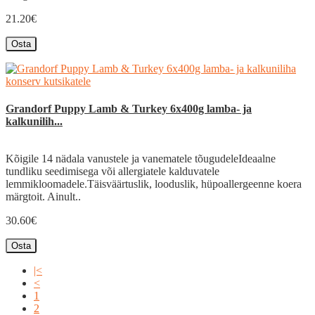
21.20€
Osta
Grandorf Puppy Lamb & Turkey 6x400g lamba- ja
kalkunilih...
Kõigile 14 nädala vanustele ja vanematele tõugudeleIdeaalne
tundliku seedimisega või allergiatele kalduvatele
lemmikloomadele.Täisväärtuslik, looduslik, hüpoallergeenne koera
märgtoit. Ainult..
30.60€
Osta
|<
<
1
2