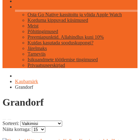
Info
Osta Go Native kassitoitu ja võida Apple Watch
Korduma kippuvad küsimused
Meist
Põhitingimused
Preemiapunktid. Allahindlus kuni 10%
Kuidas kasutada sooduskupongi?
Järelmaks
Tarneviis
Isikuandmete töötlemise tingimused
Privaatsuseeskirjad
Kaubamärk
Grandorf
Grandorf
Sorteeri:
Näita korraga: