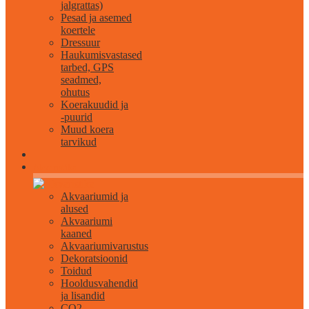
jalgrattas)
Pesad ja asemed
koertele
Dressuur
Haukumisvastased
tarbed, GPS
seadmed,
ohutus
Koerakuudid ja
-puurid
Muud koera
tarvikud
Akvaristika
Akvaariumid ja
alused
Akvaariumi
kaaned
Akvaariumivarustus
Dekoratsioonid
Toidud
Hooldusvahendid
ja lisandid
CO2