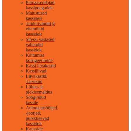
Piimaasendajad
kassipoegadele
Maiustused
kassidele
Toidulisandid ja
vitamiinid
kassidele
Stressi vastased
vahendid
kassidele
Käitumise
korrigeerimine
Kassi liivakastid
Kassiliivad
Liivakastid.
Tarvikud
Lõhna- ja
plekieemaldus
Sööginõud
kassile
Automaatsöötjad,
-jootjad,
purskkaevad
kassidele
Kausside