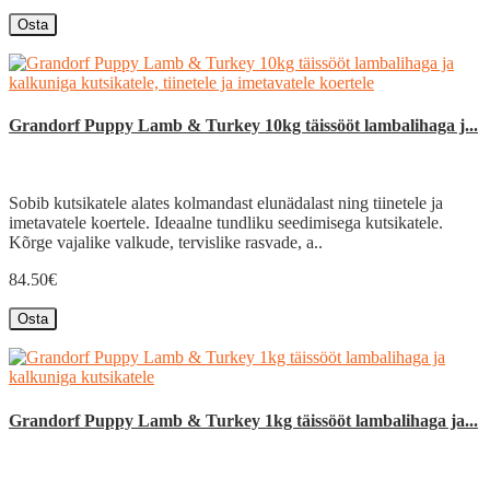
Osta
Grandorf Puppy Lamb & Turkey 10kg täissööt lambalihaga j...
Sobib kutsikatele alates kolmandast elunädalast ning tiinetele ja
imetavatele koertele. Ideaalne tundliku seedimisega kutsikatele.
Kõrge vajalike valkude, tervislike rasvade, a..
84.50€
Osta
Grandorf Puppy Lamb & Turkey 1kg täissööt lambalihaga ja...