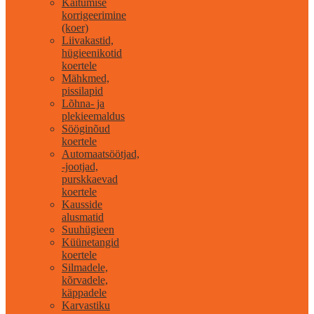
Käitumise
korrigeerimine
(koer)
Liivakastid,
hügieenikotid
koertele
Mähkmed,
pissilapid
Lõhna- ja
plekieemaldus
Sööginõud
koertele
Automaatsöötjad,
-jootjad,
purskkaevad
koertele
Kausside
alusmatid
Suuhügieen
Küünetangid
koertele
Silmadele,
kõrvadele,
käppadele
Karvastiku