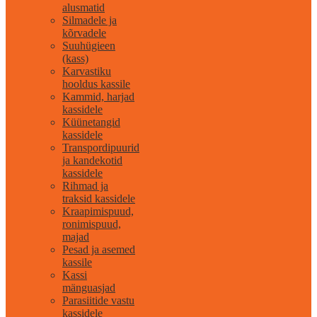
alusmatid
Silmadele ja
kõrvadele
Suuhügieen
(kass)
Karvastiku
hooldus kassile
Kammid, harjad
kassidele
Küünetangid
kassidele
Transpordipuurid
ja kandekotid
kassidele
Rihmad ja
traksid kassidele
Kraapimispuud,
ronimispuud,
majad
Pesad ja asemed
kassile
Kassi
mänguasjad
Parasiitide vastu
kassidele