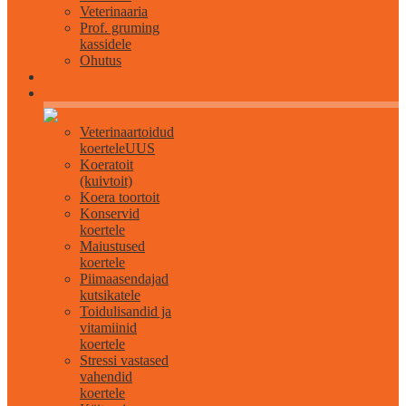
Veterinaaria
Prof. gruming
kassidele
Ohutus
Kõik koertele
Veterinaartoidud
koertele
UUS
Koeratoit
(kuivtoit)
Koera toortoit
Konservid
koertele
Maiustused
koertele
Piimaasendajad
kutsikatele
Toidulisandid ja
vitamiinid
koertele
Stressi vastased
vahendid
koertele