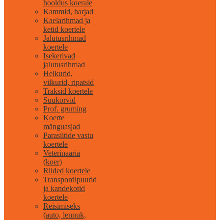
hooldus koerale
Kammid, harjad
Kaelarihmad ja
ketid koertele
Jalutusrihmad
koertele
Isekerivad
jalutusrihmad
Helkurid,
vilkurid, ripatsid
Traksid koertele
Suukorvid
Prof. gruming
Koerte
mänguasjad
Parasiitide vastu
koertele
Veterinaaria
(koer)
Riided koertele
Transpordipuurid
ja kandekotid
koertele
Reisimiseks
(auto, lennuk,