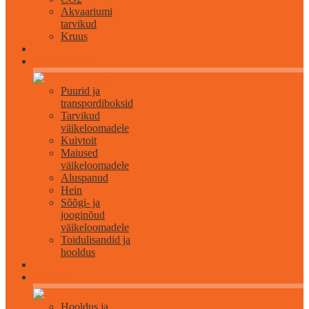
Akvaariumi
tarvikud
Kruus
Väikeloomadele
Puurid ja
transpordiboksid
Tarvikud
väikeloomadele
Kuivtoit
Maiused
väikeloomadele
Aluspanud
Hein
Sõõgi- ja
jooginõud
väikeloomadele
Toidulisandid ja
hooldus
Lindudele
Hooldus ja