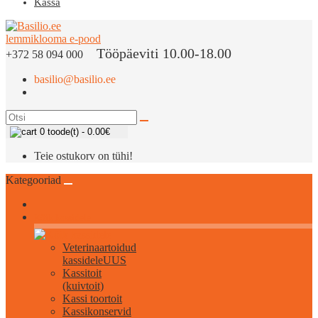
Kassa
Tööpäeviti 10.00-18.00
+372 58 094 000
basilio@basilio.ee
0 toode(t) - 0.00€
Teie ostukorv on tühi!
Kategooriad
Kõik kassidele
Veterinaartoidud
kassidele
UUS
Kassitoit
(kuivtoit)
Kassi toortoit
Kassikonservid