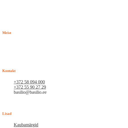
Meist
E-pood BASILIO.EE on asutatud 2015. aastal perekonnaäri, mis
pakub kaupu lemmikloomadele. Me hindame igat ostjat ja väga
loodame, et meie uued kliendid muutuvad püsiklientideks. Me
loodame pikaajalisele ja viljakale koostööle.
Kontakt
+372 58 094 000
+372 55 90 27 29
basilio@basilio.ee
Tallinn, Mustamäe tee 4 (Talleksi maja) 1.korrus, ruum A156
Tööpäeviti 10.00-18.00
Lisad
Kaubamärgid