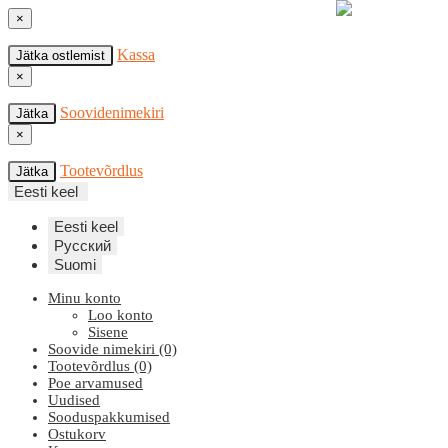
×
Kassa
Jätka ostlemist
×
Soovidenimekiri
Jätka
×
Tootevõrdlus
Jätka
Eesti keel
Eesti keel
Русский
Suomi
Minu konto
Loo konto
Sisene
Soovide nimekiri (0)
Tootevõrdlus (0)
Poe arvamused
Uudised
Sooduspakkumised
Ostukorv