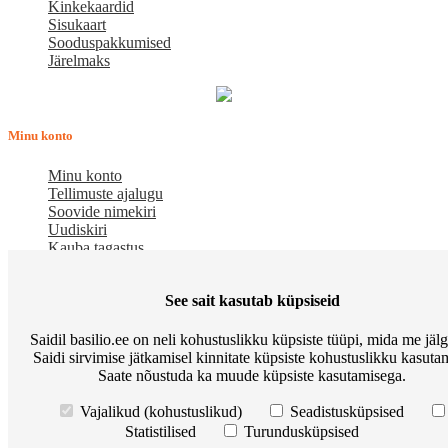
Kinkekaardid
Sisukaart
Sooduspakkumised
Järelmaks
Minu konto
Minu konto
Tellimuste ajalugu
Soovide nimekiri
Uudiskiri
Kauba tagastus
Meist
See sait kasutab küpsiseid
E-pood BASILIO.EE on asutatud 2015. aastal perekonnaäri, mis
Saidil basilio.ee on neli kohustuslikku küpsiste tüüpi, mida me jäl
pakub kaupu lemmikloomadele. Me hindame igat ostjat ja väga
Saidi sirvimise jätkamisel kinnitate küpsiste kohustuslikku kasutam
loodame, et meie uued kliendid muutuvad püsiklientideks. Me
Saate nõustuda ka muude küpsiste kasutamisega.
loodame pikaajalisele ja viljakale koostööle.
Osta Go Native kassitoitu ja võida Apple Watch
Korduma kippuvad
Vajalikud (kohustuslikud)
Seadistusküpsised
küsimused
Meist
Põhitingimused
Preemiapunktid. Allahindlus kuni
Statistilised
Turundusküpsised
10%
Kuidas kasutada sooduskupongi?
Järelmaks
Tarneviis