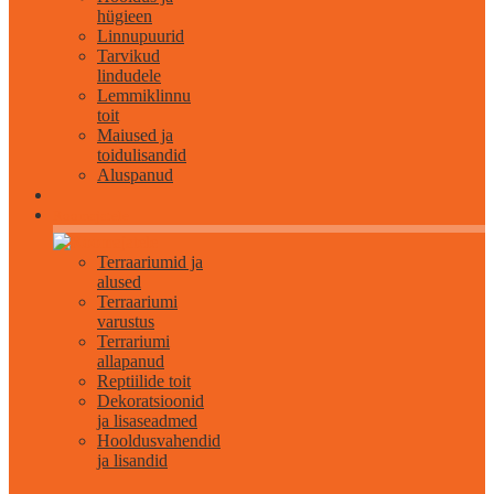
hügieen
Linnupuurid
Tarvikud
lindudele
Lemmiklinnu
toit
Maiused ja
toidulisandid
Aluspanud
Roomajatele
Terraariumid ja
alused
Terraariumi
varustus
Terrariumi
allapanud
Reptiilide toit
Dekoratsioonid
ja lisaseadmed
Hooldusvahendid
ja lisandid