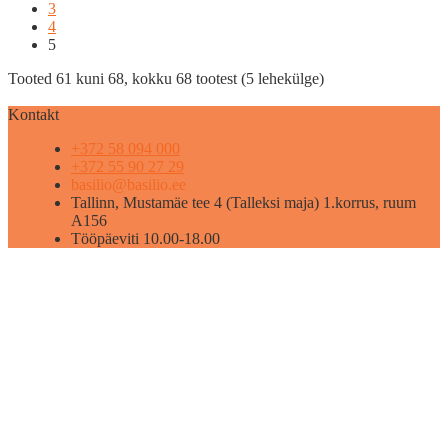
3
4
5
Tooted 61 kuni 68, kokku 68 tootest (5 lehekülge)
Kontakt
+372 58 094 000
+372 55 90 27 29
basilio@basilio.ee
Tallinn, Mustamäe tee 4 (Talleksi maja) 1.korrus, ruum
A156
Tööpäeviti 10.00-18.00