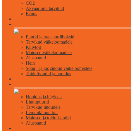
CO2
Akvaariumi tarvikud
Kruus
Väikeloomadele
Puurid ja transpordiboksid
Tarvikud väikeloomadele
Kuivtoit
Maiused väikeloomadele
Aluspanud
Hein
Sõõgi- ja jooginõud väikeloomadele
Toidulisandid ja hooldus
Lindudele
Hooldus ja hügieen
Linnupuurid
Tarvikud lindudele
Lemmiklinnu toit
Maiused ja toidulisandid
Aluspanud