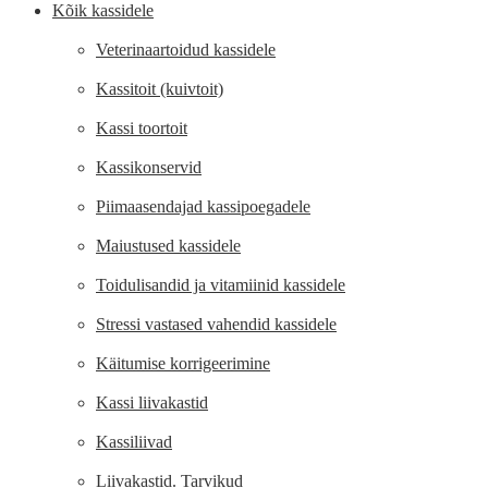
Kõik kassidele
Veterinaartoidud kassidele
Kassitoit (kuivtoit)
Kassi toortoit
Kassikonservid
Piimaasendajad kassipoegadele
Maiustused kassidele
Toidulisandid ja vitamiinid kassidele
Stressi vastased vahendid kassidele
Käitumise korrigeerimine
Kassi liivakastid
Kassiliivad
Liivakastid. Tarvikud