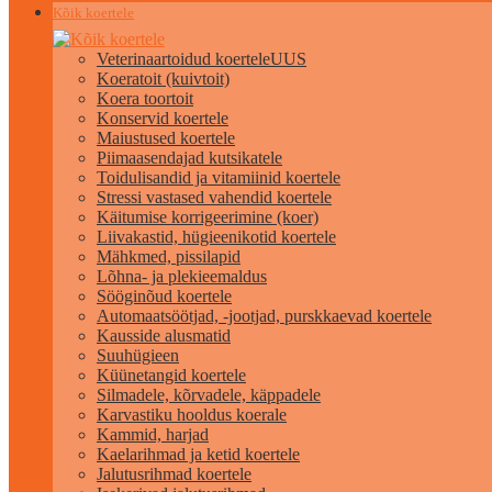
Kõik koertele
Veterinaartoidud koertele
UUS
Koeratoit (kuivtoit)
Koera toortoit
Konservid koertele
Maiustused koertele
Piimaasendajad kutsikatele
Toidulisandid ja vitamiinid koertele
Stressi vastased vahendid koertele
Käitumise korrigeerimine (koer)
Liivakastid, hügieenikotid koertele
Mähkmed, pissilapid
Lõhna- ja plekieemaldus
Sööginõud koertele
Automaatsöötjad, -jootjad, purskkaevad koertele
Kausside alusmatid
Suuhügieen
Küünetangid koertele
Silmadele, kõrvadele, käppadele
Karvastiku hooldus koerale
Kammid, harjad
Kaelarihmad ja ketid koertele
Jalutusrihmad koertele