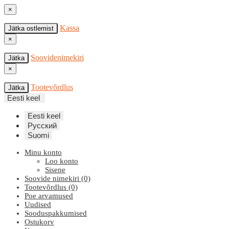
×
Kassa
Jätka ostlemist
×
Soovidenimekiri
Jätka
×
Tootevõrdlus
Jätka
Eesti keel
Eesti keel
Русский
Suomi
Minu konto
Loo konto
Sisene
Soovide nimekiri (0)
Tootevõrdlus (0)
Poe arvamused
Uudised
Sooduspakkumised
Ostukorv