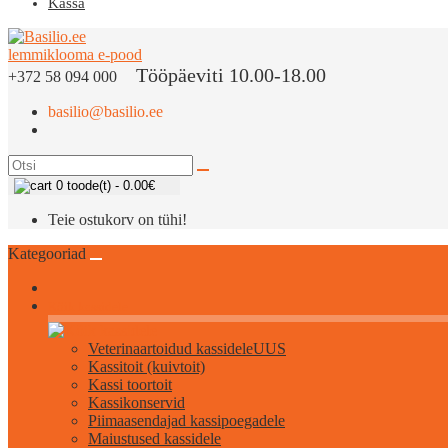
Kassa
Tööpäeviti 10.00-18.00
+372 58 094 000
basilio@basilio.ee
0 toode(t) - 0.00€
Teie ostukorv on tühi!
Kategooriad
Kõik kassidele
Veterinaartoidud kassidele
UUS
Kassitoit (kuivtoit)
Kassi toortoit
Kassikonservid
Piimaasendajad kassipoegadele
Maiustused kassidele