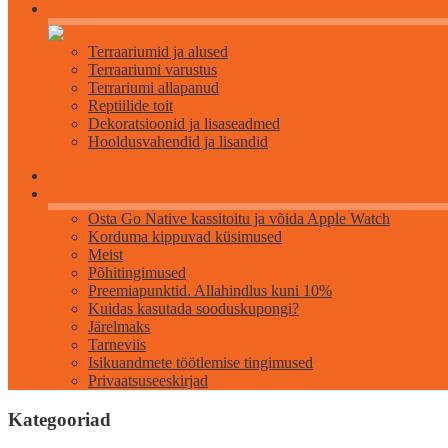
Roomajatele
Terraariumid ja alused
Terraariumi varustus
Terrariumi allapanud
Reptiilide toit
Dekoratsioonid ja lisaseadmed
Hooldusvahendid ja lisandid
Info
Osta Go Native kassitoitu ja võida Apple Watch
Korduma kippuvad küsimused
Meist
Põhitingimused
Preemiapunktid. Allahindlus kuni 10%
Kuidas kasutada sooduskupongi?
Järelmaks
Tarneviis
Isikuandmete töötlemise tingimused
Privaatsuseeskirjad
Kategooriad