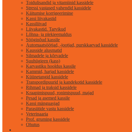
Toidulisandid ja vitamiinid kassidele
Stressi vastased vahendid kassidele
Käitumise korrigeerimine
Kassi liivakastid
Kassiliivad
Liivakastid. Tarvikud
Lõhna- ja plekieemaldus
Sööginõud kassile
Automaatsöötjad, -jootjad, purskkaevad kassidele
Kausside alusmatid
Silmadele ja kõrvadele
Suuhügieen (kass)
Karvastiku hooldus kassile
Kammid, harjad kassidele
Küünetangid kassidele
Transpordipuurid ja kandekotid kassidele
Rihmad ja traksid kassidele
Kraapimispuud, ronimispuud, majad
Pesad ja asemed kassile
Kassi mänguasjad
Parasiitide vastu kassidele
Veterinaaria
Prof. gruming kassidele
Ohutus