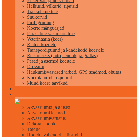
Isekerivad jalutusrihmad
Helkurid, vilkurid, ripatsid
Traksid koertele
Suukorvid
Prof. gruming
Koerte mänguasjad
Parasiitide vastu koertele
Veterinaaria (koer)
Riided koertele
Transpordipuurid ja kandekotid koertele
Reisimiseks (auto, lennuk, jalgrattas)
Pesad ja asemed koertele
Dressuur
Haukumisvastased tarbed, GPS seadmed, ohutus
Koerakuudid ja -puurid
Muud koera tarvikud
Akvaristika
Akvaariumid ja alused
Akvaariumi kaaned
Akvaariumivarustus
Dekoratsioonid
Toidud
Hooldusvahendid ja lisandid