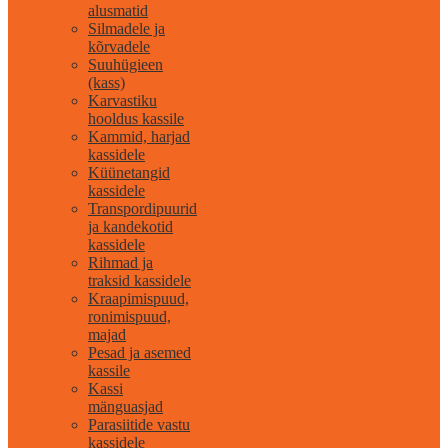
alusmatid
Silmadele ja
kõrvadele
Suuhügieen
(kass)
Karvastiku
hooldus kassile
Kammid, harjad
kassidele
Küünetangid
kassidele
Transpordipuurid
ja kandekotid
kassidele
Rihmad ja
traksid kassidele
Kraapimispuud,
ronimispuud,
majad
Pesad ja asemed
kassile
Kassi
mänguasjad
Parasiitide vastu
kassidele