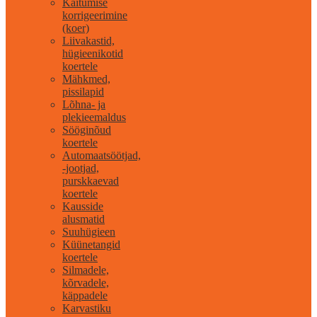
Käitumise
korrigeerimine
(koer)
Liivakastid,
hügieenikotid
koertele
Mähkmed,
pissilapid
Lõhna- ja
plekieemaldus
Sööginõud
koertele
Automaatsöötjad,
-jootjad,
purskkaevad
koertele
Kausside
alusmatid
Suuhügieen
Küünetangid
koertele
Silmadele,
kõrvadele,
käppadele
Karvastiku