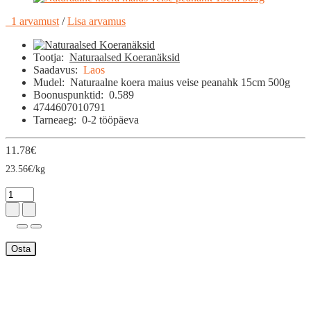
1 arvamust
/
Lisa arvamus
Tootja:
Naturaalsed Koeranäksid
Saadavus:
Laos
Mudel:
Naturaalne koera maius veise peanahk 15cm 500g
Boonuspunktid:
0.589
4744607010791
Tarneaeg:
0-2 tööpäeva
11.78€
23.56€/kg
Osta