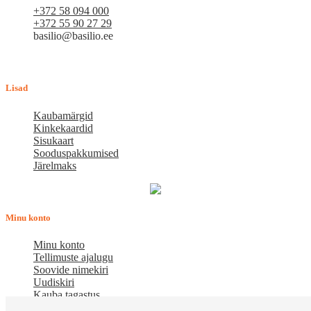
+372 58 094 000
+372 55 90 27 29
basilio@basilio.ee
Tallinn, Mustamäe tee 4 (Talleksi maja) 1.korrus, ruum A156
Tööpäeviti 10.00-18.00
Lisad
Kaubamärgid
Kinkekaardid
Sisukaart
Sooduspakkumised
Järelmaks
Minu konto
Minu konto
Tellimuste ajalugu
Soovide nimekiri
Uudiskiri
Kauba tagastus