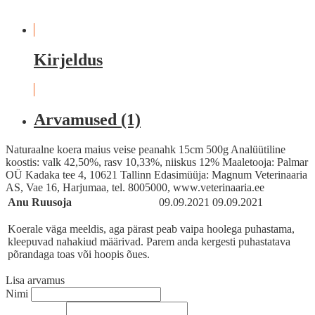
Kirjeldus
Arvamused (1)
Naturaalne koera maius veise peanahk 15cm 500g Analüütiline
koostis: valk 42,50%, rasv 10,33%, niiskus 12% Maaletooja: Palmar
OÜ Kadaka tee 4, 10621 Tallinn Edasimüüja: Magnum Veterinaaria
AS, Vae 16, Harjumaa, tel. 8005000, www.veterinaaria.ee
Anu Ruusoja
09.09.2021
09.09.2021
Koerale väga meeldis, aga pärast peab vaipa hoolega puhastama,
kleepuvad nahakiud määrivad. Parem anda kergesti puhastatava
põrandaga toas või hoopis õues.
Lisa arvamus
Nimi