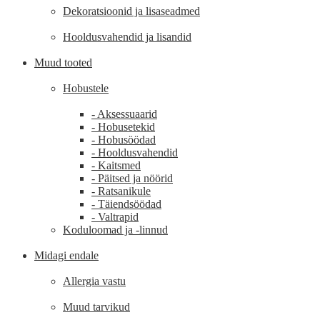
Dekoratsioonid ja lisaseadmed
Hooldusvahendid ja lisandid
Muud tooted
Hobustele
- Aksessuaarid
- Hobusetekid
- Hobusöödad
- Hooldusvahendid
- Kaitsmed
- Päitsed ja nöörid
- Ratsanikule
- Täiendsöödad
- Valtrapid
Koduloomad ja -linnud
Midagi endale
Allergia vastu
Muud tarvikud