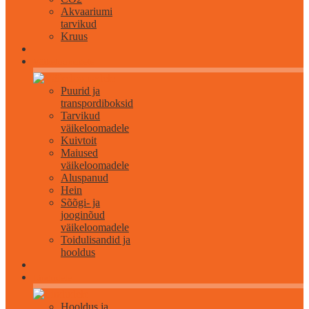
Akvaariumi
tarvikud
Kruus
Väikeloomadele
Puurid ja
transpordiboksid
Tarvikud
väikeloomadele
Kuivtoit
Maiused
väikeloomadele
Aluspanud
Hein
Sõõgi- ja
jooginõud
väikeloomadele
Toidulisandid ja
hooldus
Lindudele
Hooldus ja