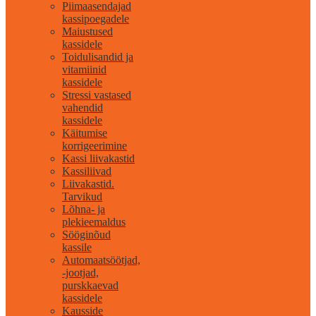
Piimaasendajad
kassipoegadele
Maiustused
kassidele
Toidulisandid ja
vitamiinid
kassidele
Stressi vastased
vahendid
kassidele
Käitumise
korrigeerimine
Kassi liivakastid
Kassiliivad
Liivakastid.
Tarvikud
Lõhna- ja
plekieemaldus
Sööginõud
kassile
Automaatsöötjad,
-jootjad,
purskkaevad
kassidele
Kausside