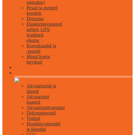
jalgrattas)
Pesad ja asemed
koertele
Dressuur
Haukumisvastased
tarbed, GPS
seadmed,
ohutus
Koerakuudid ja
-puurid
Muud koera
tarvikud
Akvaristika
Akvaariumid ja
alused
Akvaariumi
kaaned
Akvaariumivarustus
Dekoratsioonid
Toidud
Hooldusvahendid
ja lisandid
CO2