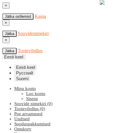
×
Kassa
Jätka ostlemist
×
Soovidenimekiri
Jätka
×
Tootevõrdlus
Jätka
Eesti keel
Eesti keel
Русский
Suomi
Minu konto
Loo konto
Sisene
Soovide nimekiri (0)
Tootevõrdlus (0)
Poe arvamused
Uudised
Sooduspakkumised
Ostukorv