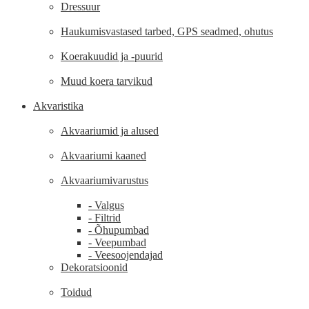
Dressuur
Haukumisvastased tarbed, GPS seadmed, ohutus
Koerakuudid ja -puurid
Muud koera tarvikud
Akvaristika
Akvaariumid ja alused
Akvaariumi kaaned
Akvaariumivarustus
- Valgus
- Filtrid
- Õhupumbad
- Veepumbad
- Veesoojendajad
Dekoratsioonid
Toidud