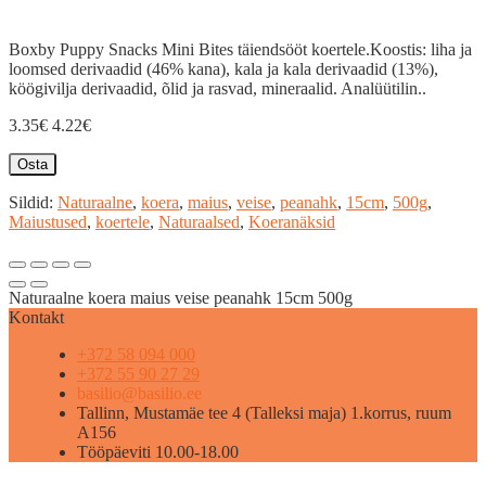
Boxby Puppy Snacks Mini Bites täiendsööt koertele.Koostis: liha ja
loomsed derivaadid (46% kana), kala ja kala derivaadid (13%),
köögivilja derivaadid, õlid ja rasvad, mineraalid. Analüütilin..
3.35€
4.22€
Osta
Sildid:
Naturaalne
,
koera
,
maius
,
veise
,
peanahk
,
15cm
,
500g
,
Maiustused
,
koertele
,
Naturaalsed
,
Koeranäksid
Naturaalne koera maius veise peanahk 15cm 500g
Kontakt
+372 58 094 000
+372 55 90 27 29
basilio@basilio.ee
Tallinn, Mustamäe tee 4 (Talleksi maja) 1.korrus, ruum
A156
Tööpäeviti 10.00-18.00