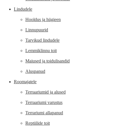
Lindudele
Hooldus ja hügieen
Linnupuurid
Tarvikud lindudele
Lemmiklinnu toit
Maiused ja toidulisandid
Aluspanud
Roomajatele
Terraariumid ja alused
Terraariumi varustus
Terrariumi allapanud
Reptiilide toit