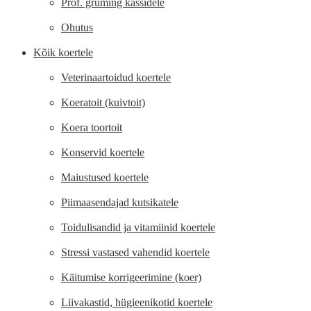
Prof. gruming kassidele
Ohutus
Kõik koertele
Veterinaartoidud koertele
Koeratoit (kuivtoit)
Koera toortoit
Konservid koertele
Maiustused koertele
Piimaasendajad kutsikatele
Toidulisandid ja vitamiinid koertele
Stressi vastased vahendid koertele
Käitumise korrigeerimine (koer)
Liivakastid, hügieenikotid koertele