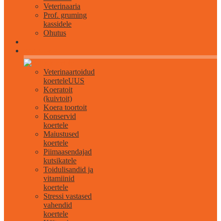
Veterinaaria
Prof. gruming
kassidele
Ohutus
Kõik koertele
Veterinaartoidud
koertele
UUS
Koeratoit
(kuivtoit)
Koera toortoit
Konservid
koertele
Maiustused
koertele
Piimaasendajad
kutsikatele
Toidulisandid ja
vitamiinid
koertele
Stressi vastased
vahendid
koertele