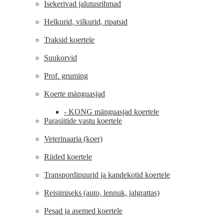
Isekerivad jalutusrihmad
Helkurid, vilkurid, ripatsid
Traksid koertele
Suukorvid
Prof. gruming
Koerte mänguasjad
- KONG mänguasjad koertele
Parasiitide vastu koertele
Veterinaaria (koer)
Riided koertele
Transpordipuurid ja kandekotid koertele
Reisimiseks (auto, lennuk, jalgrattas)
Pesad ja asemed koertele