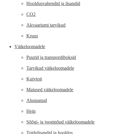
Hooldusvahendid ja lisandid
CO2
Akvaariumi tarvikud
Kruus
Väikeloomadele
Puurid ja transpordiboksid
Tarvikud väikeloomadele
Kuivtoit
Maiused väikeloomadele
Aluspanud
Hein
Sõõgi- ja jooginõud väikeloomadele
Toidulisandid ja hooldus