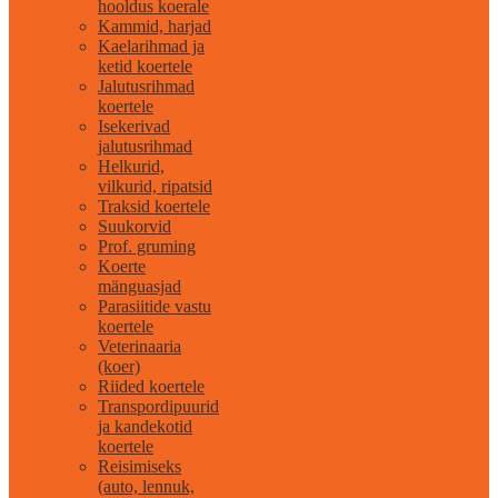
hooldus koerale
Kammid, harjad
Kaelarihmad ja
ketid koertele
Jalutusrihmad
koertele
Isekerivad
jalutusrihmad
Helkurid,
vilkurid, ripatsid
Traksid koertele
Suukorvid
Prof. gruming
Koerte
mänguasjad
Parasiitide vastu
koertele
Veterinaaria
(koer)
Riided koertele
Transpordipuurid
ja kandekotid
koertele
Reisimiseks
(auto, lennuk,