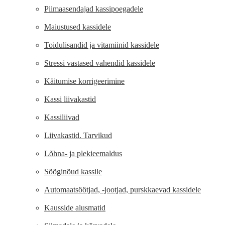
Piimaasendajad kassipoegadele
Maiustused kassidele
Toidulisandid ja vitamiinid kassidele
Stressi vastased vahendid kassidele
Käitumise korrigeerimine
Kassi liivakastid
Kassiliivad
Liivakastid. Tarvikud
Lõhna- ja plekieemaldus
Sööginõud kassile
Automaatsöötjad, -jootjad, purskkaevad kassidele
Kausside alusmatid