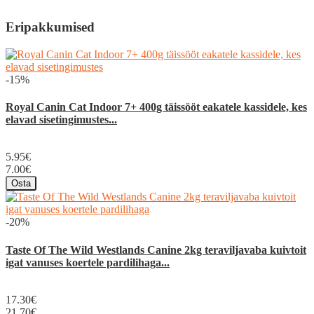
Eripakkumised
-15%
Royal Canin Cat Indoor 7+ 400g täissööt eakatele kassidele, kes
elavad sisetingimustes...
5.95€
7.00€
Osta
-20%
Taste Of The Wild Westlands Canine 2kg teraviljavaba kuivtoit
igat vanuses koertele pardilihaga...
17.30€
21.70€