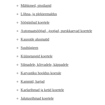
Mähkmed, pissilapid
Lõhna- ja plekieemaldus
Sööginõud koertele
Automaatsöötjad, -jootjad, purskkaevad koertele
Kausside alusmatid
Suuhügieen
Küünetangid koertele
Silmadele, kõrvadele, käppadele
Karvastiku hooldus koerale
Kammid, harjad
Kaelarihmad ja ketid koertele
Jalutusrihmad koertele