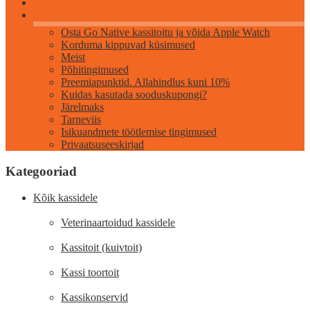
Info
Osta Go Native kassitoitu ja võida Apple Watch
Korduma kippuvad küsimused
Meist
Põhitingimused
Preemiapunktid. Allahindlus kuni 10%
Kuidas kasutada sooduskupongi?
Järelmaks
Tarneviis
Isikuandmete töötlemise tingimused
Privaatsuseeskirjad
Kategooriad
Kõik kassidele
Veterinaartoidud kassidele
Kassitoit (kuivtoit)
Kassi toortoit
Kassikonservid