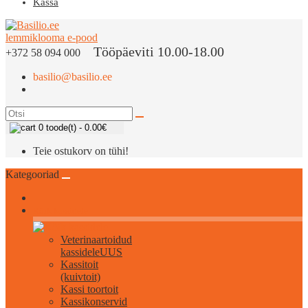
Kassa
Tööpäeviti 10.00-18.00
+372 58 094 000
basilio@basilio.ee
0 toode(t) - 0.00€
Teie ostukorv on tühi!
Kategooriad
Kõik kassidele
Veterinaartoidud
kassidele
UUS
Kassitoit
(kuivtoit)
Kassi toortoit
Kassikonservid