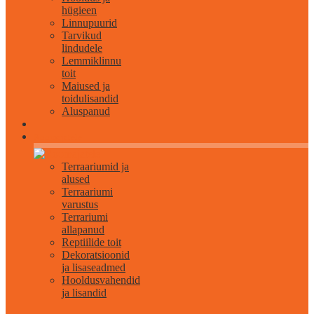
hügieen
Linnupuurid
Tarvikud
lindudele
Lemmiklinnu
toit
Maiused ja
toidulisandid
Aluspanud
Roomajatele
Terraariumid ja
alused
Terraariumi
varustus
Terrariumi
allapanud
Reptiilide toit
Dekoratsioonid
ja lisaseadmed
Hooldusvahendid
ja lisandid