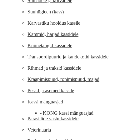
Silmadele ja kõrvadele
Suuhügieen (kass)
Karvastiku hooldus kassile
Kammid, harjad kassidele
Küünetangid kassidele
Transpordipuurid ja kandekotid kassidele
Rihmad ja traksid kassidele
Kraapimispuud, ronimispuud, majad
Pesad ja asemed kassile
Kassi mänguasjad
- KONG kassi mänguasjad
Parasiitide vastu kassidele
Veterinaaria