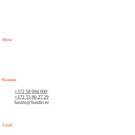
Meist
E-pood BASILIO.EE on asutatud 2015. aastal perekonnaäri, mis
pakub kaupu lemmikloomadele. Me hindame igat ostjat ja väga
loodame, et meie uued kliendid muutuvad püsiklientideks. Me
loodame pikaajalisele ja viljakale koostööle.
Kontakt
+372 58 094 000
+372 55 90 27 29
basilio@basilio.ee
Tallinn, Mustamäe tee 4 (Talleksi maja) 1.korrus, ruum A156
Tööpäeviti 10.00-18.00
Lisad