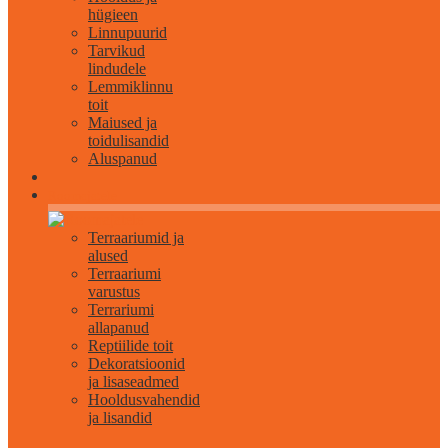
hügieen
Linnupuurid
Tarvikud
lindudele
Lemmiklinnu
toit
Maiused ja
toidulisandid
Aluspanud
Roomajatele
Terraariumid ja
alused
Terraariumi
varustus
Terrariumi
allapanud
Reptiilide toit
Dekoratsioonid
ja lisaseadmed
Hooldusvahendid
ja lisandid