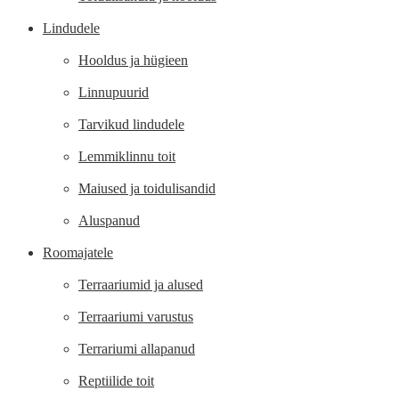
Lindudele
Hooldus ja hügieen
Linnupuurid
Tarvikud lindudele
Lemmiklinnu toit
Maiused ja toidulisandid
Aluspanud
Roomajatele
Terraariumid ja alused
Terraariumi varustus
Terrariumi allapanud
Reptiilide toit