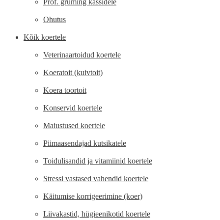
Prof. gruming kassidele
Ohutus
Kõik koertele
Veterinaartoidud koertele
Koeratoit (kuivtoit)
Koera toortoit
Konservid koertele
Maiustused koertele
Piimaasendajad kutsikatele
Toidulisandid ja vitamiinid koertele
Stressi vastased vahendid koertele
Käitumise korrigeerimine (koer)
Liivakastid, hügieenikotid koertele