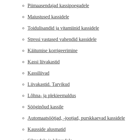
Piimaasendajad kassipoegadele
Maiustused kassidele
Toidulisandid ja vitamiinid kassidele
Stressi vastased vahendid kassidele
Käitumise korrigeerimine
Kassi liivakastid
Kassiliivad
Liivakastid. Tarvikud
Lõhna- ja plekieemaldus
Sööginõud kassile
Automaatsöötjad, -jootjad, purskkaevad kassidele
Kausside alusmatid