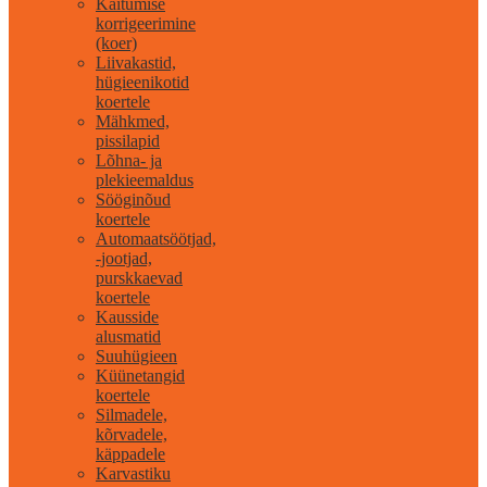
Käitumise
korrigeerimine
(koer)
Liivakastid,
hügieenikotid
koertele
Mähkmed,
pissilapid
Lõhna- ja
plekieemaldus
Sööginõud
koertele
Automaatsöötjad,
-jootjad,
purskkaevad
koertele
Kausside
alusmatid
Suuhügieen
Küünetangid
koertele
Silmadele,
kõrvadele,
käppadele
Karvastiku