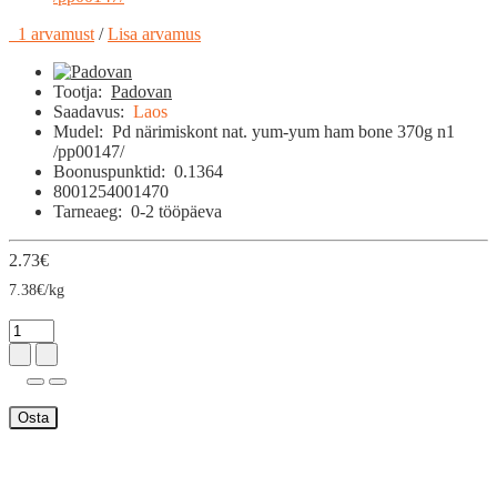
1 arvamust
/
Lisa arvamus
Tootja:
Padovan
Saadavus:
Laos
Mudel:
Pd närimiskont nat. yum-yum ham bone 370g n1
/pp00147/
Boonuspunktid:
0.1364
8001254001470
Tarneaeg:
0-2 tööpäeva
2.73€
7.38€/kg
Osta