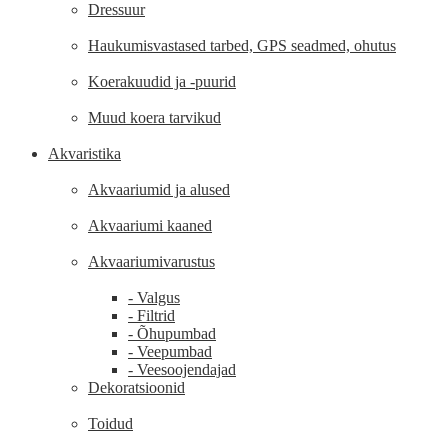
Dressuur
Haukumisvastased tarbed, GPS seadmed, ohutus
Koerakuudid ja -puurid
Muud koera tarvikud
Akvaristika
Akvaariumid ja alused
Akvaariumi kaaned
Akvaariumivarustus
- Valgus
- Filtrid
- Õhupumbad
- Veepumbad
- Veesoojendajad
Dekoratsioonid
Toidud