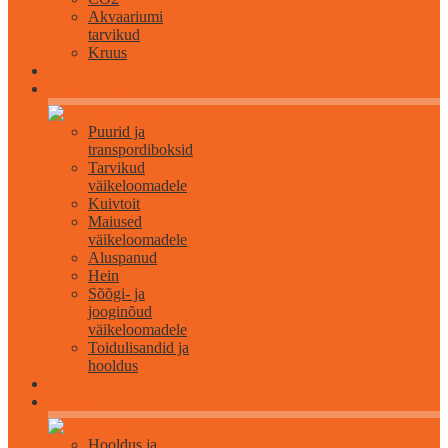
Akvaariumi
tarvikud
Kruus
Väikeloomadele
Puurid ja
transpordiboksid
Tarvikud
väikeloomadele
Kuivtoit
Maiused
väikeloomadele
Aluspanud
Hein
Sõõgi- ja
jooginõud
väikeloomadele
Toidulisandid ja
hooldus
Lindudele
Hooldus ja