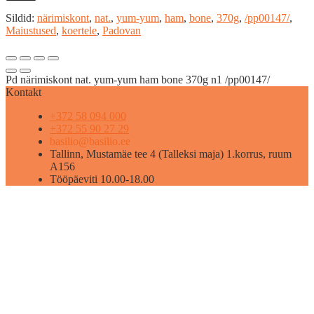
Sildid:
närimiskont
,
nat.
,
yum-yum
,
ham
,
bone
,
370g
,
/pp00147/
,
Maiustused
,
koertele
,
Padovan
Pd närimiskont nat. yum-yum ham bone 370g n1 /pp00147/
Kontakt
+372 58 094 000
+372 55 90 27 29
basilio@basilio.ee
Tallinn, Mustamäe tee 4 (Talleksi maja) 1.korrus, ruum
A156
Tööpäeviti 10.00-18.00