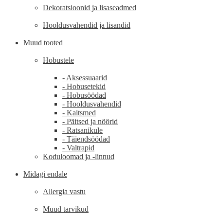
Dekoratsioonid ja lisaseadmed
Hooldusvahendid ja lisandid
Muud tooted
Hobustele
- Aksessuaarid
- Hobusetekid
- Hobusöödad
- Hooldusvahendid
- Kaitsmed
- Päitsed ja nöörid
- Ratsanikule
- Täiendsöödad
- Valtrapid
Koduloomad ja -linnud
Midagi endale
Allergia vastu
Muud tarvikud