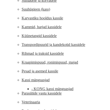
Silmadele ja kõrvadele
Suuhügieen (kass)
Karvastiku hooldus kassile
Kammid, harjad kassidele
Küünetangid kassidele
Transpordipuurid ja kandekotid kassidele
Rihmad ja traksid kassidele
Kraapimispuud, ronimispuud, majad
Pesad ja asemed kassile
Kassi mänguasjad
- KONG kassi mänguasjad
Parasiitide vastu kassidele
Veterinaaria