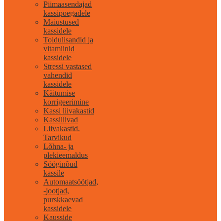
Piimaasendajad
kassipoegadele
Maiustused
kassidele
Toidulisandid ja
vitamiinid
kassidele
Stressi vastased
vahendid
kassidele
Käitumise
korrigeerimine
Kassi liivakastid
Kassiliivad
Liivakastid.
Tarvikud
Lõhna- ja
plekieemaldus
Sööginõud
kassile
Automaatsöötjad,
-jootjad,
purskkaevad
kassidele
Kausside