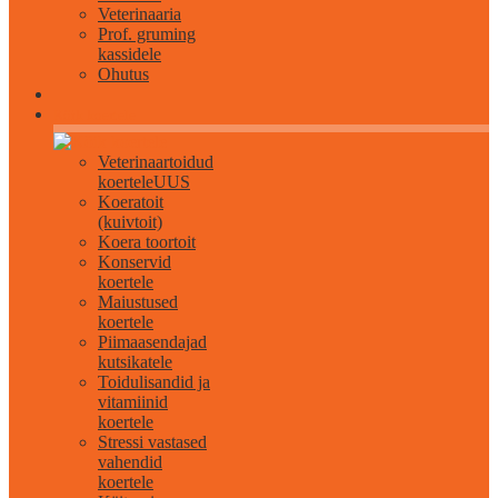
Veterinaaria
Prof. gruming
kassidele
Ohutus
Kõik koertele
Veterinaartoidud
koertele
UUS
Koeratoit
(kuivtoit)
Koera toortoit
Konservid
koertele
Maiustused
koertele
Piimaasendajad
kutsikatele
Toidulisandid ja
vitamiinid
koertele
Stressi vastased
vahendid
koertele