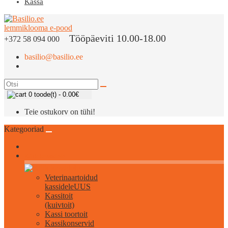
Kassa
Tööpäeviti 10.00-18.00
+372 58 094 000
basilio@basilio.ee
0 toode(t) - 0.00€
Teie ostukorv on tühi!
Kategooriad
Kõik kassidele
Veterinaartoidud
kassidele
UUS
Kassitoit
(kuivtoit)
Kassi toortoit
Kassikonservid