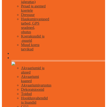
jalgrattas)
Pesad ja asemed
koertele
Dressuur
Haukumisvastased
tarbed, GPS
seadmed,
ohutus
Koerakuudid ja
-puurid
Muud koera
tarvikud
Akvaristika
Akvaariumid ja
alused
Akvaariumi
kaaned
Akvaariumivarustus
Dekoratsioonid
Toidud
Hooldusvahendid
ja lisandid
CO2