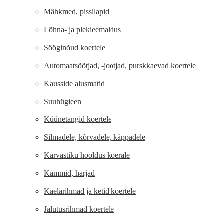
Mähkmed, pissilapid
Lõhna- ja plekieemaldus
Sööginõud koertele
Automaatsöötjad, -jootjad, purskkaevad koertele
Kausside alusmatid
Suuhügieen
Küünetangid koertele
Silmadele, kõrvadele, käppadele
Karvastiku hooldus koerale
Kammid, harjad
Kaelarihmad ja ketid koertele
Jalutusrihmad koertele