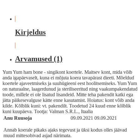
Kirjeldus
Arvamused (1)
Yum Yum ham bone - singikont koertele. Maitsev kont, mida võib
anda igapäevaselt, kuna ei mõjuta koera tavapärast dieeti. Mõeldud
koertele ajaveetmiseks ja suuhügieeni eest hoolitsemiseks. Yum Yum
on naturaalne, laagerdunud ja steriliseeritud ning vaakumpakendatud
toode, millele ei ole lisatud lisandeid. Mitte teha pakendit katki ega
jätta päikesevalguse kätte enne kasutamist. Hoiatus: kont võib anda
kilde. Kõlblik kuni: vt. pakendilt. Toodetud 24 kuud enne kõlblik
kuni kuupäeva. Tootja: Valman S.R.L., Itaalia
Anu Ruusoja
09.09.2021
09.09.2021
Annab koerale pikaks ajaks tegevust ja üksi kodus olles jäävad
muud mittesobivad asjad närimata.