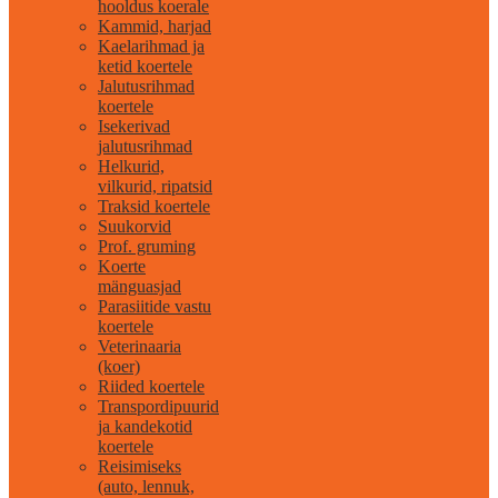
hooldus koerale
Kammid, harjad
Kaelarihmad ja
ketid koertele
Jalutusrihmad
koertele
Isekerivad
jalutusrihmad
Helkurid,
vilkurid, ripatsid
Traksid koertele
Suukorvid
Prof. gruming
Koerte
mänguasjad
Parasiitide vastu
koertele
Veterinaaria
(koer)
Riided koertele
Transpordipuurid
ja kandekotid
koertele
Reisimiseks
(auto, lennuk,