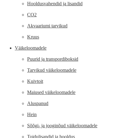
Hooldusvahendid ja lisandid
CO2
Akvaariumi tarvikud
Kruus
Väikeloomadele
Puurid ja transpordiboksid
Tarvikud väikeloomadele
Kuivtoit
Maiused väikeloomadele
Aluspanud
Hein
Sõõgi- ja jooginõud väikeloomadele
Toidulisandid ja hooldus