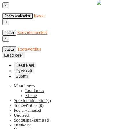
×
Kassa
Jätka ostlemist
×
Soovidenimekiri
Jätka
×
Tootevõrdlus
Jätka
Eesti keel
Eesti keel
Русский
Suomi
Minu konto
Loo konto
Sisene
Soovide nimekiri (0)
Tootevõrdlus (0)
Poe arvamused
Uudised
Sooduspakkumised
Ostukorv