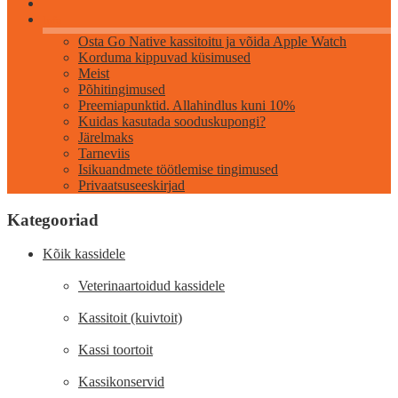
Info
Osta Go Native kassitoitu ja võida Apple Watch
Korduma kippuvad küsimused
Meist
Põhitingimused
Preemiapunktid. Allahindlus kuni 10%
Kuidas kasutada sooduskupongi?
Järelmaks
Tarneviis
Isikuandmete töötlemise tingimused
Privaatsuseeskirjad
Kategooriad
Kõik kassidele
Veterinaartoidud kassidele
Kassitoit (kuivtoit)
Kassi toortoit
Kassikonservid