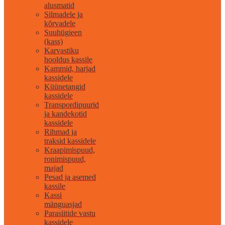
alusmatid
Silmadele ja
kõrvadele
Suuhügieen
(kass)
Karvastiku
hooldus kassile
Kammid, harjad
kassidele
Küünetangid
kassidele
Transpordipuurid
ja kandekotid
kassidele
Rihmad ja
traksid kassidele
Kraapimispuud,
ronimispuud,
majad
Pesad ja asemed
kassile
Kassi
mänguasjad
Parasiitide vastu
kassidele