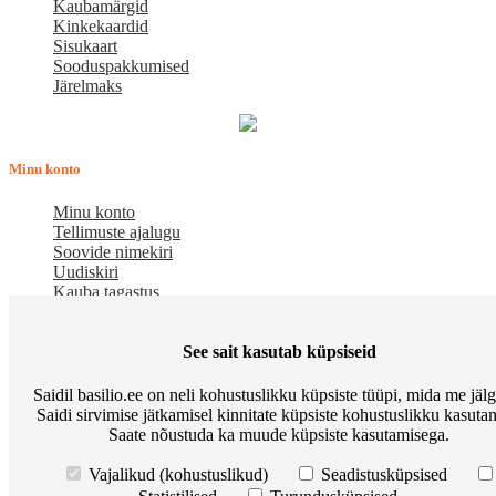
Kaubamärgid
Kinkekaardid
Sisukaart
Sooduspakkumised
Järelmaks
Minu konto
Minu konto
Tellimuste ajalugu
Soovide nimekiri
Uudiskiri
Kauba tagastus
Meist
See sait kasutab küpsiseid
E-pood BASILIO.EE on asutatud 2015. aastal perekonnaäri, mis
Saidil basilio.ee on neli kohustuslikku küpsiste tüüpi, mida me jäl
pakub kaupu lemmikloomadele. Me hindame igat ostjat ja väga
Saidi sirvimise jätkamisel kinnitate küpsiste kohustuslikku kasutam
loodame, et meie uued kliendid muutuvad püsiklientideks. Me
Saate nõustuda ka muude küpsiste kasutamisega.
loodame pikaajalisele ja viljakale koostööle.
Osta Go Native kassitoitu ja võida Apple Watch
Korduma kippuvad
Vajalikud (kohustuslikud)
Seadistusküpsised
küsimused
Meist
Põhitingimused
Preemiapunktid. Allahindlus kuni