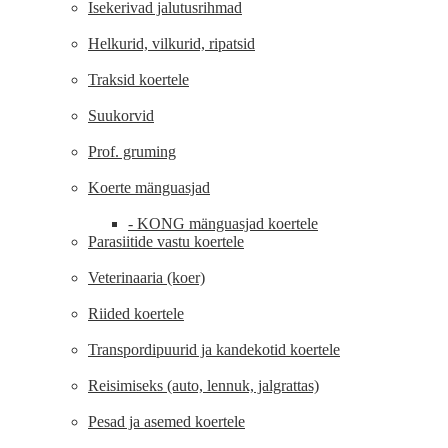
Isekerivad jalutusrihmad
Helkurid, vilkurid, ripatsid
Traksid koertele
Suukorvid
Prof. gruming
Koerte mänguasjad
- KONG mänguasjad koertele
Parasiitide vastu koertele
Veterinaaria (koer)
Riided koertele
Transpordipuurid ja kandekotid koertele
Reisimiseks (auto, lennuk, jalgrattas)
Pesad ja asemed koertele