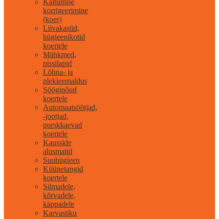
Käitumise
korrigeerimine
(koer)
Liivakastid,
hügieenikotid
koertele
Mähkmed,
pissilapid
Lõhna- ja
plekieemaldus
Sööginõud
koertele
Automaatsöötjad,
-jootjad,
purskkaevad
koertele
Kausside
alusmatid
Suuhügieen
Küünetangid
koertele
Silmadele,
kõrvadele,
käppadele
Karvastiku