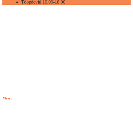
Tööpäeviti 10.00-18.00
Meist
E-pood BASILIO.EE on asutatud 2015. aastal perekonnaäri, mis
pakub kaupu lemmikloomadele. Me hindame igat ostjat ja väga
loodame, et meie uued kliendid muutuvad püsiklientideks. Me
loodame pikaajalisele ja viljakale koostööle.