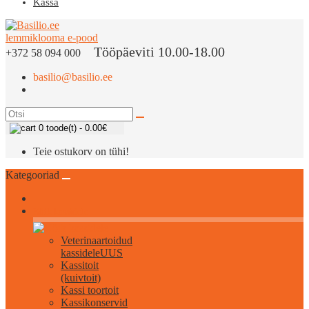
Kassa
Tööpäeviti 10.00-18.00
+372 58 094 000
basilio@basilio.ee
0 toode(t) - 0.00€
Teie ostukorv on tühi!
Kategooriad
Kõik kassidele
Veterinaartoidud
kassidele
UUS
Kassitoit
(kuivtoit)
Kassi toortoit
Kassikonservid