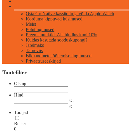
Info
Osta Go Native kassitoitu ja võida Apple Watch
Korduma kippuvad küsimused
Meist
Põhitingimused
Preemiapunktid. Allahindlus kuni 10%
Kuidas kasutada sooduskupongi?
Järelmaks
Tarneviis
Isikuandmete töötlemise tingimused
Privaatsuseeskirjad
Tootefilter
Otsing
Hind
€ -
€
Tootjad
Buster
0