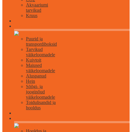
Akvaariumi
tarvikud
Kruus
Väikeloomadele
Puurid ja
transpordiboksid
Tarvikud
väikeloomadele
Kuivtoit
Maiused
väikeloomadele
Aluspanud
Hein
Sõõgi- ja
jooginõud
väikeloomadele
Toidulisandid ja
hooldus
Lindudele
Hooldus ja