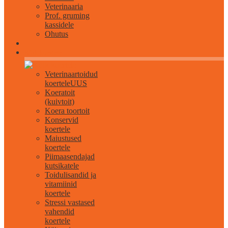
Veterinaaria
Prof. gruming
kassidele
Ohutus
Kõik koertele
Veterinaartoidud
koertele
UUS
Koeratoit
(kuivtoit)
Koera toortoit
Konservid
koertele
Maiustused
koertele
Piimaasendajad
kutsikatele
Toidulisandid ja
vitamiinid
koertele
Stressi vastased
vahendid
koertele