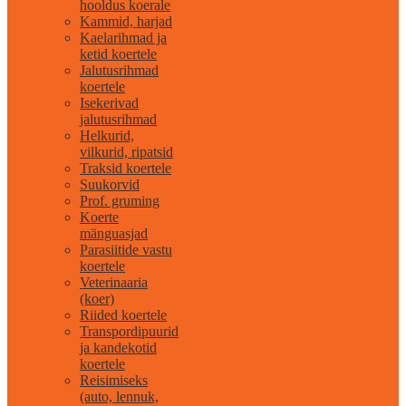
hooldus koerale
Kammid, harjad
Kaelarihmad ja
ketid koertele
Jalutusrihmad
koertele
Isekerivad
jalutusrihmad
Helkurid,
vilkurid, ripatsid
Traksid koertele
Suukorvid
Prof. gruming
Koerte
mänguasjad
Parasiitide vastu
koertele
Veterinaaria
(koer)
Riided koertele
Transpordipuurid
ja kandekotid
koertele
Reisimiseks
(auto, lennuk,