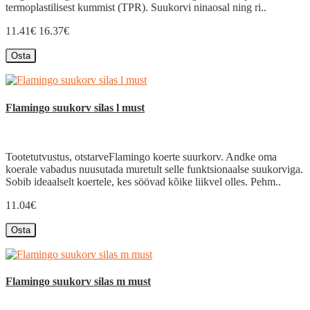
termoplastilisest kummist (TPR). Suukorvi ninaosal ning ri..
11.41€
16.37€
Osta
Flamingo suukorv silas l must
Tootetutvustus, otstarveFlamingo koerte suurkorv. Andke oma
koerale vabadus nuusutada muretult selle funktsionaalse suukorviga.
Sobib ideaalselt koertele, kes söövad kõike liikvel olles. Pehm..
11.04€
Osta
Flamingo suukorv silas m must