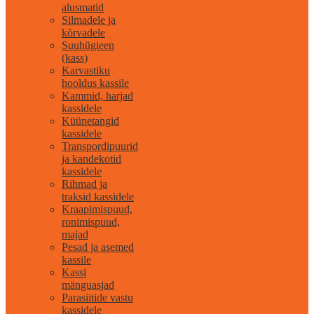
alusmatid
Silmadele ja
kõrvadele
Suuhügieen
(kass)
Karvastiku
hooldus kassile
Kammid, harjad
kassidele
Küünetangid
kassidele
Transpordipuurid
ja kandekotid
kassidele
Rihmad ja
traksid kassidele
Kraapimispuud,
ronimispuud,
majad
Pesad ja asemed
kassile
Kassi
mänguasjad
Parasiitide vastu
kassidele