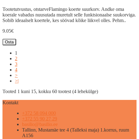
Tootetutvustus, otstarveFlamingo koerte suurkorv. Andke oma
koerale vabadus nuusutada muretult selle funktsionaalse suukorviga.
Sobib ideaalselt koertele, kes söövad kõike liikvel olles. Pehm..
9.05€
Osta
1
2
3
4
>
>|
Tooted 1 kuni 15, kokku 60 tootest (4 lehekülge)
Kontakt
+372 58 094 000
+372 55 90 27 29
basilio@basilio.ee
Tallinn, Mustamäe tee 4 (Talleksi maja) 1.korrus, ruum
A156