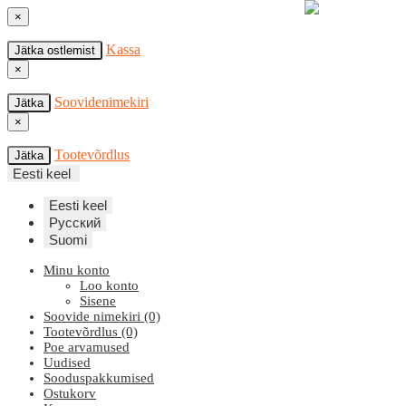
×
Kassa
Jätka ostlemist
×
Soovidenimekiri
Jätka
×
Tootevõrdlus
Jätka
Eesti keel
Eesti keel
Русский
Suomi
Minu konto
Loo konto
Sisene
Soovide nimekiri (0)
Tootevõrdlus (0)
Poe arvamused
Uudised
Sooduspakkumised
Ostukorv