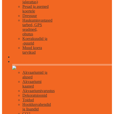
jalgrattas)
Pesad ja asemed
koertele
Dressuur
Haukumisvastased
tarbed, GPS
seadmed,
ohutus
Koerakuudid ja
-puurid
Muud koera
tarvikud
Akvaristika
Akvaariumid ja
alused
Akvaariumi
kaaned
Akvaariumivarustus
Dekoratsioonid
Toidud
Hooldusvahendid
ja lisandid
CO2