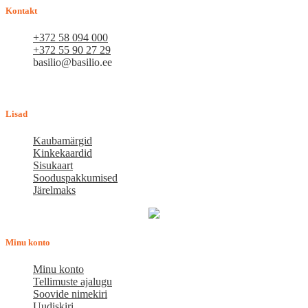
Kontakt
+372 58 094 000
+372 55 90 27 29
basilio@basilio.ee
Tallinn, Mustamäe tee 4 (Talleksi maja) 1.korrus, ruum A156
Tööpäeviti 10.00-18.00
Lisad
Kaubamärgid
Kinkekaardid
Sisukaart
Sooduspakkumised
Järelmaks
Minu konto
Minu konto
Tellimuste ajalugu
Soovide nimekiri
Uudiskiri