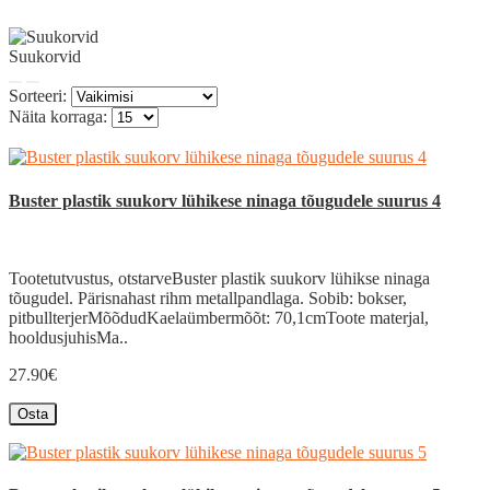
Suukorvid
Sorteeri:
Näita korraga:
Buster plastik suukorv lühikese ninaga tõugudele suurus 4
Tootetutvustus, otstarveBuster plastik suukorv lühikse ninaga
tõugudel. Pärisnahast rihm metallpandlaga. Sobib: bokser,
pitbullterjerMõõdudKaelaümbermõõt: 70,1cmToote materjal,
hooldusjuhisMa..
27.90€
Osta