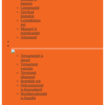
hügieen
Linnupuurid
Tarvikud
lindudele
Lemmiklinnu
toit
Maiused ja
toidulisandid
Aluspanud
Roomajatele
Terraariumid ja
alused
Terraariumi
varustus
Terrariumi
allapanud
Reptiilide toit
Dekoratsioonid
ja lisaseadmed
Hooldusvahendid
ja lisandid