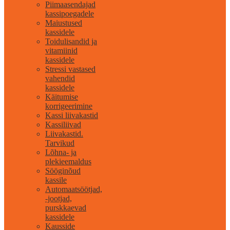
Piimaasendajad
kassipoegadele
Maiustused
kassidele
Toidulisandid ja
vitamiinid
kassidele
Stressi vastased
vahendid
kassidele
Käitumise
korrigeerimine
Kassi liivakastid
Kassiliivad
Liivakastid.
Tarvikud
Lõhna- ja
plekieemaldus
Sööginõud
kassile
Automaatsöötjad,
-jootjad,
purskkaevad
kassidele
Kausside