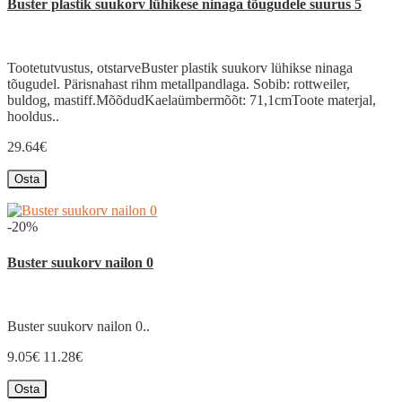
Buster plastik suukorv lühikese ninaga tõugudele suurus 5
Tootetutvustus, otstarveBuster plastik suukorv lühikse ninaga
tõugudel. Pärisnahast rihm metallpandlaga. Sobib: rottweiler,
buldog, mastiff.MõõdudKaelaümbermõõt: 71,1cmToote materjal,
hooldus..
29.64€
Osta
-20%
Buster suukorv nailon 0
Buster suukorv nailon 0..
9.05€
11.28€
Osta