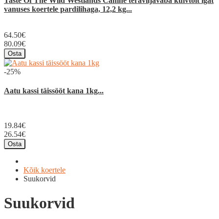
Taste Of The Wild Westlands Canine teraviljavaba kuivtoit igat
vanuses koertele pardilihaga, 12,2 kg...
64.50€
80.09€
Osta
-25%
Aatu kassi täissööt kana 1kg...
19.84€
26.54€
Osta
Kõik koertele
Suukorvid
Suukorvid