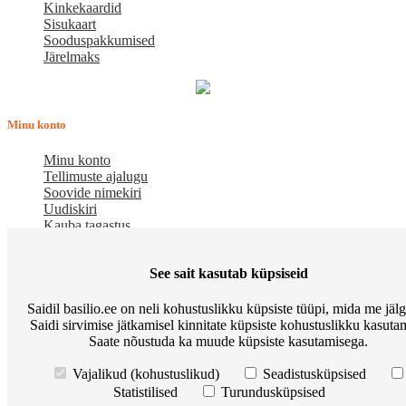
Kinkekaardid
Sisukaart
Sooduspakkumised
Järelmaks
Minu konto
Minu konto
Tellimuste ajalugu
Soovide nimekiri
Uudiskiri
Kauba tagastus
Meist
See sait kasutab küpsiseid
E-pood BASILIO.EE on asutatud 2015. aastal perekonnaäri, mis
Saidil basilio.ee on neli kohustuslikku küpsiste tüüpi, mida me jäl
pakub kaupu lemmikloomadele. Me hindame igat ostjat ja väga
Saidi sirvimise jätkamisel kinnitate küpsiste kohustuslikku kasutam
loodame, et meie uued kliendid muutuvad püsiklientideks. Me
Saate nõustuda ka muude küpsiste kasutamisega.
loodame pikaajalisele ja viljakale koostööle.
Osta Go Native kassitoitu ja võida Apple Watch
Korduma kippuvad
Vajalikud (kohustuslikud)
Seadistusküpsised
küsimused
Meist
Põhitingimused
Preemiapunktid. Allahindlus kuni
Statistilised
Turundusküpsised
10%
Kuidas kasutada sooduskupongi?
Järelmaks
Tarneviis