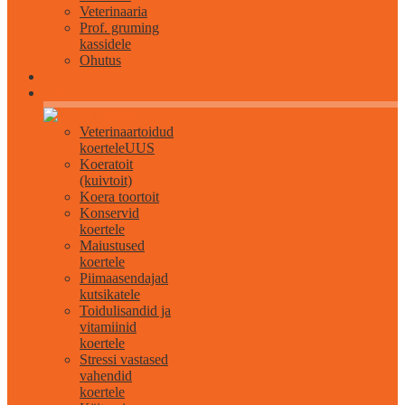
Veterinaaria
Prof. gruming
kassidele
Ohutus
Kõik koertele
Veterinaartoidud
koertele
UUS
Koeratoit
(kuivtoit)
Koera toortoit
Konservid
koertele
Maiustused
koertele
Piimaasendajad
kutsikatele
Toidulisandid ja
vitamiinid
koertele
Stressi vastased
vahendid
koertele