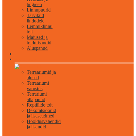
hügieen
Linnupuurid
Tarvikud
lindudele
Lemmiklinnu
toit
Maiused ja
toidulisandid
Aluspanud
Roomajatele
Terraariumid ja
alused
Terraariumi
varustus
Terrariumi
allapanud
Reptiilide toit
Dekoratsioonid
ja lisaseadmed
Hooldusvahendid
ja lisandid