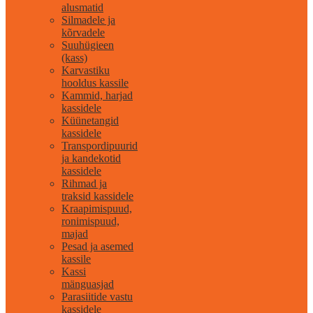
alusmatid
Silmadele ja
kõrvadele
Suuhügieen
(kass)
Karvastiku
hooldus kassile
Kammid, harjad
kassidele
Küünetangid
kassidele
Transpordipuurid
ja kandekotid
kassidele
Rihmad ja
traksid kassidele
Kraapimispuud,
ronimispuud,
majad
Pesad ja asemed
kassile
Kassi
mänguasjad
Parasiitide vastu
kassidele