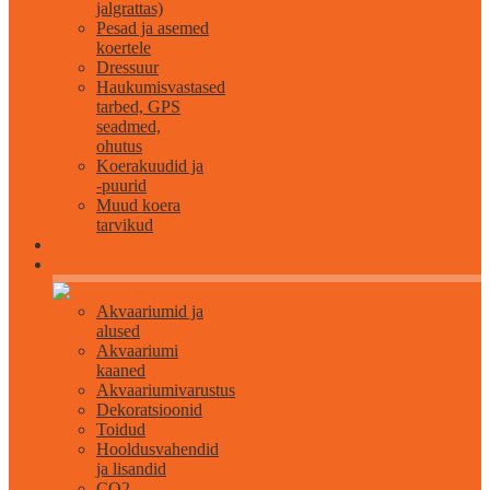
jalgrattas)
Pesad ja asemed
koertele
Dressuur
Haukumisvastased
tarbed, GPS
seadmed,
ohutus
Koerakuudid ja
-puurid
Muud koera
tarvikud
Akvaristika
Akvaariumid ja
alused
Akvaariumi
kaaned
Akvaariumivarustus
Dekoratsioonid
Toidud
Hooldusvahendid
ja lisandid
CO2