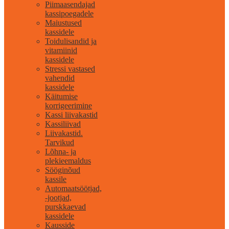
Piimaasendajad
kassipoegadele
Maiustused
kassidele
Toidulisandid ja
vitamiinid
kassidele
Stressi vastased
vahendid
kassidele
Käitumise
korrigeerimine
Kassi liivakastid
Kassiliivad
Liivakastid.
Tarvikud
Lõhna- ja
plekieemaldus
Sööginõud
kassile
Automaatsöötjad,
-jootjad,
purskkaevad
kassidele
Kausside