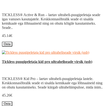
TICKLESS® Active & Run – laetav ultraheli-puugipeletaja seade
igas vanuses kasutajatele. Keskkonnasõbralik seade ei sisalda
kemikaale ega lõhnaaineid ning on ohutu kõigile kasutamiseks.
Seade..
45.14€
Osta
Tickless puugipeletaja kid pro ultraheliseade virsik (usb)
TICKLESS® Kid Pro – laetav ultraheli-puugipeletaja lastele.
Keskkonnasõbralik seade ei sisalda kemikaale ega lõhnaaineid ning
on ohutu kasutamiseks. Seade kiirgab ultraheliimpulsse, mida inim..
45.26€
Osta