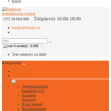
Kassa
Tööpäeviti 10.00-18.00
+372 58 094 000
basilio@basilio.ee
0 toode(t) - 0.00€
Teie ostukorv on tühi!
Kategooriad
Kõik kassidele
Veterinaartoidud
kassidele
UUS
Kassitoit
(kuivtoit)
Kassi toortoit
Kassikonservid