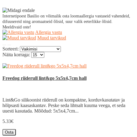
Internetipoest Basilio on võimalik osta loomaallergia vastaseid vahendeid,
difuusereid ning aromaatseid õlisid, suur valik eeterlikke õlisid.
Meeldivaid oste!
Allergia vastu
Muud tarvikud
Sorteeri:
Näita korraga:
Freedog riiderull lint&go 5x5x4,7cm hall
Lint&Go silikoonist riiderull on kompaktne, korduvkasutatav ja
hõlpsasti kaasaskantav. Peske seda lihtsalt kuuma veega, et seda
uuesti kasutada. Mõõdud: 5x5x4,7cm...
5.33€
Osta