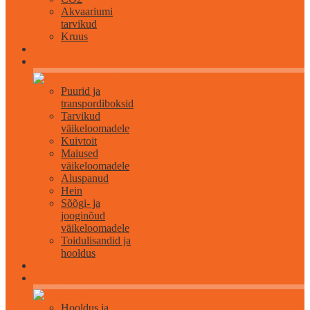
Akvaariumi
tarvikud
Kruus
Väikeloomadele
Puurid ja
transpordiboksid
Tarvikud
väikeloomadele
Kuivtoit
Maiused
väikeloomadele
Aluspanud
Hein
Sõõgi- ja
jooginõud
väikeloomadele
Toidulisandid ja
hooldus
Lindudele
Hooldus ja