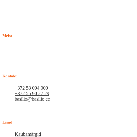
Meist
E-pood BASILIO.EE on asutatud 2015. aastal perekonnaäri, mis
pakub kaupu lemmikloomadele. Me hindame igat ostjat ja väga
loodame, et meie uued kliendid muutuvad püsiklientideks. Me
loodame pikaajalisele ja viljakale koostööle.
Kontakt
+372 58 094 000
+372 55 90 27 29
basilio@basilio.ee
Tallinn, Mustamäe tee 4 (Talleksi maja) 1.korrus, ruum A156
Tööpäeviti 10.00-18.00
Lisad
Kaubamärgid