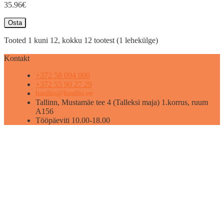
35.96€
Osta
Tooted 1 kuni 12, kokku 12 tootest (1 lehekülge)
Kontakt
+372 58 094 000
+372 55 90 27 29
basilio@basilio.ee
Tallinn, Mustamäe tee 4 (Talleksi maja) 1.korrus, ruum
A156
Tööpäeviti 10.00-18.00