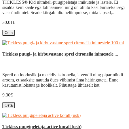
TICKLESS® Kid ultraheli-puugipeletaja imikutele ja lastele. Ei
sisalda kemikaale ega lõhnaaineid ning on ohutu kasutamiseks isegi
vastsündinutel. Seade kiirgab ultraheliimpulsse, mida lapsed,..
30.01€
Osta
Tickless puugi- ja kirbuvastane sprei citronella inimestele ...
Spreil on looduslik ja meeldiv tsitronella, lavendli ning piparmündi
aroom, et saaksite nautida õues viibimist ilma häiringuteta. Enne
kasutamist loksutage hoolikalt. Pihustage ühtlaselt kat..
9.30€
Osta
Tickless puugipeletaja active korall (usb)