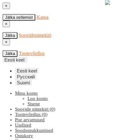
×
Kassa
Jätka ostlemist
×
Soovidenimekiri
Jätka
×
Tootevõrdlus
Jätka
Eesti keel
Eesti keel
Русский
Suomi
Minu konto
Loo konto
Sisene
Soovide nimekiri (0)
Tootevõrdlus (0)
Poe arvamused
Uudised
Sooduspakkumised
Ostukorv