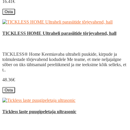
16.41€
Osta
TICKLESS HOME Ultraheli parasiitide tõrjevahend, hall
TICKLESS® Home Keemiavaba ultraheli puukide, kirpude ja
tolmulestade tõrjevahend kodudele Me teame, et meie neljajalgne
sõber on üks tähtsamaid pereliikmeid ja me teeksime kõik selleks, et
t..
48.36€
Osta
Tickless laste puugipeletaja ultrasonic