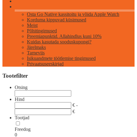
Info
Osta Go Native kassitoitu ja võida Apple Watch
Korduma kippuvad küsimused
Meist
Põhitingimused
Preemiapunktid. Allahindlus kuni 10%
Kuidas kasutada sooduskupongi?
Järelmaks
Tarneviis
Isikuandmete töötlemise tingimused
Privaatsuseeskirjad
Tootefilter
Otsing
Hind
€ -
€
Tootjad
Freedog
0