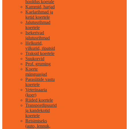
hooldus koerale
Kammid, harjad
Kaelarihmad ja
ketid koertele
Jalutusrihmad
koertele
Isekerivad
jalutusrihmad
Helkurid,
vilkurid, ripatsid
Traksid koertele
Suukorvid
Prof. gruming
Koerte
mänguasjad
Parasiitide vastu
koertele
Veterinaaria
(koer)
Riided koertele
Transpordipuurid
ja kandekotid
koertele
Reisimiseks
(auto, lennuk,