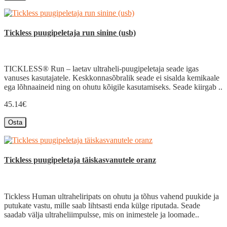
Tickless puugipeletaja run sinine (usb)
TICKLESS® Run – laetav ultraheli-puugipeletaja seade igas
vanuses kasutajatele. Keskkonnasõbralik seade ei sisalda kemikaale
ega lõhnaaineid ning on ohutu kõigile kasutamiseks. Seade kiirgab ..
45.14€
Osta
Tickless puugipeletaja täiskasvanutele oranz
Tickless Human ultraheliripats on ohutu ja tõhus vahend puukide ja
putukate vastu, mille saab lihtsasti enda külge riputada. Seade
saadab välja ultraheliimpulsse, mis on inimestele ja loomade..