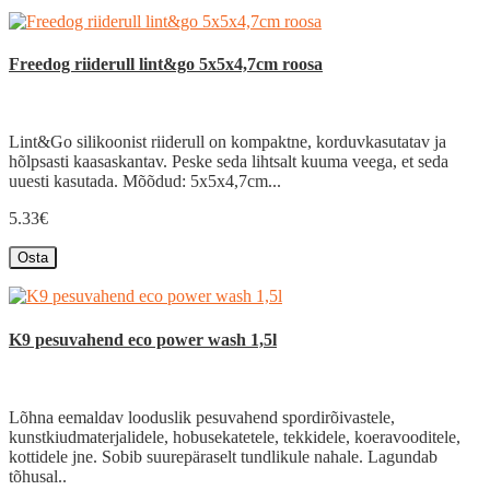
Freedog riiderull lint&go 5x5x4,7cm roosa
Lint&Go silikoonist riiderull on kompaktne, korduvkasutatav ja
hõlpsasti kaasaskantav. Peske seda lihtsalt kuuma veega, et seda
uuesti kasutada. Mõõdud: 5x5x4,7cm...
5.33€
Osta
K9 pesuvahend eco power wash 1,5l
Lõhna eemaldav looduslik pesuvahend spordirõivastele,
kunstkiudmaterjalidele, hobusekatetele, tekkidele, koeravooditele,
kottidele jne. Sobib suurepäraselt tundlikule nahale. Lagundab
tõhusal..