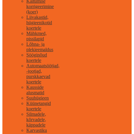
Käitumise
korrigeerimine
(koer)
Liivakastid,
hügieenikotid
koertele
Mähkmed,
pissilapid
Lõhna- ja
plekieemaldus
Sööginõud
koertele
Automaatsöötjad,
-jootjad,
purskkaevad
koertele
Kausside
alusmatid
Suuhügieen
Küünetangid
koertele
Silmadele,
kõrvadele,
käppadele
Karvastiku