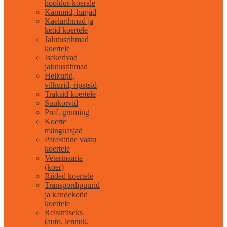
hooldus koerale
Kammid, harjad
Kaelarihmad ja
ketid koertele
Jalutusrihmad
koertele
Isekerivad
jalutusrihmad
Helkurid,
vilkurid, ripatsid
Traksid koertele
Suukorvid
Prof. gruming
Koerte
mänguasjad
Parasiitide vastu
koertele
Veterinaaria
(koer)
Riided koertele
Transpordipuurid
ja kandekotid
koertele
Reisimiseks
(auto, lennuk,