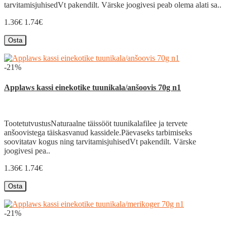
tarvitamisjuhisedVt pakendilt. Värske joogivesi peab olema alati sa..
1.36€
1.74€
Osta
-21%
Applaws kassi einekotike tuunikala/anšoovis 70g n1
TootetutvustusNaturaalne täissööt tuunikalafilee ja tervete
anšoovistega täiskasvanud kassidele.Päevaseks tarbimiseks
soovitatav kogus ning tarvitamisjuhisedVt pakendilt. Värske
joogivesi pea..
1.36€
1.74€
Osta
-21%