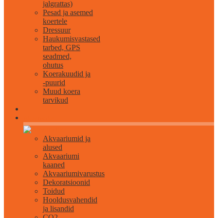
jalgrattas)
Pesad ja asemed
koertele
Dressuur
Haukumisvastased
tarbed, GPS
seadmed,
ohutus
Koerakuudid ja
-puurid
Muud koera
tarvikud
Akvaristika
Akvaariumid ja
alused
Akvaariumi
kaaned
Akvaariumivarustus
Dekoratsioonid
Toidud
Hooldusvahendid
ja lisandid
CO2