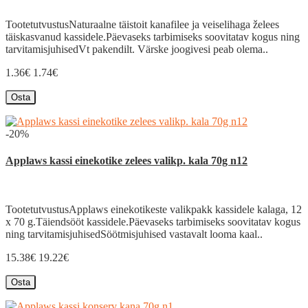
TootetutvustusNaturaalne täistoit kanafilee ja veiselihaga želees
täiskasvanud kassidele.Päevaseks tarbimiseks soovitatav kogus ning
tarvitamisjuhisedVt pakendilt. Värske joogivesi peab olema..
1.36€
1.74€
Osta
-20%
Applaws kassi einekotike zelees valikp. kala 70g n12
TootetutvustusApplaws einekotikeste valikpakk kassidele kalaga, 12
x 70 g.Täiendsööt kassidele.Päevaseks tarbimiseks soovitatav kogus
ning tarvitamisjuhisedSöötmisjuhised vastavalt looma kaal..
15.38€
19.22€
Osta