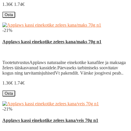
1.36€
1.74€
Osta
-21%
Applaws kassi einekotike zelees kana/maks 70g n1
TootetutvustusApplaws naturaalne einekotike kanafilee ja maksaga
želees täiskasvanud kassidele.Päevaseks tarbimiseks soovitatav
kogus ning tarvitamisjuhisedVt pakendilt. Värske joogivesi peab..
1.36€
1.74€
Osta
-21%
Applaws kassi einekotike zelees kana/veis 70g n1