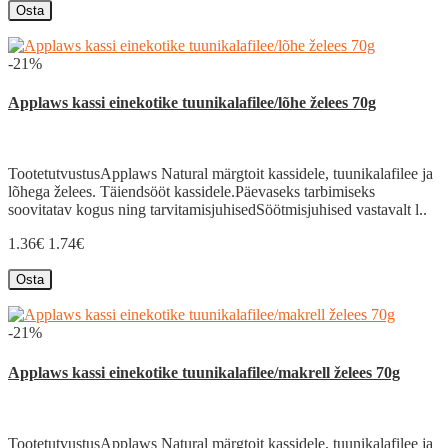
Osta
-21%
Applaws kassi einekotike tuunikalafilee/lõhe želees 70g
TootetutvustusApplaws Natural märgtoit kassidele, tuunikalafilee ja
lõhega želees. Täiendsööt kassidele.Päevaseks tarbimiseks
soovitatav kogus ning tarvitamisjuhisedSöötmisjuhised vastavalt l..
1.36€
1.74€
Osta
-21%
Applaws kassi einekotike tuunikalafilee/makrell želees 70g
TootetutvustusApplaws Natural märgtoit kassidele, tuunikalafilee ja