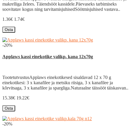
makrelliga želees. Täiendsööt kassidele.Päevaseks tarbimiseks
soovitatav kogus ning tarvitamisjuhisedSöötmisjuhised vastava..
1.36€
1.74€
Osta
-20%
Applaws kassi einekotike valikp. kana 12x70g
TootetutvustusApplaws einekotikesed sisaldavad 12 x 70 g
einekotikesi: 3 x kanafilee ja metsiku riisiga, 3 x kanafilee ja
kõrvitsaga, 3 x kanafilee ja spargliga.Naturaalne täissööt täiskasvan..
15.38€
19.22€
Osta
-20%