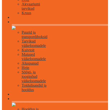
Akvaariumi
tarvikud
Kruus
Väikeloomadele
Puurid ja
transpordiboksid
Tarvikud
väikeloomadele
Kuivtoit
Maiused
väikeloomadele
Aluspanud
Hein
Sõõgi- ja
jooginõud
väikeloomadele
Toidulisandid ja
hooldus
Lindudele
Hooldus ja