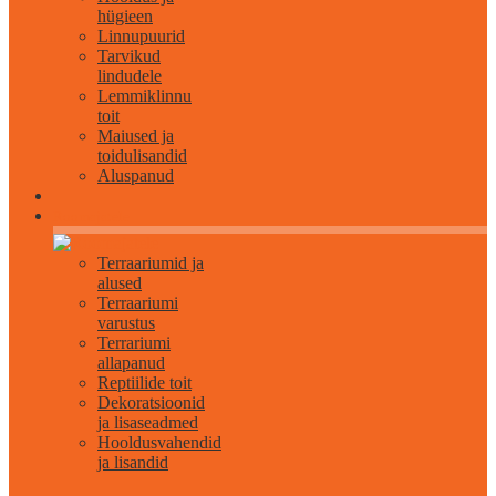
hügieen
Linnupuurid
Tarvikud
lindudele
Lemmiklinnu
toit
Maiused ja
toidulisandid
Aluspanud
Roomajatele
Terraariumid ja
alused
Terraariumi
varustus
Terrariumi
allapanud
Reptiilide toit
Dekoratsioonid
ja lisaseadmed
Hooldusvahendid
ja lisandid