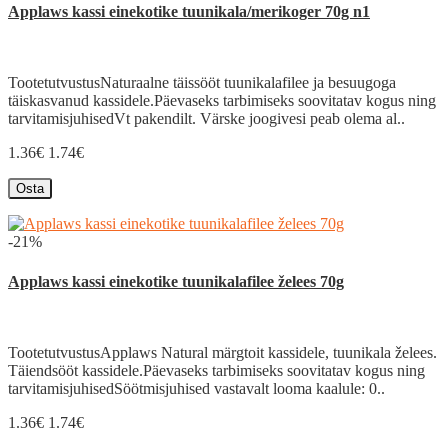
Applaws kassi einekotike tuunikala/merikoger 70g n1
TootetutvustusNaturaalne täissööt tuunikalafilee ja besuugoga
täiskasvanud kassidele.Päevaseks tarbimiseks soovitatav kogus ning
tarvitamisjuhisedVt pakendilt. Värske joogivesi peab olema al..
1.36€
1.74€
Osta
-21%
Applaws kassi einekotike tuunikalafilee želees 70g
TootetutvustusApplaws Natural märgtoit kassidele, tuunikala želees.
Täiendsööt kassidele.Päevaseks tarbimiseks soovitatav kogus ning
tarvitamisjuhisedSöötmisjuhised vastavalt looma kaalule: 0..
1.36€
1.74€