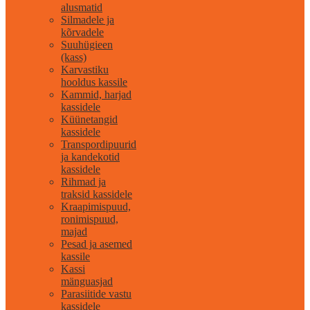
alusmatid
Silmadele ja
kõrvadele
Suuhügieen
(kass)
Karvastiku
hooldus kassile
Kammid, harjad
kassidele
Küünetangid
kassidele
Transpordipuurid
ja kandekotid
kassidele
Rihmad ja
traksid kassidele
Kraapimispuud,
ronimispuud,
majad
Pesad ja asemed
kassile
Kassi
mänguasjad
Parasiitide vastu
kassidele