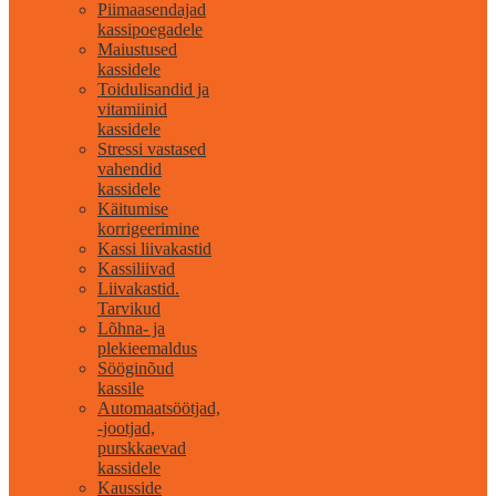
Piimaasendajad
kassipoegadele
Maiustused
kassidele
Toidulisandid ja
vitamiinid
kassidele
Stressi vastased
vahendid
kassidele
Käitumise
korrigeerimine
Kassi liivakastid
Kassiliivad
Liivakastid.
Tarvikud
Lõhna- ja
plekieemaldus
Sööginõud
kassile
Automaatsöötjad,
-jootjad,
purskkaevad
kassidele
Kausside