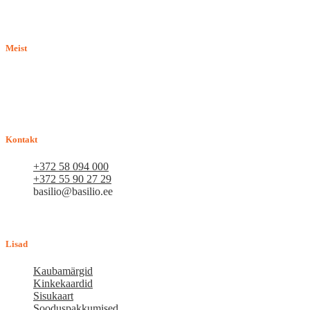
Meist
E-pood BASILIO.EE on asutatud 2015. aastal perekonnaäri, mis
pakub kaupu lemmikloomadele. Me hindame igat ostjat ja väga
loodame, et meie uued kliendid muutuvad püsiklientideks. Me
loodame pikaajalisele ja viljakale koostööle.
Kontakt
+372 58 094 000
+372 55 90 27 29
basilio@basilio.ee
Tallinn, Mustamäe tee 4 (Talleksi maja) 1.korrus, ruum A156
Tööpäeviti 10.00-18.00
Lisad
Kaubamärgid
Kinkekaardid
Sisukaart
Sooduspakkumised