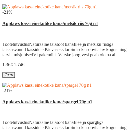
-21%
Applaws kassi einekotike kana/metsik riis 70g n1
TootetutvustusNaturaalne täissööt kanafilee ja metsiku riisiga
täiskasvanud kassidele.Päevaseks tarbimiseks soovitatav kogus ning
tarvitamisjuhisedVt pakendilt. Värske joogivesi peab olema al..
1.36€
1.74€
Osta
-21%
Applaws kassi einekotike kana/spargel 70g n1
TootetutvustusNaturaalne täissööt kanafilee ja spargliga
täiskasvanud kassidele.Päevaseks tarbimiseks soovitatav kogus ning