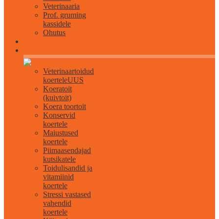
Veterinaaria
Prof. gruming
kassidele
Ohutus
Kõik koertele
Veterinaartoidud
koertele
UUS
Koeratoit
(kuivtoit)
Koera toortoit
Konservid
koertele
Maiustused
koertele
Piimaasendajad
kutsikatele
Toidulisandid ja
vitamiinid
koertele
Stressi vastased
vahendid
koertele