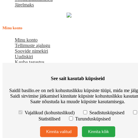
Järelmaks
Minu konto
Minu konto
Tellimuste ajalugu
Soovide nimekiri
Uudiskiri
Kauba tagastus
Meist
See sait kasutab küpsiseid
E-pood BASILIO.EE on asutatud 2015. aastal perekonnaäri, mis
Saidil basilio.ee on neli kohustuslikku küpsiste tüüpi, mida me jäl
pakub kaupu lemmikloomadele. Me hindame igat ostjat ja väga
Saidi sirvimise jätkamisel kinnitate küpsiste kohustuslikku kasutam
loodame, et meie uued kliendid muutuvad püsiklientideks. Me
Saate nõustuda ka muude küpsiste kasutamisega.
loodame pikaajalisele ja viljakale koostööle.
Osta Go Native kassitoitu ja võida Apple Watch
Korduma kippuvad
Vajalikud (kohustuslikud)
Seadistusküpsised
küsimused
Meist
Põhitingimused
Preemiapunktid. Allahindlus kuni
Statistilised
Turundusküpsised
10%
Kuidas kasutada sooduskupongi?
Järelmaks
Tarneviis
Isikuandmete töötlemise tingimused
Privaatsuseeskirjad
Kontakt
Kinnita valitud
Kinnita kõik
© Basilio.ee - Kõik lemmikloomadele.