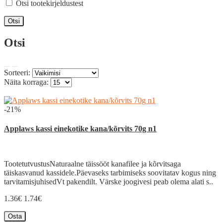
Otsi tootekirjeldustest
Otsi
Sorteeri:
Näita korraga:
-21%
Applaws kassi einekotike kana/kõrvits 70g n1
TootetutvustusNaturaalne täissööt kanafilee ja kõrvitsaga
täiskasvanud kassidele.Päevaseks tarbimiseks soovitatav kogus ning
tarvitamisjuhisedVt pakendilt. Värske joogivesi peab olema alati s..
1.36€
1.74€
Osta