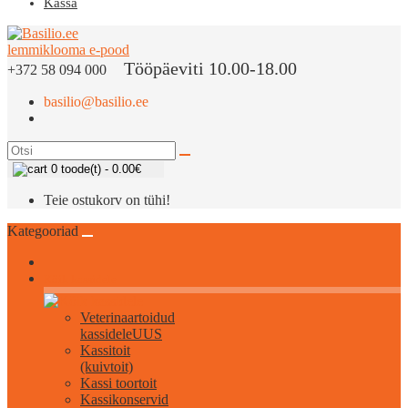
Kassa
Tööpäeviti 10.00-18.00
+372 58 094 000
basilio@basilio.ee
0 toode(t) - 0.00€
Teie ostukorv on tühi!
Kategooriad
Kõik kassidele
Veterinaartoidud
kassidele
UUS
Kassitoit
(kuivtoit)
Kassi toortoit
Kassikonservid