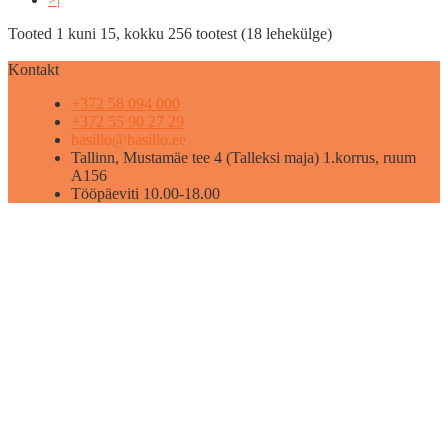
Tooted 1 kuni 15, kokku 256 tootest (18 lehekülge)
Kontakt
+372 58 094 000
+372 55 90 27 29
basilio@basilio.ee
Tallinn, Mustamäe tee 4 (Talleksi maja) 1.korrus, ruum
A156
Tööpäeviti 10.00-18.00