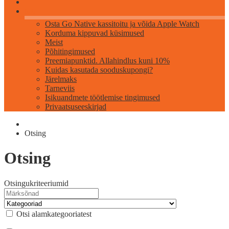
Info
Osta Go Native kassitoitu ja võida Apple Watch
Korduma kippuvad küsimused
Meist
Põhitingimused
Preemiapunktid. Allahindlus kuni 10%
Kuidas kasutada sooduskupongi?
Järelmaks
Tarneviis
Isikuandmete töötlemise tingimused
Privaatsuseeskirjad
Otsing
Otsing
Otsingukriteeriumid
Otsi alamkategooriatest