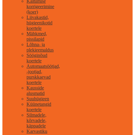
Käitumise
korrigeerimine
(koer)
Liivakastid,
hügieenikotid
koertele
Mähkmed,
pissilapid
Lõhna- ja
plekieemaldus
Sööginõud
koertele
Automaatsöötjad,
-jootjad,
purskkaevad
koertele
Kausside
alusmatid
Suuhügieen
Küünetangid
koertele
Silmadele,
kõrvadele,
käppadele
Karvastiku