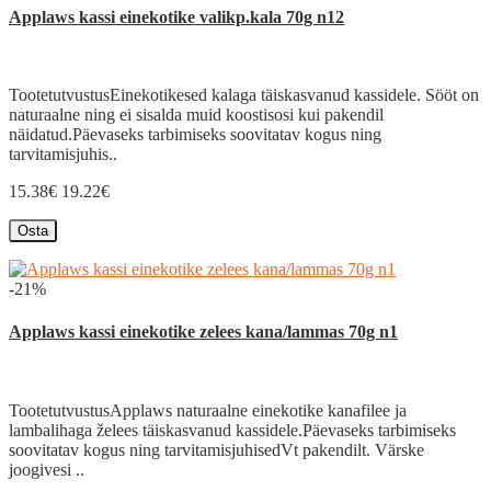
Applaws kassi einekotike valikp.kala 70g n12
TootetutvustusEinekotikesed kalaga täiskasvanud kassidele. Sööt on
naturaalne ning ei sisalda muid koostisosi kui pakendil
näidatud.Päevaseks tarbimiseks soovitatav kogus ning
tarvitamisjuhis..
15.38€
19.22€
Osta
-21%
Applaws kassi einekotike zelees kana/lammas 70g n1
TootetutvustusApplaws naturaalne einekotike kanafilee ja
lambalihaga želees täiskasvanud kassidele.Päevaseks tarbimiseks
soovitatav kogus ning tarvitamisjuhisedVt pakendilt. Värske
joogivesi ..