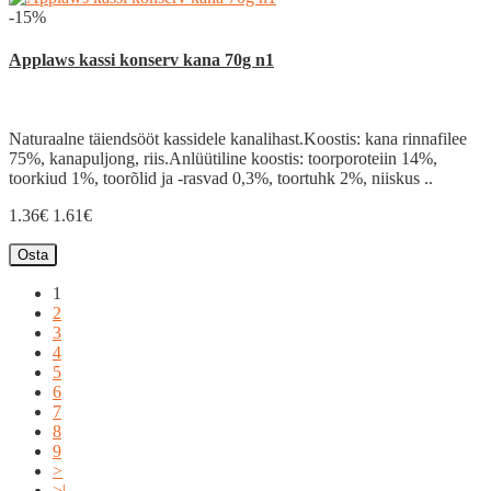
-15%
Applaws kassi konserv kana 70g n1
Naturaalne täiendsööt kassidele kanalihast.Koostis: kana rinnafilee
75%, kanapuljong, riis.Anlüütiline koostis: toorporoteiin 14%,
toorkiud 1%, toorõlid ja -rasvad 0,3%, toortuhk 2%, niiskus ..
1.36€
1.61€
Osta
1
2
3
4
5
6
7
8
9
>
>|