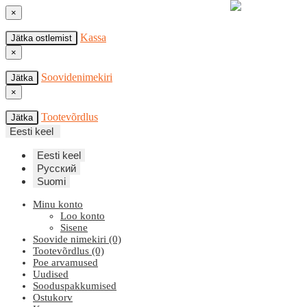
×
Kassa
Jätka ostlemist
×
Soovidenimekiri
Jätka
×
Tootevõrdlus
Jätka
Eesti keel
Eesti keel
Русский
Suomi
Minu konto
Loo konto
Sisene
Soovide nimekiri (0)
Tootevõrdlus (0)
Poe arvamused
Uudised
Sooduspakkumised
Ostukorv