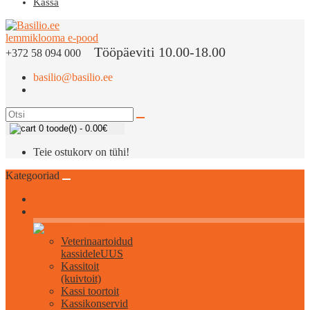
Kassa
Tööpäeviti 10.00-18.00
+372 58 094 000
basilio@basilio.ee
0 toode(t) - 0.00€
Teie ostukorv on tühi!
Kategooriad
Kõik kassidele
Veterinaartoidud
kassidele
UUS
Kassitoit
(kuivtoit)
Kassi toortoit
Kassikonservid