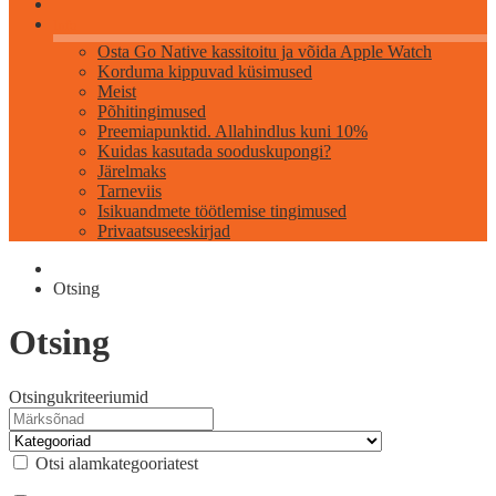
Info
Osta Go Native kassitoitu ja võida Apple Watch
Korduma kippuvad küsimused
Meist
Põhitingimused
Preemiapunktid. Allahindlus kuni 10%
Kuidas kasutada sooduskupongi?
Järelmaks
Tarneviis
Isikuandmete töötlemise tingimused
Privaatsuseeskirjad
Otsing
Otsing
Otsingukriteeriumid
Otsi alamkategooriatest