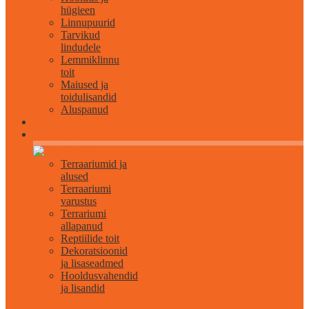
hügieen
Linnupuurid
Tarvikud
lindudele
Lemmiklinnu
toit
Maiused ja
toidulisandid
Aluspanud
Roomajatele
Terraariumid ja
alused
Terraariumi
varustus
Terrariumi
allapanud
Reptiilide toit
Dekoratsioonid
ja lisaseadmed
Hooldusvahendid
ja lisandid