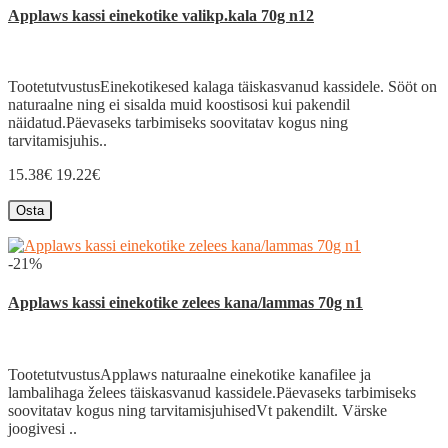
Applaws kassi einekotike valikp.kala 70g n12
TootetutvustusEinekotikesed kalaga täiskasvanud kassidele. Sööt on
naturaalne ning ei sisalda muid koostisosi kui pakendil
näidatud.Päevaseks tarbimiseks soovitatav kogus ning
tarvitamisjuhis..
15.38€
19.22€
Osta
-21%
Applaws kassi einekotike zelees kana/lammas 70g n1
TootetutvustusApplaws naturaalne einekotike kanafilee ja
lambalihaga želees täiskasvanud kassidele.Päevaseks tarbimiseks
soovitatav kogus ning tarvitamisjuhisedVt pakendilt. Värske
joogivesi ..