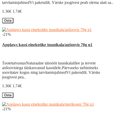
tarvitamisjuhisedVt pakendilt. Värske joogivesi peab olema alati sa..
1.36€
1.74€
Osta
-21%
Applaws kassi einekotike tuunikala/anšoovis 70g n1
TootetutvustusNaturaalne täissööt tuunikalafilee ja tervete
anšoovistega täiskasvanud kassidele.Päevaseks tarbimiseks
soovitatav kogus ning tarvitamisjuhisedVt pakendilt. Värske
joogivesi pea..
1.36€
1.74€
Osta
-21%