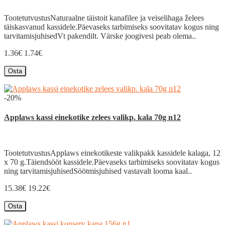
TootetutvustusNaturaalne täistoit kanafilee ja veiselihaga želees
täiskasvanud kassidele.Päevaseks tarbimiseks soovitatav kogus ning
tarvitamisjuhisedVt pakendilt. Värske joogivesi peab olema..
1.36€
1.74€
Osta
-20%
Applaws kassi einekotike zelees valikp. kala 70g n12
TootetutvustusApplaws einekotikeste valikpakk kassidele kalaga, 12
x 70 g.Täiendsööt kassidele.Päevaseks tarbimiseks soovitatav kogus
ning tarvitamisjuhisedSöötmisjuhised vastavalt looma kaal..
15.38€
19.22€
Osta