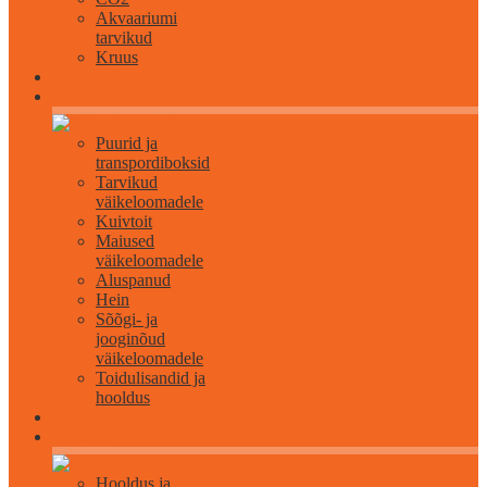
Akvaariumi
tarvikud
Kruus
Väikeloomadele
Puurid ja
transpordiboksid
Tarvikud
väikeloomadele
Kuivtoit
Maiused
väikeloomadele
Aluspanud
Hein
Sõõgi- ja
jooginõud
väikeloomadele
Toidulisandid ja
hooldus
Lindudele
Hooldus ja