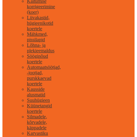
Käitumise
korrigeerimine
(koer)
Liivakastid,
hügieenikotid
koertele
Mähkmed,
pissilapid
Lõhna- ja
plekieemaldus
Sööginõud
koertele
Automaatsöötjad,
-jootjad,
purskkaevad
koertele
Kausside
alusmatid
Suuhügieen
Küünetangid
koertele
Silmadele,
kõrvadele,
käppadele
Karvastiku