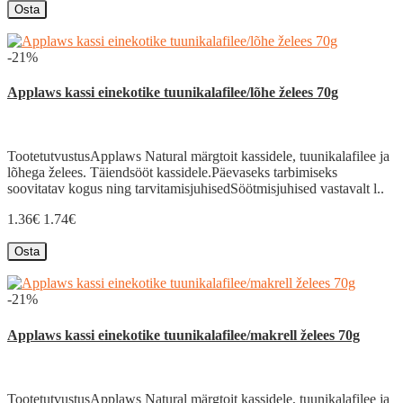
Osta
-21%
Applaws kassi einekotike tuunikalafilee/lõhe želees 70g
TootetutvustusApplaws Natural märgtoit kassidele, tuunikalafilee ja
lõhega želees. Täiendsööt kassidele.Päevaseks tarbimiseks
soovitatav kogus ning tarvitamisjuhisedSöötmisjuhised vastavalt l..
1.36€
1.74€
Osta
-21%
Applaws kassi einekotike tuunikalafilee/makrell želees 70g
TootetutvustusApplaws Natural märgtoit kassidele, tuunikalafilee ja