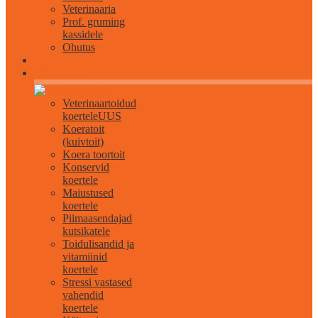
Veterinaaria
Prof. gruming
kassidele
Ohutus
Kõik koertele
Veterinaartoidud
koertele
UUS
Koeratoit
(kuivtoit)
Koera toortoit
Konservid
koertele
Maiustused
koertele
Piimaasendajad
kutsikatele
Toidulisandid ja
vitamiinid
koertele
Stressi vastased
vahendid
koertele