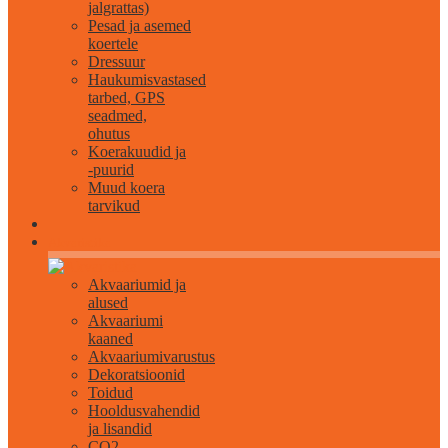
jalgrattas)
Pesad ja asemed
koertele
Dressuur
Haukumisvastased
tarbed, GPS
seadmed,
ohutus
Koerakuudid ja
-puurid
Muud koera
tarvikud
Akvaristika
Akvaariumid ja
alused
Akvaariumi
kaaned
Akvaariumivarustus
Dekoratsioonid
Toidud
Hooldusvahendid
ja lisandid
CO2