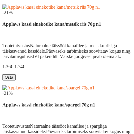
-21%
Applaws kassi einekotike kana/metsik riis 70g n1
TootetutvustusNaturaalne täissööt kanafilee ja metsiku riisiga
täiskasvanud kassidele.Päevaseks tarbimiseks soovitatav kogus ning
tarvitamisjuhisedVt pakendilt. Värske joogivesi peab olema al..
1.36€
1.74€
Osta
-21%
Applaws kassi einekotike kana/spargel 70g n1
TootetutvustusNaturaalne täissööt kanafilee ja spargliga
täiskasvanud kassidele.Päevaseks tarbimiseks soovitatav kogus ning