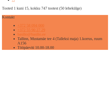
Tooted 1 kuni 15, kokku 747 tootest (50 lehekülge)
Kontakt
+372 58 094 000
+372 55 90 27 29
basilio@basilio.ee
Tallinn, Mustamäe tee 4 (Talleksi maja) 1.korrus, ruum
A156
Tööpäeviti 10.00-18.00