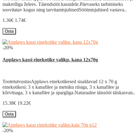
makrelliga želees. Täiendsööt kassidele.Päevaseks tarbimiseks
soovitatav kogus ning tarvitamisjuhisedSöötmisjuhised vastava..
1.36€
1.74€
Osta
-20%
Applaws kassi einekotike valikp. kana 12x70g
TootetutvustusApplaws einekotikesed sisaldavad 12 x 70 g
einekotikesi: 3 x kanafilee ja metsiku riisiga, 3 x kanafilee ja
kõrvitsaga, 3 x kanafilee ja spargliga.Naturaalne täissööt täiskasvan..
15.38€
19.22€
Osta
-20%