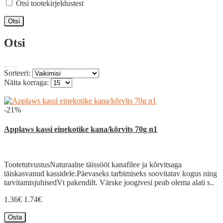
Otsi tootekirjeldustest
Otsi
Sorteeri:
Näita korraga:
-21%
Applaws kassi einekotike kana/kõrvits 70g n1
TootetutvustusNaturaalne täissööt kanafilee ja kõrvitsaga
täiskasvanud kassidele.Päevaseks tarbimiseks soovitatav kogus ning
tarvitamisjuhisedVt pakendilt. Värske joogivesi peab olema alati s..
1.36€
1.74€
Osta