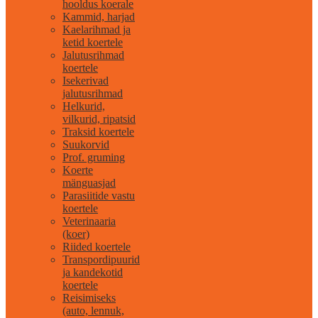
hooldus koerale
Kammid, harjad
Kaelarihmad ja
ketid koertele
Jalutusrihmad
koertele
Isekerivad
jalutusrihmad
Helkurid,
vilkurid, ripatsid
Traksid koertele
Suukorvid
Prof. gruming
Koerte
mänguasjad
Parasiitide vastu
koertele
Veterinaaria
(koer)
Riided koertele
Transpordipuurid
ja kandekotid
koertele
Reisimiseks
(auto, lennuk,