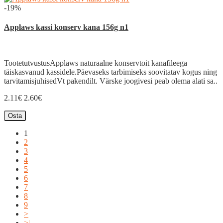
-19%
Applaws kassi konserv kana 156g n1
TootetutvustusApplaws naturaalne konservtoit kanafileega
täiskasvanud kassidele.Päevaseks tarbimiseks soovitatav kogus ning
tarvitamisjuhisedVt pakendilt. Värske joogivesi peab olema alati sa..
2.11€
2.60€
Osta
1
2
3
4
5
6
7
8
9
>
>|