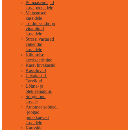
Piimaasendajad
kassipoegadele
Maiustused
kassidele
Toidulisandid ja
vitamiinid
kassidele
Stressi vastased
vahendid
kassidele
Käitumise
korrigeerimine
Kassi liivakastid
Kassiliivad
Liivakastid.
Tarvikud
Lõhna- ja
plekieemaldus
Sööginõud
kassile
Automaatsöötjad,
-jootjad,
purskkaevad
kassidele
Kausside