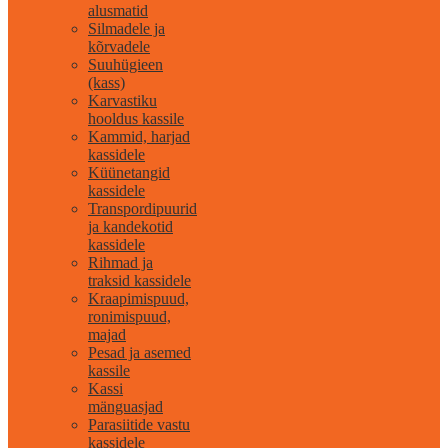
alusmatid
Silmadele ja
kõrvadele
Suuhügieen
(kass)
Karvastiku
hooldus kassile
Kammid, harjad
kassidele
Küünetangid
kassidele
Transpordipuurid
ja kandekotid
kassidele
Rihmad ja
traksid kassidele
Kraapimispuud,
ronimispuud,
majad
Pesad ja asemed
kassile
Kassi
mänguasjad
Parasiitide vastu
kassidele