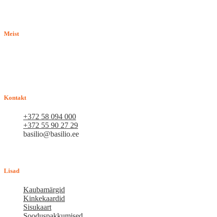
Meist
E-pood BASILIO.EE on asutatud 2015. aastal perekonnaäri, mis
pakub kaupu lemmikloomadele. Me hindame igat ostjat ja väga
loodame, et meie uued kliendid muutuvad püsiklientideks. Me
loodame pikaajalisele ja viljakale koostööle.
Kontakt
+372 58 094 000
+372 55 90 27 29
basilio@basilio.ee
Tallinn, Mustamäe tee 4 (Talleksi maja) 1.korrus, ruum A156
Tööpäeviti 10.00-18.00
Lisad
Kaubamärgid
Kinkekaardid
Sisukaart
Sooduspakkumised