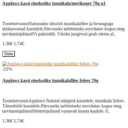
Applaws kassi einekotike tuunikala/merikoger 70g n1
TootetutvustusNaturaalne täissööt tuunikalafilee ja besuugoga
täiskasvanud kassidele.Päevaseks tarbimiseks soovitatav kogus ning
tarvitamisjuhisedVt pakendilt. Värske joogivesi peab olema al..
1.36€
1.74€
Osta
-21%
Applaws kassi einekotike tuunikalafilee želees 70g
TootetutvustusApplaws Natural märgtoit kassidele, tuunikala želees.
Täiendsööt kassidele.Päevaseks tarbimiseks soovitatav kogus ning
tarvitamisjuhisedSöötmisjuhised vastavalt looma kaalule: 0..
1.36€
1.74€