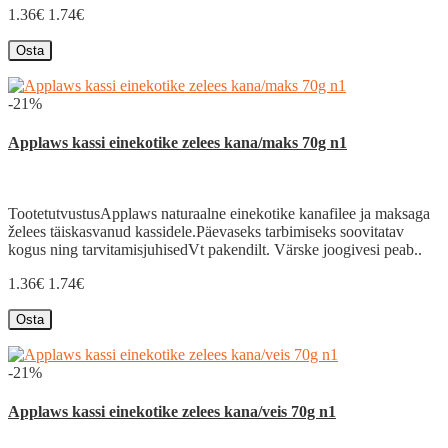
1.36€
1.74€
Osta
-21%
Applaws kassi einekotike zelees kana/maks 70g n1
TootetutvustusApplaws naturaalne einekotike kanafilee ja maksaga
želees täiskasvanud kassidele.Päevaseks tarbimiseks soovitatav
kogus ning tarvitamisjuhisedVt pakendilt. Värske joogivesi peab..
1.36€
1.74€
Osta
-21%
Applaws kassi einekotike zelees kana/veis 70g n1