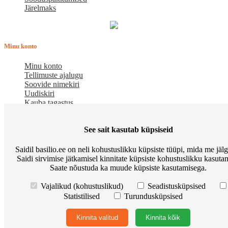
Järelmaks
Minu konto
Minu konto
Tellimuste ajalugu
Soovide nimekiri
Uudiskiri
Kauba tagastus
Meist
See sait kasutab küpsiseid
E-pood BASILIO.EE on asutatud 2015. aastal perekonnaäri, mis
Saidil basilio.ee on neli kohustuslikku küpsiste tüüpi, mida me jäl
pakub kaupu lemmikloomadele. Me hindame igat ostjat ja väga
Saidi sirvimise jätkamisel kinnitate küpsiste kohustuslikku kasutam
loodame, et meie uued kliendid muutuvad püsiklientideks. Me
Saate nõustuda ka muude küpsiste kasutamisega.
loodame pikaajalisele ja viljakale koostööle.
Osta Go Native kassitoitu ja võida Apple Watch
Korduma kippuvad
Vajalikud (kohustuslikud)
Seadistusküpsised
küsimused
Meist
Põhitingimused
Preemiapunktid. Allahindlus kuni
Statistilised
Turundusküpsised
10%
Kuidas kasutada sooduskupongi?
Järelmaks
Tarneviis
Isikuandmete töötlemise tingimused
Privaatsuseeskirjad
Kontakt
Kinnita valitud
Kinnita kõik
© Basilio.ee - Kõik lemmikloomadele.