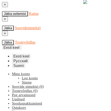
×
Kassa
Jätka ostlemist
×
Soovidenimekiri
Jätka
×
Tootevõrdlus
Jätka
Eesti keel
Eesti keel
Русский
Suomi
Minu konto
Loo konto
Sisene
Soovide nimekiri (0)
Tootevõrdlus (0)
Poe arvamused
Uudised
Sooduspakkumised
Ostukorv