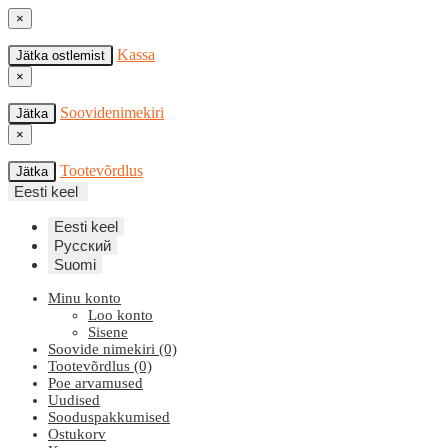
×
Kassa
Jätka ostlemist
×
Soovidenimekiri
Jätka
×
Tootevõrdlus
Jätka
Eesti keel
Eesti keel
Русский
Suomi
Minu konto
Loo konto
Sisene
Soovide nimekiri (0)
Tootevõrdlus (0)
Poe arvamused
Uudised
Sooduspakkumised
Ostukorv