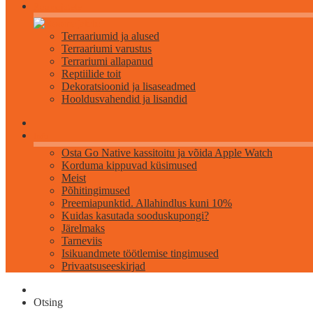
Roomajatele
Terraariumid ja alused
Terraariumi varustus
Terrariumi allapanud
Reptiilide toit
Dekoratsioonid ja lisaseadmed
Hooldusvahendid ja lisandid
Info
Osta Go Native kassitoitu ja võida Apple Watch
Korduma kippuvad küsimused
Meist
Põhitingimused
Preemiapunktid. Allahindlus kuni 10%
Kuidas kasutada sooduskupongi?
Järelmaks
Tarneviis
Isikuandmete töötlemise tingimused
Privaatsuseeskirjad
Otsing