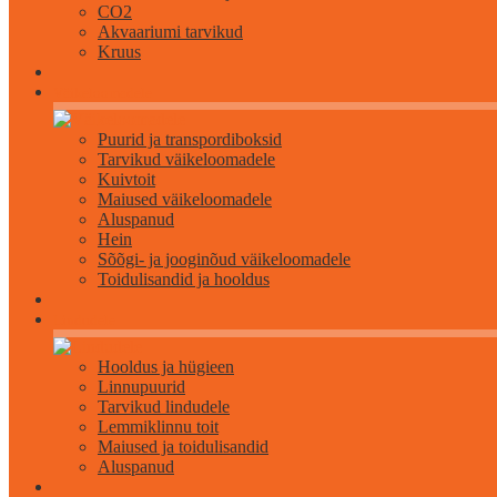
CO2
Akvaariumi tarvikud
Kruus
Väikeloomadele
Puurid ja transpordiboksid
Tarvikud väikeloomadele
Kuivtoit
Maiused väikeloomadele
Aluspanud
Hein
Sõõgi- ja jooginõud väikeloomadele
Toidulisandid ja hooldus
Lindudele
Hooldus ja hügieen
Linnupuurid
Tarvikud lindudele
Lemmiklinnu toit
Maiused ja toidulisandid
Aluspanud