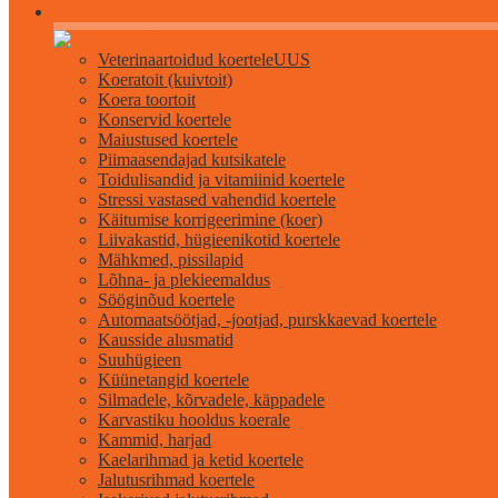
Kõik koertele
Veterinaartoidud koertele
UUS
Koeratoit (kuivtoit)
Koera toortoit
Konservid koertele
Maiustused koertele
Piimaasendajad kutsikatele
Toidulisandid ja vitamiinid koertele
Stressi vastased vahendid koertele
Käitumise korrigeerimine (koer)
Liivakastid, hügieenikotid koertele
Mähkmed, pissilapid
Lõhna- ja plekieemaldus
Sööginõud koertele
Automaatsöötjad, -jootjad, purskkaevad koertele
Kausside alusmatid
Suuhügieen
Küünetangid koertele
Silmadele, kõrvadele, käppadele
Karvastiku hooldus koerale
Kammid, harjad
Kaelarihmad ja ketid koertele
Jalutusrihmad koertele