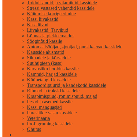
Toidulisandid ja vitamiinid kassidele
Stressi vastased vahendid kassidele
Käitumise korrigeerimine
Kassi liivakastid
Kassiliivad
Liivakastid. Tarvikud
Lõhna- ja plekieemaldus
Sööginõud kassile
Automaatsöötjad, -jootjad, purskkaevad kassidele
Kausside alusmatid
Silmadele ja kõrvadele
Suuhügieen (kass)
Karvastiku hooldus kassile
Kammid, harjad kassidele
Küünetangid kassidele
Transpordipuurid ja kandekotid kassidele
Rihmad ja traksid kassidele
Kraapimispuud, ronimispuud, majad
Pesad ja asemed kassile
Kassi mänguasjad
Parasiitide vastu kassidele
Veterinaaria
Prof. gruming kassidele
Ohutus