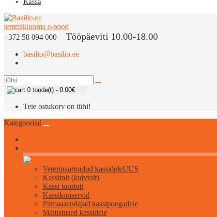
Kassa
Tööpäeviti 10.00-18.00
+372 58 094 000
basilio@basilio.ee
0 toode(t) - 0.00€
Teie ostukorv on tühi!
Kategooriad
Kõik kassidele
Veterinaartoidud kassidele
UUS
Kassitoit (kuivtoit)
Kassi toortoit
Kassikonservid
Piimaasendajad kassipoegadele
Maiustused kassidele