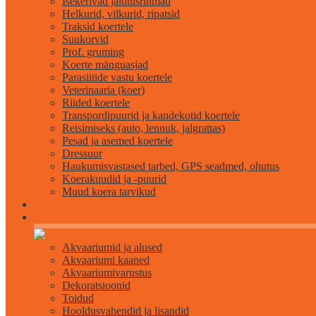
Isekerivad jalutusrihmad
Helkurid, vilkurid, ripatsid
Traksid koertele
Suukorvid
Prof. gruming
Koerte mänguasjad
Parasiitide vastu koertele
Veterinaaria (koer)
Riided koertele
Transpordipuurid ja kandekotid koertele
Reisimiseks (auto, lennuk, jalgrattas)
Pesad ja asemed koertele
Dressuur
Haukumisvastased tarbed, GPS seadmed, ohutus
Koerakuudid ja -puurid
Muud koera tarvikud
Akvaristika
Akvaariumid ja alused
Akvaariumi kaaned
Akvaariumivarustus
Dekoratsioonid
Toidud
Hooldusvahendid ja lisandid