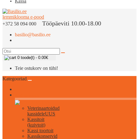
Kassa
Tööpäeviti 10.00-18.00
+372 58 094 000
basilio@basilio.ee
0 toode(t) - 0.00€
Teie ostukorv on tühi!
Kategooriad
Kõik kassidele
Veterinaartoidud
kassidele
UUS
Kassitoit
(kuivtoit)
Kassi toortoit
Kassikonservid