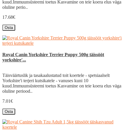
kuud.Immuunsüsteemi toetus Kasvamine on teie koera elus väga
oluline perio..
17.68€
Osta
Royal Canin Yorkshire Terrier Puppy 500g täissööt
yorkshire'...
Täisväärtuslik ja tasakaalustatud toit koertele - spetsiaalselt
Yorkshire'i terjeri kutsikatele - vanuses kuni 10
kuud.Immuunsüsteemi toetus Kasvamine on teie koera elus väga
oluline periood..
7.01€
Osta