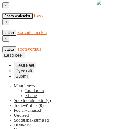
×
Kassa
Jätka ostlemist
×
Soovidenimekiri
Jätka
×
Tootevõrdlus
Jätka
Eesti keel
Eesti keel
Русский
Suomi
Minu konto
Loo konto
Sisene
Soovide nimekiri (0)
Tootevõrdlus (0)
Poe arvamused
Uudised
Sooduspakkumised
Ostukorv