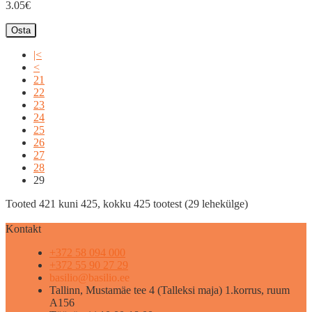
3.05€
Osta
|<
<
21
22
23
24
25
26
27
28
29
Tooted 421 kuni 425, kokku 425 tootest (29 lehekülge)
Kontakt
+372 58 094 000
+372 55 90 27 29
basilio@basilio.ee
Tallinn, Mustamäe tee 4 (Talleksi maja) 1.korrus, ruum
A156