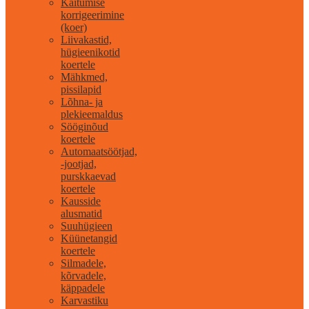
Käitumise
korrigeerimine
(koer)
Liivakastid,
hügieenikotid
koertele
Mähkmed,
pissilapid
Lõhna- ja
plekieemaldus
Sööginõud
koertele
Automaatsöötjad,
-jootjad,
purskkaevad
koertele
Kausside
alusmatid
Suuhügieen
Küünetangid
koertele
Silmadele,
kõrvadele,
käppadele
Karvastiku