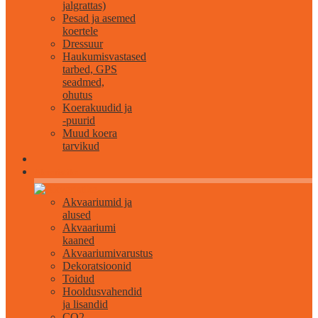
jalgrattas)
Pesad ja asemed
koertele
Dressuur
Haukumisvastased
tarbed, GPS
seadmed,
ohutus
Koerakuudid ja
-puurid
Muud koera
tarvikud
Akvaristika
Akvaariumid ja
alused
Akvaariumi
kaaned
Akvaariumivarustus
Dekoratsioonid
Toidud
Hooldusvahendid
ja lisandid
CO2