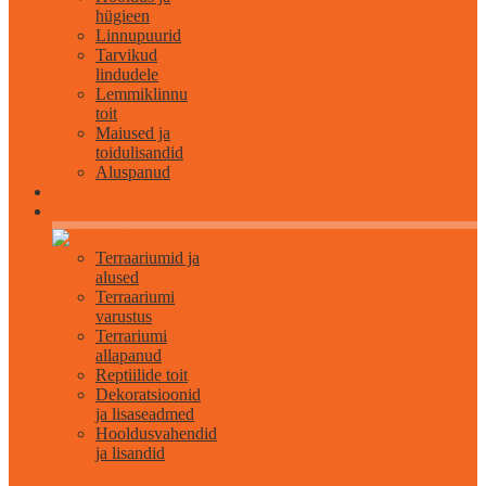
hügieen
Linnupuurid
Tarvikud
lindudele
Lemmiklinnu
toit
Maiused ja
toidulisandid
Aluspanud
Roomajatele
Terraariumid ja
alused
Terraariumi
varustus
Terrariumi
allapanud
Reptiilide toit
Dekoratsioonid
ja lisaseadmed
Hooldusvahendid
ja lisandid