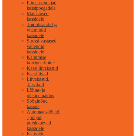
Piimaasendajad
kassipoegadele
Maiustused
kassidele
Toidulisandid ja
vitamiinid
kassidele
Stressi vastased
vahendid
kassidele
Käitumise
korrigeerimine
Kassi liivakastid
Kassiliivad
Liivakastid.
Tarvikud
Lõhna- ja
plekieemaldus
Sööginõud
kassile
Automaatsöötjad,
-jootjad,
purskkaevad
kassidele
Kausside