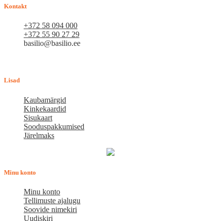
Kontakt
+372 58 094 000
+372 55 90 27 29
basilio@basilio.ee
Tallinn, Mustamäe tee 4 (Talleksi maja) 1.korrus, ruum A156
Tööpäeviti 10.00-18.00
Lisad
Kaubamärgid
Kinkekaardid
Sisukaart
Sooduspakkumised
Järelmaks
Minu konto
Minu konto
Tellimuste ajalugu
Soovide nimekiri
Uudiskiri