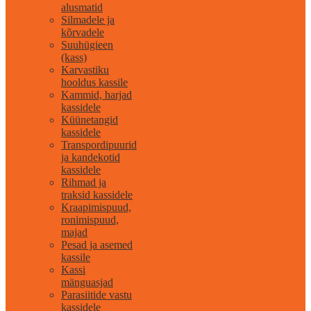
alusmatid
Silmadele ja
kõrvadele
Suuhügieen
(kass)
Karvastiku
hooldus kassile
Kammid, harjad
kassidele
Küünetangid
kassidele
Transpordipuurid
ja kandekotid
kassidele
Rihmad ja
traksid kassidele
Kraapimispuud,
ronimispuud,
majad
Pesad ja asemed
kassile
Kassi
mänguasjad
Parasiitide vastu
kassidele