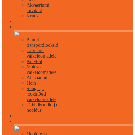
Akvaariumi
tarvikud
Kruus
Väikeloomadele
Puurid ja
transpordiboksid
Tarvikud
väikeloomadele
Kuivtoit
Maiused
väikeloomadele
Aluspanud
Hein
Sõõgi- ja
jooginõud
väikeloomadele
Toidulisandid ja
hooldus
Lindudele
Hooldus ja