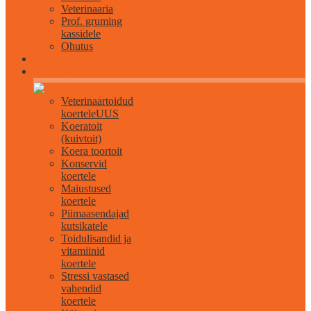
Veterinaaria
Prof. gruming
kassidele
Ohutus
Kõik koertele
Veterinaartoidud
koertele
UUS
Koeratoit
(kuivtoit)
Koera toortoit
Konservid
koertele
Maiustused
koertele
Piimaasendajad
kutsikatele
Toidulisandid ja
vitamiinid
koertele
Stressi vastased
vahendid
koertele