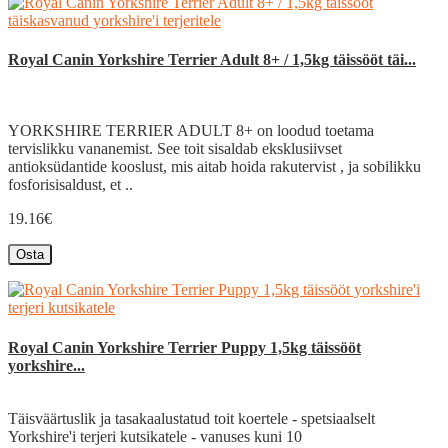
Royal Canin Yorkshire Terrier Adult 8+ / 1,5kg täissööt täi...
YORKSHIRE TERRIER ADULT 8+ on loodud toetama
tervislikku vananemist. See toit sisaldab eksklusiivset
antioksüdantide kooslust, mis aitab hoida rakutervist , ja sobilikku
fosforisisaldust, et ..
19.16€
Osta
Royal Canin Yorkshire Terrier Puppy 1,5kg täissööt
yorkshire...
Täisväärtuslik ja tasakaalustatud toit koertele - spetsiaalselt
Yorkshire'i terjeri kutsikatele - vanuses kuni 10