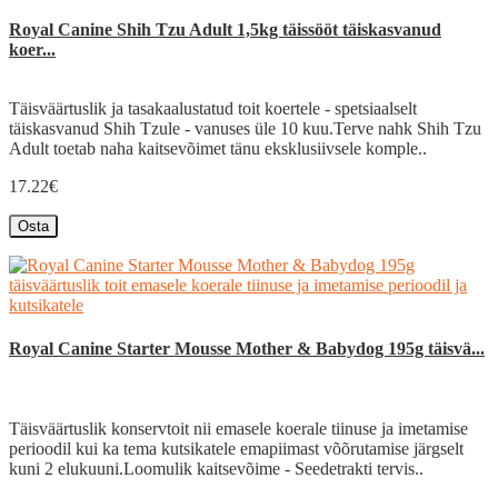
Royal Canine Shih Tzu Adult 1,5kg täissööt täiskasvanud
koer...
Täisväärtuslik ja tasakaalustatud toit koertele - spetsiaalselt
täiskasvanud Shih Tzule - vanuses üle 10 kuu.Terve nahk Shih Tzu
Adult toetab naha kaitsevõimet tänu eksklusiivsele komple..
17.22€
Osta
Royal Canine Starter Mousse Mother & Babydog 195g täisvä...
Täisväärtuslik konservtoit nii emasele koerale tiinuse ja imetamise
perioodil kui ka tema kutsikatele emapiimast võõrutamise järgselt
kuni 2 elukuuni.Loomulik kaitsevõime - Seedetrakti tervis..