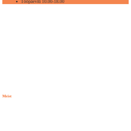
Tööpäeviti 10.00-18.00
Meist
E-pood BASILIO.EE on asutatud 2015. aastal perekonnaäri, mis
pakub kaupu lemmikloomadele. Me hindame igat ostjat ja väga
loodame, et meie uued kliendid muutuvad püsiklientideks. Me
loodame pikaajalisele ja viljakale koostööle.