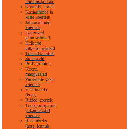
hooldus koerale
Kammid, harjad
Kaelarihmad ja
ketid koertele
Jalutusrihmad
koertele
Isekerivad
jalutusrihmad
Helkurid,
vilkurid, ripatsid
Traksid koertele
Suukorvid
Prof. gruming
Koerte
mänguasjad
Parasiitide vastu
koertele
Veterinaaria
(koer)
Riided koertele
Transpordipuurid
ja kandekotid
koertele
Reisimiseks
(auto, lennuk,