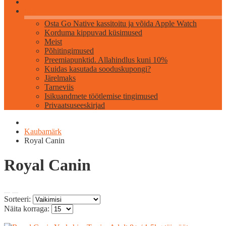
Info
Osta Go Native kassitoitu ja võida Apple Watch
Korduma kippuvad küsimused
Meist
Põhitingimused
Preemiapunktid. Allahindlus kuni 10%
Kuidas kasutada sooduskupongi?
Järelmaks
Tarneviis
Isikuandmete töötlemise tingimused
Privaatsuseeskirjad
Kaubamärk
Royal Canin
Royal Canin
Sorteeri:
Näita korraga: